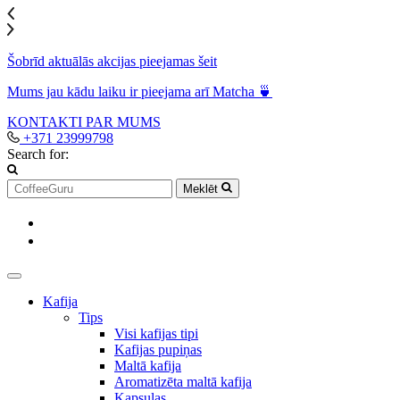
Šobrīd aktuālās akcijas pieejamas šeit
Mums jau kādu laiku ir pieejama arī Matcha 🍵
KONTAKTI
PAR MUMS
+371 23999798
Search for:
Meklēt
Kafija
Tips
Visi kafijas tipi
Kafijas pupiņas
Maltā kafija
Aromatizēta maltā kafija
Kapsulas