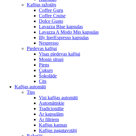
Kafijas ražotājs
Coffee Guru
Coffee Cruise
Dolce Gusto
Lavazza Blue kapsulas
Lavazza A Modo Mio kapsulas
Illy IperEspresso kapsulas
Nespresso
Piedevas kafijai
Visas piedevas kafijai
Monin sīrupi
Piens
Cukurs
Šokolāde
Cits
Kafijas automāti
Tips
Visi kafijas automāti
Automātiskie
Tradicionālie
Ar kapsulām
Ar filtriem
Kafijas kannas
Kafijas pagatavotāji
Ražotāji