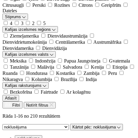
Citrusaugļi
Persiki
Rozīnes
Citrons
Greipfrūts
Dateles
Stiprums
4
3
2
5
Kafijas izcelsmes reģions
Ziemeļamerika
Dienvidaustrumāzija
Dienvidrietumokeānija
Centrālamerika
Austrumāfrika
Dienvidamerika
Dienvidāzija
Kafijas izcelsmes valsts
Meksika
Indonēzija
Papua Jaungvineja
Gvatemala
Tanzānija
Malāvija
Salvadora
Kenija
Etiopija
Ruanda
Hondurasa
Kostarika
Zambija
Peru
Nikaragva
Kolumbija
Brazīlija
Indija
Kafijas raksturojums
Bezkofeīna
Fairtrade
Ar kolagēnu
Atlasīt
Filtri
Notīrīt filtrus
Rāda 1-16 no 210 rezultātiem
Kārtot pēc:
noklusējuma