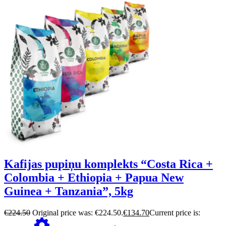
Kafijas pupiņu komplekts “Costa Rica +
Colombia + Ethiopia + Papua New
Guinea + Tanzania”, 5kg
€
224.50
Original price was: €224.50.
€
134.70
Current price is: