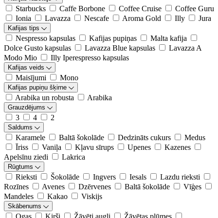
Starbucks
Caffe Borbone
Coffee Cruise
Coffee Guru
Ionia
Lavazza
Nescafe
Aroma Gold
Illy
Jura
Kafijas tips
Nespresso kapsulas
Kafijas pupiņas
Malta kafija
Dolce Gusto kapsulas
Lavazza Blue kapsulas
Lavazza A
Modo Mio
Illy Iperespresso kapsulas
Kafijas veids
Maisījumi
Mono
Kafijas pupiņu šķirne
Arabika un robusta
Arabika
Grauzdējums
3
4
2
Saldums
Karamele
Baltā šokolāde
Dedzināts cukurs
Medus
Īriss
Vaniļa
Kļavu sīrups
Upenes
Kazenes
Apelsīnu ziedi
Lakrica
Rūgtums
Rieksti
Šokolāde
Ingvers
Iesals
Lazdu rieksti
Rozīnes
Avenes
Dzērvenes
Baltā šokolāde
Vīģes
Mandeles
Kakao
Viskijs
Skābenums
Ogas
Ķirši
Žāvēti augļi
Žāvētas plūmes