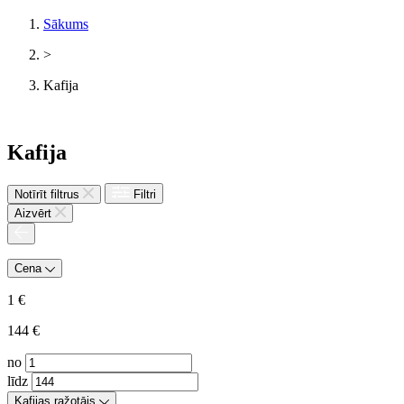
Sākums
>
Kafija
Kafija
Notīrīt filtrus
Filtri
Aizvērt
Cena
1
€
144
€
no
līdz
Kafijas ražotājs