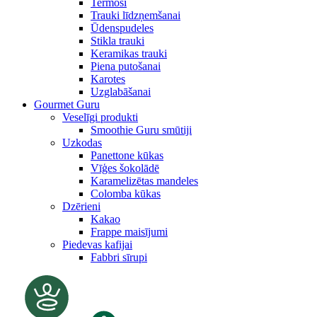
Termosi
Trauki līdzņemšanai
Ūdenspudeles
Stikla trauki
Keramikas trauki
Piena putošanai
Karotes
Uzglabāšanai
Gourmet Guru
Veselīgi produkti
Smoothie Guru smūtiji
Uzkodas
Panettone kūkas
Vīģes šokolādē
Karamelizētas mandeles
Colomba kūkas
Dzērieni
Kakao
Frappe maisījumi
Piedevas kafijai
Fabbri sīrupi