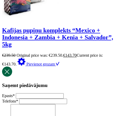
Kafijas pupiņu komplekts “Mexico +
Indonesia + Zambia + Kenia + Salvador”,
5kg
€
239.50
Original price was: €239.50.
€
143.70
Current price is:
€143.70.
Pievienot grozam
Saņemt piedāvājumu
Epasts
*
Telefons
*