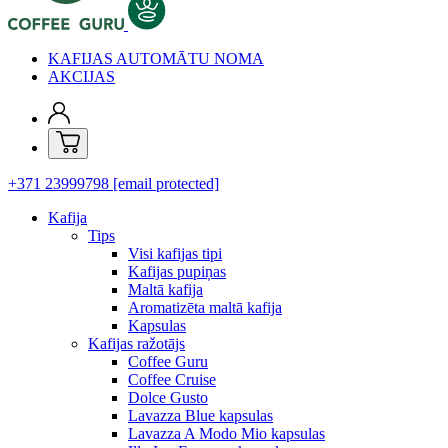
KAFIJAS AUTOMĀTU NOMA
AKCIJAS
+371 23999798
[email protected]
Kafija
Tips
Visi kafijas tipi
Kafijas pupiņas
Maltā kafija
Aromatizēta maltā kafija
Kapsulas
Kafijas ražotājs
Coffee Guru
Coffee Cruise
Dolce Gusto
Lavazza Blue kapsulas
Lavazza A Modo Mio kapsulas