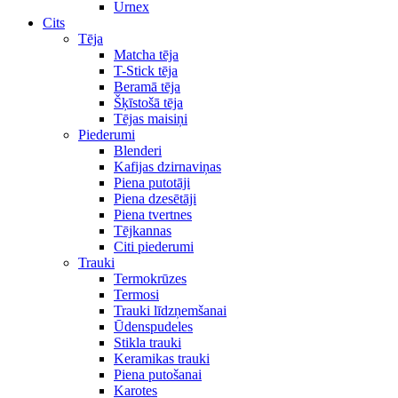
Urnex
Cits
Tēja
Matcha tēja
T-Stick tēja
Beramā tēja
Šķīstošā tēja
Tējas maisiņi
Piederumi
Blenderi
Kafijas dzirnaviņas
Piena putotāji
Piena dzesētāji
Piena tvertnes
Tējkannas
Citi piederumi
Trauki
Termokrūzes
Termosi
Trauki līdzņemšanai
Ūdenspudeles
Stikla trauki
Keramikas trauki
Piena putošanai
Karotes