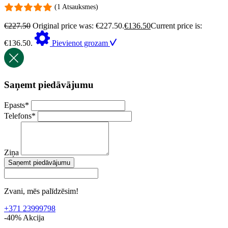
(1 Atsauksmes)
€
227.50
Original price was: €227.50.
€
136.50
Current price is:
€136.50.
Pievienot grozam
Saņemt piedāvājumu
Epasts
*
Telefons
*
Ziņa
Saņemt piedāvājumu
Zvani, mēs palīdzēsim!
+371 23999798
-40%
Akcija