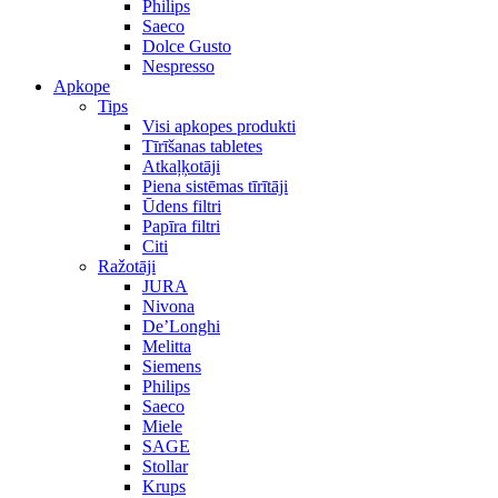
Philips
Saeco
Dolce Gusto
Nespresso
Apkope
Tips
Visi apkopes produkti
Tīrīšanas tabletes
Atkaļķotāji
Piena sistēmas tīrītāji
Ūdens filtri
Papīra filtri
Citi
Ražotāji
JURA
Nivona
De’Longhi
Melitta
Siemens
Philips
Saeco
Miele
SAGE
Stollar
Krups