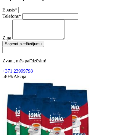
Epasts
*
Telefons
*
Ziņa
Saņemt piedāvājumu
Zvani, mēs palīdzēsim!
+371 23999798
-40%
Akcija