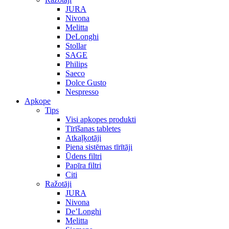
JURA
Nivona
Melitta
DeLonghi
Stollar
SAGE
Philips
Saeco
Dolce Gusto
Nespresso
Apkope
Tips
Visi apkopes produkti
Tīrīšanas tabletes
Atkaļķotāji
Piena sistēmas tīrītāji
Ūdens filtri
Papīra filtri
Citi
Ražotāji
JURA
Nivona
De’Longhi
Melitta