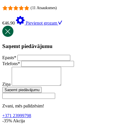
(11 Atsauksmes)
€
46.90
Pievienot grozam
Saņemt piedāvājumu
Epasts
*
Telefons
*
Ziņa
Saņemt piedāvājumu
Zvani, mēs palīdzēsim!
+371 23999798
-35%
Akcija