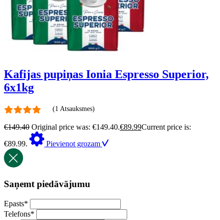
Kafijas pupiņas Ionia Espresso Superior,
6x1kg
(1 Atsauksmes)
€
149.40
Original price was: €149.40.
€
89.99
Current price is:
€89.99.
Pievienot grozam
Saņemt piedāvājumu
Epasts
*
Telefons
*