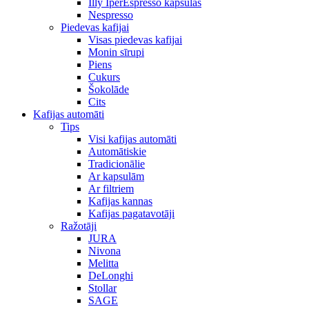
Illy IperEspresso kapsulas
Nespresso
Piedevas kafijai
Visas piedevas kafijai
Monin sīrupi
Piens
Cukurs
Šokolāde
Cits
Kafijas automāti
Tips
Visi kafijas automāti
Automātiskie
Tradicionālie
Ar kapsulām
Ar filtriem
Kafijas kannas
Kafijas pagatavotāji
Ražotāji
JURA
Nivona
Melitta
DeLonghi
Stollar
SAGE