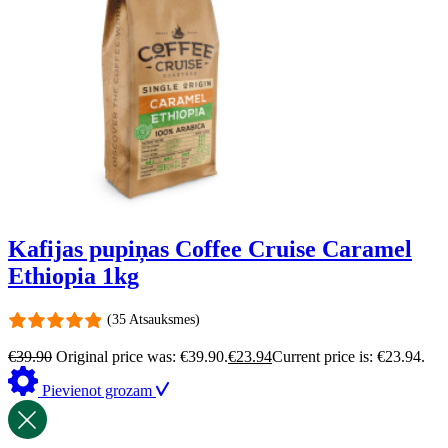
Kafijas pupiņas Coffee Cruise Caramel
Ethiopia 1kg
(35 Atsauksmes)
€
39.90
Original price was: €39.90.
€
23.94
Current price is: €23.94.
Pievienot grozam