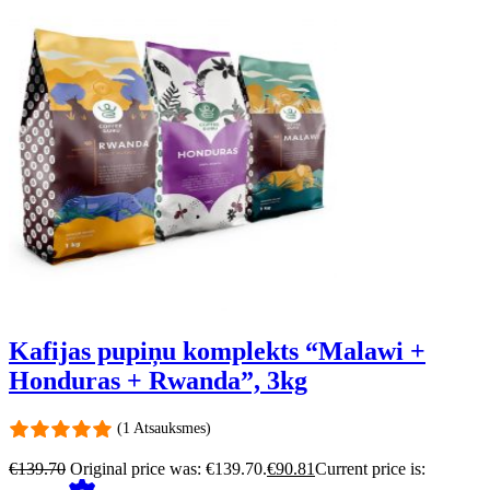
Kafijas pupiņu komplekts “Malawi +
Honduras + Rwanda”, 3kg
(1 Atsauksmes)
€
139.70
Original price was: €139.70.
€
90.81
Current price is: