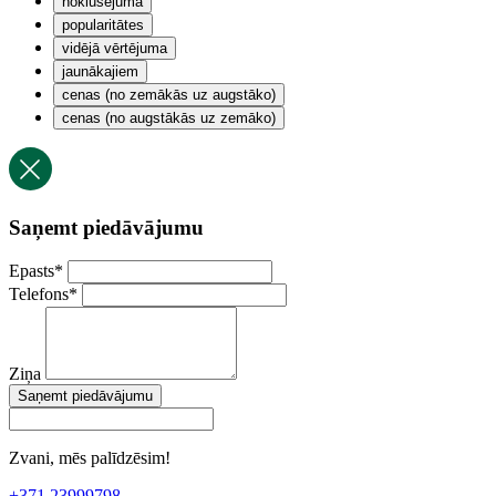
noklusējuma
popularitātes
vidējā vērtējuma
jaunākajiem
cenas (no zemākās uz augstāko)
cenas (no augstākās uz zemāko)
Saņemt piedāvājumu
Epasts
*
Telefons
*
Ziņa
Saņemt piedāvājumu
Zvani, mēs palīdzēsim!
+371 23999798