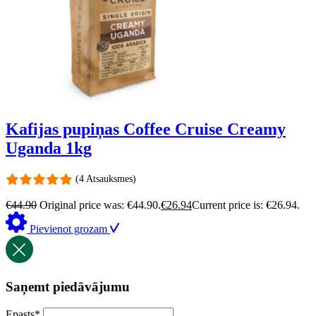
Kafijas pupiņas Coffee Cruise Creamy
Uganda 1kg
(4 Atsauksmes)
€
44.90
Original price was: €44.90.
€
26.94
Current price is: €26.94.
Pievienot grozam
Saņemt piedāvājumu
Epasts
*