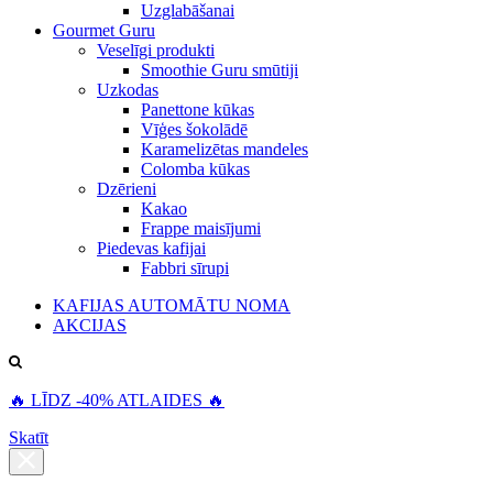
Uzglabāšanai
Gourmet Guru
Veselīgi produkti
Smoothie Guru smūtiji
Uzkodas
Panettone kūkas
Vīģes šokolādē
Karamelizētas mandeles
Colomba kūkas
Dzērieni
Kakao
Frappe maisījumi
Piedevas kafijai
Fabbri sīrupi
KAFIJAS AUTOMĀTU NOMA
AKCIJAS
🔥 LĪDZ -40% ATLAIDES 🔥
Skatīt