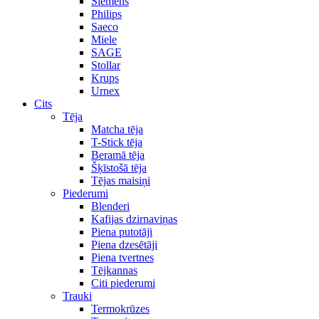
Siemens
Philips
Saeco
Miele
SAGE
Stollar
Krups
Urnex
Cits
Tēja
Matcha tēja
T-Stick tēja
Beramā tēja
Šķīstošā tēja
Tējas maisiņi
Piederumi
Blenderi
Kafijas dzirnaviņas
Piena putotāji
Piena dzesētāji
Piena tvertnes
Tējkannas
Citi piederumi
Trauki
Termokrūzes