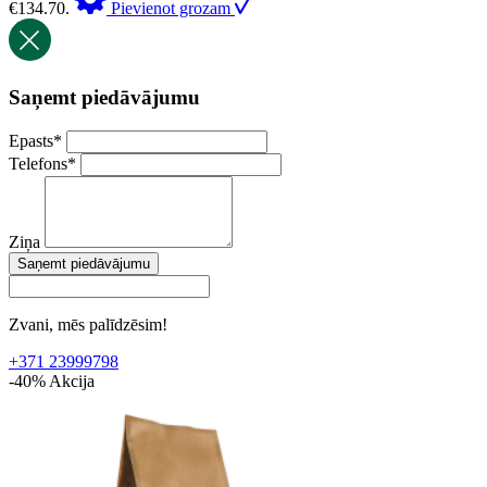
€134.70.
Pievienot grozam
Saņemt piedāvājumu
Epasts
*
Telefons
*
Ziņa
Saņemt piedāvājumu
Zvani, mēs palīdzēsim!
+371 23999798
-40%
Akcija