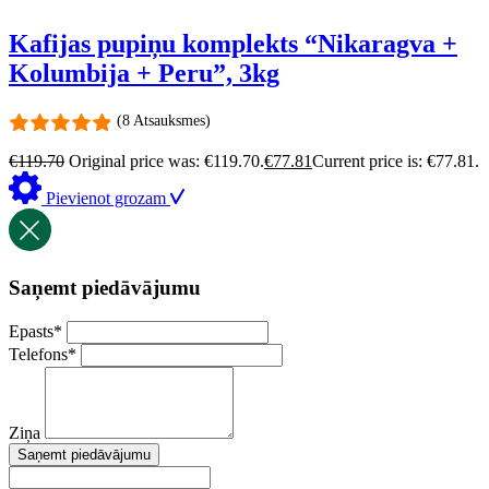
Kafijas pupiņu komplekts “Nikaragva +
Kolumbija + Peru”, 3kg
(8 Atsauksmes)
€
119.70
Original price was: €119.70.
€
77.81
Current price is: €77.81.
Pievienot grozam
Saņemt piedāvājumu
Epasts
*
Telefons
*
Ziņa
Saņemt piedāvājumu