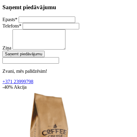
Saņemt piedāvājumu
Epasts
*
Telefons
*
Ziņa
Saņemt piedāvājumu
Zvani, mēs palīdzēsim!
+371 23999798
-40%
Akcija