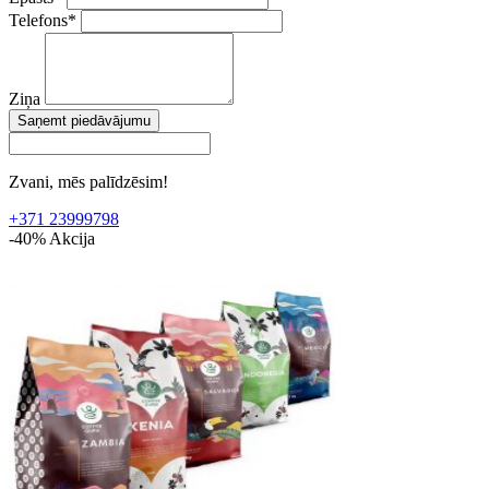
Telefons
*
Ziņa
Saņemt piedāvājumu
Zvani, mēs palīdzēsim!
+371 23999798
-40%
Akcija