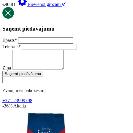
€90.81.
Pievienot grozam
Saņemt piedāvājumu
Epasts
*
Telefons
*
Ziņa
Saņemt piedāvājumu
Zvani, mēs palīdzēsim!
+371 23999798
-36%
Akcija