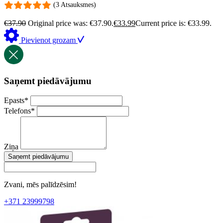
(3 Atsauksmes)
€
37.90
Original price was: €37.90.
€
33.99
Current price is: €33.99.
Pievienot grozam
Saņemt piedāvājumu
Epasts
*
Telefons
*
Ziņa
Saņemt piedāvājumu
Zvani, mēs palīdzēsim!
+371 23999798