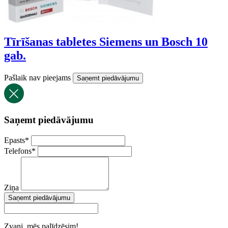
Tīrīšanas tabletes Siemens un Bosch 10
gab.
Pašlaik nav pieejams
Saņemt piedāvājumu
Saņemt piedāvājumu
Epasts
*
Telefons
*
Ziņa
Saņemt piedāvājumu
Zvani, mēs palīdzēsim!