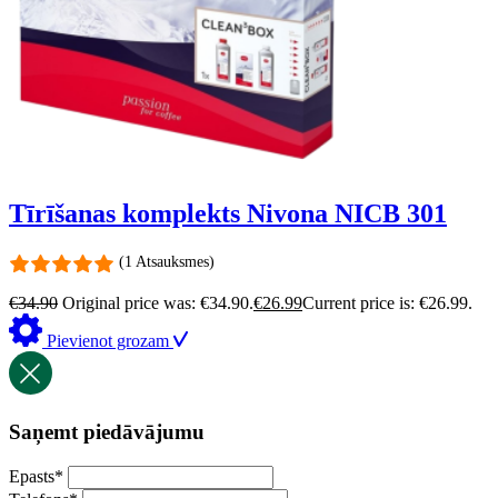
Tīrīšanas komplekts Nivona NICB 301
(1 Atsauksmes)
€
34.90
Original price was: €34.90.
€
26.99
Current price is: €26.99.
Pievienot grozam
Saņemt piedāvājumu
Epasts
*