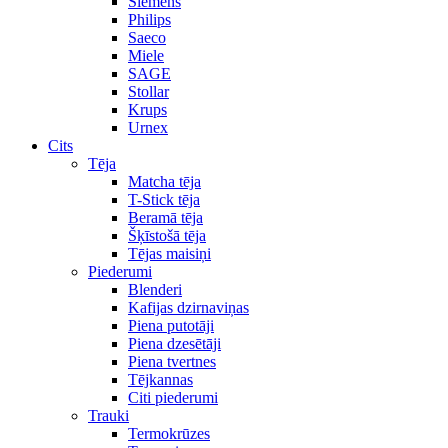
Siemens
Philips
Saeco
Miele
SAGE
Stollar
Krups
Urnex
Cits
Tēja
Matcha tēja
T-Stick tēja
Beramā tēja
Šķīstošā tēja
Tējas maisiņi
Piederumi
Blenderi
Kafijas dzirnaviņas
Piena putotāji
Piena dzesētāji
Piena tvertnes
Tējkannas
Citi piederumi
Trauki
Termokrūzes