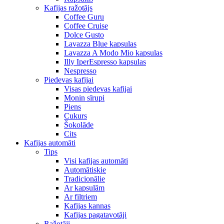
Kafijas ražotājs
Coffee Guru
Coffee Cruise
Dolce Gusto
Lavazza Blue kapsulas
Lavazza A Modo Mio kapsulas
Illy IperEspresso kapsulas
Nespresso
Piedevas kafijai
Visas piedevas kafijai
Monin sīrupi
Piens
Cukurs
Šokolāde
Cits
Kafijas automāti
Tips
Visi kafijas automāti
Automātiskie
Tradicionālie
Ar kapsulām
Ar filtriem
Kafijas kannas
Kafijas pagatavotāji
Ražotāji