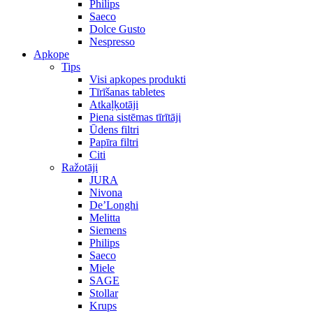
Philips
Saeco
Dolce Gusto
Nespresso
Apkope
Tips
Visi apkopes produkti
Tīrīšanas tabletes
Atkaļķotāji
Piena sistēmas tīrītāji
Ūdens filtri
Papīra filtri
Citi
Ražotāji
JURA
Nivona
De’Longhi
Melitta
Siemens
Philips
Saeco
Miele
SAGE
Stollar
Krups