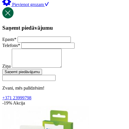
Pievienot grozam
Saņemt piedāvājumu
Epasts
*
Telefons
*
Ziņa
Saņemt piedāvājumu
Zvani, mēs palīdzēsim!
+371 23999798
-19%
Akcija