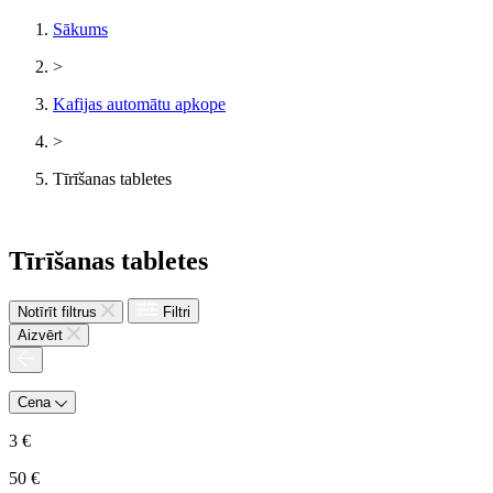
Sākums
>
Kafijas automātu apkope
>
Tīrīšanas tabletes
Tīrīšanas tabletes
Notīrīt filtrus
Filtri
Aizvērt
Cena
3
€
50
€