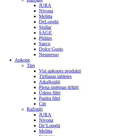
JURA
Nivona
Melitta
DeLonghi
Stollar
SAGE
Philips
Saeco
Dolce Gusto
Nespresso
Apkope
Tips
Visi apkopes produkti
Tīrīšanas tabletes
Atkaļķotāji
Piena sistēmas tīrītāji
Ūdens filtri
Papīra filtri
Citi
Ražotāji
JURA
Nivona
De’Longhi
Melitta