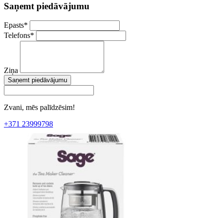
Saņemt piedāvājumu
Epasts
*
Telefons
*
Ziņa
Saņemt piedāvājumu
Zvani, mēs palīdzēsim!
+371 23999798