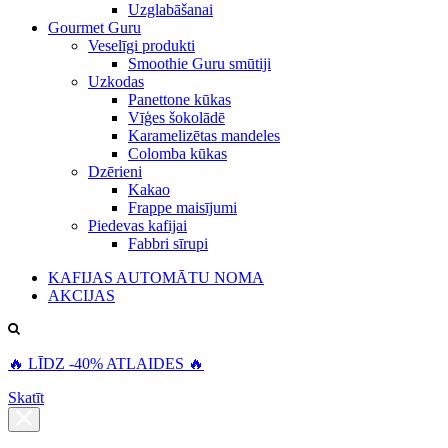
Uzglabāšanai
Gourmet Guru
Veselīgi produkti
Smoothie Guru smūtiji
Uzkodas
Panettone kūkas
Vīģes šokolādē
Karamelizētas mandeles
Colomba kūkas
Dzērieni
Kakao
Frappe maisījumi
Piedevas kafijai
Fabbri sīrupi
KAFIJAS AUTOMĀTU NOMA
AKCIJAS
🔥 LĪDZ -40% ATLAIDES 🔥
Skatīt