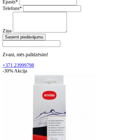
Epasts
*
Telefons
*
Ziņa
Saņemt piedāvājumu
Zvani, mēs palīdzēsim!
+371 23999798
-30%
Akcija