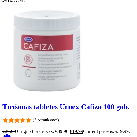
-50%
Akcija
Tīrīšanas tabletes Urnex Cafiza 100 gab.
(2 Atsauksmes)
€
39.90
Original price was: €39.90.
€
19.99
Current price is: €19.99.