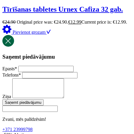
Tīrīšanas tabletes Urnex Cafiza 32 gab.
€
24.90
Original price was: €24.90.
€
12.99
Current price is: €12.99.
Pievienot grozam
Saņemt piedāvājumu
Epasts
*
Telefons
*
Ziņa
Saņemt piedāvājumu
Zvani, mēs palīdzēsim!
+371 23999798