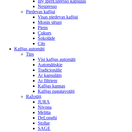
Illy IperEspresso kapsulas
Nespresso
Piedevas kafijai
Visas piedevas kafijai
Monin sīrupi
Piens
Cukurs
Šokolāde
Cits
Kafijas automāti
Tips
Visi kafijas automāti
Automātiskie
Tradicionālie
Ar kapsulām
Ar filtriem
Kafijas kannas
Kafijas pagatavotāji
Ražotāji
JURA
Nivona
Melitta
DeLonghi
Stollar
SAGE