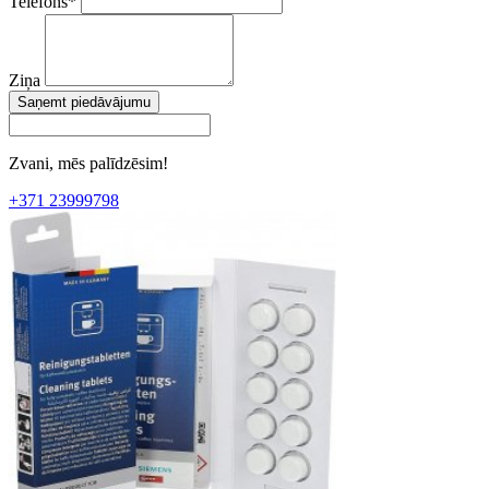
Telefons
*
Ziņa
Saņemt piedāvājumu
Zvani, mēs palīdzēsim!
+371 23999798