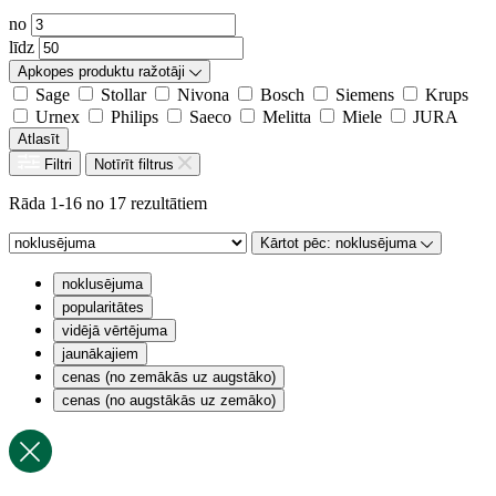
no
līdz
Apkopes produktu ražotāji
Sage
Stollar
Nivona
Bosch
Siemens
Krups
Urnex
Philips
Saeco
Melitta
Miele
JURA
Atlasīt
Filtri
Notīrīt filtrus
Rāda 1-16 no 17 rezultātiem
Kārtot pēc:
noklusējuma
noklusējuma
popularitātes
vidējā vērtējuma
jaunākajiem
cenas (no zemākās uz augstāko)
cenas (no augstākās uz zemāko)