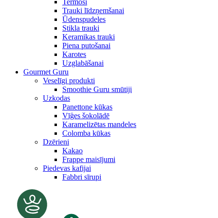
Termosi
Trauki līdzņemšanai
Ūdenspudeles
Stikla trauki
Keramikas trauki
Piena putošanai
Karotes
Uzglabāšanai
Gourmet Guru
Veselīgi produkti
Smoothie Guru smūtiji
Uzkodas
Panettone kūkas
Vīģes šokolādē
Karamelizētas mandeles
Colomba kūkas
Dzērieni
Kakao
Frappe maisījumi
Piedevas kafijai
Fabbri sīrupi