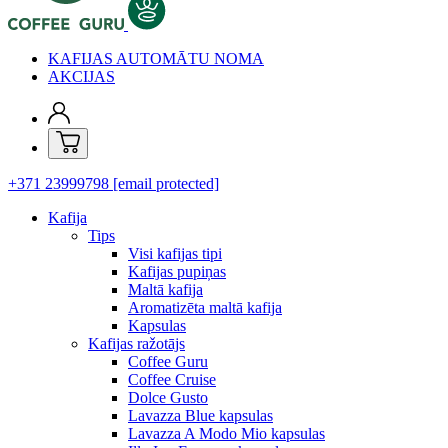
KAFIJAS AUTOMĀTU NOMA
AKCIJAS
+371 23999798
[email protected]
Kafija
Tips
Visi kafijas tipi
Kafijas pupiņas
Maltā kafija
Aromatizēta maltā kafija
Kapsulas
Kafijas ražotājs
Coffee Guru
Coffee Cruise
Dolce Gusto
Lavazza Blue kapsulas
Lavazza A Modo Mio kapsulas