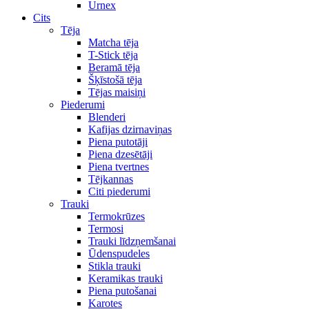
Urnex
Cits
Tēja
Matcha tēja
T-Stick tēja
Beramā tēja
Šķīstošā tēja
Tējas maisiņi
Piederumi
Blenderi
Kafijas dzirnaviņas
Piena putotāji
Piena dzesētāji
Piena tvertnes
Tējkannas
Citi piederumi
Trauki
Termokrūzes
Termosi
Trauki līdzņemšanai
Ūdenspudeles
Stikla trauki
Keramikas trauki
Piena putošanai
Karotes