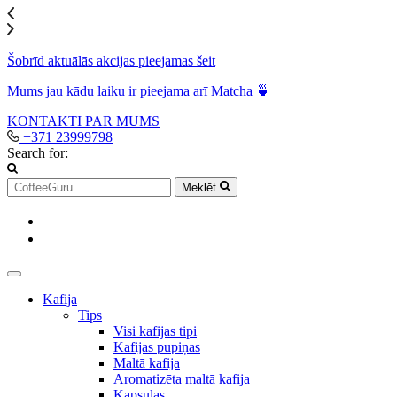
Šobrīd aktuālās akcijas pieejamas šeit
Mums jau kādu laiku ir pieejama arī Matcha 🍵
KONTAKTI
PAR MUMS
+371 23999798
Search for:
Meklēt
Kafija
Tips
Visi kafijas tipi
Kafijas pupiņas
Maltā kafija
Aromatizēta maltā kafija
Kapsulas