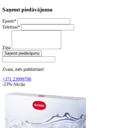
Saņemt piedāvājumu
Epasts
*
Telefons
*
Ziņa
Saņemt piedāvājumu
Zvani, mēs palīdzēsim!
+371 23999798
-23%
Akcija