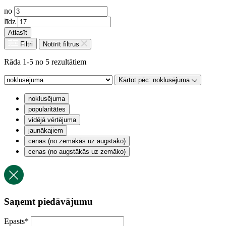
no
līdz
Atlasīt
Filtri
Notīrīt filtrus
Rāda 1-5 no 5 rezultātiem
Kārtot pēc:
noklusējuma
noklusējuma
popularitātes
vidējā vērtējuma
jaunākajiem
cenas (no zemākās uz augstāko)
cenas (no augstākās uz zemāko)
Saņemt piedāvājumu
Epasts
*