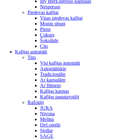
Illy IperEspresso kapsulas
Nespresso
Piedevas kafijai
Visas piedevas kafijai
Monin sīrupi
Piens
Cukurs
Šokolāde
Cits
Kafijas automāti
Tips
Visi kafijas automāti
Automātiskie
Tradicionālie
Ar kapsulām
Ar filtriem
Kafijas kannas
Kafijas pagatavotāji
Ražotāji
JURA
Nivona
Melitta
DeLonghi
Stollar
SAGE