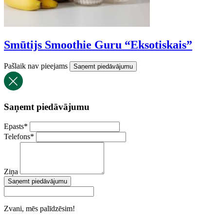
Smūtijs Smoothie Guru “Eksotiskais”
Pašlaik nav pieejams
Saņemt piedāvājumu
Saņemt piedāvājumu
Epasts
*
Telefons
*
Ziņa
Saņemt piedāvājumu
Zvani, mēs palīdzēsim!