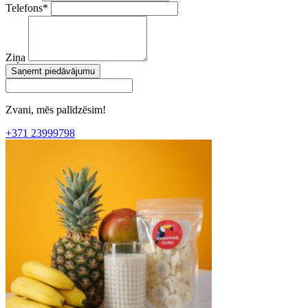
Telefons
*
Ziņa
Saņemt piedāvājumu
Zvani, mēs palīdzēsim!
+371 23999798