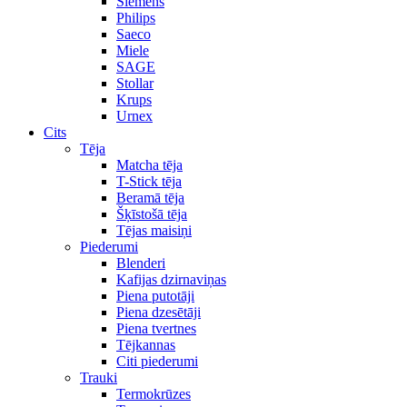
Siemens
Philips
Saeco
Miele
SAGE
Stollar
Krups
Urnex
Cits
Tēja
Matcha tēja
T-Stick tēja
Beramā tēja
Šķīstošā tēja
Tējas maisiņi
Piederumi
Blenderi
Kafijas dzirnaviņas
Piena putotāji
Piena dzesētāji
Piena tvertnes
Tējkannas
Citi piederumi
Trauki
Termokrūzes