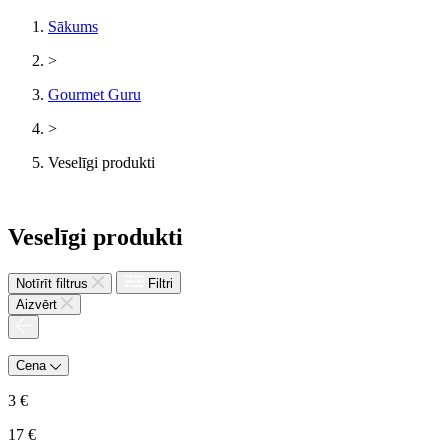
Sākums
>
Gourmet Guru
>
Veselīgi produkti
Veselīgi produkti
Notīrīt filtrus
Filtri
Aizvērt
Cena
3
€
17
€