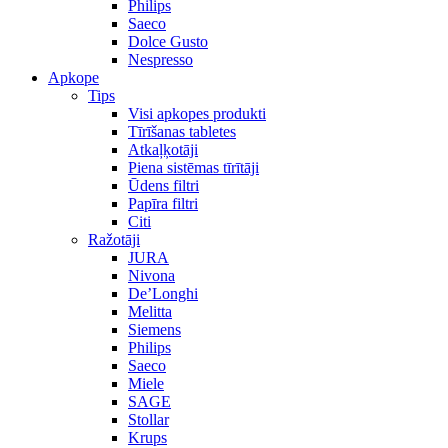
Philips
Saeco
Dolce Gusto
Nespresso
Apkope
Tips
Visi apkopes produkti
Tīrīšanas tabletes
Atkaļķotāji
Piena sistēmas tīrītāji
Ūdens filtri
Papīra filtri
Citi
Ražotāji
JURA
Nivona
De’Longhi
Melitta
Siemens
Philips
Saeco
Miele
SAGE
Stollar
Krups