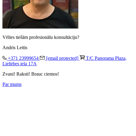
Vēlies tiešām profesionālu konsultāciju?
Andris Leitis
+371 23999654
[email protected]
T/C Panorama Plaza,
Lielirbes iela 17A
Zvani! Raksti! Brauc ciemos!
Par mums