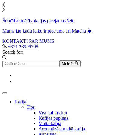
Šobrīd aktuālās akcijas pieejamas šeit
Mums jau kādu laiku ir pieejama arī Matcha 🍵
KONTAKTI
PAR MUMS
+371 23999798
Search for:
Meklēt
Kafija
Tips
Visi kafijas tipi
Kafijas pupiņas
Maltā kafija
Aromatizēta maltā kafija
Kapsulas