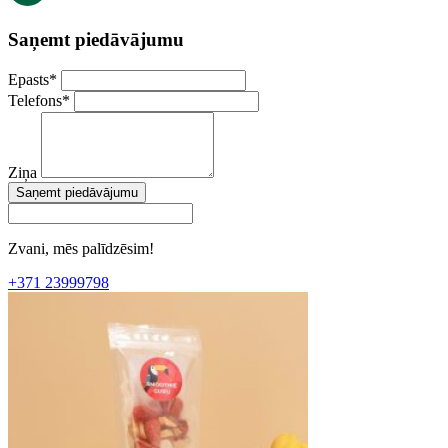
Saņemt piedāvājumu
Epasts
*
Telefons
*
Ziņa
Saņemt piedāvājumu
Zvani, mēs palīdzēsim!
+371 23999798