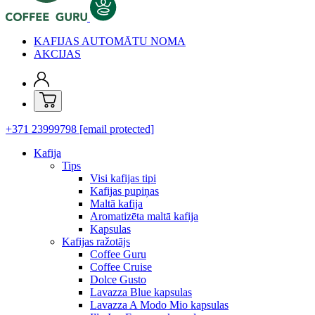
KAFIJAS AUTOMĀTU NOMA
AKCIJAS
+371 23999798
[email protected]
Kafija
Tips
Visi kafijas tipi
Kafijas pupiņas
Maltā kafija
Aromatizēta maltā kafija
Kapsulas
Kafijas ražotājs
Coffee Guru
Coffee Cruise
Dolce Gusto
Lavazza Blue kapsulas
Lavazza A Modo Mio kapsulas