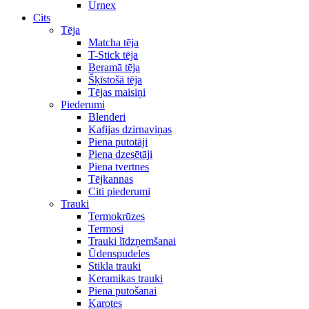
Urnex
Cits
Tēja
Matcha tēja
T-Stick tēja
Beramā tēja
Šķīstošā tēja
Tējas maisiņi
Piederumi
Blenderi
Kafijas dzirnaviņas
Piena putotāji
Piena dzesētāji
Piena tvertnes
Tējkannas
Citi piederumi
Trauki
Termokrūzes
Termosi
Trauki līdzņemšanai
Ūdenspudeles
Stikla trauki
Keramikas trauki
Piena putošanai
Karotes