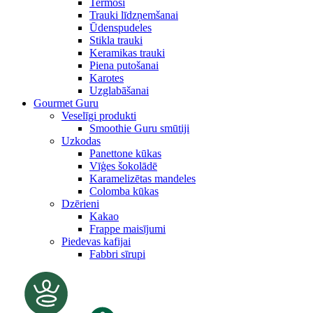
Termosi
Trauki līdzņemšanai
Ūdenspudeles
Stikla trauki
Keramikas trauki
Piena putošanai
Karotes
Uzglabāšanai
Gourmet Guru
Veselīgi produkti
Smoothie Guru smūtiji
Uzkodas
Panettone kūkas
Vīģes šokolādē
Karamelizētas mandeles
Colomba kūkas
Dzērieni
Kakao
Frappe maisījumi
Piedevas kafijai
Fabbri sīrupi