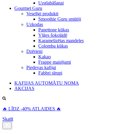
Uzglabāšanai
Gourmet Guru
Veselīgi produkti
Smoothie Guru smūtiji
Uzkodas
Panettone kūkas
Vīģes šokolādē
Karamelizētas mandeles
Colomba kūkas
Dzērieni
Kakao
Frappe maisījumi
Piedevas kafijai
Fabbri sīrupi
KAFIJAS AUTOMĀTU NOMA
AKCIJAS
🔥 LĪDZ -40% ATLAIDES 🔥
Skatīt