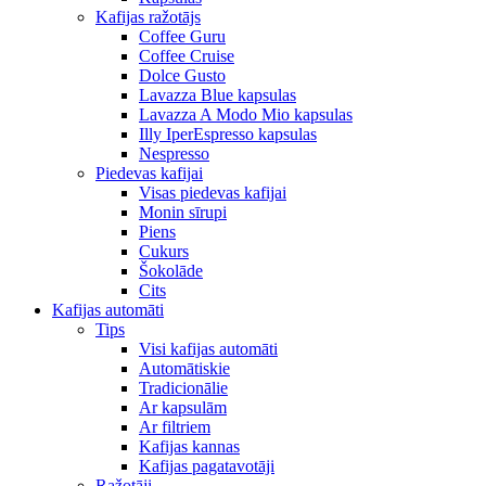
Kafijas ražotājs
Coffee Guru
Coffee Cruise
Dolce Gusto
Lavazza Blue kapsulas
Lavazza A Modo Mio kapsulas
Illy IperEspresso kapsulas
Nespresso
Piedevas kafijai
Visas piedevas kafijai
Monin sīrupi
Piens
Cukurs
Šokolāde
Cits
Kafijas automāti
Tips
Visi kafijas automāti
Automātiskie
Tradicionālie
Ar kapsulām
Ar filtriem
Kafijas kannas
Kafijas pagatavotāji
Ražotāji