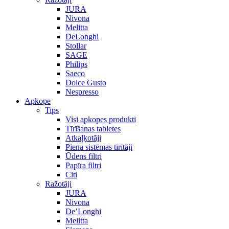
JURA
Nivona
Melitta
DeLonghi
Stollar
SAGE
Philips
Saeco
Dolce Gusto
Nespresso
Apkope
Tips
Visi apkopes produkti
Tīrīšanas tabletes
Atkaļķotāji
Piena sistēmas tīrītāji
Ūdens filtri
Papīra filtri
Citi
Ražotāji
JURA
Nivona
De’Longhi
Melitta