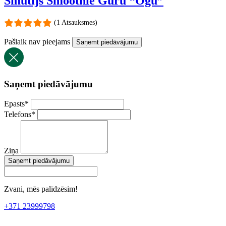
Smūtijs Smoothie Guru “Ogu”
(1 Atsauksmes)
Pašlaik nav pieejams
Saņemt piedāvājumu
Saņemt piedāvājumu
Epasts
*
Telefons
*
Ziņa
Saņemt piedāvājumu
Zvani, mēs palīdzēsim!
+371 23999798