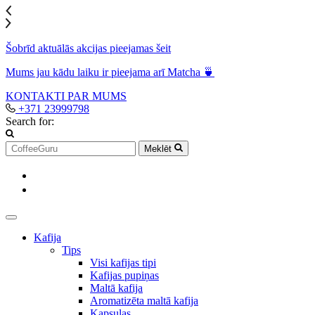
Šobrīd aktuālās akcijas pieejamas šeit
Mums jau kādu laiku ir pieejama arī Matcha 🍵
KONTAKTI
PAR MUMS
+371 23999798
Search for:
Meklēt
Kafija
Tips
Visi kafijas tipi
Kafijas pupiņas
Maltā kafija
Aromatizēta maltā kafija
Kapsulas