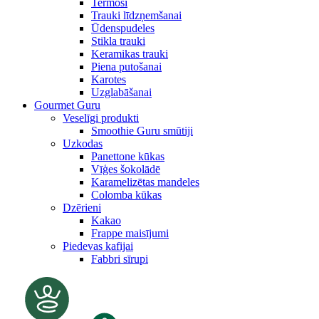
Termosi
Trauki līdzņemšanai
Ūdenspudeles
Stikla trauki
Keramikas trauki
Piena putošanai
Karotes
Uzglabāšanai
Gourmet Guru
Veselīgi produkti
Smoothie Guru smūtiji
Uzkodas
Panettone kūkas
Vīģes šokolādē
Karamelizētas mandeles
Colomba kūkas
Dzērieni
Kakao
Frappe maisījumi
Piedevas kafijai
Fabbri sīrupi