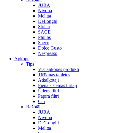
JURA
Nivona
Melitta
DeLonghi
Stollar
SAGE
Philips
Saeco
Dolce Gusto
Nespresso
Apkope
Tips
Visi apkopes produkti
Tīrīšanas tabletes
Atkaļķotāji
Piena sistēmas tīrītāji
Ūdens filtri
Papīra filtri
Citi
Ražotāji
JURA
Nivona
De’Longhi
Melitta