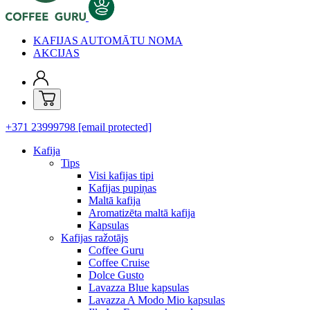
KAFIJAS AUTOMĀTU NOMA
AKCIJAS
+371 23999798
[email protected]
Kafija
Tips
Visi kafijas tipi
Kafijas pupiņas
Maltā kafija
Aromatizēta maltā kafija
Kapsulas
Kafijas ražotājs
Coffee Guru
Coffee Cruise
Dolce Gusto
Lavazza Blue kapsulas
Lavazza A Modo Mio kapsulas