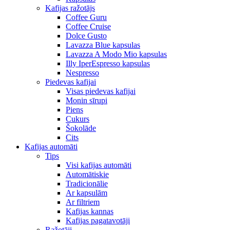
Kafijas ražotājs
Coffee Guru
Coffee Cruise
Dolce Gusto
Lavazza Blue kapsulas
Lavazza A Modo Mio kapsulas
Illy IperEspresso kapsulas
Nespresso
Piedevas kafijai
Visas piedevas kafijai
Monin sīrupi
Piens
Cukurs
Šokolāde
Cits
Kafijas automāti
Tips
Visi kafijas automāti
Automātiskie
Tradicionālie
Ar kapsulām
Ar filtriem
Kafijas kannas
Kafijas pagatavotāji
Ražotāji