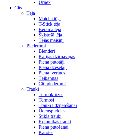
Urnex
Cits
Tēja
Matcha tēja
T-Stick tēja
Beramā tēja
Šķīstošā tēja
Tējas maisiņi
Piederumi
Blenderi
Kafijas dzirnaviņas
Piena putotāji
Piena dzesētāji
Piena tvertnes
Tējkannas
Citi piederumi
Trauki
Termokrūzes
Termosi
Trauki līdzņemšanai
Ūdenspudeles
Stikla trauki
Keramikas trauki
Piena putošanai
Karotes