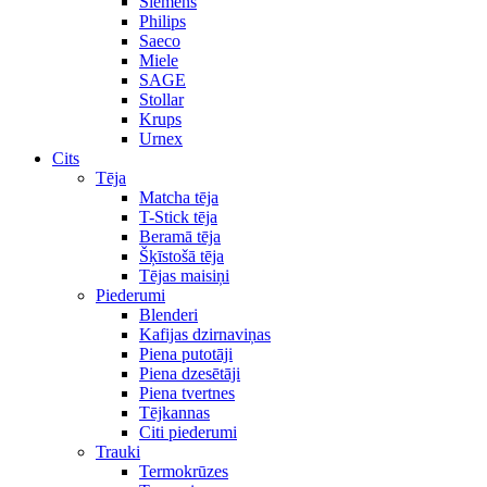
Siemens
Philips
Saeco
Miele
SAGE
Stollar
Krups
Urnex
Cits
Tēja
Matcha tēja
T-Stick tēja
Beramā tēja
Šķīstošā tēja
Tējas maisiņi
Piederumi
Blenderi
Kafijas dzirnaviņas
Piena putotāji
Piena dzesētāji
Piena tvertnes
Tējkannas
Citi piederumi
Trauki
Termokrūzes