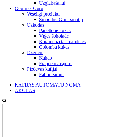
Uzglabāšanai
Gourmet Guru
Veselīgi produkti
Smoothie Guru smūtiji
Uzkodas
Panettone kūkas
Vīģes šokolādē
Karamelizētas mandeles
Colomba kūkas
Dzērieni
Kakao
Frappe maisījumi
Piedevas kafijai
Fabbri sīrupi
KAFIJAS AUTOMĀTU NOMA
AKCIJAS