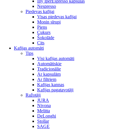
Illy IperEspresso kapsulas
Nespresso
Piedevas kafijai
Visas piedevas kafijai
Monin sīrupi
Piens
Cukurs
Šokolāde
Cits
Kafijas automāti
Tips
Visi kafijas automāti
Automātiskie
Tradicionālie
Ar kapsulām
Ar filtriem
Kafijas kannas
Kafijas pagatavotāji
Ražotāji
JURA
Nivona
Melitta
DeLonghi
Stollar
SAGE