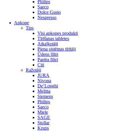
Philips
Saeco
Dolce Gusto
Nespresso
Apkope
Tips
Visi apkopes produkti
Tīrīšanas tabletes
Atkaļķotāji
Piena sistēmas tīrītāji
Ūdens filtri
Papīra filtri
Citi
Ražotāji
JURA
Nivona
De’Longhi
Melitta
Siemens
Philips
Saeco
Miele
SAGE
Stollar
Krups