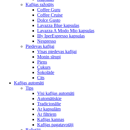
Kafijas ražotājs
Coffee Guru
Coffee Cruise
Dolce Gusto
Lavazza Blue kapsulas
Lavazza A Modo Mio kapsulas
Illy IperEspresso kapsulas
Nespresso
Piedevas kafijai
Visas piedevas kafijai
Monin sīrupi
Piens
Cukurs
Šokolāde
Cits
Kafijas automāti
Tips
Visi kafijas automāti
Automātiskie
Tradicionālie
Ar kapsulām
Ar filtriem
Kafijas kannas
Kafijas pagatavotāji
Ražotāji