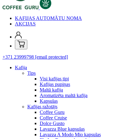
KAFIJAS AUTOMĀTU NOMA
AKCIJAS
+371 23999798
[email protected]
Kafija
Tips
Visi kafijas tipi
Kafijas pupiņas
Maltā kafija
Aromatizēta maltā kafija
Kapsulas
Kafijas ražotājs
Coffee Guru
Coffee Cruise
Dolce Gusto
Lavazza Blue kapsulas
Lavazza A Modo Mio kapsulas