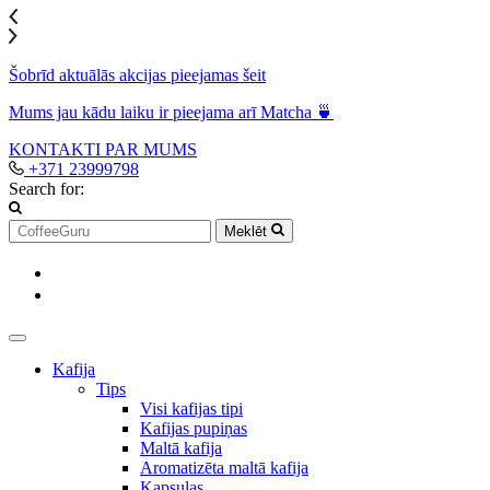
Šobrīd aktuālās akcijas pieejamas šeit
Mums jau kādu laiku ir pieejama arī Matcha 🍵
KONTAKTI
PAR MUMS
+371 23999798
Search for:
Meklēt
Kafija
Tips
Visi kafijas tipi
Kafijas pupiņas
Maltā kafija
Aromatizēta maltā kafija
Kapsulas