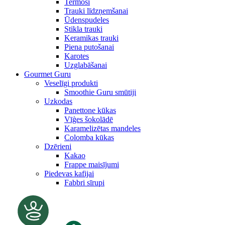
Termosi
Trauki līdzņemšanai
Ūdenspudeles
Stikla trauki
Keramikas trauki
Piena putošanai
Karotes
Uzglabāšanai
Gourmet Guru
Veselīgi produkti
Smoothie Guru smūtiji
Uzkodas
Panettone kūkas
Vīģes šokolādē
Karamelizētas mandeles
Colomba kūkas
Dzērieni
Kakao
Frappe maisījumi
Piedevas kafijai
Fabbri sīrupi