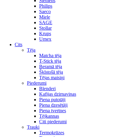
Siemens
Philips
Saeco
Miele
SAGE
Stollar
Krups
Urnex
Cits
Tēja
Matcha tēja
T-Stick tēja
Beramā tēja
Šķīstošā tēja
Tējas maisiņi
Piederumi
Blenderi
Kafijas dzirnaviņas
Piena putotāji
Piena dzesētāji
Piena tvertnes
Tējkannas
Citi piederumi
Trauki
Termokrūzes