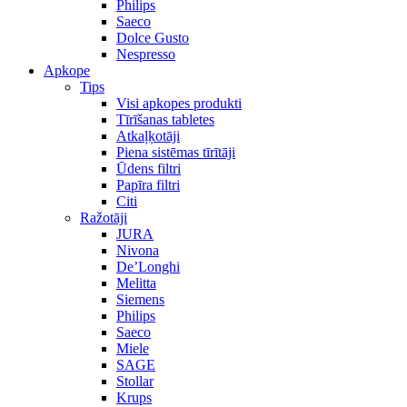
Philips
Saeco
Dolce Gusto
Nespresso
Apkope
Tips
Visi apkopes produkti
Tīrīšanas tabletes
Atkaļķotāji
Piena sistēmas tīrītāji
Ūdens filtri
Papīra filtri
Citi
Ražotāji
JURA
Nivona
De’Longhi
Melitta
Siemens
Philips
Saeco
Miele
SAGE
Stollar
Krups