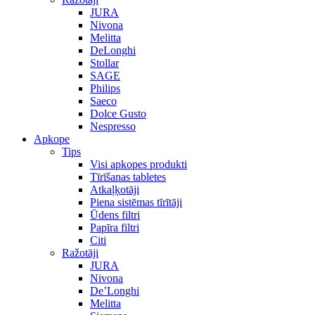
JURA
Nivona
Melitta
DeLonghi
Stollar
SAGE
Philips
Saeco
Dolce Gusto
Nespresso
Apkope
Tips
Visi apkopes produkti
Tīrīšanas tabletes
Atkaļķotāji
Piena sistēmas tīrītāji
Ūdens filtri
Papīra filtri
Citi
Ražotāji
JURA
Nivona
De’Longhi
Melitta