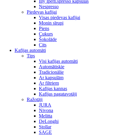
Illy IperEspresso kapsulas
Nespresso
Piedevas kafijai
Visas piedevas kafijai
Monin sīrupi
Piens
Cukurs
Šokolāde
Cits
Kafijas automāti
Tips
Visi kafijas automāti
Automātiskie
Tradicionālie
Ar kapsulām
Ar filtriem
Kafijas kannas
Kafijas pagatavotāji
Ražotāji
JURA
Nivona
Melitta
DeLonghi
Stollar
SAGE