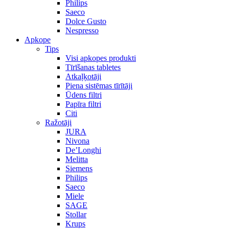
Philips
Saeco
Dolce Gusto
Nespresso
Apkope
Tips
Visi apkopes produkti
Tīrīšanas tabletes
Atkaļķotāji
Piena sistēmas tīrītāji
Ūdens filtri
Papīra filtri
Citi
Ražotāji
JURA
Nivona
De’Longhi
Melitta
Siemens
Philips
Saeco
Miele
SAGE
Stollar
Krups