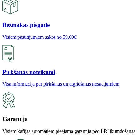
Rating: 5/5
Atkaļķošanas līdzeklis Delonghi Ecodecalk 500 ml
Sat Sep 16 2023 04:10:43 GMT+0000 (Coordinated Universal Time)
Bezmakas piegāde
Visiem pasūtījumiem sākot no 59,00€
Pirkšanas noteikumi
Visa informācija par pirkšanas un atgriešanas nosacijumiem
Garantija
Visiem kafijas automātiem pieejama garantija pēc LR likumdošanas