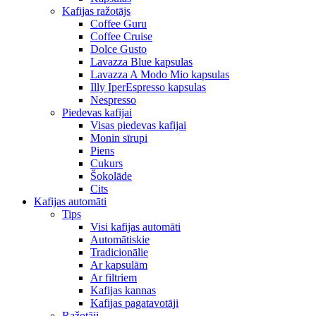
Kafijas ražotājs
Coffee Guru
Coffee Cruise
Dolce Gusto
Lavazza Blue kapsulas
Lavazza A Modo Mio kapsulas
Illy IperEspresso kapsulas
Nespresso
Piedevas kafijai
Visas piedevas kafijai
Monin sīrupi
Piens
Cukurs
Šokolāde
Cits
Kafijas automāti
Tips
Visi kafijas automāti
Automātiskie
Tradicionālie
Ar kapsulām
Ar filtriem
Kafijas kannas
Kafijas pagatavotāji
Ražotāji