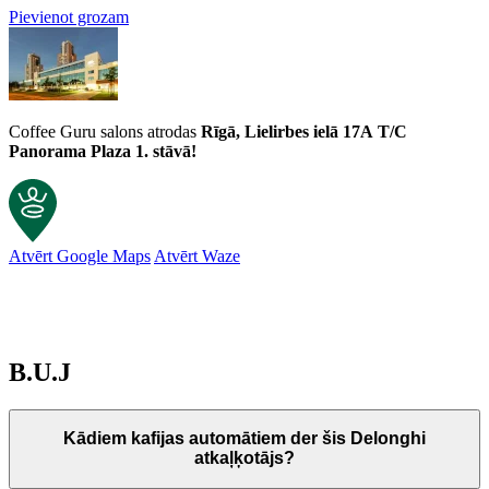
Pievienot grozam
Coffee Guru salons atrodas
Rīgā, Lielirbes ielā 17A
T/C
Panorama Plaza 1. stāvā!
Atvērt Google Maps
Atvērt Waze
Klientu atsauksmes
B.U.J
Atkaļķošanas līdzeklis Delonghi Ecodecalk 500 ml
Aigars
Rating: 5/5
Kādiem kafijas automātiem der šis Delonghi
Labs atkaļķotājs!
atkaļķotājs?
Labs! Vienmēr iegādājos šajā lapā! Laba cena , labs serviss!
Sat Jul 18 2026 06:35:49 GMT+0000 (Coordinated Universal Time)