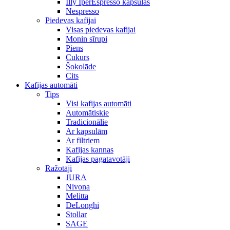
Illy IperEspresso kapsulas
Nespresso
Piedevas kafijai
Visas piedevas kafijai
Monin sīrupi
Piens
Cukurs
Šokolāde
Cits
Kafijas automāti
Tips
Visi kafijas automāti
Automātiskie
Tradicionālie
Ar kapsulām
Ar filtriem
Kafijas kannas
Kafijas pagatavotāji
Ražotāji
JURA
Nivona
Melitta
DeLonghi
Stollar
SAGE