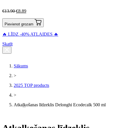
€
13.90
€
8.89
Pievienot grozam
🔥 LĪDZ -40% ATLAIDES 🔥
Skatīt
Sākums
>
2025 TOP products
>
Atkaļķošanas līdzeklis Delonghi Ecodecalk 500 ml
Atkaļķošanas līdzeklis