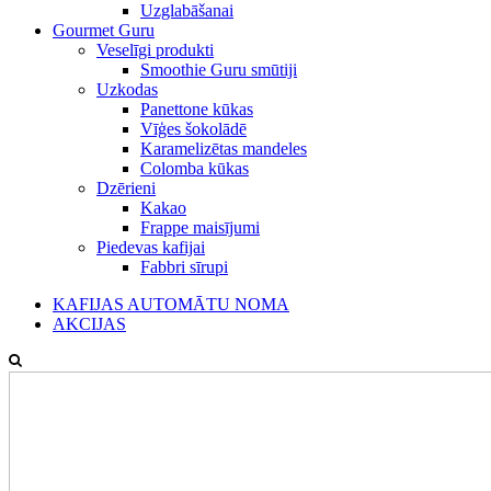
Uzglabāšanai
Gourmet Guru
Veselīgi produkti
Smoothie Guru smūtiji
Uzkodas
Panettone kūkas
Vīģes šokolādē
Karamelizētas mandeles
Colomba kūkas
Dzērieni
Kakao
Frappe maisījumi
Piedevas kafijai
Fabbri sīrupi
KAFIJAS AUTOMĀTU NOMA
AKCIJAS