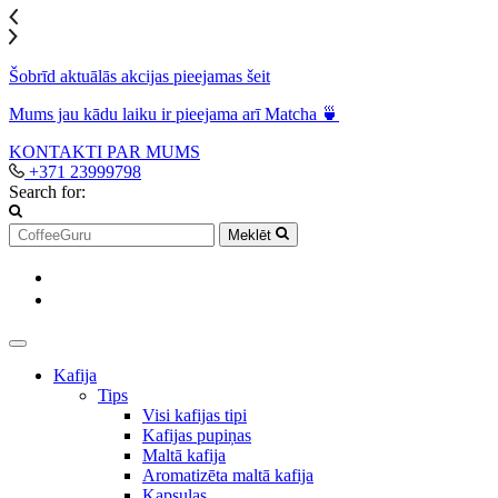
Šobrīd aktuālās akcijas pieejamas šeit
Mums jau kādu laiku ir pieejama arī Matcha 🍵
KONTAKTI
PAR MUMS
+371 23999798
Search for:
Meklēt
Kafija
Tips
Visi kafijas tipi
Kafijas pupiņas
Maltā kafija
Aromatizēta maltā kafija
Kapsulas