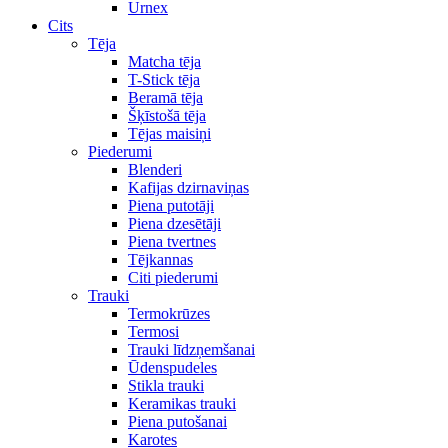
Urnex
Cits
Tēja
Matcha tēja
T-Stick tēja
Beramā tēja
Šķīstošā tēja
Tējas maisiņi
Piederumi
Blenderi
Kafijas dzirnaviņas
Piena putotāji
Piena dzesētāji
Piena tvertnes
Tējkannas
Citi piederumi
Trauki
Termokrūzes
Termosi
Trauki līdzņemšanai
Ūdenspudeles
Stikla trauki
Keramikas trauki
Piena putošanai
Karotes