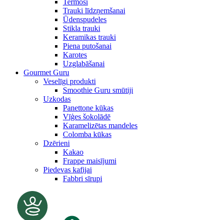
Termosi
Trauki līdzņemšanai
Ūdenspudeles
Stikla trauki
Keramikas trauki
Piena putošanai
Karotes
Uzglabāšanai
Gourmet Guru
Veselīgi produkti
Smoothie Guru smūtiji
Uzkodas
Panettone kūkas
Vīģes šokolādē
Karamelizētas mandeles
Colomba kūkas
Dzērieni
Kakao
Frappe maisījumi
Piedevas kafijai
Fabbri sīrupi