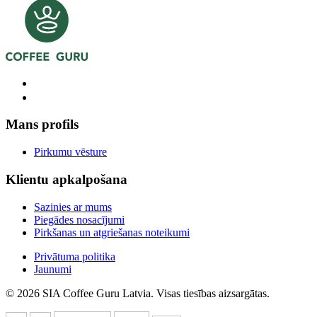
Mans profils
Pirkumu vēsture
Klientu apkalpošana
Sazinies ar mums
Piegādes nosacījumi
Pirkšanas un atgriešanas noteikumi
Privātuma politika
Jaunumi
© 2026 SIA Coffee Guru Latvia. Visas tiesības aizsargātas.