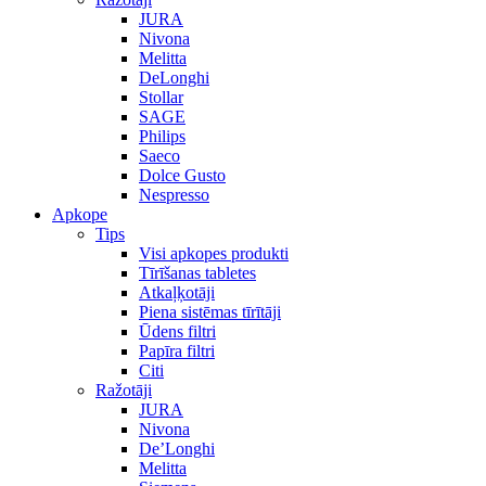
JURA
Nivona
Melitta
DeLonghi
Stollar
SAGE
Philips
Saeco
Dolce Gusto
Nespresso
Apkope
Tips
Visi apkopes produkti
Tīrīšanas tabletes
Atkaļķotāji
Piena sistēmas tīrītāji
Ūdens filtri
Papīra filtri
Citi
Ražotāji
JURA
Nivona
De’Longhi
Melitta