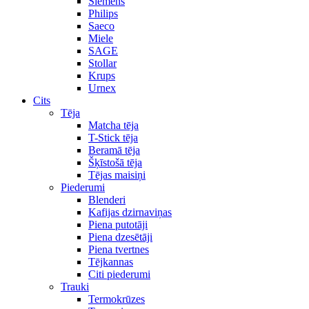
Siemens
Philips
Saeco
Miele
SAGE
Stollar
Krups
Urnex
Cits
Tēja
Matcha tēja
T-Stick tēja
Beramā tēja
Šķīstošā tēja
Tējas maisiņi
Piederumi
Blenderi
Kafijas dzirnaviņas
Piena putotāji
Piena dzesētāji
Piena tvertnes
Tējkannas
Citi piederumi
Trauki
Termokrūzes