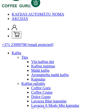
KAFIJAS AUTOMĀTU NOMA
AKCIJAS
+371 23999798
[email protected]
Kafija
Tips
Visi kafijas tipi
Kafijas pupiņas
Maltā kafija
Aromatizēta maltā kafija
Kapsulas
Kafijas ražotājs
Coffee Guru
Coffee Cruise
Dolce Gusto
Lavazza Blue kapsulas
Lavazza A Modo Mio kapsulas