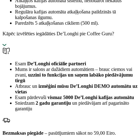
Atkaļķos kafijas automāta sistēmu, nenodarot nekādus
bojājumus.
Regulāra kafijas automāta atkaļķošana paildzinās tā
kalpošanas ilgumu.
Paredzēts 5 atkaļķošanas cikliem (500 ml).
Kāpēc izvēlēties iegādāties De’Longhi pie Coffee Guru?
Esam
De’Longhi oficiālie partneri
Mums ir salons ar dažādiem automātiem – brauc ciemos vai
zvani,
uzzini to funkcijas un saņem labāko piedāvājumu
tirgū
Atbrauc un
izmēģini mūsu De’Longhi DEMO automātu uz
vietas
Esam pārdevuši
vismaz 5000 De’Longhi kafijas automātu
Sniedzam
2 gadu garantiju
un piedāvājam arī pagarināto
garantiju
Bezmaksas piegāde
– pasūtījumiem sākot no 59,00 Eiro.