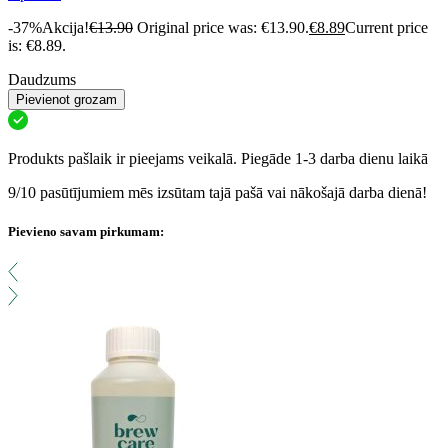
-37%
Akcija!
€
13.90
Original price was: €13.90.
€
8.89
Current price
is: €8.89.
Daudzums
Pievienot grozam
Produkts pašlaik ir pieejams veikalā. Piegāde 1-3 darba dienu laikā
9/10 pasūtījumiem mēs izsūtam tajā pašā vai nākošajā darba dienā!
Pievieno savam pirkumam: