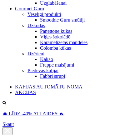
Uzglabāšanai
Gourmet Guru
Veselīgi produkti
Smoothie Guru smūtiji
Uzkodas
Panettone kūkas
Vīģes šokolādē
Karamelizētas mandeles
Colomba kūkas
Dzērieni
Kakao
Frappe maisījumi
Piedevas kafijai
Fabbri sīrupi
KAFIJAS AUTOMĀTU NOMA
AKCIJAS
🔥 LĪDZ -40% ATLAIDES 🔥
Skatīt