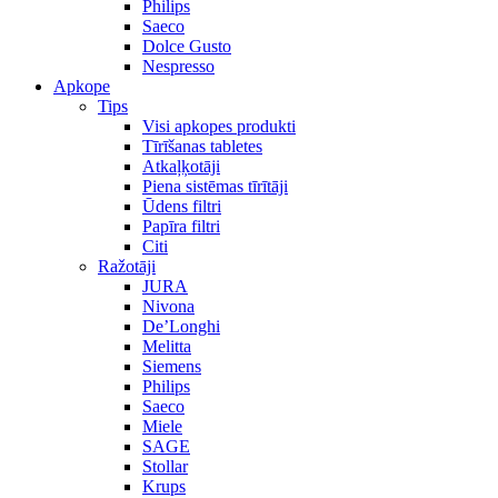
Philips
Saeco
Dolce Gusto
Nespresso
Apkope
Tips
Visi apkopes produkti
Tīrīšanas tabletes
Atkaļķotāji
Piena sistēmas tīrītāji
Ūdens filtri
Papīra filtri
Citi
Ražotāji
JURA
Nivona
De’Longhi
Melitta
Siemens
Philips
Saeco
Miele
SAGE
Stollar
Krups