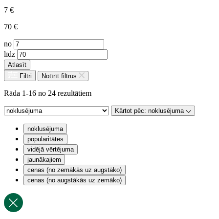
7
€
70
€
no
līdz
Atlasīt
Filtri
Notīrīt filtrus
Rāda 1-16 no 24 rezultātiem
Kārtot pēc:
noklusējuma
noklusējuma
popularitātes
vidējā vērtējuma
jaunākajiem
cenas (no zemākās uz augstāko)
cenas (no augstākās uz zemāko)