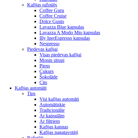
Kafijas ražotājs
Coffee Guru
Coffee Cruise
Dolce Gusto
Lavazza Blue kapsulas
Lavazza A Modo Mio kapsulas
Illy IperEspresso kapsulas
Nespresso
Piedevas kafijai
Visas piedevas kafijai
Monin sīrupi
Piens
Cukurs
Šokolāde
Cits
Kafijas automāti
Tips
Visi kafijas automāti
Automātiskie
Tradicionālie
Ar kapsulām
Ar filtriem
Kafijas kannas
Kafijas pagatavotāji
Ražotāji