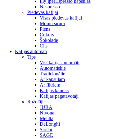
Illy IperEspresso kapsulas
Nespresso
Piedevas kafijai
Visas piedevas kafijai
Monin sīrupi
Piens
Cukurs
Šokolāde
Cits
Kafijas automāti
Tips
Visi kafijas automāti
Automātiskie
Tradicionālie
Ar kapsulām
Ar filtriem
Kafijas kannas
Kafijas pagatavotāji
Ražotāji
JURA
Nivona
Melitta
DeLonghi
Stollar
SAGE