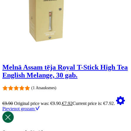
Melnā Assam tēja Royal T-Stick High Tea
English Melange, 30 gab.
(1 Atsauksmes)
€
9.90
Original price was: €9.90.
€
7.92
Current price is: €7.92.
Pievienot grozam