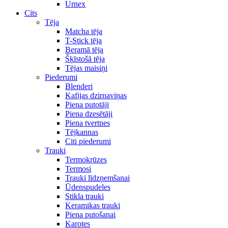
Urnex
Cits
Tēja
Matcha tēja
T-Stick tēja
Beramā tēja
Šķīstošā tēja
Tējas maisiņi
Piederumi
Blenderi
Kafijas dzirnaviņas
Piena putotāji
Piena dzesētāji
Piena tvertnes
Tējkannas
Citi piederumi
Trauki
Termokrūzes
Termosi
Trauki līdzņemšanai
Ūdenspudeles
Stikla trauki
Keramikas trauki
Piena putošanai
Karotes