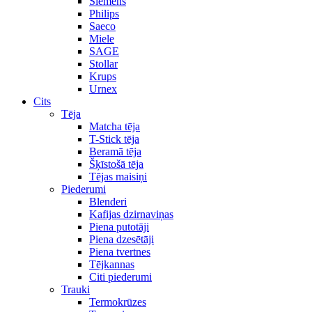
Siemens
Philips
Saeco
Miele
SAGE
Stollar
Krups
Urnex
Cits
Tēja
Matcha tēja
T-Stick tēja
Beramā tēja
Šķīstošā tēja
Tējas maisiņi
Piederumi
Blenderi
Kafijas dzirnaviņas
Piena putotāji
Piena dzesētāji
Piena tvertnes
Tējkannas
Citi piederumi
Trauki
Termokrūzes