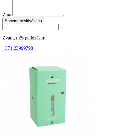
Ziņa
Saņemt piedāvājumu
Zvani, mēs palīdzēsim!
+371 23999798