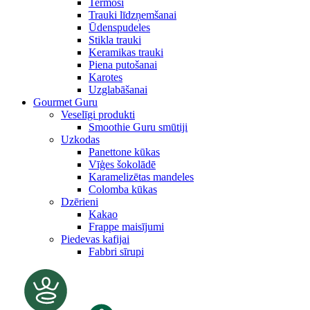
Termosi
Trauki līdzņemšanai
Ūdenspudeles
Stikla trauki
Keramikas trauki
Piena putošanai
Karotes
Uzglabāšanai
Gourmet Guru
Veselīgi produkti
Smoothie Guru smūtiji
Uzkodas
Panettone kūkas
Vīģes šokolādē
Karamelizētas mandeles
Colomba kūkas
Dzērieni
Kakao
Frappe maisījumi
Piedevas kafijai
Fabbri sīrupi