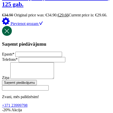
125 gab.
€
34.90
Original price was: €34.90.
€
29.66
Current price is: €29.66.
Pievienot grozam
Saņemt piedāvājumu
Epasts
*
Telefons
*
Ziņa
Saņemt piedāvājumu
Zvani, mēs palīdzēsim!
+371 23999798
-20%
Akcija