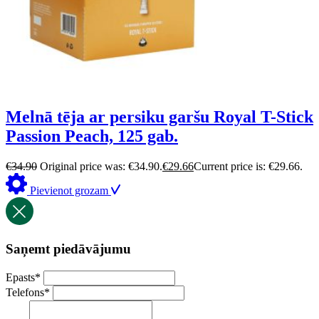
Melnā tēja ar persiku garšu Royal T-Stick
Passion Peach, 125 gab.
€
34.90
Original price was: €34.90.
€
29.66
Current price is: €29.66.
Pievienot grozam
Saņemt piedāvājumu
Epasts
*
Telefons
*