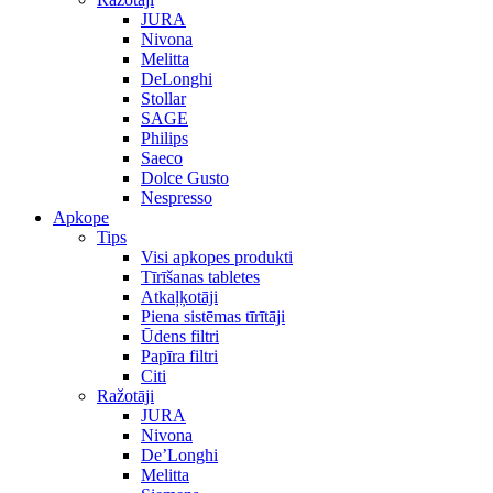
JURA
Nivona
Melitta
DeLonghi
Stollar
SAGE
Philips
Saeco
Dolce Gusto
Nespresso
Apkope
Tips
Visi apkopes produkti
Tīrīšanas tabletes
Atkaļķotāji
Piena sistēmas tīrītāji
Ūdens filtri
Papīra filtri
Citi
Ražotāji
JURA
Nivona
De’Longhi
Melitta