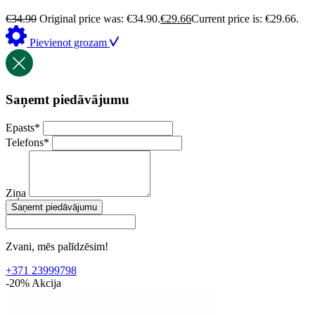
€
34.90
Original price was: €34.90.
€
29.66
Current price is: €29.66.
Pievienot grozam
Saņemt piedāvājumu
Epasts
*
Telefons
*
Ziņa
Saņemt piedāvājumu
Zvani, mēs palīdzēsim!
+371 23999798
-20%
Akcija