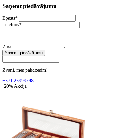
Saņemt piedāvājumu
Epasts
*
Telefons
*
Ziņa
Saņemt piedāvājumu
Zvani, mēs palīdzēsim!
+371 23999798
-20%
Akcija