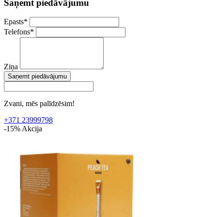
Saņemt piedāvājumu
Epasts
*
Telefons
*
Ziņa
Saņemt piedāvājumu
Zvani, mēs palīdzēsim!
+371 23999798
-15%
Akcija