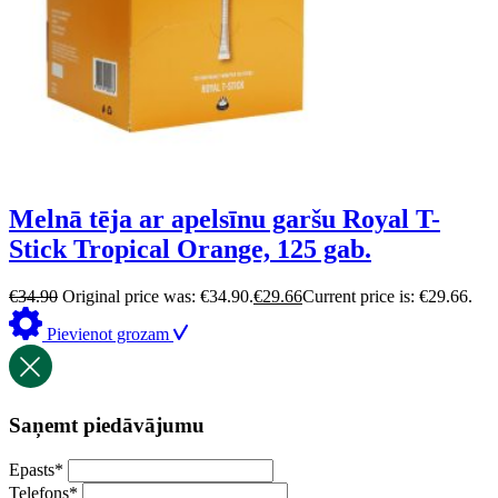
Melnā tēja ar apelsīnu garšu Royal T-
Stick Tropical Orange, 125 gab.
€
34.90
Original price was: €34.90.
€
29.66
Current price is: €29.66.
Pievienot grozam
Saņemt piedāvājumu
Epasts
*
Telefons
*