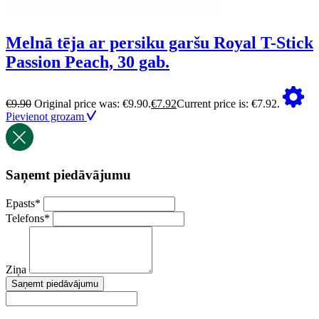
Melnā tēja ar persiku garšu Royal T-Stick
Passion Peach, 30 gab.
€
9.90
Original price was: €9.90.
€
7.92
Current price is: €7.92.
Pievienot grozam
Saņemt piedāvājumu
Epasts
*
Telefons
*
Ziņa
Saņemt piedāvājumu