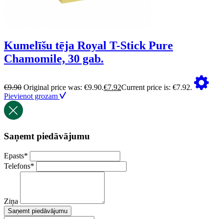
Kumelīšu tēja Royal T-Stick Pure
Chamomile, 30 gab.
€
9.90
Original price was: €9.90.
€
7.92
Current price is: €7.92.
Pievienot grozam
Saņemt piedāvājumu
Epasts
*
Telefons
*
Ziņa
Saņemt piedāvājumu