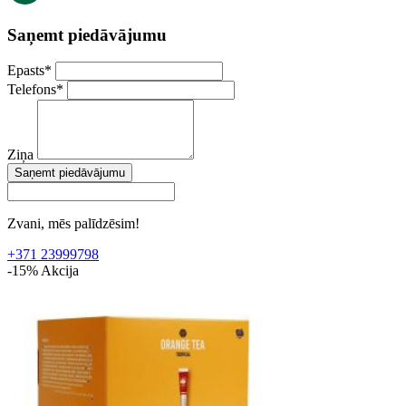
Saņemt piedāvājumu
Epasts
*
Telefons
*
Ziņa
Saņemt piedāvājumu
Zvani, mēs palīdzēsim!
+371 23999798
-15%
Akcija