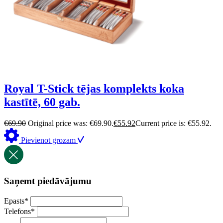
Royal T-Stick tējas komplekts koka
kastītē, 60 gab.
€
69.90
Original price was: €69.90.
€
55.92
Current price is: €55.92.
Pievienot grozam
Saņemt piedāvājumu
Epasts
*
Telefons
*