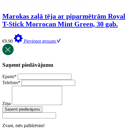
Marokas zaļā tēja ar piparmētrām Royal
T-Stick Morrocan Mint Green, 30 gab.
€
9.90
Pievienot grozam
Saņemt piedāvājumu
Epasts
*
Telefons
*
Ziņa
Saņemt piedāvājumu
Zvani, mēs palīdzēsim!