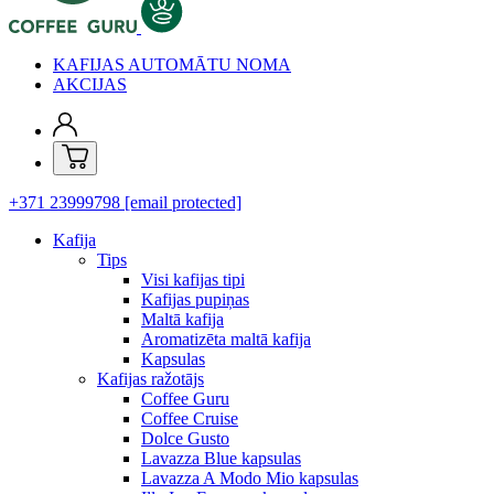
KAFIJAS AUTOMĀTU NOMA
AKCIJAS
+371 23999798
[email protected]
Kafija
Tips
Visi kafijas tipi
Kafijas pupiņas
Maltā kafija
Aromatizēta maltā kafija
Kapsulas
Kafijas ražotājs
Coffee Guru
Coffee Cruise
Dolce Gusto
Lavazza Blue kapsulas
Lavazza A Modo Mio kapsulas