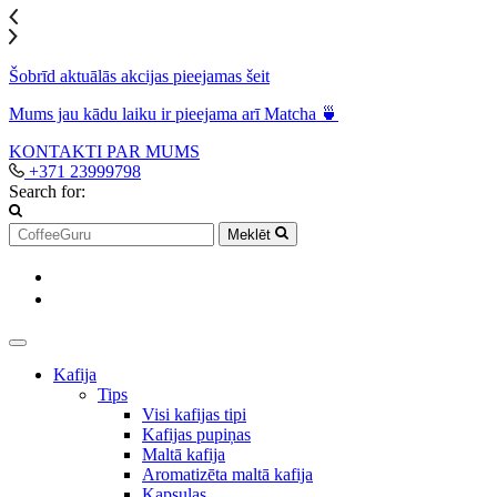
Šobrīd aktuālās akcijas pieejamas šeit
Mums jau kādu laiku ir pieejama arī Matcha 🍵
KONTAKTI
PAR MUMS
+371 23999798
Search for:
Meklēt
Kafija
Tips
Visi kafijas tipi
Kafijas pupiņas
Maltā kafija
Aromatizēta maltā kafija
Kapsulas