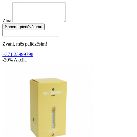
Ziņa
Saņemt piedāvājumu
Zvani, mēs palīdzēsim!
+371 23999798
-20%
Akcija