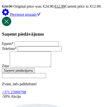
€
24.90
Original price was: €24.90.
€
12.99
Current price is: €12.99.
Pievienot grozam
Saņemt piedāvājumu
Epasts
*
Telefons
*
Ziņa
Saņemt piedāvājumu
Zvani, mēs palīdzēsim!
+371 23999798
-50%
Akcija