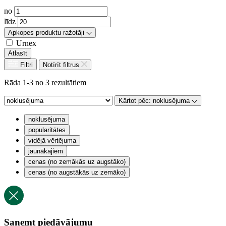
no
līdz
Apkopes produktu ražotāji
Urnex
Atlasīt
Filtri
Notīrīt filtrus
Rāda 1-3 no 3 rezultātiem
Kārtot pēc:
noklusējuma
noklusējuma
popularitātes
vidējā vērtējuma
jaunākajiem
cenas (no zemākās uz augstāko)
cenas (no augstākās uz zemāko)
Saņemt piedāvājumu