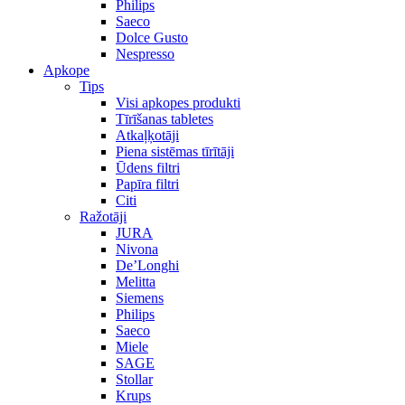
Philips
Saeco
Dolce Gusto
Nespresso
Apkope
Tips
Visi apkopes produkti
Tīrīšanas tabletes
Atkaļķotāji
Piena sistēmas tīrītāji
Ūdens filtri
Papīra filtri
Citi
Ražotāji
JURA
Nivona
De’Longhi
Melitta
Siemens
Philips
Saeco
Miele
SAGE
Stollar
Krups