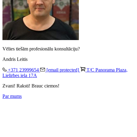
Vēlies tiešām profesionālu konsultāciju?
Andris Leitis
+371 23999654
[email protected]
T/C Panorama Plaza,
Lielirbes iela 17A
Zvani! Raksti! Brauc ciemos!
Par mums