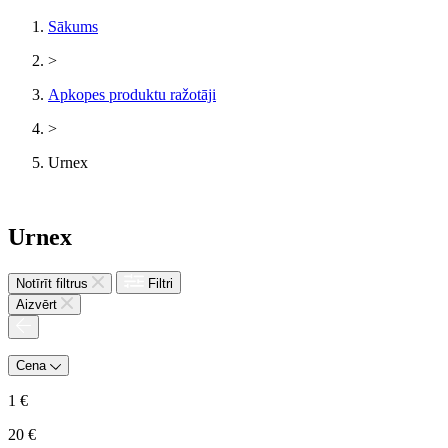
Sākums
>
Apkopes produktu ražotāji
>
Urnex
Urnex
Notīrīt filtrus
Filtri
Aizvērt
Cena
1
€
20
€