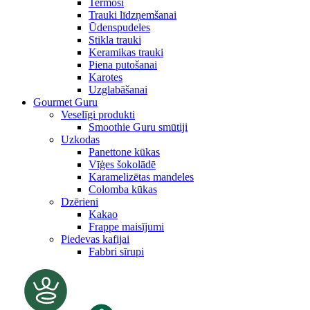
Termosi
Trauki līdzņemšanai
Ūdenspudeles
Stikla trauki
Keramikas trauki
Piena putošanai
Karotes
Uzglabāšanai
Gourmet Guru
Veselīgi produkti
Smoothie Guru smūtiji
Uzkodas
Panettone kūkas
Vīģes šokolādē
Karamelizētas mandeles
Colomba kūkas
Dzērieni
Kakao
Frappe maisījumi
Piedevas kafijai
Fabbri sīrupi