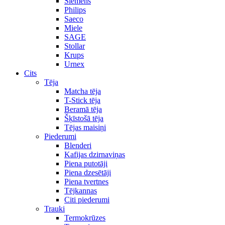
Siemens
Philips
Saeco
Miele
SAGE
Stollar
Krups
Urnex
Cits
Tēja
Matcha tēja
T-Stick tēja
Beramā tēja
Šķīstošā tēja
Tējas maisiņi
Piederumi
Blenderi
Kafijas dzirnaviņas
Piena putotāji
Piena dzesētāji
Piena tvertnes
Tējkannas
Citi piederumi
Trauki
Termokrūzes