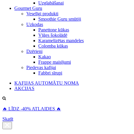
Uzglabāšanai
Gourmet Guru
Veselīgi produkti
Smoothie Guru smūtiji
Uzkodas
Panettone kūkas
Vīģes šokolādē
Karamelizētas mandeles
Colomba kūkas
Dzērieni
Kakao
Frappe maisījumi
Piedevas kafijai
Fabbri sīrupi
KAFIJAS AUTOMĀTU NOMA
AKCIJAS
🔥 LĪDZ -40% ATLAIDES 🔥
Skatīt