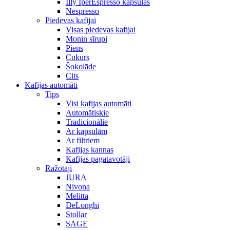
Illy IperEspresso kapsulas
Nespresso
Piedevas kafijai
Visas piedevas kafijai
Monin sīrupi
Piens
Cukurs
Šokolāde
Cits
Kafijas automāti
Tips
Visi kafijas automāti
Automātiskie
Tradicionālie
Ar kapsulām
Ar filtriem
Kafijas kannas
Kafijas pagatavotāji
Ražotāji
JURA
Nivona
Melitta
DeLonghi
Stollar
SAGE