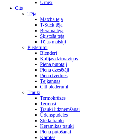
Urnex
Cits
Tēja
Matcha tēja
T-Stick tēja
Beramā tēja
Šķīstošā tēja
Tējas maisiņi
Piederumi
Blenderi
Kafijas dzirnaviņas
Piena putotāji
Piena dzesētāji
Piena tvertnes
Tējkannas
Citi piederumi
Trauki
Termokrūzes
Termosi
Trauki līdzņemšanai
Ūdenspudeles
Stikla trauki
Keramikas trauki
Piena putošanai
Karotes