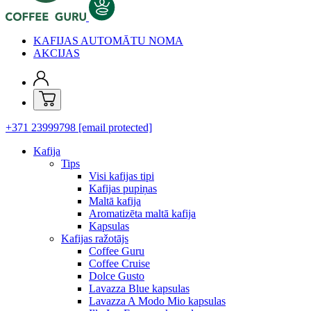
KAFIJAS AUTOMĀTU NOMA
AKCIJAS
+371 23999798
[email protected]
Kafija
Tips
Visi kafijas tipi
Kafijas pupiņas
Maltā kafija
Aromatizēta maltā kafija
Kapsulas
Kafijas ražotājs
Coffee Guru
Coffee Cruise
Dolce Gusto
Lavazza Blue kapsulas
Lavazza A Modo Mio kapsulas