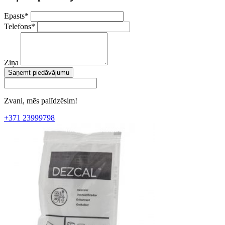
Epasts
*
Telefons
*
Ziņa
Saņemt piedāvājumu
Zvani, mēs palīdzēsim!
+371 23999798