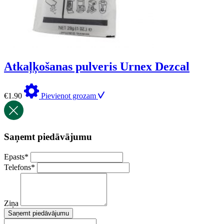
Atkaļķošanas pulveris Urnex Dezcal
€
1.90
Pievienot grozam
Saņemt piedāvājumu
Epasts
*
Telefons
*
Ziņa
Saņemt piedāvājumu