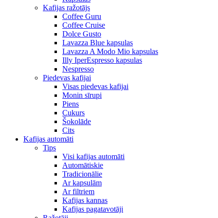
Kafijas ražotājs
Coffee Guru
Coffee Cruise
Dolce Gusto
Lavazza Blue kapsulas
Lavazza A Modo Mio kapsulas
Illy IperEspresso kapsulas
Nespresso
Piedevas kafijai
Visas piedevas kafijai
Monin sīrupi
Piens
Cukurs
Šokolāde
Cits
Kafijas automāti
Tips
Visi kafijas automāti
Automātiskie
Tradicionālie
Ar kapsulām
Ar filtriem
Kafijas kannas
Kafijas pagatavotāji
Ražotāji