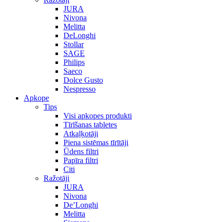
JURA
Nivona
Melitta
DeLonghi
Stollar
SAGE
Philips
Saeco
Dolce Gusto
Nespresso
Apkope
Tips
Visi apkopes produkti
Tīrīšanas tabletes
Atkaļķotāji
Piena sistēmas tīrītāji
Ūdens filtri
Papīra filtri
Citi
Ražotāji
JURA
Nivona
De’Longhi
Melitta