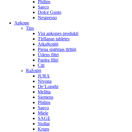
Philips
Saeco
Dolce Gusto
Nespresso
Apkope
Tips
Visi apkopes produkti
Tīrīšanas tabletes
Atkaļķotāji
Piena sistēmas tīrītāji
Ūdens filtri
Papīra filtri
Citi
Ražotāji
JURA
Nivona
De’Longhi
Melitta
Siemens
Philips
Saeco
Miele
SAGE
Stollar
Krups