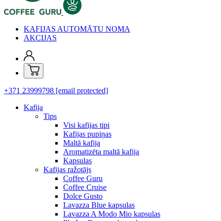
KAFIJAS AUTOMĀTU NOMA
AKCIJAS
+371 23999798
[email protected]
Kafija
Tips
Visi kafijas tipi
Kafijas pupiņas
Maltā kafija
Aromatizēta maltā kafija
Kapsulas
Kafijas ražotājs
Coffee Guru
Coffee Cruise
Dolce Gusto
Lavazza Blue kapsulas
Lavazza A Modo Mio kapsulas