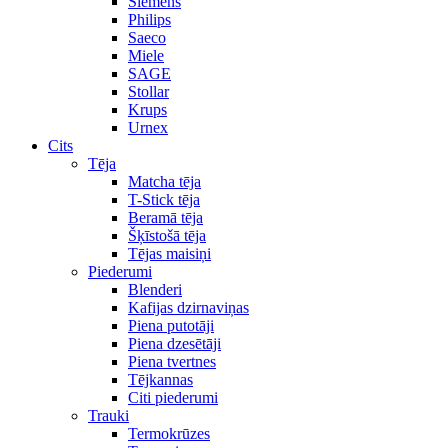
Siemens
Philips
Saeco
Miele
SAGE
Stollar
Krups
Urnex
Cits
Tēja
Matcha tēja
T-Stick tēja
Beramā tēja
Šķīstošā tēja
Tējas maisiņi
Piederumi
Blenderi
Kafijas dzirnaviņas
Piena putotāji
Piena dzesētāji
Piena tvertnes
Tējkannas
Citi piederumi
Trauki
Termokrūzes