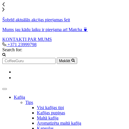
Šobrīd aktuālās akcijas pieejamas šeit
Mums jau kādu laiku ir pieejama arī Matcha 🍵
KONTAKTI
PAR MUMS
+371 23999798
Search for:
Meklēt
Kafija
Tips
Visi kafijas tipi
Kafijas pupiņas
Maltā kafija
Aromatizēta maltā kafija
Kapsulas