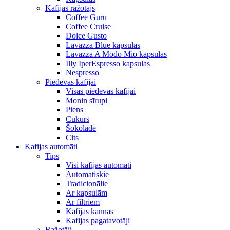
Kafijas ražotājs
Coffee Guru
Coffee Cruise
Dolce Gusto
Lavazza Blue kapsulas
Lavazza A Modo Mio kapsulas
Illy IperEspresso kapsulas
Nespresso
Piedevas kafijai
Visas piedevas kafijai
Monin sīrupi
Piens
Cukurs
Šokolāde
Cits
Kafijas automāti
Tips
Visi kafijas automāti
Automātiskie
Tradicionālie
Ar kapsulām
Ar filtriem
Kafijas kannas
Kafijas pagatavotāji
Ražotāji