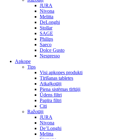
JURA
Nivona
Melitta
DeLonghi
Stollar
SAGE
Philips
Saeco
Dolce Gusto
Nespresso
Apkope
Tips
Visi apkopes produkti
Tīrīšanas tabletes
Atkaļķotāji
Piena sistēmas tīrītāji
Ūdens filtri
Papīra filtri
Citi
Ražotāji
JURA
Nivona
De’Longhi
Melitta