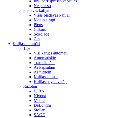
Illy IperEspresso kapsulas
Nespresso
Piedevas kafijai
Visas piedevas kafijai
Monin sīrupi
Piens
Cukurs
Šokolāde
Cits
Kafijas automāti
Tips
Visi kafijas automāti
Automātiskie
Tradicionālie
Ar kapsulām
Ar filtriem
Kafijas kannas
Kafijas pagatavotāji
Ražotāji
JURA
Nivona
Melitta
DeLonghi
Stollar
SAGE