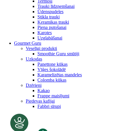
Termosi
Trauki līdzņemšanai
Ūdenspudeles
Stikla trauki
Keramikas trauki
Piena putošanai
Karotes
Uzglabāšanai
Gourmet Guru
Veselīgi produkti
Smoothie Guru smūtiji
Uzkodas
Panettone kūkas
Vīģes šokolādē
Karamelizētas mandeles
Colomba kūkas
Dzērieni
Kakao
Frappe maisījumi
Piedevas kafijai
Fabbri sīrupi