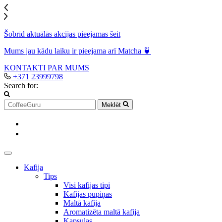
Šobrīd aktuālās akcijas pieejamas šeit
Mums jau kādu laiku ir pieejama arī Matcha 🍵
KONTAKTI
PAR MUMS
+371 23999798
Search for:
Meklēt
Kafija
Tips
Visi kafijas tipi
Kafijas pupiņas
Maltā kafija
Aromatizēta maltā kafija
Kapsulas