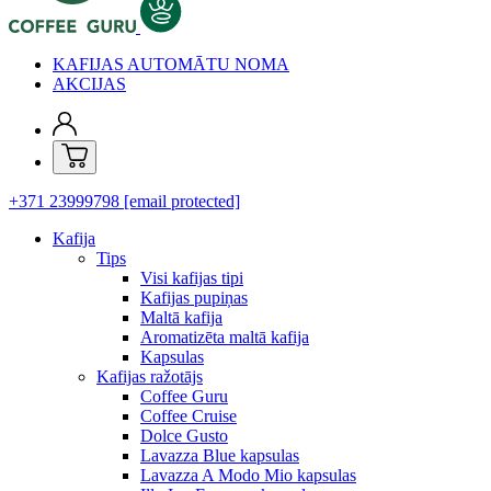
KAFIJAS AUTOMĀTU NOMA
AKCIJAS
+371 23999798
[email protected]
Kafija
Tips
Visi kafijas tipi
Kafijas pupiņas
Maltā kafija
Aromatizēta maltā kafija
Kapsulas
Kafijas ražotājs
Coffee Guru
Coffee Cruise
Dolce Gusto
Lavazza Blue kapsulas
Lavazza A Modo Mio kapsulas