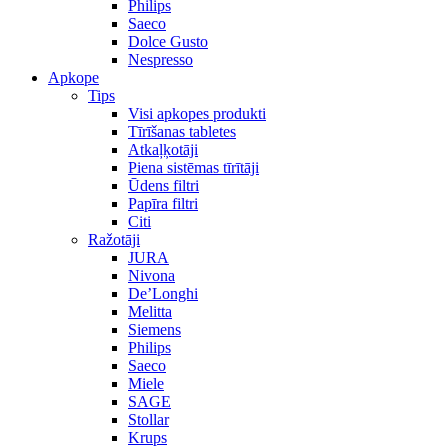
Philips
Saeco
Dolce Gusto
Nespresso
Apkope
Tips
Visi apkopes produkti
Tīrīšanas tabletes
Atkaļķotāji
Piena sistēmas tīrītāji
Ūdens filtri
Papīra filtri
Citi
Ražotāji
JURA
Nivona
De’Longhi
Melitta
Siemens
Philips
Saeco
Miele
SAGE
Stollar
Krups