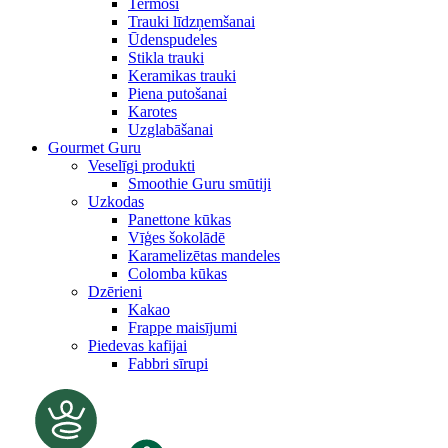
Termosi
Trauki līdzņemšanai
Ūdenspudeles
Stikla trauki
Keramikas trauki
Piena putošanai
Karotes
Uzglabāšanai
Gourmet Guru
Veselīgi produkti
Smoothie Guru smūtiji
Uzkodas
Panettone kūkas
Vīģes šokolādē
Karamelizētas mandeles
Colomba kūkas
Dzērieni
Kakao
Frappe maisījumi
Piedevas kafijai
Fabbri sīrupi