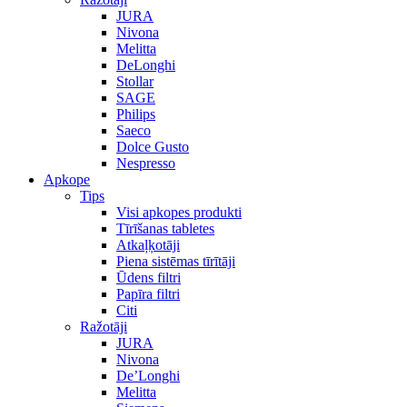
JURA
Nivona
Melitta
DeLonghi
Stollar
SAGE
Philips
Saeco
Dolce Gusto
Nespresso
Apkope
Tips
Visi apkopes produkti
Tīrīšanas tabletes
Atkaļķotāji
Piena sistēmas tīrītāji
Ūdens filtri
Papīra filtri
Citi
Ražotāji
JURA
Nivona
De’Longhi
Melitta