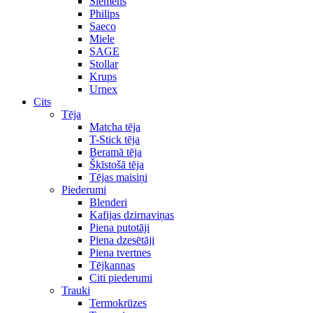
Siemens
Philips
Saeco
Miele
SAGE
Stollar
Krups
Urnex
Cits
Tēja
Matcha tēja
T-Stick tēja
Beramā tēja
Šķīstošā tēja
Tējas maisiņi
Piederumi
Blenderi
Kafijas dzirnaviņas
Piena putotāji
Piena dzesētāji
Piena tvertnes
Tējkannas
Citi piederumi
Trauki
Termokrūzes