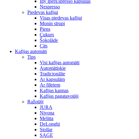
Illy IperEspresso kapsulas
Nespresso
Piedevas kafijai
Visas piedevas kafijai
Monin sīrupi
Piens
Cukurs
Šokolāde
Cits
Kafijas automāti
Tips
Visi kafijas automāti
Automātiskie
Tradicionālie
Ar kapsulām
Ar filtriem
Kafijas kannas
Kafijas pagatavotāji
Ražotāji
JURA
Nivona
Melitta
DeLonghi
Stollar
SAGE