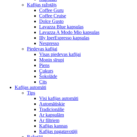
Kafijas ražotājs
Coffee Guru
Coffee Cruise
Dolce Gusto
Lavazza Blue kapsulas
Lavazza A Modo Mio kapsulas
Illy IperEspresso kapsulas
Nespresso
Piedevas kafijai
Visas piedevas kafijai
Monin sīrupi
Piens
Cukurs
Šokolāde
Cits
Kafijas automāti
Tips
Visi kafijas automāti
Automātiskie
Tradicionālie
Ar kapsulām
Ar filtriem
Kafijas kannas
Kafijas pagatavotāji
Ražotāji