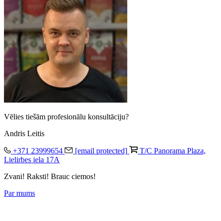
Vēlies tiešām profesionālu konsultāciju?
Andris Leitis
+371 23999654
[email protected]
T/C Panorama Plaza,
Lielirbes iela 17A
Zvani! Raksti! Brauc ciemos!
Par mums