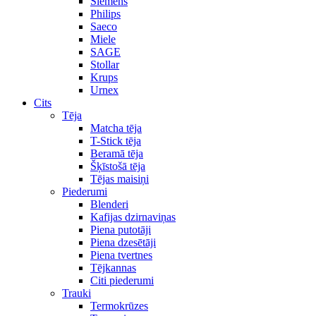
Siemens
Philips
Saeco
Miele
SAGE
Stollar
Krups
Urnex
Cits
Tēja
Matcha tēja
T-Stick tēja
Beramā tēja
Šķīstošā tēja
Tējas maisiņi
Piederumi
Blenderi
Kafijas dzirnaviņas
Piena putotāji
Piena dzesētāji
Piena tvertnes
Tējkannas
Citi piederumi
Trauki
Termokrūzes