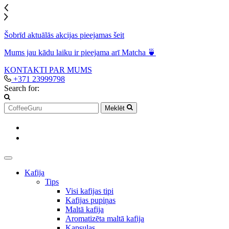
Šobrīd aktuālās akcijas pieejamas šeit
Mums jau kādu laiku ir pieejama arī Matcha 🍵
KONTAKTI
PAR MUMS
+371 23999798
Search for:
Meklēt
Kafija
Tips
Visi kafijas tipi
Kafijas pupiņas
Maltā kafija
Aromatizēta maltā kafija
Kapsulas