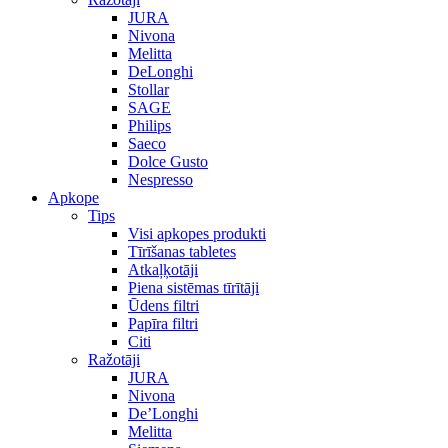
JURA
Nivona
Melitta
DeLonghi
Stollar
SAGE
Philips
Saeco
Dolce Gusto
Nespresso
Apkope
Tips
Visi apkopes produkti
Tīrīšanas tabletes
Atkaļķotāji
Piena sistēmas tīrītāji
Ūdens filtri
Papīra filtri
Citi
Ražotāji
JURA
Nivona
De’Longhi
Melitta