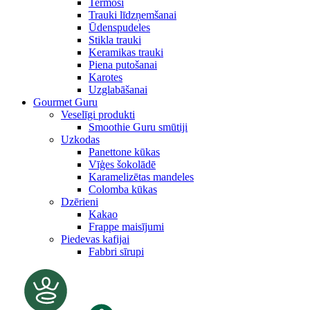
Termosi
Trauki līdzņemšanai
Ūdenspudeles
Stikla trauki
Keramikas trauki
Piena putošanai
Karotes
Uzglabāšanai
Gourmet Guru
Veselīgi produkti
Smoothie Guru smūtiji
Uzkodas
Panettone kūkas
Vīģes šokolādē
Karamelizētas mandeles
Colomba kūkas
Dzērieni
Kakao
Frappe maisījumi
Piedevas kafijai
Fabbri sīrupi