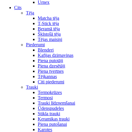
Urnex
Cits
Tēja
Matcha tēja
T-Stick tēja
Beramā tēja
Šķīstošā tēja
Tējas maisiņi
Piederumi
Blenderi
Kafijas dzirnaviņas
Piena putotāji
Piena dzesētāji
Piena tvertnes
Tējkannas
Citi piederumi
Trauki
Termokrūzes
Termosi
Trauki līdzņemšanai
Ūdenspudeles
Stikla trauki
Keramikas trauki
Piena putošanai
Karotes