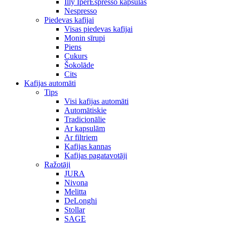
Illy IperEspresso kapsulas
Nespresso
Piedevas kafijai
Visas piedevas kafijai
Monin sīrupi
Piens
Cukurs
Šokolāde
Cits
Kafijas automāti
Tips
Visi kafijas automāti
Automātiskie
Tradicionālie
Ar kapsulām
Ar filtriem
Kafijas kannas
Kafijas pagatavotāji
Ražotāji
JURA
Nivona
Melitta
DeLonghi
Stollar
SAGE