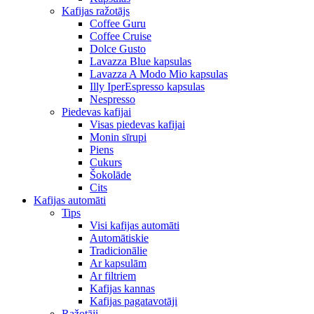
Kafijas ražotājs
Coffee Guru
Coffee Cruise
Dolce Gusto
Lavazza Blue kapsulas
Lavazza A Modo Mio kapsulas
Illy IperEspresso kapsulas
Nespresso
Piedevas kafijai
Visas piedevas kafijai
Monin sīrupi
Piens
Cukurs
Šokolāde
Cits
Kafijas automāti
Tips
Visi kafijas automāti
Automātiskie
Tradicionālie
Ar kapsulām
Ar filtriem
Kafijas kannas
Kafijas pagatavotāji
Ražotāji