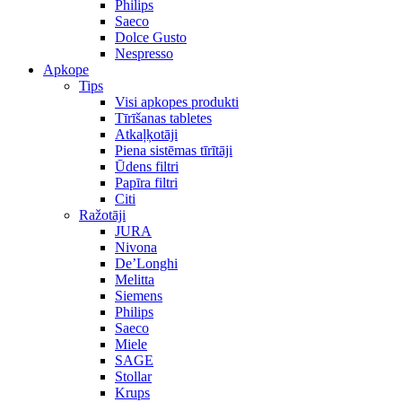
Philips
Saeco
Dolce Gusto
Nespresso
Apkope
Tips
Visi apkopes produkti
Tīrīšanas tabletes
Atkaļķotāji
Piena sistēmas tīrītāji
Ūdens filtri
Papīra filtri
Citi
Ražotāji
JURA
Nivona
De’Longhi
Melitta
Siemens
Philips
Saeco
Miele
SAGE
Stollar
Krups