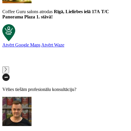
Coffee Guru salons atrodas
Rīgā, Lielirbes ielā 17A
T/C
Panorama Plaza 1. stāvā!
Atvērt Google Maps
Atvērt Waze
Klientu atsauksmes
Karstās šokolādes kapsulas Dolce Gusto Snickers 8 gab.
Sintija
Rating: 3/5
Vēlies tiešām profesionālu konsultāciju?
Nekas īpašs
Garšo kā salds kakao, nelīdzinās snickers garšai
Wed Aug 06 2025 11:34:20 GMT+0000 (Coordinated Universal Tim
Karstās šokolādes kapsulas Dolce Gusto Snickers 8 gab.
Kristiana Blumberga
Rating: 5/5