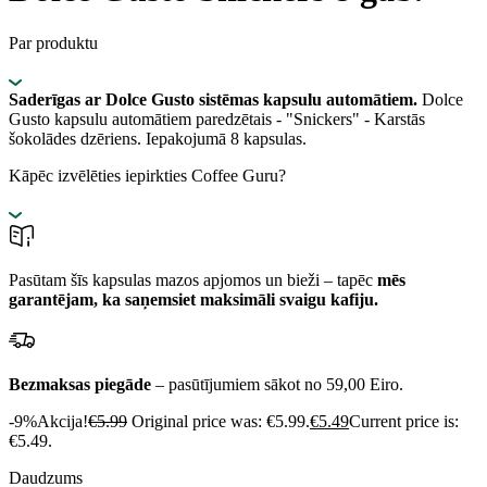
Par produktu
Saderīgas ar Dolce Gusto sistēmas kapsulu automātiem.
Dolce
Gusto kapsulu automātiem paredzētais - "Snickers" - Karstās
šokolādes dzēriens. Iepakojumā 8 kapsulas.
Kāpēc izvēlēties iepirkties Coffee Guru?
Pasūtam šīs kapsulas mazos apjomos un bieži – tapēc
mēs
garantējam, ka saņemsiet maksimāli svaigu kafiju.
Bezmaksas piegāde
– pasūtījumiem sākot no 59,00 Eiro.
-9%
Akcija!
€
5.99
Original price was: €5.99.
€
5.49
Current price is:
€5.49.
Daudzums