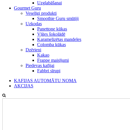
Uzglabāšanai
Gourmet Guru
Veselīgi produkti
Smoothie Guru smūtiji
Uzkodas
Panettone kūkas
Vīģes šokolādē
Karamelizētas mandeles
Colomba kūkas
Dzērieni
Kakao
Frappe maisījumi
Piedevas kafijai
Fabbri sīrupi
KAFIJAS AUTOMĀTU NOMA
AKCIJAS