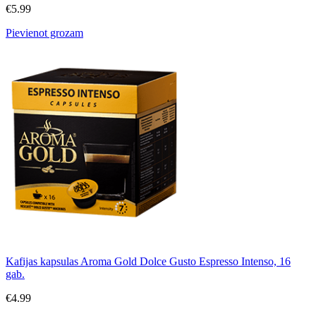
€
5.99
Pievienot grozam
Kafijas kapsulas Aroma Gold Dolce Gusto Espresso Intenso, 16
gab.
€
4.99