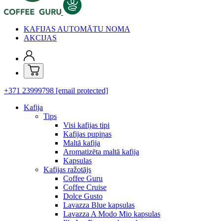
KAFIJAS AUTOMĀTU NOMA
AKCIJAS
+371 23999798
[email protected]
Kafija
Tips
Visi kafijas tipi
Kafijas pupiņas
Maltā kafija
Aromatizēta maltā kafija
Kapsulas
Kafijas ražotājs
Coffee Guru
Coffee Cruise
Dolce Gusto
Lavazza Blue kapsulas
Lavazza A Modo Mio kapsulas