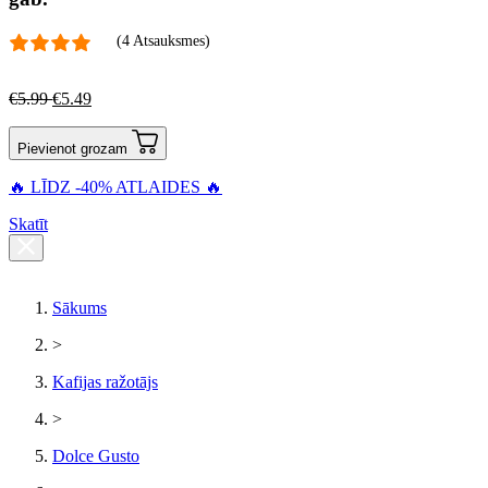
(4 Atsauksmes)
€
5.99
€
5.49
Pievienot grozam
🔥 LĪDZ -40% ATLAIDES 🔥
Skatīt
Sākums
>
Kafijas ražotājs
>
Dolce Gusto