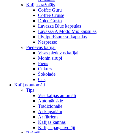
Kafijas ražotājs
Coffee Guru
Coffee Cruise
Dolce Gusto
Lavazza Blue kapsulas
Lavazza A Modo Mio kapsulas
Illy IperEspresso kapsulas
Nespresso
Piedevas kafijai
Visas piedevas kafijai
Monin sīrupi
Piens
Cukurs
Šokolāde
Cits
Kafijas automāti
Tips
Visi kafijas automāti
Automātiskie
Tradicionālie
Ar kapsulām
Ar filtriem
Kafijas kannas
Kafijas pagatavotāji
Ražotāji