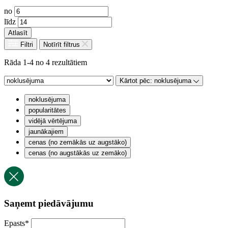
no
līdz
Atlasīt
Filtri
Notīrīt filtrus
Rāda 1-4 no 4 rezultātiem
Kārtot pēc:
noklusējuma
noklusējuma
popularitātes
vidējā vērtējuma
jaunākajiem
cenas (no zemākās uz augstāko)
cenas (no augstākās uz zemāko)
Saņemt piedāvājumu
Epasts
*