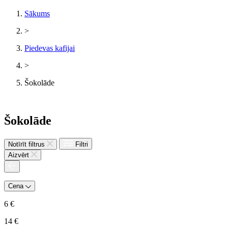
Sākums
>
Piedevas kafijai
>
Šokolāde
Šokolāde
Notīrīt filtrus
Filtri
Aizvērt
Cena
6
€
14
€