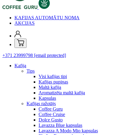
KAFIJAS AUTOMĀTU NOMA
AKCIJAS
+371 23999798
[email protected]
Kafija
Tips
Visi kafijas tipi
Kafijas pupiņas
Maltā kafija
Aromatizēta maltā kafija
Kapsulas
Kafijas ražotājs
Coffee Guru
Coffee Cruise
Dolce Gusto
Lavazza Blue kapsulas
Lavazza A Modo Mio kapsulas