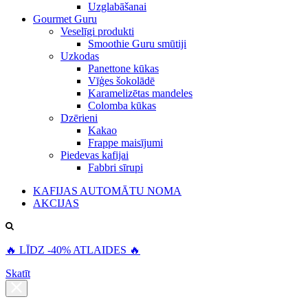
Uzglabāšanai
Gourmet Guru
Veselīgi produkti
Smoothie Guru smūtiji
Uzkodas
Panettone kūkas
Vīģes šokolādē
Karamelizētas mandeles
Colomba kūkas
Dzērieni
Kakao
Frappe maisījumi
Piedevas kafijai
Fabbri sīrupi
KAFIJAS AUTOMĀTU NOMA
AKCIJAS
🔥 LĪDZ -40% ATLAIDES 🔥
Skatīt