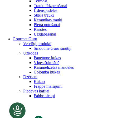
Termosi
Trauki līdzņemšanai
Ūdenspudeles
Stikla trauki
Keramikas trauki
Piena putošanai
Karotes
Uzglabāšanai
Gourmet Guru
Veselīgi produkti
Smoothie Guru smūtiji
Uzkodas
Panettone kūkas
Vīģes šokolādē
Karamelizētas mandeles
Colomba kūkas
Dzērieni
Kakao
Frappe maisījumi
Piedevas kafijai
Fabbri sīrupi