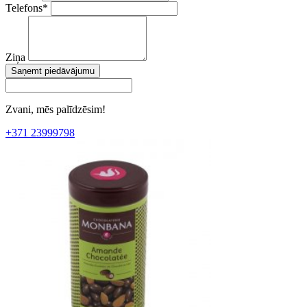
Telefons
*
Ziņa
Saņemt piedāvājumu
Zvani, mēs palīdzēsim!
+371 23999798