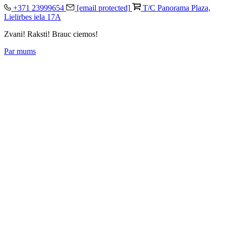
+371 23999654
[email protected]
T/C Panorama Plaza,
Lielirbes iela 17A
Zvani! Raksti! Brauc ciemos!
Par mums