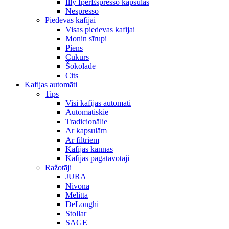
Illy IperEspresso kapsulas
Nespresso
Piedevas kafijai
Visas piedevas kafijai
Monin sīrupi
Piens
Cukurs
Šokolāde
Cits
Kafijas automāti
Tips
Visi kafijas automāti
Automātiskie
Tradicionālie
Ar kapsulām
Ar filtriem
Kafijas kannas
Kafijas pagatavotāji
Ražotāji
JURA
Nivona
Melitta
DeLonghi
Stollar
SAGE