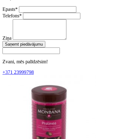
Epasts
*
Telefons
*
Ziņa
Saņemt piedāvājumu
Zvani, mēs palīdzēsim!
+371 23999798