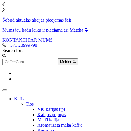
Šobrīd aktuālās akcijas pieejamas šeit
Mums jau kādu laiku ir pieejama arī Matcha 🍵
KONTAKTI
PAR MUMS
+371 23999798
Search for:
Meklēt
Kafija
Tips
Visi kafijas tipi
Kafijas pupiņas
Maltā kafija
Aromatizēta maltā kafija
Kapsulas