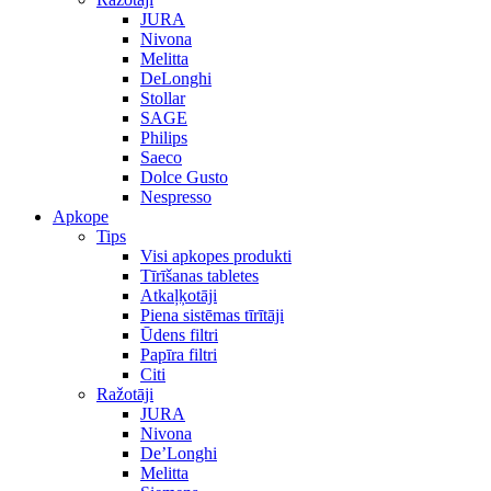
JURA
Nivona
Melitta
DeLonghi
Stollar
SAGE
Philips
Saeco
Dolce Gusto
Nespresso
Apkope
Tips
Visi apkopes produkti
Tīrīšanas tabletes
Atkaļķotāji
Piena sistēmas tīrītāji
Ūdens filtri
Papīra filtri
Citi
Ražotāji
JURA
Nivona
De’Longhi
Melitta