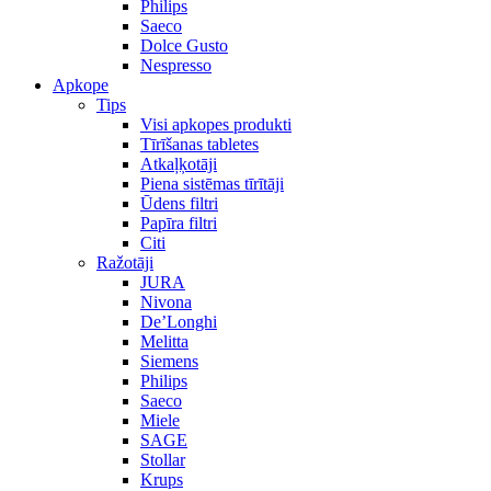
Philips
Saeco
Dolce Gusto
Nespresso
Apkope
Tips
Visi apkopes produkti
Tīrīšanas tabletes
Atkaļķotāji
Piena sistēmas tīrītāji
Ūdens filtri
Papīra filtri
Citi
Ražotāji
JURA
Nivona
De’Longhi
Melitta
Siemens
Philips
Saeco
Miele
SAGE
Stollar
Krups