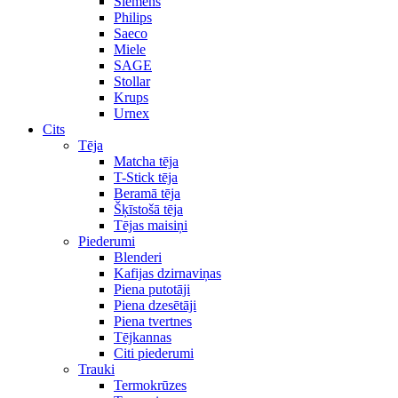
Siemens
Philips
Saeco
Miele
SAGE
Stollar
Krups
Urnex
Cits
Tēja
Matcha tēja
T-Stick tēja
Beramā tēja
Šķīstošā tēja
Tējas maisiņi
Piederumi
Blenderi
Kafijas dzirnaviņas
Piena putotāji
Piena dzesētāji
Piena tvertnes
Tējkannas
Citi piederumi
Trauki
Termokrūzes