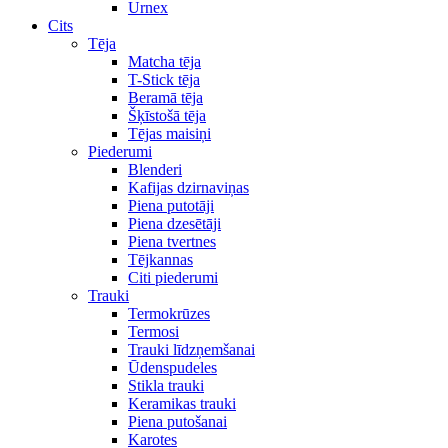
Urnex
Cits
Tēja
Matcha tēja
T-Stick tēja
Beramā tēja
Šķīstošā tēja
Tējas maisiņi
Piederumi
Blenderi
Kafijas dzirnaviņas
Piena putotāji
Piena dzesētāji
Piena tvertnes
Tējkannas
Citi piederumi
Trauki
Termokrūzes
Termosi
Trauki līdzņemšanai
Ūdenspudeles
Stikla trauki
Keramikas trauki
Piena putošanai
Karotes