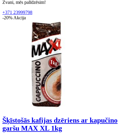
Zvani, mēs palīdzēsim!
+371 23999798
-20%
Akcija
Šķīstošās kafijas dzēriens ar kapučino
garšu MAX XL 1kg