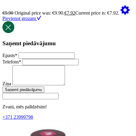
€
9.90
Original price was: €9.90.
€
7.92
Current price is: €7.92.
Pievienot grozam
Saņemt piedāvājumu
Epasts
*
Telefons
*
Ziņa
Saņemt piedāvājumu
Zvani, mēs palīdzēsim!
+371 23999798