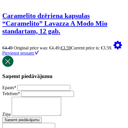
Caramelito dzēriena kapsulas
“Caramelito” Lavazza A Modo Mio
standartam, 12 gab.
€
4.49
Original price was: €4.49.
€
3.59
Current price is: €3.59.
Pievienot grozam
Saņemt piedāvājumu
Epasts
*
Telefons
*
Ziņa
Saņemt piedāvājumu