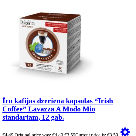
Īru kafijas dzēriena kapsulas “Irish
Coffee” Lavazza A Modo Mio
standartam, 12 gab.
€
4.49
Original price was: €4.49.
€
3.59
Current price is: €3.59.