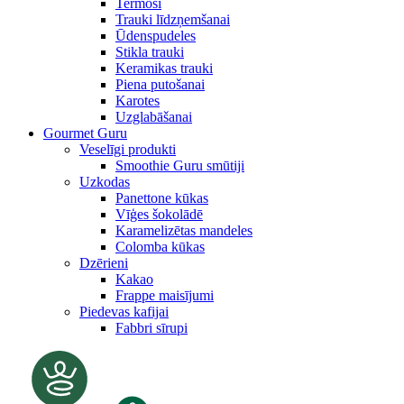
Termosi
Trauki līdzņemšanai
Ūdenspudeles
Stikla trauki
Keramikas trauki
Piena putošanai
Karotes
Uzglabāšanai
Gourmet Guru
Veselīgi produkti
Smoothie Guru smūtiji
Uzkodas
Panettone kūkas
Vīģes šokolādē
Karamelizētas mandeles
Colomba kūkas
Dzērieni
Kakao
Frappe maisījumi
Piedevas kafijai
Fabbri sīrupi