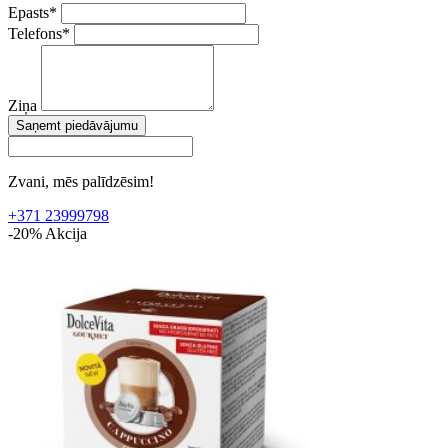
Epasts
*
Telefons
*
Ziņa
Saņemt piedāvājumu
Zvani, mēs palīdzēsim!
+371 23999798
-20%
Akcija