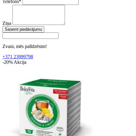
Telefons
*
Ziņa
Saņemt piedāvājumu
Zvani, mēs palīdzēsim!
+371 23999798
-20%
Akcija