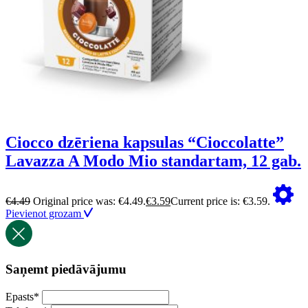
Ciocco dzēriena kapsulas “Cioccolatte”
Lavazza A Modo Mio standartam, 12 gab.
€
4.49
Original price was: €4.49.
€
3.59
Current price is: €3.59.
Pievienot grozam
Saņemt piedāvājumu
Epasts
*