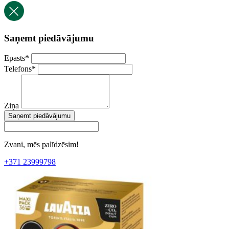
Saņemt piedāvājumu
Epasts
*
Telefons
*
Ziņa
Saņemt piedāvājumu
Zvani, mēs palīdzēsim!
+371 23999798