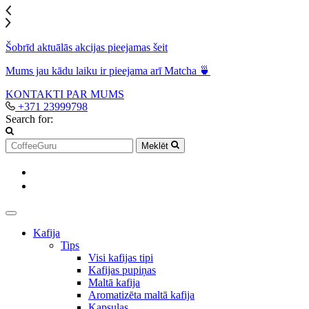
Šobrīd aktuālās akcijas pieejamas šeit
Mums jau kādu laiku ir pieejama arī Matcha 🍵
KONTAKTI
PAR MUMS
+371 23999798
Search for:
Meklēt
Kafija
Tips
Visi kafijas tipi
Kafijas pupiņas
Maltā kafija
Aromatizēta maltā kafija
Kapsulas