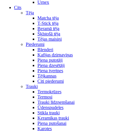
Urnex
Cits
Tēja
Matcha tēja
T-Stick tēja
Beramā tēja
Šķīstošā tēja
Tējas maisiņi
Piederumi
Blenderi
Kafijas dzirnaviņas
Piena putotāji
Piena dzesētāji
Piena tvertnes
Tējkannas
Citi piederumi
Trauki
Termokrūzes
Termosi
Trauki līdzņemšanai
Ūdenspudeles
Stikla trauki
Keramikas trauki
Piena putošanai
Karotes