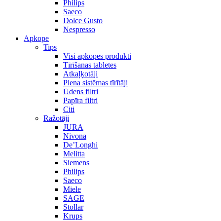
Philips
Saeco
Dolce Gusto
Nespresso
Apkope
Tips
Visi apkopes produkti
Tīrīšanas tabletes
Atkaļķotāji
Piena sistēmas tīrītāji
Ūdens filtri
Papīra filtri
Citi
Ražotāji
JURA
Nivona
De’Longhi
Melitta
Siemens
Philips
Saeco
Miele
SAGE
Stollar
Krups