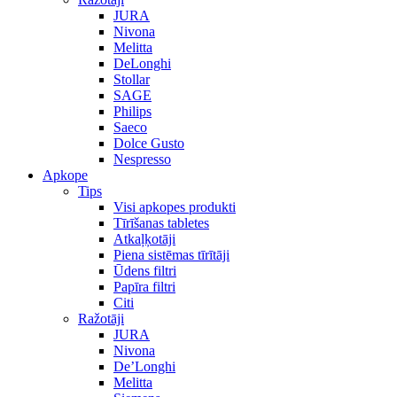
JURA
Nivona
Melitta
DeLonghi
Stollar
SAGE
Philips
Saeco
Dolce Gusto
Nespresso
Apkope
Tips
Visi apkopes produkti
Tīrīšanas tabletes
Atkaļķotāji
Piena sistēmas tīrītāji
Ūdens filtri
Papīra filtri
Citi
Ražotāji
JURA
Nivona
De’Longhi
Melitta