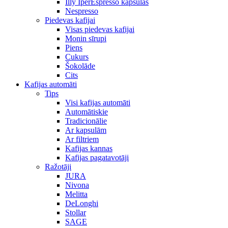
Illy IperEspresso kapsulas
Nespresso
Piedevas kafijai
Visas piedevas kafijai
Monin sīrupi
Piens
Cukurs
Šokolāde
Cits
Kafijas automāti
Tips
Visi kafijas automāti
Automātiskie
Tradicionālie
Ar kapsulām
Ar filtriem
Kafijas kannas
Kafijas pagatavotāji
Ražotāji
JURA
Nivona
Melitta
DeLonghi
Stollar
SAGE