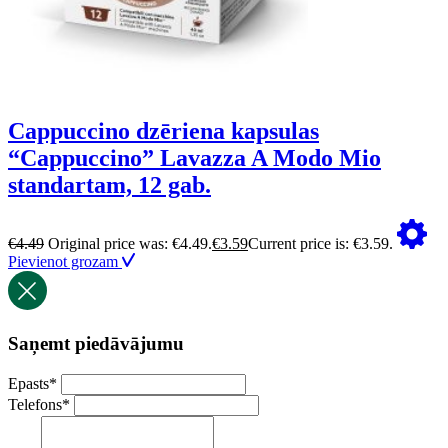
Cappuccino dzēriena kapsulas
“Cappuccino” Lavazza A Modo Mio
standartam, 12 gab.
€
4.49
Original price was: €4.49.
€
3.59
Current price is: €3.59.
Pievienot grozam
Saņemt piedāvājumu
Epasts
*
Telefons
*