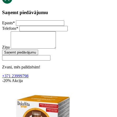
Saņemt piedāvājumu
Epasts
*
Telefons
*
Ziņa
Saņemt piedāvājumu
Zvani, mēs palīdzēsim!
+371 23999798
-20%
Akcija