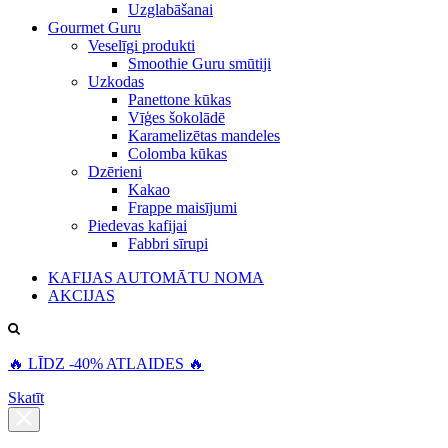
Uzglabāšanai
Gourmet Guru
Veselīgi produkti
Smoothie Guru smūtiji
Uzkodas
Panettone kūkas
Vīģes šokolādē
Karamelizētas mandeles
Colomba kūkas
Dzērieni
Kakao
Frappe maisījumi
Piedevas kafijai
Fabbri sīrupi
KAFIJAS AUTOMĀTU NOMA
AKCIJAS
🔥 LĪDZ -40% ATLAIDES 🔥
Skatīt