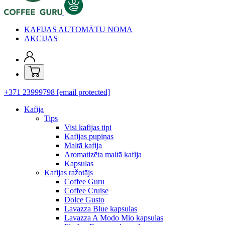
KAFIJAS AUTOMĀTU NOMA
AKCIJAS
+371 23999798
[email protected]
Kafija
Tips
Visi kafijas tipi
Kafijas pupiņas
Maltā kafija
Aromatizēta maltā kafija
Kapsulas
Kafijas ražotājs
Coffee Guru
Coffee Cruise
Dolce Gusto
Lavazza Blue kapsulas
Lavazza A Modo Mio kapsulas