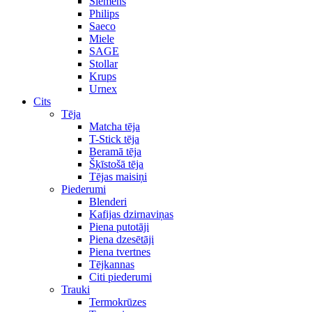
Siemens
Philips
Saeco
Miele
SAGE
Stollar
Krups
Urnex
Cits
Tēja
Matcha tēja
T-Stick tēja
Beramā tēja
Šķīstošā tēja
Tējas maisiņi
Piederumi
Blenderi
Kafijas dzirnaviņas
Piena putotāji
Piena dzesētāji
Piena tvertnes
Tējkannas
Citi piederumi
Trauki
Termokrūzes