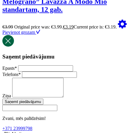
Melograno” Lavazza A Modo Mio
standartam, 12 gab.
€
3.99
Original price was: €3.99.
€
3.19
Current price is: €3.19.
Pievienot grozam
Saņemt piedāvājumu
Epasts
*
Telefons
*
Ziņa
Saņemt piedāvājumu
Zvani, mēs palīdzēsim!
+371 23999798