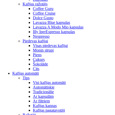
Kafijas ražotājs
Coffee Guru
Coffee Cruise
Dolce Gusto
Lavazza Blue kapsulas
Lavazza A Modo Mio kapsulas
Illy IperEspresso kapsulas
Nespresso
Piedevas kafijai
Visas piedevas kafijai
Monin sīrupi
Piens
Cukurs
Šokolāde
Cits
Kafijas automāti
Tips
Visi kafijas automāti
Automātiskie
Tradicionālie
Ar kapsulām
Ar filtriem
Kafijas kannas
Kafijas pagatavotāji
Ražotāji