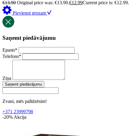
€
13.90
Original price was: €13.90.
€
12.99
Current price is: €12.99.
Pievienot grozam
Saņemt piedāvājumu
Epasts
*
Telefons
*
Ziņa
Saņemt piedāvājumu
Zvani, mēs palīdzēsim!
+371 23999798
-20%
Akcija