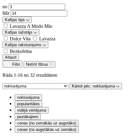
no
līdz
Kafijas tips
Lavazza A Modo Mio
Kafijas ražotājs
Dolce Vita
Lavazza
Kafijas raksturojums
Bezkofeīna
Atlasīt
Filtri
Notīrīt filtrus
Rāda 1-16 no 32 rezultātiem
Kārtot pēc:
noklusējuma
noklusējuma
popularitātes
vidējā vērtējuma
jaunākajiem
cenas (no zemākās uz augstāko)
cenas (no augstākās uz zemāko)