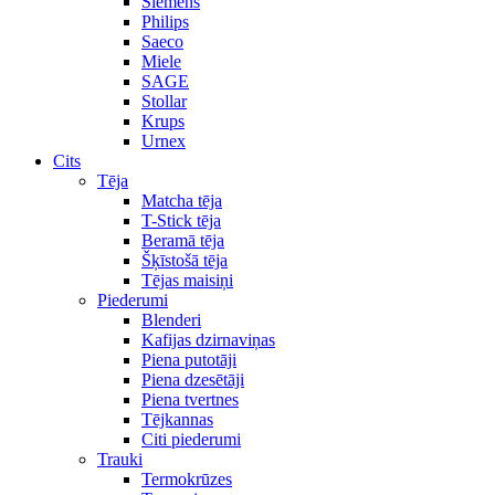
Siemens
Philips
Saeco
Miele
SAGE
Stollar
Krups
Urnex
Cits
Tēja
Matcha tēja
T-Stick tēja
Beramā tēja
Šķīstošā tēja
Tējas maisiņi
Piederumi
Blenderi
Kafijas dzirnaviņas
Piena putotāji
Piena dzesētāji
Piena tvertnes
Tējkannas
Citi piederumi
Trauki
Termokrūzes