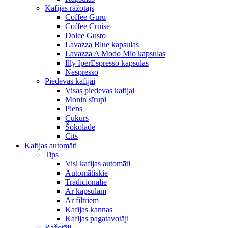
Kafijas ražotājs
Coffee Guru
Coffee Cruise
Dolce Gusto
Lavazza Blue kapsulas
Lavazza A Modo Mio kapsulas
Illy IperEspresso kapsulas
Nespresso
Piedevas kafijai
Visas piedevas kafijai
Monin sīrupi
Piens
Cukurs
Šokolāde
Cits
Kafijas automāti
Tips
Visi kafijas automāti
Automātiskie
Tradicionālie
Ar kapsulām
Ar filtriem
Kafijas kannas
Kafijas pagatavotāji
Ražotāji