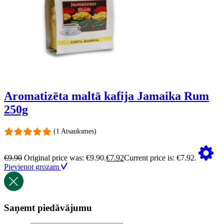
Aromatizēta maltā kafija Jamaika Rum
250g
(1 Atsauksmes)
€
9.90
Original price was: €9.90.
€
7.92
Current price is: €7.92.
Pievienot grozam
Saņemt piedāvājumu