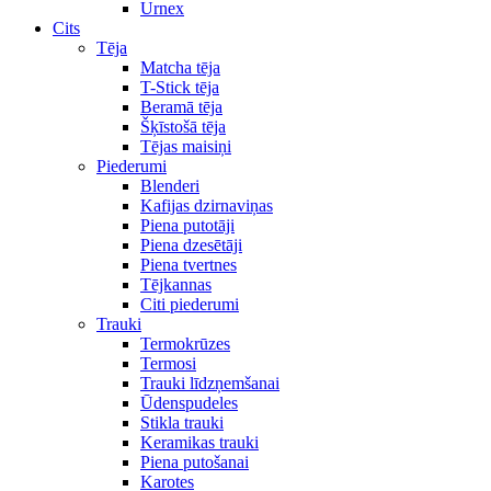
Urnex
Cits
Tēja
Matcha tēja
T-Stick tēja
Beramā tēja
Šķīstošā tēja
Tējas maisiņi
Piederumi
Blenderi
Kafijas dzirnaviņas
Piena putotāji
Piena dzesētāji
Piena tvertnes
Tējkannas
Citi piederumi
Trauki
Termokrūzes
Termosi
Trauki līdzņemšanai
Ūdenspudeles
Stikla trauki
Keramikas trauki
Piena putošanai
Karotes