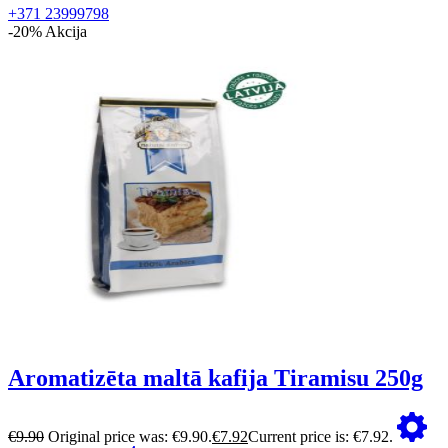
+371 23999798
-20%
Akcija
Aromatizēta maltā kafija Tiramisu 250g
€
9.90
Original price was: €9.90.
€
7.92
Current price is: €7.92.