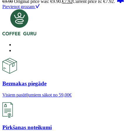
€
9.90
Original price was: €9.90.
€
7.92
Current price is: €7.92.
Pievienot grozam
Bezmakas piegāde
Visiem pasūtījumiem sākot no 59,00€
Pirkšanas noteikumi