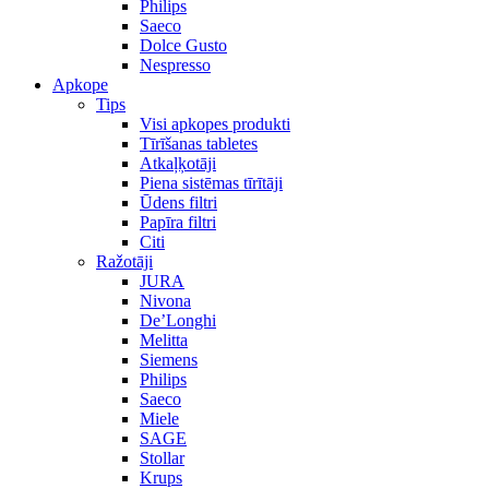
Philips
Saeco
Dolce Gusto
Nespresso
Apkope
Tips
Visi apkopes produkti
Tīrīšanas tabletes
Atkaļķotāji
Piena sistēmas tīrītāji
Ūdens filtri
Papīra filtri
Citi
Ražotāji
JURA
Nivona
De’Longhi
Melitta
Siemens
Philips
Saeco
Miele
SAGE
Stollar
Krups