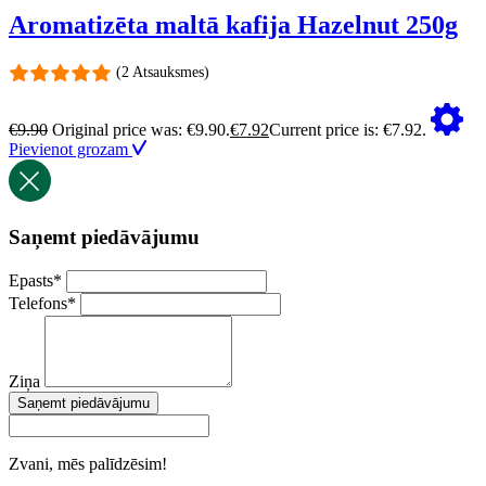
Aromatizēta maltā kafija Hazelnut 250g
(2 Atsauksmes)
€
9.90
Original price was: €9.90.
€
7.92
Current price is: €7.92.
Pievienot grozam
Saņemt piedāvājumu
Epasts
*
Telefons
*
Ziņa
Saņemt piedāvājumu
Zvani, mēs palīdzēsim!