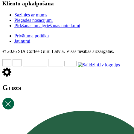
Klientu apkalpošana
Sazinies ar mums
Piegādes nosacījumi
Pirkšanas un atgriešanas noteikumi
Privātuma politika
Jaunumi
© 2026 SIA Coffee Guru Latvia. Visas tiesības aizsargātas.
Grozs