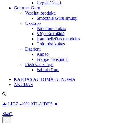
Uzglabāšanai
Gourmet Guru
Veselīgi produkti
Smoothie Guru smūtiji
Uzkodas
Panettone kūkas
Vīģes šokolādē
Karamelizētas mandeles
Colomba kūkas
Dzērieni
Kakao
Frappe maisījumi
Piedevas kafijai
Fabbri sīrupi
KAFIJAS AUTOMĀTU NOMA
AKCIJAS
🔥 LĪDZ -40% ATLAIDES 🔥
Skatīt