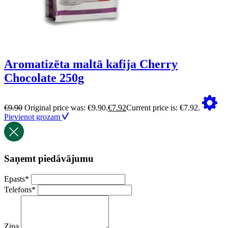
Aromatizēta maltā kafija Cherry
Chocolate 250g
€
9.90
Original price was: €9.90.
€
7.92
Current price is: €7.92.
Pievienot grozam
Saņemt piedāvājumu
Epasts
*
Telefons
*
Ziņa