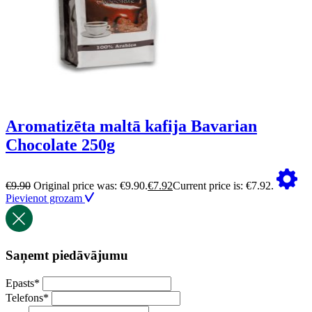
Aromatizēta maltā kafija Bavarian
Chocolate 250g
€
9.90
Original price was: €9.90.
€
7.92
Current price is: €7.92.
Pievienot grozam
Saņemt piedāvājumu
Epasts
*
Telefons
*