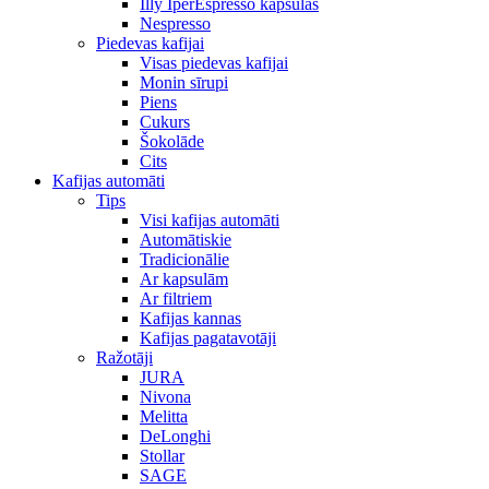
Illy IperEspresso kapsulas
Nespresso
Piedevas kafijai
Visas piedevas kafijai
Monin sīrupi
Piens
Cukurs
Šokolāde
Cits
Kafijas automāti
Tips
Visi kafijas automāti
Automātiskie
Tradicionālie
Ar kapsulām
Ar filtriem
Kafijas kannas
Kafijas pagatavotāji
Ražotāji
JURA
Nivona
Melitta
DeLonghi
Stollar
SAGE