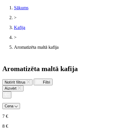
Sākums
>
Kafija
>
Aromatizēta maltā kafija
Aromatizēta maltā kafija
Notīrīt filtrus
Filtri
Aizvērt
Cena
7
€
8
€