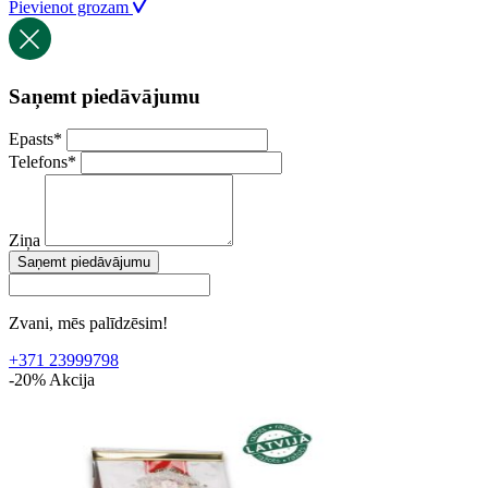
Pievienot grozam
Saņemt piedāvājumu
Epasts
*
Telefons
*
Ziņa
Saņemt piedāvājumu
Zvani, mēs palīdzēsim!
+371 23999798
-20%
Akcija