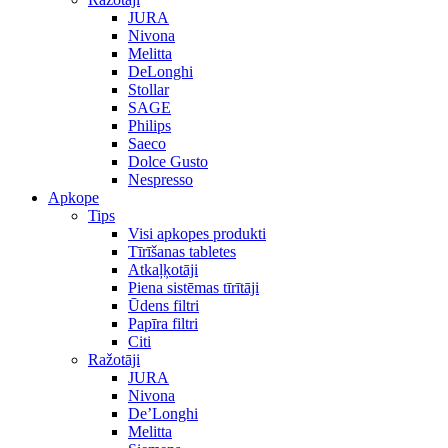
JURA
Nivona
Melitta
DeLonghi
Stollar
SAGE
Philips
Saeco
Dolce Gusto
Nespresso
Apkope
Tips
Visi apkopes produkti
Tīrīšanas tabletes
Atkaļķotāji
Piena sistēmas tīrītāji
Ūdens filtri
Papīra filtri
Citi
Ražotāji
JURA
Nivona
De’Longhi
Melitta