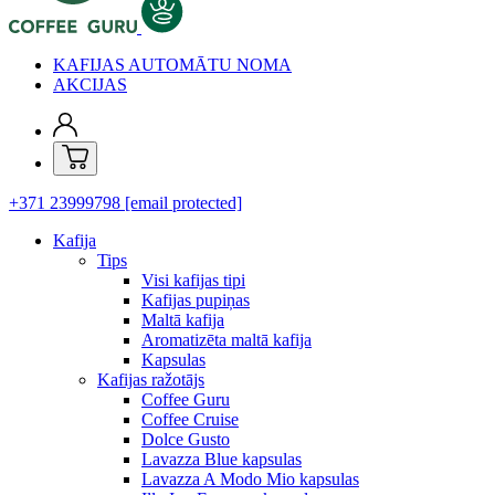
KAFIJAS AUTOMĀTU NOMA
AKCIJAS
+371 23999798
[email protected]
Kafija
Tips
Visi kafijas tipi
Kafijas pupiņas
Maltā kafija
Aromatizēta maltā kafija
Kapsulas
Kafijas ražotājs
Coffee Guru
Coffee Cruise
Dolce Gusto
Lavazza Blue kapsulas
Lavazza A Modo Mio kapsulas