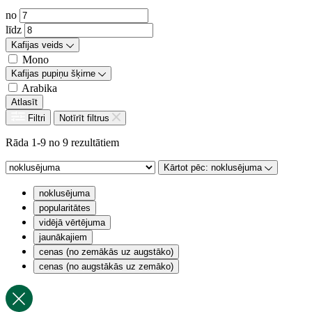
no
līdz
Kafijas veids
Mono
Kafijas pupiņu šķirne
Arabika
Atlasīt
Filtri
Notīrīt filtrus
Rāda 1-9 no 9 rezultātiem
Kārtot pēc:
noklusējuma
noklusējuma
popularitātes
vidējā vērtējuma
jaunākajiem
cenas (no zemākās uz augstāko)
cenas (no augstākās uz zemāko)