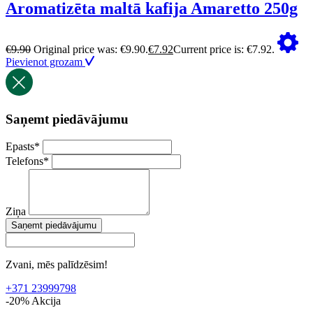
Aromatizēta maltā kafija Amaretto 250g
€
9.90
Original price was: €9.90.
€
7.92
Current price is: €7.92.
Pievienot grozam
Saņemt piedāvājumu
Epasts
*
Telefons
*
Ziņa
Saņemt piedāvājumu
Zvani, mēs palīdzēsim!
+371 23999798
-20%
Akcija