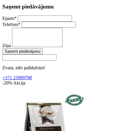
Saņemt piedāvājumu
Epasts
*
Telefons
*
Ziņa
Saņemt piedāvājumu
Zvani, mēs palīdzēsim!
+371 23999798
-20%
Akcija