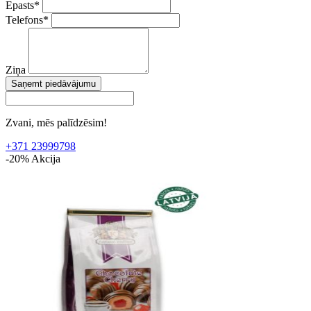
Epasts
*
Telefons
*
Ziņa
Saņemt piedāvājumu
Zvani, mēs palīdzēsim!
+371 23999798
-20%
Akcija