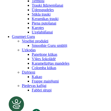
Termosi
Trauki līdzņemšanai
Ūdenspudeles
Stikla trauki
Keramikas trauki
Piena putošanai
Karotes
Uzglabāšanai
Gourmet Guru
Veselīgi produkti
Smoothie Guru smūtiji
Uzkodas
Panettone kūkas
Vīģes šokolādē
Karamelizētas mandeles
Colomba kūkas
Dzērieni
Kakao
Frappe maisījumi
Piedevas kafijai
Fabbri sīrupi