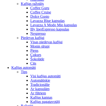
Kafijas ražotājs
Coffee Guru
Coffee Cruise
Dolce Gusto
Lavazza Blue kapsulas
Lavazza A Modo Mio kapsulas
Illy IperEspresso kapsulas
Nespresso
Piedevas kafijai
Visas piedevas kafijai
Monin sīrupi
Piens
Cukurs
Šokolāde
Cits
Kafijas automāti
Tips
Visi kafijas automāti
Automātiskie
Tradicionālie
Ar kapsulām
Ar filtriem
Kafijas kannas
Kafijas pagatavotāji
Ražotāji