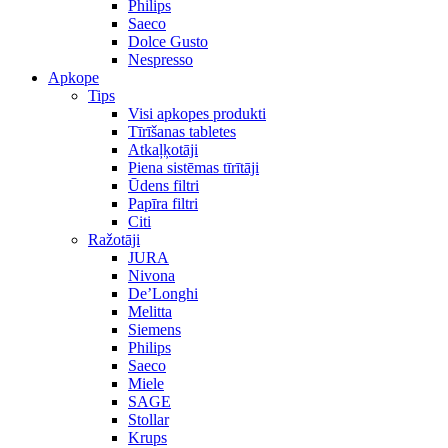
Philips
Saeco
Dolce Gusto
Nespresso
Apkope
Tips
Visi apkopes produkti
Tīrīšanas tabletes
Atkaļķotāji
Piena sistēmas tīrītāji
Ūdens filtri
Papīra filtri
Citi
Ražotāji
JURA
Nivona
De’Longhi
Melitta
Siemens
Philips
Saeco
Miele
SAGE
Stollar
Krups