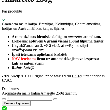
Par produktu
Grauzdēta malta kafija. Brazīlijas, Kolumbijas, Centrālamerikas,
Indijas un Austrumāfrikas kafijas šķirnes.
Aromatizātors identisks dabīgam
amaretto
aromātam.
Lietošana:
aptuveni 6 grami vienai 150ml tilpuma tasītei;
Uzglabāšana: sausā, vēsā vietā, atsevišķi no stipri
smaržojošām vielām;
Īpaši ieteicams apliešanai krūzītē;
NAV ieteicams
lietot uz automātiskajiem vai espresso
kafijas automātiem.
Ražots Latvijā
-20%
Akcija!
€
9.90
Original price was: €9.90.
€
7.92
Current price is:
€7.92.
Daudzums
Aromatizēta maltā kafija Amaretto 250g quantity
Pievienot grozam