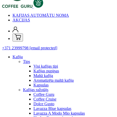
KAFIJAS AUTOMĀTU NOMA
AKCIJAS
+371 23999798
[email protected]
Kafija
Tips
Visi kafijas tipi
Kafijas pupiņas
Maltā kafija
Aromatizēta maltā kafija
Kapsulas
Kafijas ražotājs
Coffee Guru
Coffee Cruise
Dolce Gusto
Lavazza Blue kapsulas
Lavazza A Modo Mio kapsulas