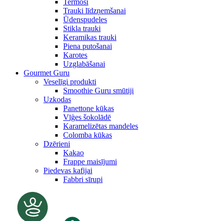
Termosi
Trauki līdzņemšanai
Ūdenspudeles
Stikla trauki
Keramikas trauki
Piena putošanai
Karotes
Uzglabāšanai
Gourmet Guru
Veselīgi produkti
Smoothie Guru smūtiji
Uzkodas
Panettone kūkas
Vīģes šokolādē
Karamelizētas mandeles
Colomba kūkas
Dzērieni
Kakao
Frappe maisījumi
Piedevas kafijai
Fabbri sīrupi