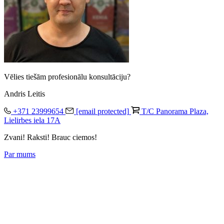
Vēlies tiešām profesionālu konsultāciju?
Andris Leitis
+371 23999654
[email protected]
T/C Panorama Plaza,
Lielirbes iela 17A
Zvani! Raksti! Brauc ciemos!
Par mums