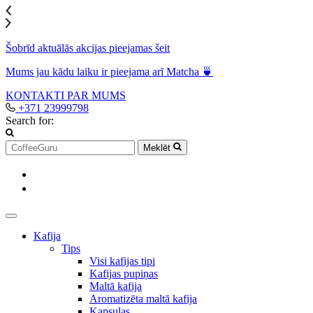
Šobrīd aktuālās akcijas pieejamas šeit
Mums jau kādu laiku ir pieejama arī Matcha 🍵
KONTAKTI
PAR MUMS
+371 23999798
Search for:
Meklēt
Kafija
Tips
Visi kafijas tipi
Kafijas pupiņas
Maltā kafija
Aromatizēta maltā kafija
Kapsulas