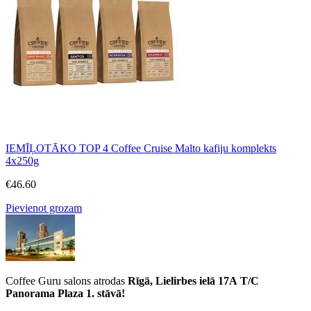
IEMĪĻOTĀKO TOP 4 Coffee Cruise Malto kafiju komplekts
4x250g
€
46.60
Pievienot grozam
Coffee Guru salons atrodas
Rīgā, Lielirbes ielā 17A
T/C
Panorama Plaza 1. stāvā!