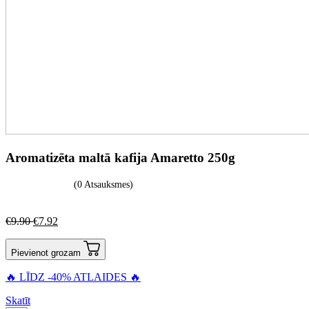
Aromatizēta maltā kafija Amaretto 250g
(0 Atsauksmes)
€
9.90
€
7.92
Pievienot grozam
🔥 LĪDZ -40% ATLAIDES 🔥
Skatīt