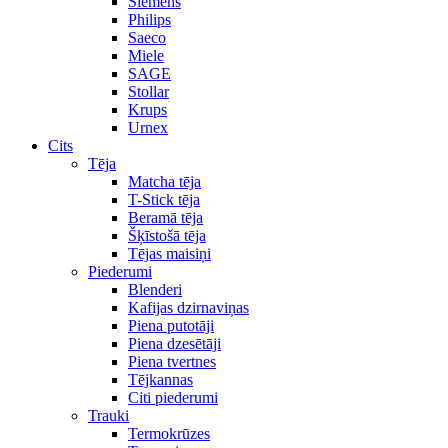
Siemens
Philips
Saeco
Miele
SAGE
Stollar
Krups
Urnex
Cits
Tēja
Matcha tēja
T-Stick tēja
Beramā tēja
Šķīstošā tēja
Tējas maisiņi
Piederumi
Blenderi
Kafijas dzirnaviņas
Piena putotāji
Piena dzesētāji
Piena tvertnes
Tējkannas
Citi piederumi
Trauki
Termokrūzes