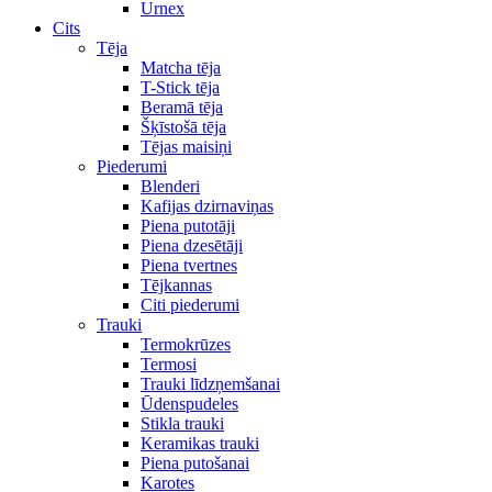
Urnex
Cits
Tēja
Matcha tēja
T-Stick tēja
Beramā tēja
Šķīstošā tēja
Tējas maisiņi
Piederumi
Blenderi
Kafijas dzirnaviņas
Piena putotāji
Piena dzesētāji
Piena tvertnes
Tējkannas
Citi piederumi
Trauki
Termokrūzes
Termosi
Trauki līdzņemšanai
Ūdenspudeles
Stikla trauki
Keramikas trauki
Piena putošanai
Karotes