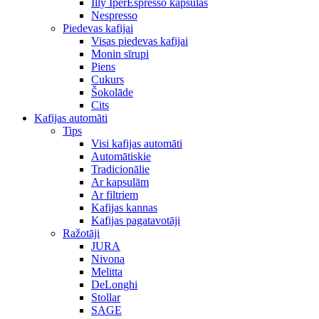
Illy IperEspresso kapsulas
Nespresso
Piedevas kafijai
Visas piedevas kafijai
Monin sīrupi
Piens
Cukurs
Šokolāde
Cits
Kafijas automāti
Tips
Visi kafijas automāti
Automātiskie
Tradicionālie
Ar kapsulām
Ar filtriem
Kafijas kannas
Kafijas pagatavotāji
Ražotāji
JURA
Nivona
Melitta
DeLonghi
Stollar
SAGE