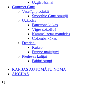
Uzglabāšanai
Gourmet Guru
Veselīgi produkti
Smoothie Guru smūtiji
Uzkodas
Panettone kūkas
Vīģes šokolādē
Karamelizētas mandeles
Colomba kūkas
Dzērieni
Kakao
Frappe maisījumi
Piedevas kafijai
Fabbri sīrupi
KAFIJAS AUTOMĀTU NOMA
AKCIJAS