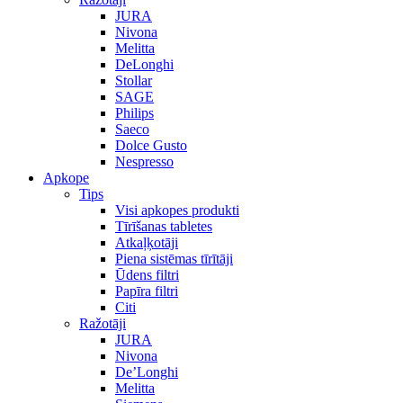
JURA
Nivona
Melitta
DeLonghi
Stollar
SAGE
Philips
Saeco
Dolce Gusto
Nespresso
Apkope
Tips
Visi apkopes produkti
Tīrīšanas tabletes
Atkaļķotāji
Piena sistēmas tīrītāji
Ūdens filtri
Papīra filtri
Citi
Ražotāji
JURA
Nivona
De’Longhi
Melitta