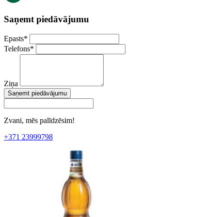
Saņemt piedāvājumu
Epasts
*
Telefons
*
Ziņa
Saņemt piedāvājumu
Zvani, mēs palīdzēsim!
+371 23999798