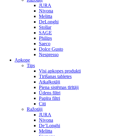
JURA
Nivona
Melitta
DeLonghi
Stollar
SAGE
Philips
Saeco
Dolce Gusto
Nespresso
Apkope
Tips
Visi apkopes produkti
Tīrīšanas tabletes
Atkaļķotāji
Piena sistēmas tīrītāji
Ūdens filtri
Papīra filtri
Citi
Ražotāji
JURA
Nivona
De’Longhi
Melitta