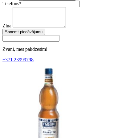
Telefons
*
Ziņa
Saņemt piedāvājumu
Zvani, mēs palīdzēsim!
+371 23999798