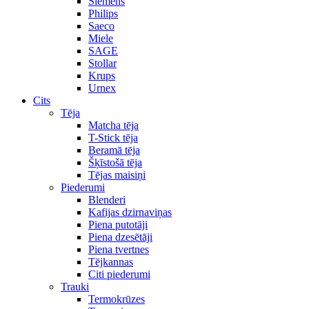
Siemens
Philips
Saeco
Miele
SAGE
Stollar
Krups
Urnex
Cits
Tēja
Matcha tēja
T-Stick tēja
Beramā tēja
Šķīstošā tēja
Tējas maisiņi
Piederumi
Blenderi
Kafijas dzirnaviņas
Piena putotāji
Piena dzesētāji
Piena tvertnes
Tējkannas
Citi piederumi
Trauki
Termokrūzes