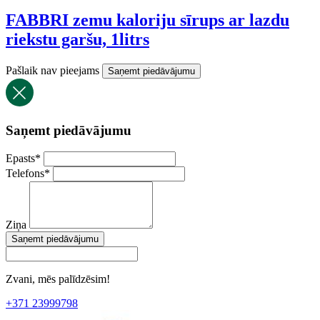
FABBRI zemu kaloriju sīrups ar lazdu
riekstu garšu, 1litrs
Pašlaik nav pieejams
Saņemt piedāvājumu
Saņemt piedāvājumu
Epasts
*
Telefons
*
Ziņa
Saņemt piedāvājumu
Zvani, mēs palīdzēsim!
+371 23999798