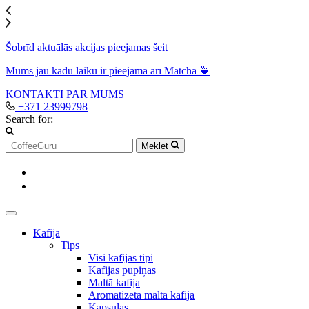
Šobrīd aktuālās akcijas pieejamas šeit
Mums jau kādu laiku ir pieejama arī Matcha 🍵
KONTAKTI
PAR MUMS
+371 23999798
Search for:
Meklēt
Kafija
Tips
Visi kafijas tipi
Kafijas pupiņas
Maltā kafija
Aromatizēta maltā kafija
Kapsulas