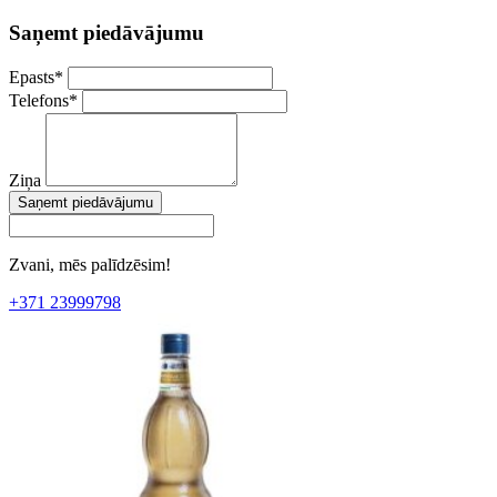
Saņemt piedāvājumu
Epasts
*
Telefons
*
Ziņa
Saņemt piedāvājumu
Zvani, mēs palīdzēsim!
+371 23999798