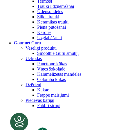
Termosi
Trauki līdzņemšanai
Ūdenspudeles
Stikla trauki
Keramikas trauki
Piena putošanai
Karotes
Uzglabāšanai
Gourmet Guru
Veselīgi produkti
Smoothie Guru smūtiji
Uzkodas
Panettone kūkas
Vīģes šokolādē
Karamelizētas mandeles
Colomba kūkas
Dzērieni
Kakao
Frappe maisījumi
Piedevas kafijai
Fabbri sīrupi