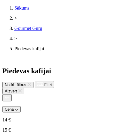
Sākums
>
Gourmet Guru
>
Piedevas kafijai
Piedevas kafijai
Notīrīt filtrus
Filtri
Aizvērt
Cena
14
€
15
€