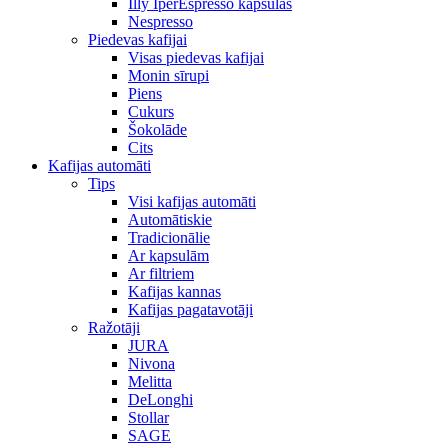
Illy IperEspresso kapsulas
Nespresso
Piedevas kafijai
Visas piedevas kafijai
Monin sīrupi
Piens
Cukurs
Šokolāde
Cits
Kafijas automāti
Tips
Visi kafijas automāti
Automātiskie
Tradicionālie
Ar kapsulām
Ar filtriem
Kafijas kannas
Kafijas pagatavotāji
Ražotāji
JURA
Nivona
Melitta
DeLonghi
Stollar
SAGE