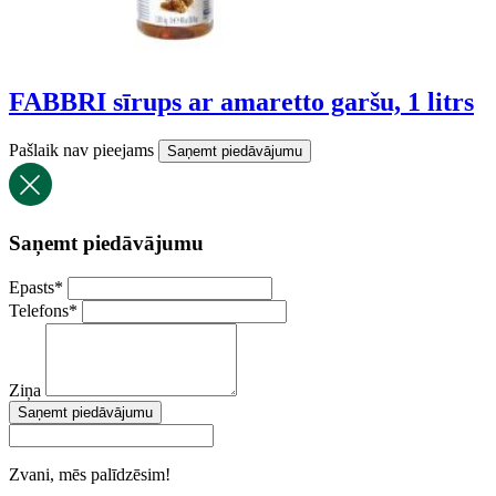
FABBRI sīrups ar amaretto garšu, 1 litrs
Pašlaik nav pieejams
Saņemt piedāvājumu
Saņemt piedāvājumu
Epasts
*
Telefons
*
Ziņa
Saņemt piedāvājumu
Zvani, mēs palīdzēsim!