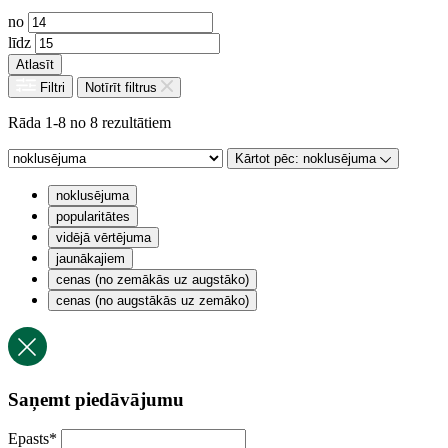
no
līdz
Atlasīt
Filtri
Notīrīt filtrus
Rāda 1-8 no 8 rezultātiem
Kārtot pēc:
noklusējuma
noklusējuma
popularitātes
vidējā vērtējuma
jaunākajiem
cenas (no zemākās uz augstāko)
cenas (no augstākās uz zemāko)
Saņemt piedāvājumu
Epasts
*