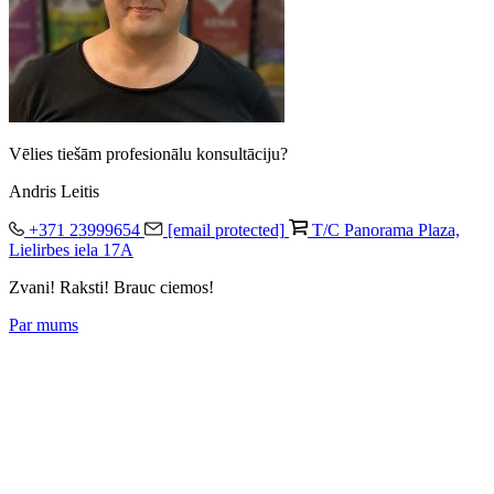
Vēlies tiešām profesionālu konsultāciju?
Andris Leitis
+371 23999654
[email protected]
T/C Panorama Plaza,
Lielirbes iela 17A
Zvani! Raksti! Brauc ciemos!
Par mums