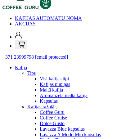
KAFIJAS AUTOMĀTU NOMA
AKCIJAS
+371 23999798
[email protected]
Kafija
Tips
Visi kafijas tipi
Kafijas pupiņas
Maltā kafija
Aromatizēta maltā kafija
Kapsulas
Kafijas ražotājs
Coffee Guru
Coffee Cruise
Dolce Gusto
Lavazza Blue kapsulas
Lavazza A Modo Mio kapsulas