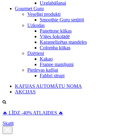
Uzglabāšanai
Gourmet Guru
Veselīgi produkti
Smoothie Guru smūtiji
Uzkodas
Panettone kūkas
Vīģes šokolādē
Karamelizētas mandeles
Colomba kūkas
Dzērieni
Kakao
Frappe maisījumi
Piedevas kafijai
Fabbri sīrupi
KAFIJAS AUTOMĀTU NOMA
AKCIJAS
🔥 LĪDZ -40% ATLAIDES 🔥
Skatīt