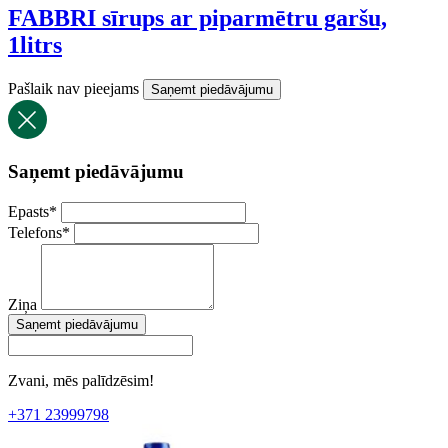
FABBRI sīrups ar piparmētru garšu,
1litrs
Pašlaik nav pieejams
Saņemt piedāvājumu
Saņemt piedāvājumu
Epasts
*
Telefons
*
Ziņa
Saņemt piedāvājumu
Zvani, mēs palīdzēsim!
+371 23999798