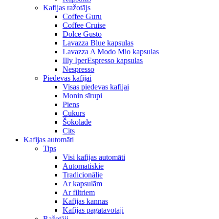
Kafijas ražotājs
Coffee Guru
Coffee Cruise
Dolce Gusto
Lavazza Blue kapsulas
Lavazza A Modo Mio kapsulas
Illy IperEspresso kapsulas
Nespresso
Piedevas kafijai
Visas piedevas kafijai
Monin sīrupi
Piens
Cukurs
Šokolāde
Cits
Kafijas automāti
Tips
Visi kafijas automāti
Automātiskie
Tradicionālie
Ar kapsulām
Ar filtriem
Kafijas kannas
Kafijas pagatavotāji
Ražotāji