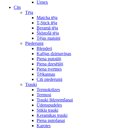
Urnex
Cits
Tēja
Matcha tēja
T-Stick tēja
Beramā tēja
Šķīstošā tēja
Tējas maisiņi
Piederumi
Blenderi
Kafijas dzirnaviņas
Piena putotāji
Piena dzesētāji
Piena tvertnes
Tējkannas
Citi piederumi
Trauki
Termokrūzes
Termosi
Trauki līdzņemšanai
Ūdenspudeles
Stikla trauki
Keramikas trauki
Piena putošanai
Karotes