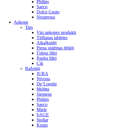
Philips
Saeco
Dolce Gusto
Nespresso
Apkope
Tips
Visi apkopes produkti
Tīrīšanas tabletes
Atkaļķotāji
Piena sistēmas tīrītāji
Ūdens filtri
Papīra filtri
Citi
Ražotāji
JURA
Nivona
De’Longhi
Melitta
Siemens
Philips
Saeco
Miele
SAGE
Stollar
Krups