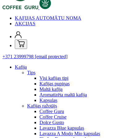
KAFIJAS AUTOMĀTU NOMA
AKCIJAS
+371 23999798
[email protected]
Kafija
Tips
Visi kafijas tipi
Kafijas pupiņas
Maltā kafija
Aromatizēta maltā kafija
Kapsulas
Kafijas ražotājs
Coffee Guru
Coffee Cruise
Dolce Gusto
Lavazza Blue kapsulas
Lavazza A Modo Mio kapsulas