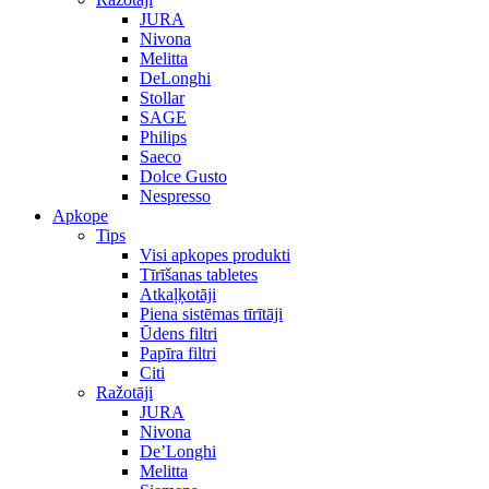
JURA
Nivona
Melitta
DeLonghi
Stollar
SAGE
Philips
Saeco
Dolce Gusto
Nespresso
Apkope
Tips
Visi apkopes produkti
Tīrīšanas tabletes
Atkaļķotāji
Piena sistēmas tīrītāji
Ūdens filtri
Papīra filtri
Citi
Ražotāji
JURA
Nivona
De’Longhi
Melitta