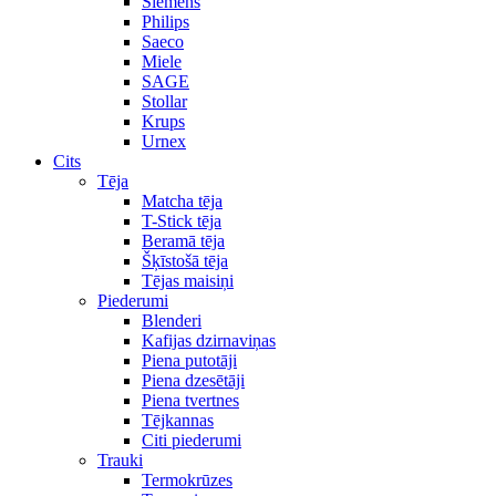
Siemens
Philips
Saeco
Miele
SAGE
Stollar
Krups
Urnex
Cits
Tēja
Matcha tēja
T-Stick tēja
Beramā tēja
Šķīstošā tēja
Tējas maisiņi
Piederumi
Blenderi
Kafijas dzirnaviņas
Piena putotāji
Piena dzesētāji
Piena tvertnes
Tējkannas
Citi piederumi
Trauki
Termokrūzes