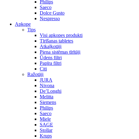
Philips
Saeco
Dolce Gusto
Nespresso
Apkope
Tips
Visi apkopes produkti
Tīrīšanas tabletes
Atkaļķotāji
Piena sistēmas tīrītāji
Ūdens filtri
Papīra filtri
Citi
Ražotāji
JURA
Nivona
De’Longhi
Melitta
Siemens
Philips
Saeco
Miele
SAGE
Stollar
Krups