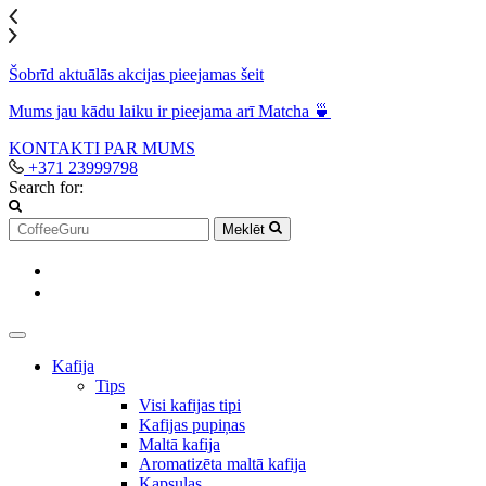
Šobrīd aktuālās akcijas pieejamas šeit
Mums jau kādu laiku ir pieejama arī Matcha 🍵
KONTAKTI
PAR MUMS
+371 23999798
Search for:
Meklēt
Kafija
Tips
Visi kafijas tipi
Kafijas pupiņas
Maltā kafija
Aromatizēta maltā kafija
Kapsulas