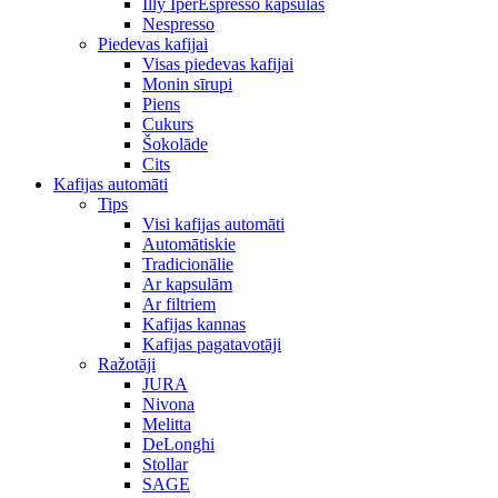
Illy IperEspresso kapsulas
Nespresso
Piedevas kafijai
Visas piedevas kafijai
Monin sīrupi
Piens
Cukurs
Šokolāde
Cits
Kafijas automāti
Tips
Visi kafijas automāti
Automātiskie
Tradicionālie
Ar kapsulām
Ar filtriem
Kafijas kannas
Kafijas pagatavotāji
Ražotāji
JURA
Nivona
Melitta
DeLonghi
Stollar
SAGE