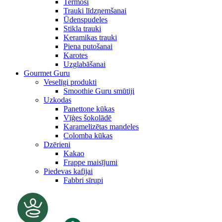
Termosi
Trauki līdzņemšanai
Ūdenspudeles
Stikla trauki
Keramikas trauki
Piena putošanai
Karotes
Uzglabāšanai
Gourmet Guru
Veselīgi produkti
Smoothie Guru smūtiji
Uzkodas
Panettone kūkas
Vīģes šokolādē
Karamelizētas mandeles
Colomba kūkas
Dzērieni
Kakao
Frappe maisījumi
Piedevas kafijai
Fabbri sīrupi