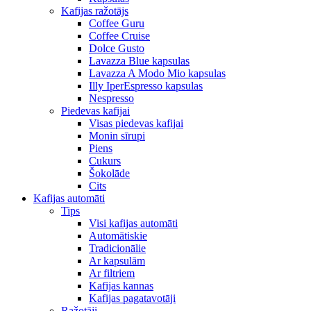
Kafijas ražotājs
Coffee Guru
Coffee Cruise
Dolce Gusto
Lavazza Blue kapsulas
Lavazza A Modo Mio kapsulas
Illy IperEspresso kapsulas
Nespresso
Piedevas kafijai
Visas piedevas kafijai
Monin sīrupi
Piens
Cukurs
Šokolāde
Cits
Kafijas automāti
Tips
Visi kafijas automāti
Automātiskie
Tradicionālie
Ar kapsulām
Ar filtriem
Kafijas kannas
Kafijas pagatavotāji
Ražotāji