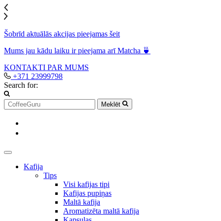
Šobrīd aktuālās akcijas pieejamas šeit
Mums jau kādu laiku ir pieejama arī Matcha 🍵
KONTAKTI
PAR MUMS
+371 23999798
Search for:
Meklēt
Kafija
Tips
Visi kafijas tipi
Kafijas pupiņas
Maltā kafija
Aromatizēta maltā kafija
Kapsulas