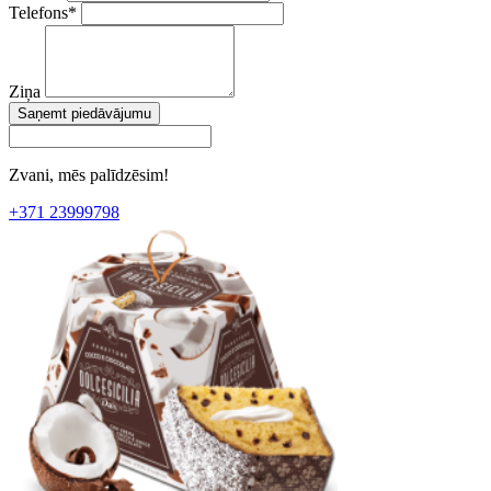
Telefons
*
Ziņa
Saņemt piedāvājumu
Zvani, mēs palīdzēsim!
+371 23999798