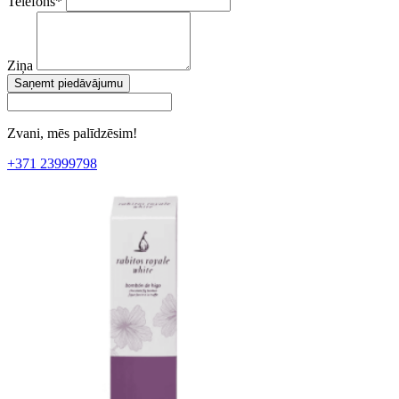
Telefons
*
Ziņa
Saņemt piedāvājumu
Zvani, mēs palīdzēsim!
+371 23999798