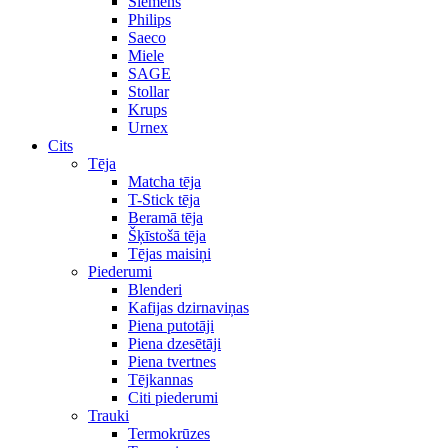
Siemens
Philips
Saeco
Miele
SAGE
Stollar
Krups
Urnex
Cits
Tēja
Matcha tēja
T-Stick tēja
Beramā tēja
Šķīstošā tēja
Tējas maisiņi
Piederumi
Blenderi
Kafijas dzirnaviņas
Piena putotāji
Piena dzesētāji
Piena tvertnes
Tējkannas
Citi piederumi
Trauki
Termokrūzes