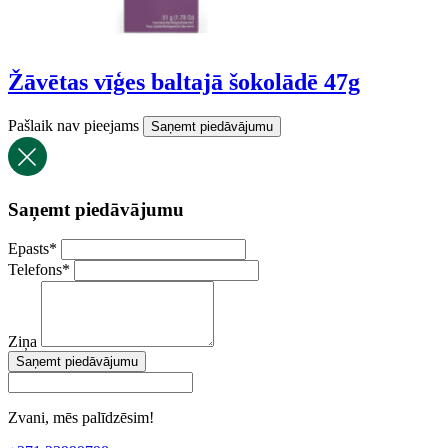
Žāvētas vīģes baltajā šokolādē 47g
Pašlaik nav pieejams
Saņemt piedāvājumu
Saņemt piedāvājumu
Epasts
*
Telefons
*
Ziņa
Saņemt piedāvājumu
Zvani, mēs palīdzēsim!