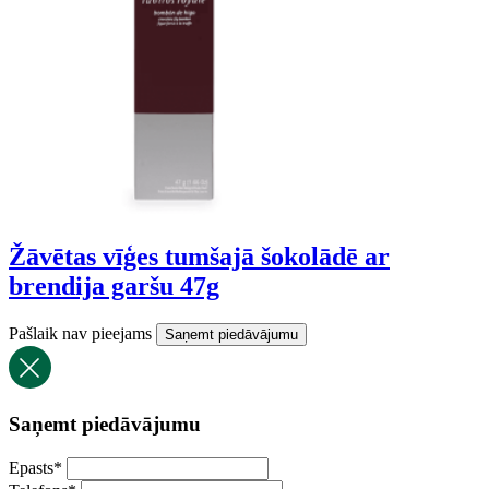
Žāvētas vīģes tumšajā šokolādē ar
brendija garšu 47g
Pašlaik nav pieejams
Saņemt piedāvājumu
Saņemt piedāvājumu
Epasts
*