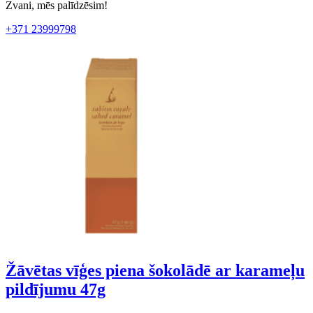
Zvani, mēs palīdzēsim!
+371 23999798
Žāvētas vīģes piena šokolādē ar karameļu
pildījumu 47g