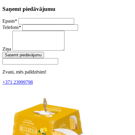
Saņemt piedāvājumu
Epasts
*
Telefons
*
Ziņa
Saņemt piedāvājumu
Zvani, mēs palīdzēsim!
+371 23999798