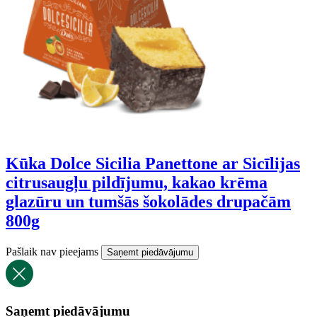
Kūka Dolce Sicilia Panettone ar Sicīlijas
citrusaugļu pildījumu, kakao krēma
glazūru un tumšās šokolādes drupačām
800g
Pašlaik nav pieejams
Saņemt piedāvājumu
Saņemt piedāvājumu