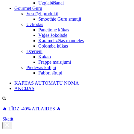
Uzglabāšanai
Gourmet Guru
Veselīgi produkti
Smoothie Guru smūtiji
Uzkodas
Panettone kūkas
Vīģes šokolādē
Karamelizētas mandeles
Colomba kūkas
Dzērieni
Kakao
Frappe maisījumi
Piedevas kafijai
Fabbri sīrupi
KAFIJAS AUTOMĀTU NOMA
AKCIJAS
🔥 LĪDZ -40% ATLAIDES 🔥
Skatīt