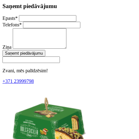
Saņemt piedāvājumu
Epasts
*
Telefons
*
Ziņa
Saņemt piedāvājumu
Zvani, mēs palīdzēsim!
+371 23999798