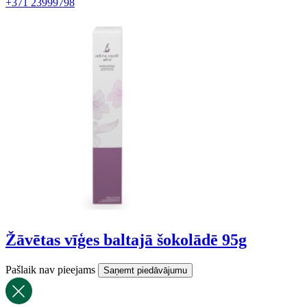
+371 23999798
Žāvētas vīģes baltajā šokolādē 95g
Pašlaik nav pieejams
Saņemt piedāvājumu