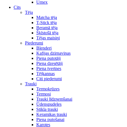
Urnex
Cits
Tēja
Matcha tēja
T-Stick tēja
Beramā tēja
Šķīstošā tēja
Tējas maisiņi
Piederumi
Blenderi
Kafijas dzirnaviņas
Piena putotāji
Piena dzesētāji
Piena tvertnes
Tējkannas
Citi piederumi
Trauki
Termokrūzes
Termosi
Trauki līdzņemšanai
Ūdenspudeles
Stikla trauki
Keramikas trauki
Piena putošanai
Karotes