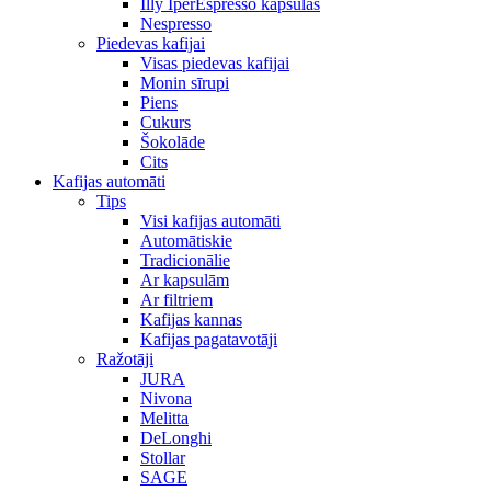
Illy IperEspresso kapsulas
Nespresso
Piedevas kafijai
Visas piedevas kafijai
Monin sīrupi
Piens
Cukurs
Šokolāde
Cits
Kafijas automāti
Tips
Visi kafijas automāti
Automātiskie
Tradicionālie
Ar kapsulām
Ar filtriem
Kafijas kannas
Kafijas pagatavotāji
Ražotāji
JURA
Nivona
Melitta
DeLonghi
Stollar
SAGE