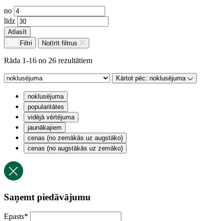
no
līdz
Atlasīt
Filtri
Notīrīt filtrus
Rāda 1-16 no 26 rezultātiem
Kārtot pēc:
noklusējuma
noklusējuma
popularitātes
vidējā vērtējuma
jaunākajiem
cenas (no zemākās uz augstāko)
cenas (no augstākās uz zemāko)
Saņemt piedāvājumu
Epasts
*