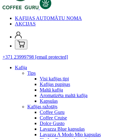
KAFIJAS AUTOMĀTU NOMA
AKCIJAS
+371 23999798
[email protected]
Kafija
Tips
Visi kafijas tipi
Kafijas pupiņas
Maltā kafija
Aromatizēta maltā kafija
Kapsulas
Kafijas ražotājs
Coffee Guru
Coffee Cruise
Dolce Gusto
Lavazza Blue kapsulas
Lavazza A Modo Mio kapsulas