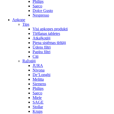
Philips
Saeco
Dolce Gusto
Nespresso
Apkope
Tips
Visi apkopes produkti
Tīrīšanas tabletes
Atkaļķotāji
Piena sistēmas tīrītāji
Ūdens filtri
Papīra filtri
Citi
Ražotāji
JURA
Nivona
De’Longhi
Melitta
Siemens
Philips
Saeco
Miele
SAGE
Stollar
Krups