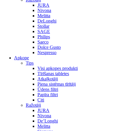
JURA
Nivona
Melitta
DeLonghi
Stollar
SAGE
Philips
Saeco
Dolce Gusto
Nespresso
Apkope
Tips
Visi apkopes produkti
Tīrīšanas tabletes
Atkaļķotāji
Piena sistēmas tīrītāji
Ūdens filtri
Papīra filtri
Citi
Ražotāji
JURA
Nivona
De’Longhi
Melitta