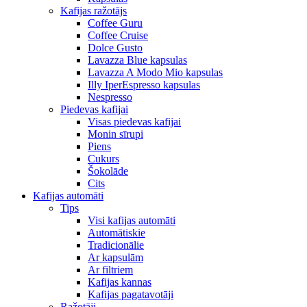
Kafijas ražotājs
Coffee Guru
Coffee Cruise
Dolce Gusto
Lavazza Blue kapsulas
Lavazza A Modo Mio kapsulas
Illy IperEspresso kapsulas
Nespresso
Piedevas kafijai
Visas piedevas kafijai
Monin sīrupi
Piens
Cukurs
Šokolāde
Cits
Kafijas automāti
Tips
Visi kafijas automāti
Automātiskie
Tradicionālie
Ar kapsulām
Ar filtriem
Kafijas kannas
Kafijas pagatavotāji
Ražotāji