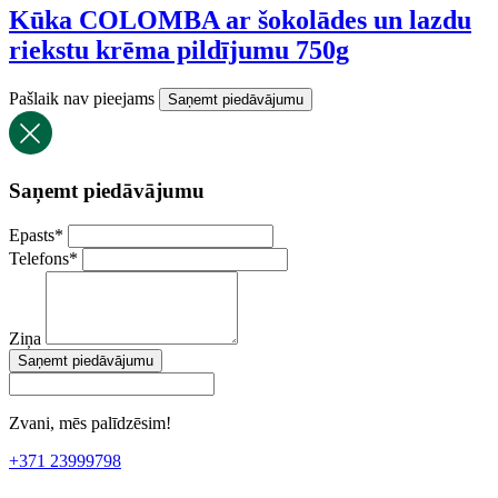
Kūka COLOMBA ar šokolādes un lazdu
riekstu krēma pildījumu 750g
Pašlaik nav pieejams
Saņemt piedāvājumu
Saņemt piedāvājumu
Epasts
*
Telefons
*
Ziņa
Saņemt piedāvājumu
Zvani, mēs palīdzēsim!
+371 23999798