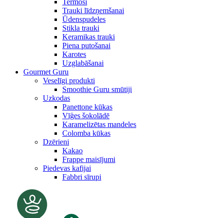
Termosi
Trauki līdzņemšanai
Ūdenspudeles
Stikla trauki
Keramikas trauki
Piena putošanai
Karotes
Uzglabāšanai
Gourmet Guru
Veselīgi produkti
Smoothie Guru smūtiji
Uzkodas
Panettone kūkas
Vīģes šokolādē
Karamelizētas mandeles
Colomba kūkas
Dzērieni
Kakao
Frappe maisījumi
Piedevas kafijai
Fabbri sīrupi