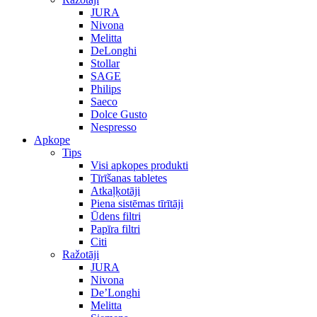
JURA
Nivona
Melitta
DeLonghi
Stollar
SAGE
Philips
Saeco
Dolce Gusto
Nespresso
Apkope
Tips
Visi apkopes produkti
Tīrīšanas tabletes
Atkaļķotāji
Piena sistēmas tīrītāji
Ūdens filtri
Papīra filtri
Citi
Ražotāji
JURA
Nivona
De’Longhi
Melitta