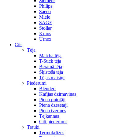
Siemens
Philips
Saeco
Miele
SAGE
Stollar
Krups
Urnex
Cits
Tēja
Matcha tēja
T-Stick tēja
Beramā tēja
Šķīstošā tēja
Tējas maisiņi
Piederumi
Blenderi
Kafijas dzirnaviņas
Piena putotāji
Piena dzesētāji
Piena tvertnes
Tējkannas
Citi piederumi
Trauki
Termokrūzes