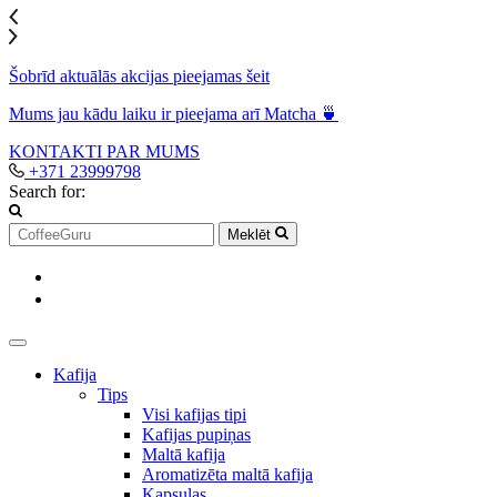
Šobrīd aktuālās akcijas pieejamas šeit
Mums jau kādu laiku ir pieejama arī Matcha 🍵
KONTAKTI
PAR MUMS
+371 23999798
Search for:
Meklēt
Kafija
Tips
Visi kafijas tipi
Kafijas pupiņas
Maltā kafija
Aromatizēta maltā kafija
Kapsulas