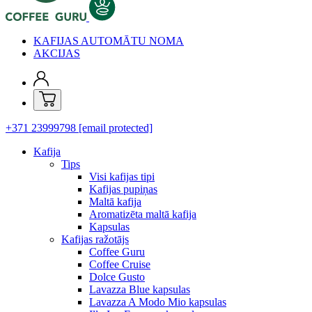
KAFIJAS AUTOMĀTU NOMA
AKCIJAS
+371 23999798
[email protected]
Kafija
Tips
Visi kafijas tipi
Kafijas pupiņas
Maltā kafija
Aromatizēta maltā kafija
Kapsulas
Kafijas ražotājs
Coffee Guru
Coffee Cruise
Dolce Gusto
Lavazza Blue kapsulas
Lavazza A Modo Mio kapsulas