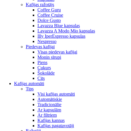
Kafijas ražotājs
Coffee Guru
Coffee Cruise
Dolce Gusto
Lavazza Blue kapsulas
Lavazza A Modo Mio kapsulas
Illy IperEspresso kapsulas
Nespresso
Piedevas kafijai
Visas piedevas kafijai
Monin sīrupi
Piens
Cukurs
Šokolāde
Cits
Kafijas automāti
Tips
Visi kafijas automāti
Automātiskie
Tradicionālie
Ar kapsulām
Ar filtriem
Kafijas kannas
Kafijas pagatavotāji
Ražotāji