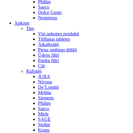
Philips
Saeco
Dolce Gusto
Nespresso
Apkope
Tips
Visi apkopes produkti
Tīrīšanas tabletes
Atkaļķotāji
Piena sistēmas tīrītāji
Ūdens filtri
Papīra filtri
Citi
Ražotāji
JURA
Nivona
De’Longhi
Melitta
Siemens
Philips
Saeco
Miele
SAGE
Stollar
Krups