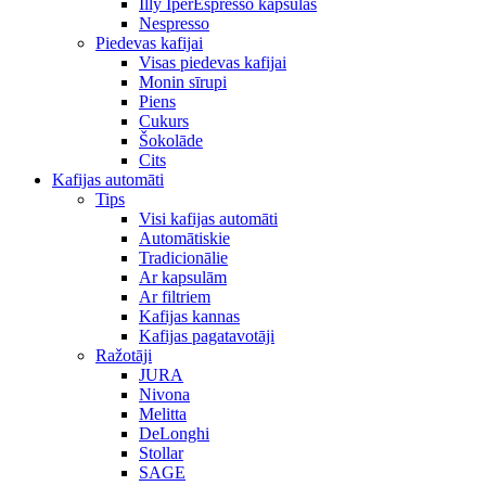
Illy IperEspresso kapsulas
Nespresso
Piedevas kafijai
Visas piedevas kafijai
Monin sīrupi
Piens
Cukurs
Šokolāde
Cits
Kafijas automāti
Tips
Visi kafijas automāti
Automātiskie
Tradicionālie
Ar kapsulām
Ar filtriem
Kafijas kannas
Kafijas pagatavotāji
Ražotāji
JURA
Nivona
Melitta
DeLonghi
Stollar
SAGE