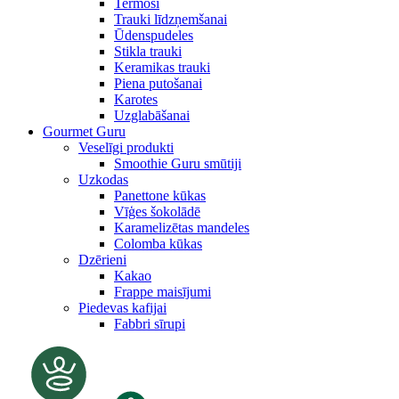
Termosi
Trauki līdzņemšanai
Ūdenspudeles
Stikla trauki
Keramikas trauki
Piena putošanai
Karotes
Uzglabāšanai
Gourmet Guru
Veselīgi produkti
Smoothie Guru smūtiji
Uzkodas
Panettone kūkas
Vīģes šokolādē
Karamelizētas mandeles
Colomba kūkas
Dzērieni
Kakao
Frappe maisījumi
Piedevas kafijai
Fabbri sīrupi