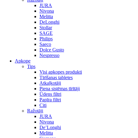
JURA
Nivona
Melitta
DeLonghi
Stollar
SAGE
Philips
Saeco
Dolce Gusto
Nespresso
Apkope
Tips
Visi apkopes produkti
Tīrīšanas tabletes
Atkaļķotāji
Piena sistēmas tīrītāji
Ūdens filtri
Papīra filtri
Citi
Ražotāji
JURA
Nivona
De’Longhi
Melitta