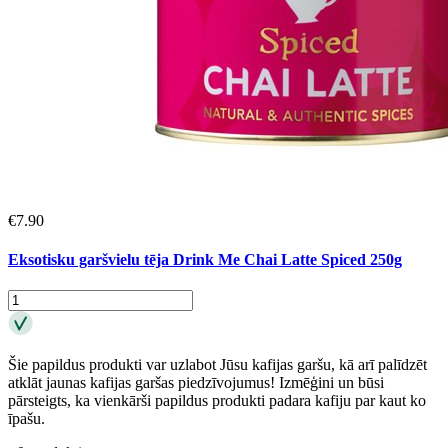
€
7.90
Eksotisku garšvielu tēja Drink Me Chai Latte Spiced 250g
Šie papildus produkti var uzlabot Jūsu kafijas garšu, kā arī palīdzēt
atklāt jaunas kafijas garšas piedzīvojumus! Izmēģini un būsi
pārsteigts, ka vienkārši papildus produkti padara kafiju par kaut ko
īpašu.