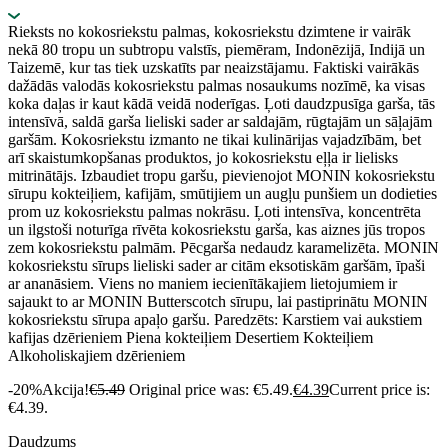
Rieksts no kokosriekstu palmas, kokosriekstu dzimtene ir vairāk
nekā 80 tropu un subtropu valstīs, piemēram, Indonēzijā, Indijā un
Taizemē, kur tas tiek uzskatīts par neaizstājamu. Faktiski vairākās
dažādās valodās kokosriekstu palmas nosaukums nozīmē, ka visas
koka daļas ir kaut kādā veidā noderīgas. Ļoti daudzpusīga garša, tās
intensīvā, saldā garša lieliski sader ar saldajām, rūgtajām un sāļajām
garšām. Kokosriekstu izmanto ne tikai kulinārijas vajadzībām, bet
arī skaistumkopšanas produktos, jo kokosriekstu eļļa ir lielisks
mitrinātājs. Izbaudiet tropu garšu, pievienojot MONIN kokosriekstu
sīrupu kokteiļiem, kafijām, smūtijiem un augļu punšiem un dodieties
prom uz kokosriekstu palmas nokrāsu. Ļoti intensīva, koncentrēta
un ilgstoši noturīga rīvēta kokosriekstu garša, kas aiznes jūs tropos
zem kokosriekstu palmām. Pēcgarša nedaudz karamelizēta. MONIN
kokosriekstu sīrups lieliski sader ar citām eksotiskām garšām, īpaši
ar ananāsiem. Viens no maniem iecienītākajiem lietojumiem ir
sajaukt to ar MONIN Butterscotch sīrupu, lai pastiprinātu MONIN
kokosriekstu sīrupa apaļo garšu. Paredzēts: Karstiem vai aukstiem
kafijas dzērieniem Piena kokteiļiem Desertiem Kokteiļiem
Alkoholiskajiem dzērieniem
-20%
Akcija!
€
5.49
Original price was: €5.49.
€
4.39
Current price is:
€4.39.
Daudzums