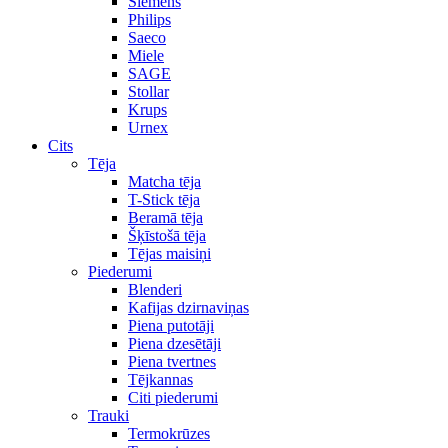
Siemens
Philips
Saeco
Miele
SAGE
Stollar
Krups
Urnex
Cits
Tēja
Matcha tēja
T-Stick tēja
Beramā tēja
Šķīstošā tēja
Tējas maisiņi
Piederumi
Blenderi
Kafijas dzirnaviņas
Piena putotāji
Piena dzesētāji
Piena tvertnes
Tējkannas
Citi piederumi
Trauki
Termokrūzes