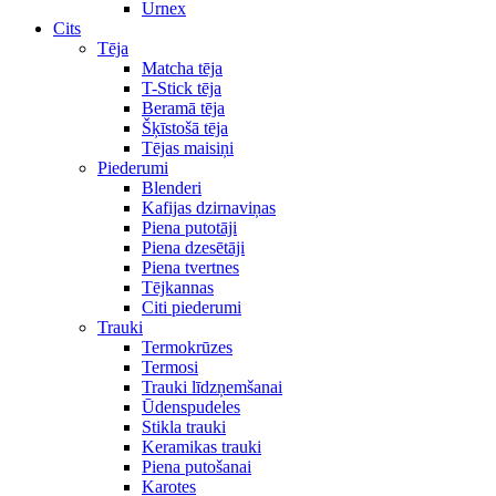
Urnex
Cits
Tēja
Matcha tēja
T-Stick tēja
Beramā tēja
Šķīstošā tēja
Tējas maisiņi
Piederumi
Blenderi
Kafijas dzirnaviņas
Piena putotāji
Piena dzesētāji
Piena tvertnes
Tējkannas
Citi piederumi
Trauki
Termokrūzes
Termosi
Trauki līdzņemšanai
Ūdenspudeles
Stikla trauki
Keramikas trauki
Piena putošanai
Karotes