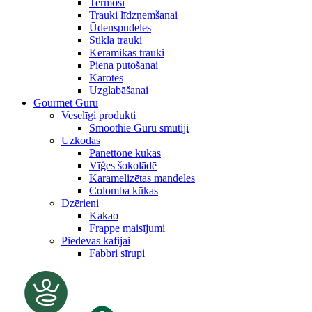
Termosi
Trauki līdzņemšanai
Ūdenspudeles
Stikla trauki
Keramikas trauki
Piena putošanai
Karotes
Uzglabāšanai
Gourmet Guru
Veselīgi produkti
Smoothie Guru smūtiji
Uzkodas
Panettone kūkas
Vīģes šokolādē
Karamelizētas mandeles
Colomba kūkas
Dzērieni
Kakao
Frappe maisījumi
Piedevas kafijai
Fabbri sīrupi