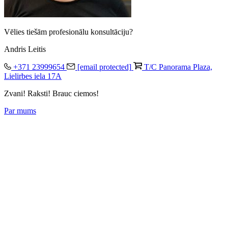
Vēlies tiešām profesionālu konsultāciju?
Andris Leitis
+371 23999654
[email protected]
T/C Panorama Plaza,
Lielirbes iela 17A
Zvani! Raksti! Brauc ciemos!
Par mums