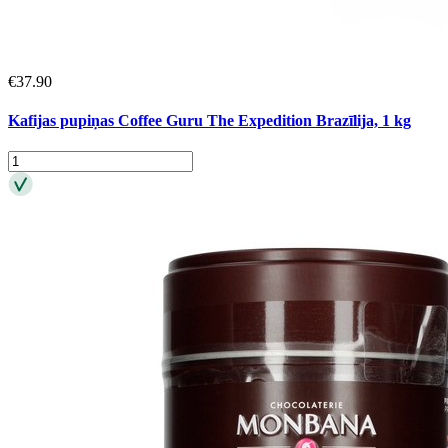
€
37.90
Kafijas pupiņas Coffee Guru The Expedition Brazīlija, 1 kg