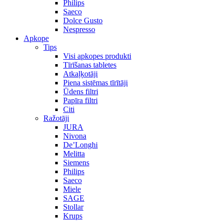
Philips
Saeco
Dolce Gusto
Nespresso
Apkope
Tips
Visi apkopes produkti
Tīrīšanas tabletes
Atkaļķotāji
Piena sistēmas tīrītāji
Ūdens filtri
Papīra filtri
Citi
Ražotāji
JURA
Nivona
De’Longhi
Melitta
Siemens
Philips
Saeco
Miele
SAGE
Stollar
Krups