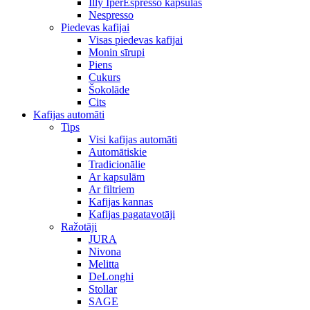
Illy IperEspresso kapsulas
Nespresso
Piedevas kafijai
Visas piedevas kafijai
Monin sīrupi
Piens
Cukurs
Šokolāde
Cits
Kafijas automāti
Tips
Visi kafijas automāti
Automātiskie
Tradicionālie
Ar kapsulām
Ar filtriem
Kafijas kannas
Kafijas pagatavotāji
Ražotāji
JURA
Nivona
Melitta
DeLonghi
Stollar
SAGE