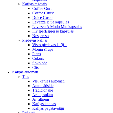
Kafijas ražotājs
Coffee Guru
Coffee Cruise
Dolce Gusto
Lavazza Blue kapsulas
Lavazza A Modo Mio kapsulas
Illy IperEspresso kapsulas
Nespresso
Piedevas kafijai
Visas piedevas kafijai
Monin sīrupi
Piens
Cukurs
Šokolāde
Cits
Kafijas automāti
Tips
Visi kafijas automāti
Automātiskie
Tradicionālie
Ar kapsulām
Ar filtriem
Kafijas kannas
Kafijas pagatavotāji
Ražotāji