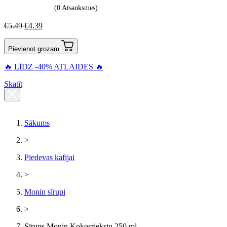
(0 Atsauksmes)
€
5.49
€
4.39
Pievienot grozam
🔥 LĪDZ -40% ATLAIDES 🔥
Skatīt
Sākums
>
Piedevas kafijai
>
Monin sīrupi
>
Sīrups Monin Kokosriekstu 250 ml