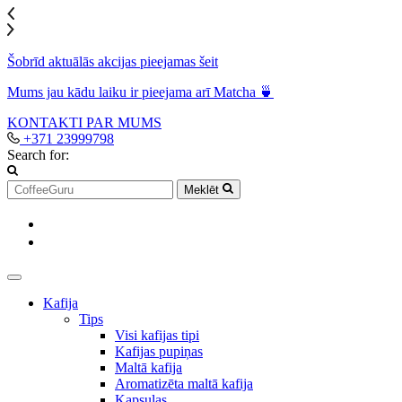
Šobrīd aktuālās akcijas pieejamas šeit
Mums jau kādu laiku ir pieejama arī Matcha 🍵
KONTAKTI
PAR MUMS
+371 23999798
Search for:
Meklēt
Kafija
Tips
Visi kafijas tipi
Kafijas pupiņas
Maltā kafija
Aromatizēta maltā kafija
Kapsulas