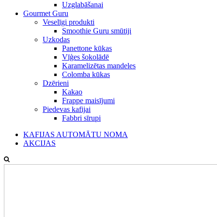
Uzglabāšanai
Gourmet Guru
Veselīgi produkti
Smoothie Guru smūtiji
Uzkodas
Panettone kūkas
Vīģes šokolādē
Karamelizētas mandeles
Colomba kūkas
Dzērieni
Kakao
Frappe maisījumi
Piedevas kafijai
Fabbri sīrupi
KAFIJAS AUTOMĀTU NOMA
AKCIJAS