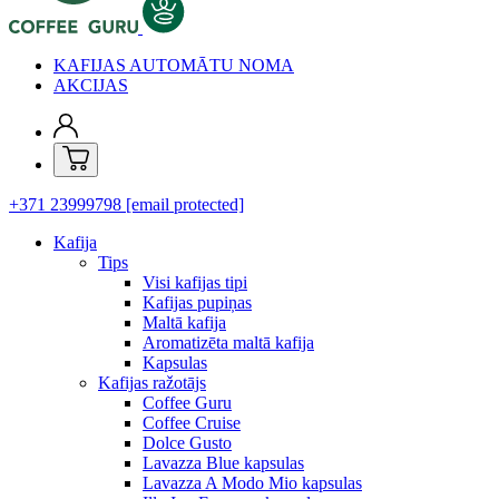
KAFIJAS AUTOMĀTU NOMA
AKCIJAS
+371 23999798
[email protected]
Kafija
Tips
Visi kafijas tipi
Kafijas pupiņas
Maltā kafija
Aromatizēta maltā kafija
Kapsulas
Kafijas ražotājs
Coffee Guru
Coffee Cruise
Dolce Gusto
Lavazza Blue kapsulas
Lavazza A Modo Mio kapsulas