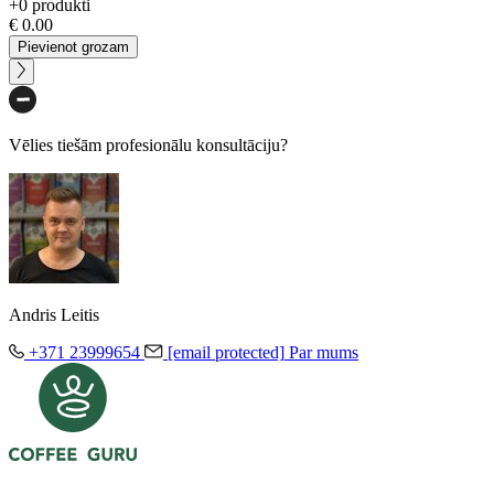
+
0
produkti
€
0.00
Pievienot grozam
Vēlies tiešām profesionālu konsultāciju?
Andris Leitis
+371 23999654
[email protected]
Par mums