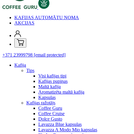
KAFIJAS AUTOMĀTU NOMA
AKCIJAS
+371 23999798
[email protected]
Kafija
Tips
Visi kafijas tipi
Kafijas pupiņas
Maltā kafija
Aromatizēta maltā kafija
Kapsulas
Kafijas ražotājs
Coffee Guru
Coffee Cruise
Dolce Gusto
Lavazza Blue kapsulas
Lavazza A Modo Mio kapsulas