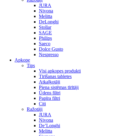
JURA
Nivona
Melitta
DeLonghi
Stollar
SAGE
Philips
Saeco
Dolce Gusto
Nespresso
Apkope
Tips
Visi apkopes produkti
Tīrīšanas tabletes
Atkaļķotāji
Piena sistēmas tīrītāji
Ūdens filtri
Papīra filtri
Citi
Ražotāji
JURA
Nivona
De’Longhi
Melitta