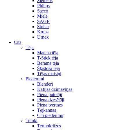
Siemens
Philips
Saeco
Miele
SAGE
Stollar
Krups
Urnex
Cits
Tēja
Matcha tēja
T-Stick tēja
Beramā tēja
Šķīstošā tēja
Tējas maisiņi
Piederumi
Blenderi
Kafijas dzirnaviņas
Piena putotāji
Piena dzesētāji
Piena tvertnes
Tējkannas
Citi piederumi
Trauki
Termokrūzes