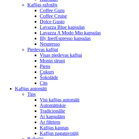
Kafijas ražotājs
Coffee Guru
Coffee Cruise
Dolce Gusto
Lavazza Blue kapsulas
Lavazza A Modo Mio kapsulas
Illy IperEspresso kapsulas
Nespresso
Piedevas kafijai
Visas piedevas kafijai
Monin sīrupi
Piens
Cukurs
Šokolāde
Cits
Kafijas automāti
Tips
Visi kafijas automāti
Automātiskie
Tradicionālie
Ar kapsulām
Ar filtriem
Kafijas kannas
Kafijas pagatavotāji
Ražotāji