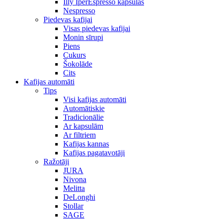
Illy IperEspresso kapsulas
Nespresso
Piedevas kafijai
Visas piedevas kafijai
Monin sīrupi
Piens
Cukurs
Šokolāde
Cits
Kafijas automāti
Tips
Visi kafijas automāti
Automātiskie
Tradicionālie
Ar kapsulām
Ar filtriem
Kafijas kannas
Kafijas pagatavotāji
Ražotāji
JURA
Nivona
Melitta
DeLonghi
Stollar
SAGE