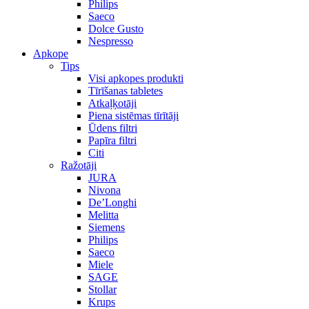
Philips
Saeco
Dolce Gusto
Nespresso
Apkope
Tips
Visi apkopes produkti
Tīrīšanas tabletes
Atkaļķotāji
Piena sistēmas tīrītāji
Ūdens filtri
Papīra filtri
Citi
Ražotāji
JURA
Nivona
De’Longhi
Melitta
Siemens
Philips
Saeco
Miele
SAGE
Stollar
Krups