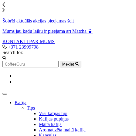
Šobrīd aktuālās akcijas pieejamas šeit
Mums jau kādu laiku ir pieejama arī Matcha 🍵
KONTAKTI
PAR MUMS
+371 23999798
Search for:
Meklēt
Kafija
Tips
Visi kafijas tipi
Kafijas pupiņas
Maltā kafija
Aromatizēta maltā kafija
Kapsulas