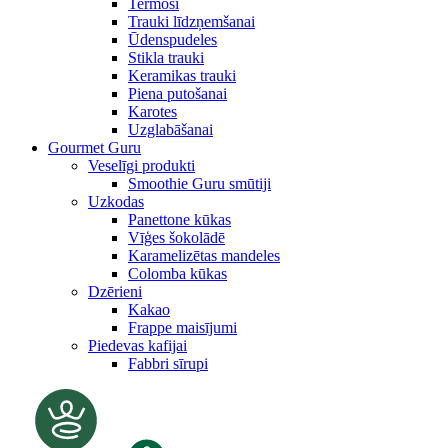
Termosi
Trauki līdzņemšanai
Ūdenspudeles
Stikla trauki
Keramikas trauki
Piena putošanai
Karotes
Uzglabāšanai
Gourmet Guru
Veselīgi produkti
Smoothie Guru smūtiji
Uzkodas
Panettone kūkas
Vīģes šokolādē
Karamelizētas mandeles
Colomba kūkas
Dzērieni
Kakao
Frappe maisījumi
Piedevas kafijai
Fabbri sīrupi