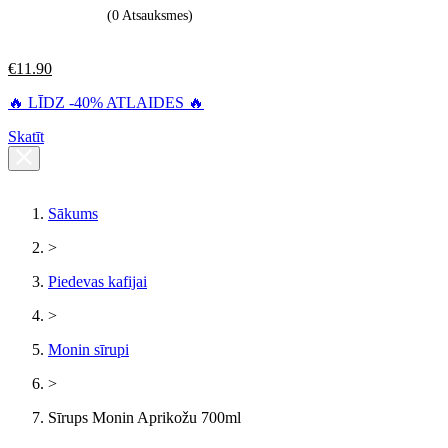
(0 Atsauksmes)
€
11.90
🔥 LĪDZ -40% ATLAIDES 🔥
Skatīt
Sākums
>
Piedevas kafijai
>
Monin sīrupi
>
Sīrups Monin Aprikožu 700ml