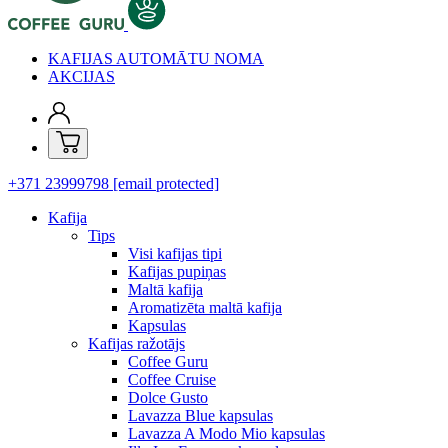
KAFIJAS AUTOMĀTU NOMA
AKCIJAS
+371 23999798
[email protected]
Kafija
Tips
Visi kafijas tipi
Kafijas pupiņas
Maltā kafija
Aromatizēta maltā kafija
Kapsulas
Kafijas ražotājs
Coffee Guru
Coffee Cruise
Dolce Gusto
Lavazza Blue kapsulas
Lavazza A Modo Mio kapsulas