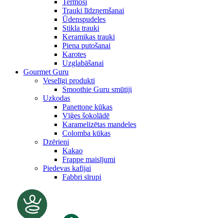
Termosi
Trauki līdzņemšanai
Ūdenspudeles
Stikla trauki
Keramikas trauki
Piena putošanai
Karotes
Uzglabāšanai
Gourmet Guru
Veselīgi produkti
Smoothie Guru smūtiji
Uzkodas
Panettone kūkas
Vīģes šokolādē
Karamelizētas mandeles
Colomba kūkas
Dzērieni
Kakao
Frappe maisījumi
Piedevas kafijai
Fabbri sīrupi