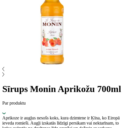
Sīrups Monin Aprikožu 700ml
Par produktu
Aprikoze ir augļus nesošs koks, kura dzimtene ir Ķīna, ko Eiropā
ieveda romieši. Augļi izskatās līdzīgi persikam vai nektarīnam, to