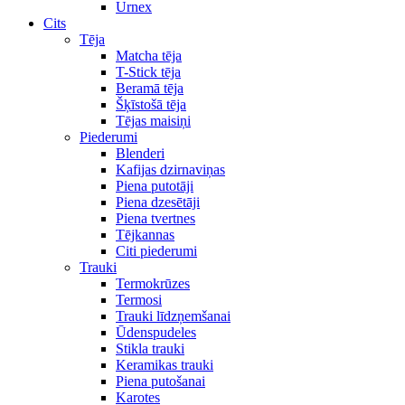
Urnex
Cits
Tēja
Matcha tēja
T-Stick tēja
Beramā tēja
Šķīstošā tēja
Tējas maisiņi
Piederumi
Blenderi
Kafijas dzirnaviņas
Piena putotāji
Piena dzesētāji
Piena tvertnes
Tējkannas
Citi piederumi
Trauki
Termokrūzes
Termosi
Trauki līdzņemšanai
Ūdenspudeles
Stikla trauki
Keramikas trauki
Piena putošanai
Karotes