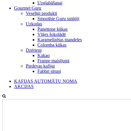
Uzglabāšanai
Gourmet Guru
Veselīgi produkti
Smoothie Guru smūtiji
Uzkodas
Panettone kūkas
Vīģes šokolādē
Karamelizētas mandeles
Colomba kūkas
Dzērieni
Kakao
Frappe maisījumi
Piedevas kafijai
Fabbri sīrupi
KAFIJAS AUTOMĀTU NOMA
AKCIJAS