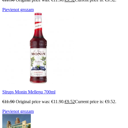
Pievienot grozam
Sīrups Monin Melleņu 700ml
€
11.90
Original price was: €11.90.
€
9.52
Current price is: €9.52.
Pievienot grozam