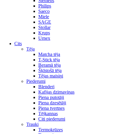
Siemens
Philips
Saeco
Miele
SAGE
Stollar
Krups
Urnex
Cits
Tēja
Matcha tēja
T-Stick tēja
Beramā tēja
Šķīstošā tēja
Tējas maisiņi
Piederumi
Blenderi
Kafijas dzirnaviņas
Piena putotāji
Piena dzesētāji
Piena tvertnes
Tējkannas
Citi piederumi
Trauki
Termokrūzes