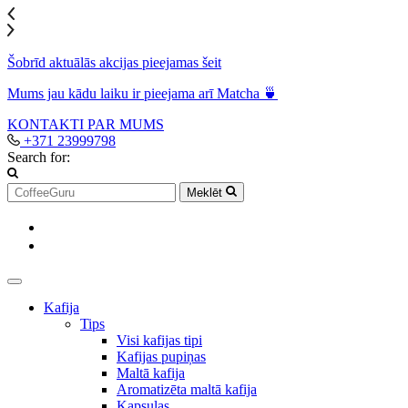
Šobrīd aktuālās akcijas pieejamas šeit
Mums jau kādu laiku ir pieejama arī Matcha 🍵
KONTAKTI
PAR MUMS
+371 23999798
Search for:
Meklēt
Kafija
Tips
Visi kafijas tipi
Kafijas pupiņas
Maltā kafija
Aromatizēta maltā kafija
Kapsulas