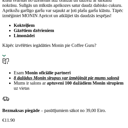
krāsa svārstās no dzeltenas līdz oranžai un dažreiz ar sarkanu
nokrāsu. Sulīgās un mīkstās aprikozes satur daudz dabisko cukuru.
Aprikožu garšīgo garšu var sajaukt ar ļoti plašu garšu klāstu. Tāpēc
izmēģiniet MONIN Apricot un atklājiet tās daudzās iespējas!
Kokteiļiem
Gāzētiem dzērieniem
Limonādei
Kāpēc izvēlēties iegādāties Monin pie Coffee Guru?
Esam
Monin oficiālie partneri
8 dažādus Monin sīrupus var izmēģināt pie mums salonā
Mums ir salons ar
aptuveni 100 dažādiem Monin sīrupiem
uz vietas
Bezmaksas piegāde
– pasūtījumiem sākot no 39,00 Eiro.
€
11.90