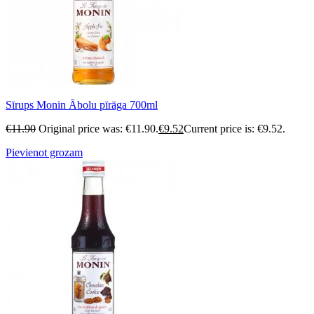
Sīrups Monin Ābolu pīrāga 700ml
€
11.90
Original price was: €11.90.
€
9.52
Current price is: €9.52.
Pievienot grozam