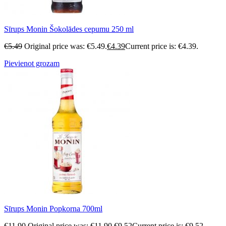
Sīrups Monin Šokolādes cepumu 250 ml
€
5.49
Original price was: €5.49.
€
4.39
Current price is: €4.39.
Pievienot grozam
Sīrups Monin Popkorna 700ml
€
11.90
Original price was: €11.90.
€
9.52
Current price is: €9.52.