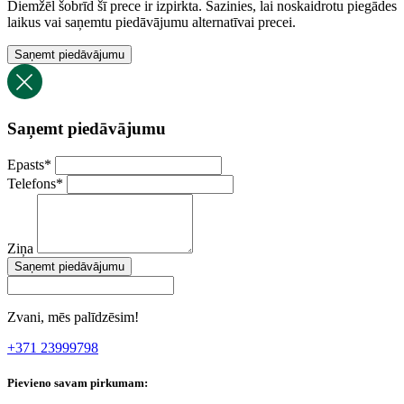
Diemžēl šobrīd šī prece ir izpirkta. Sazinies, lai noskaidrotu piegādes
laikus vai saņemtu piedāvājumu alternatīvai precei.
Saņemt piedāvājumu
Saņemt piedāvājumu
Epasts
*
Telefons
*
Ziņa
Saņemt piedāvājumu
Zvani, mēs palīdzēsim!
+371 23999798
Pievieno savam pirkumam: