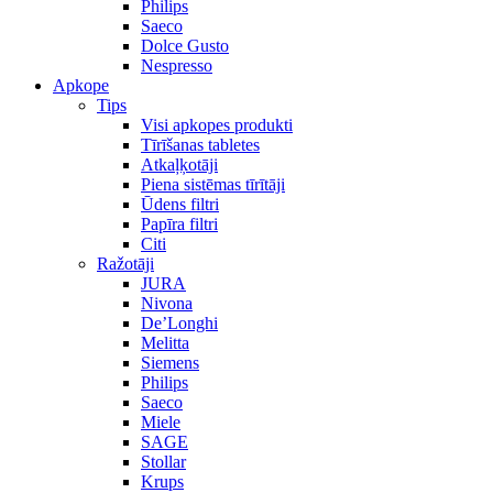
Philips
Saeco
Dolce Gusto
Nespresso
Apkope
Tips
Visi apkopes produkti
Tīrīšanas tabletes
Atkaļķotāji
Piena sistēmas tīrītāji
Ūdens filtri
Papīra filtri
Citi
Ražotāji
JURA
Nivona
De’Longhi
Melitta
Siemens
Philips
Saeco
Miele
SAGE
Stollar
Krups