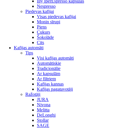
Illy IperEspresso kapsulas
Nespresso
Piedevas kafijai
Visas piedevas kafijai
Monin sīrupi
Piens
Cukurs
Šokolāde
Cits
Kafijas automāti
Tips
Visi kafijas automāti
Automātiskie
Tradicionālie
Ar kapsulām
Ar filtriem
Kafijas kannas
Kafijas pagatavotāji
Ražotāji
JURA
Nivona
Melitta
DeLonghi
Stollar
SAGE