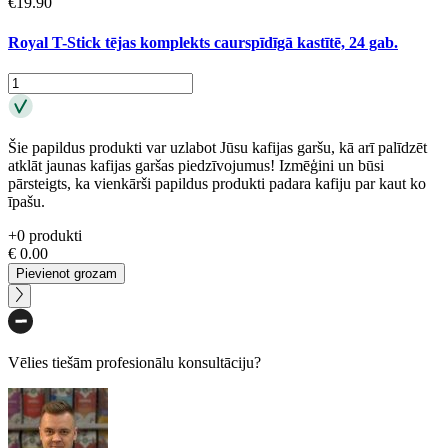
€
19.90
Royal T-Stick tējas komplekts caurspīdīgā kastītē, 24 gab.
Šie papildus produkti var uzlabot Jūsu kafijas garšu, kā arī palīdzēt
atklāt jaunas kafijas garšas piedzīvojumus! Izmēģini un būsi
pārsteigts, ka vienkārši papildus produkti padara kafiju par kaut ko
īpašu.
+
0
produkti
€
0.00
Pievienot grozam
Vēlies tiešām profesionālu konsultāciju?