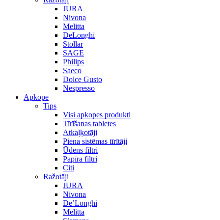
JURA
Nivona
Melitta
DeLonghi
Stollar
SAGE
Philips
Saeco
Dolce Gusto
Nespresso
Apkope
Tips
Visi apkopes produkti
Tīrīšanas tabletes
Atkaļķotāji
Piena sistēmas tīrītāji
Ūdens filtri
Papīra filtri
Citi
Ražotāji
JURA
Nivona
De’Longhi
Melitta