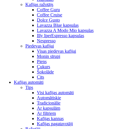
Kafijas ražotājs
Coffee Guru
Coffee Cruise
Dolce Gusto
Lavazza Blue kapsulas
Lavazza A Modo Mio kapsulas
Illy IperEspresso kapsulas
Nespresso
Piedevas kafijai
Visas piedevas kafijai
Monin sīrupi
Piens
Cukurs
Šokolāde
Cits
Kafijas automāti
Tips
Visi kafijas automāti
Automātiskie
Tradicionālie
Ar kapsulām
Ar filtriem
Kafijas kannas
Kafijas pagatavotāji
Ražotāji