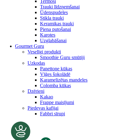
Termosi
Trauki līdzņemšanai
Ūdenspudeles
Stikla trauki
Keramikas trauki
Piena putošanai
Karotes
Uzglabāšanai
Gourmet Guru
Veselīgi produkti
Smoothie Guru smūtiji
Uzkodas
Panettone kūkas
Vīģes šokolādē
Karamelizētas mandeles
Colomba kūkas
Dzērieni
Kakao
Frappe maisījumi
Piedevas kafijai
Fabbri sīrupi