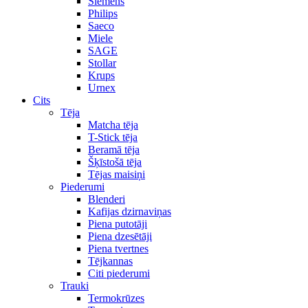
Siemens
Philips
Saeco
Miele
SAGE
Stollar
Krups
Urnex
Cits
Tēja
Matcha tēja
T-Stick tēja
Beramā tēja
Šķīstošā tēja
Tējas maisiņi
Piederumi
Blenderi
Kafijas dzirnaviņas
Piena putotāji
Piena dzesētāji
Piena tvertnes
Tējkannas
Citi piederumi
Trauki
Termokrūzes