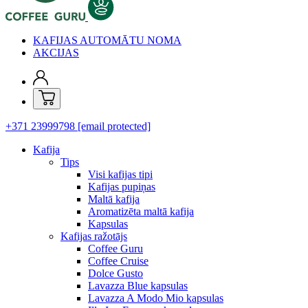
KAFIJAS AUTOMĀTU NOMA
AKCIJAS
+371 23999798
[email protected]
Kafija
Tips
Visi kafijas tipi
Kafijas pupiņas
Maltā kafija
Aromatizēta maltā kafija
Kapsulas
Kafijas ražotājs
Coffee Guru
Coffee Cruise
Dolce Gusto
Lavazza Blue kapsulas
Lavazza A Modo Mio kapsulas