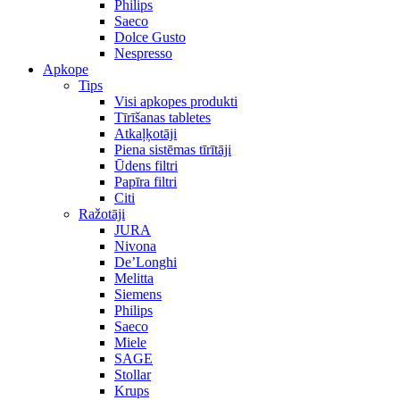
Philips
Saeco
Dolce Gusto
Nespresso
Apkope
Tips
Visi apkopes produkti
Tīrīšanas tabletes
Atkaļķotāji
Piena sistēmas tīrītāji
Ūdens filtri
Papīra filtri
Citi
Ražotāji
JURA
Nivona
De’Longhi
Melitta
Siemens
Philips
Saeco
Miele
SAGE
Stollar
Krups