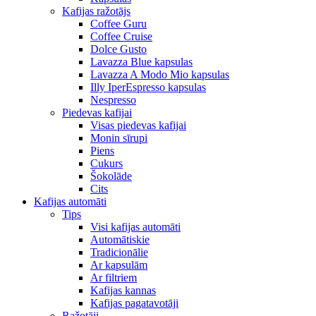
Kafijas ražotājs
Coffee Guru
Coffee Cruise
Dolce Gusto
Lavazza Blue kapsulas
Lavazza A Modo Mio kapsulas
Illy IperEspresso kapsulas
Nespresso
Piedevas kafijai
Visas piedevas kafijai
Monin sīrupi
Piens
Cukurs
Šokolāde
Cits
Kafijas automāti
Tips
Visi kafijas automāti
Automātiskie
Tradicionālie
Ar kapsulām
Ar filtriem
Kafijas kannas
Kafijas pagatavotāji
Ražotāji