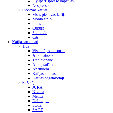
Illy IperEspresso kapsulas
Nespresso
Piedevas kafijai
Visas piedevas kafijai
Monin sīrupi
Piens
Cukurs
Šokolāde
Cits
Kafijas automāti
Tips
Visi kafijas automāti
Automātiskie
Tradicionālie
Ar kapsulām
Ar filtriem
Kafijas kannas
Kafijas pagatavotāji
Ražotāji
JURA
Nivona
Melitta
DeLonghi
Stollar
SAGE