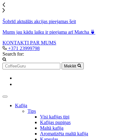
Šobrīd aktuālās akcijas pieejamas šeit
Mums jau kādu laiku ir pieejama arī Matcha 🍵
KONTAKTI
PAR MUMS
+371 23999798
Search for:
Meklēt
Kafija
Tips
Visi kafijas tipi
Kafijas pupiņas
Maltā kafija
Aromatizēta maltā kafija
Kapsulas