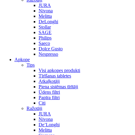
JURA
Nivona
Melitta
DeLonghi
Stollar
SAGE
Philips
Saeco
Dolce Gusto
Nespresso
Apkope
Tips
Visi apkopes produkti
Tīrīšanas tabletes
Atkaļķotāji
Piena sistēmas tīrītāji
Ūdens filtri
Papīra filtri
Citi
Ražotāji
JURA
Nivona
De’Longhi
Melitta