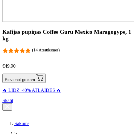
Kafijas pupiņas Coffee Guru Mexico Maragogype, 1
kg
(14 Atsauksmes)
€
49.90
Pievienot grozam
🔥 LĪDZ -40% ATLAIDES 🔥
Skatīt
Sākums
>