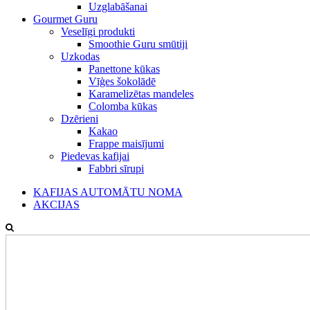
Uzglabāšanai
Gourmet Guru
Veselīgi produkti
Smoothie Guru smūtiji
Uzkodas
Panettone kūkas
Vīģes šokolādē
Karamelizētas mandeles
Colomba kūkas
Dzērieni
Kakao
Frappe maisījumi
Piedevas kafijai
Fabbri sīrupi
KAFIJAS AUTOMĀTU NOMA
AKCIJAS