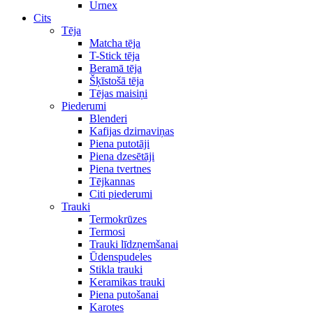
Urnex
Cits
Tēja
Matcha tēja
T-Stick tēja
Beramā tēja
Šķīstošā tēja
Tējas maisiņi
Piederumi
Blenderi
Kafijas dzirnaviņas
Piena putotāji
Piena dzesētāji
Piena tvertnes
Tējkannas
Citi piederumi
Trauki
Termokrūzes
Termosi
Trauki līdzņemšanai
Ūdenspudeles
Stikla trauki
Keramikas trauki
Piena putošanai
Karotes