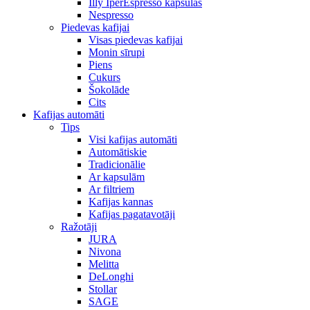
Illy IperEspresso kapsulas
Nespresso
Piedevas kafijai
Visas piedevas kafijai
Monin sīrupi
Piens
Cukurs
Šokolāde
Cits
Kafijas automāti
Tips
Visi kafijas automāti
Automātiskie
Tradicionālie
Ar kapsulām
Ar filtriem
Kafijas kannas
Kafijas pagatavotāji
Ražotāji
JURA
Nivona
Melitta
DeLonghi
Stollar
SAGE