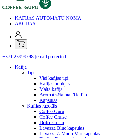
KAFIJAS AUTOMĀTU NOMA
AKCIJAS
+371 23999798
[email protected]
Kafija
Tips
Visi kafijas tipi
Kafijas pupiņas
Maltā kafija
Aromatizēta maltā kafija
Kapsulas
Kafijas ražotājs
Coffee Guru
Coffee Cruise
Dolce Gusto
Lavazza Blue kapsulas
Lavazza A Modo Mio kapsulas