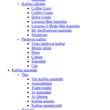
Kafijas ražotājs
Coffee Guru
Coffee Cruise
Dolce Gusto
Lavazza Blue kapsulas
Lavazza A Modo Mio kapsulas
Illy IperEspresso kapsulas
Nespresso
Piedevas kafijai
Visas piedevas kafijai
Monin sīrupi
Piens
Cukurs
Šokolāde
Cits
Kafijas automāti
Tips
Visi kafijas automāti
Automātiskie
Tradicionālie
Ar kapsulām
Ar filtriem
Kafijas kannas
Kafijas pagatavotāji
Ražotāji