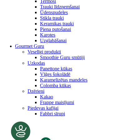
Termosi
Trauki līdzņemšanai
Ūdenspudeles
Stikla trauki
Keramikas trauki
Piena putošanai
Karotes
Uzglabāšanai
Gourmet Guru
Veselīgi produkti
Smoothie Guru smūtiji
Uzkodas
Panettone kūkas
Vīģes šokolādē
Karamelizētas mandeles
Colomba kūkas
Dzērieni
Kakao
Frappe maisījumi
Piedevas kafijai
Fabbri sīrupi