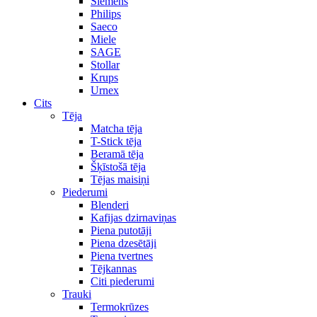
Siemens
Philips
Saeco
Miele
SAGE
Stollar
Krups
Urnex
Cits
Tēja
Matcha tēja
T-Stick tēja
Beramā tēja
Šķīstošā tēja
Tējas maisiņi
Piederumi
Blenderi
Kafijas dzirnaviņas
Piena putotāji
Piena dzesētāji
Piena tvertnes
Tējkannas
Citi piederumi
Trauki
Termokrūzes