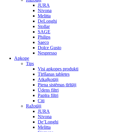
JURA
Nivona
Melitta
DeLonghi
Stollar
SAGE
Philips
Saeco
Dolce Gusto
Nespresso
Apkope
Tips
Visi apkopes produkti
Tīrīšanas tabletes
Atkaļķotāji
Piena sistēmas tīrītāji
Ūdens filtri
Papīra filtri
Citi
Ražotāji
JURA
Nivona
De’Longhi
Melitta