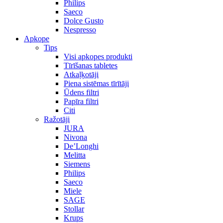
Philips
Saeco
Dolce Gusto
Nespresso
Apkope
Tips
Visi apkopes produkti
Tīrīšanas tabletes
Atkaļķotāji
Piena sistēmas tīrītāji
Ūdens filtri
Papīra filtri
Citi
Ražotāji
JURA
Nivona
De’Longhi
Melitta
Siemens
Philips
Saeco
Miele
SAGE
Stollar
Krups