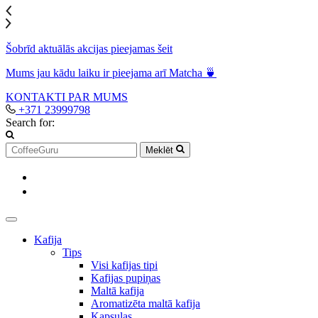
Šobrīd aktuālās akcijas pieejamas šeit
Mums jau kādu laiku ir pieejama arī Matcha 🍵
KONTAKTI
PAR MUMS
+371 23999798
Search for:
Meklēt
Kafija
Tips
Visi kafijas tipi
Kafijas pupiņas
Maltā kafija
Aromatizēta maltā kafija
Kapsulas