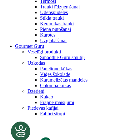
Termosi
Trauki līdzņemšanai
Ūdenspudeles
Stikla trauki
Keramikas trauki
Piena putošanai
Karotes
Uzglabāšanai
Gourmet Guru
Veselīgi produkti
Smoothie Guru smūtiji
Uzkodas
Panettone kūkas
Vīģes šokolādē
Karamelizētas mandeles
Colomba kūkas
Dzērieni
Kakao
Frappe maisījumi
Piedevas kafijai
Fabbri sīrupi