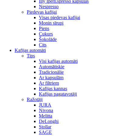
Illy IperEspresso kapsulas
Nespresso
Piedevas kafijai
Visas piedevas kafijai
Monin sīrupi
Piens
Cukurs
Šokolāde
Cits
Kafijas automāti
Tips
Visi kafijas automāti
Automātiskie
Tradicionālie
Ar kapsulām
Ar filtriem
Kafijas kannas
Kafijas pagatavotāji
Ražotāji
JURA
Nivona
Melitta
DeLonghi
Stollar
SAGE