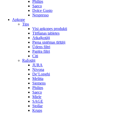
Philips
Saeco
Dolce Gusto
Nespresso
Apkope
Tips
Visi apkopes produkti
Tīrīšanas tabletes
Atkaļķotāji
Piena sistēmas tīrītāji
Ūdens filtri
Papīra filtri
Citi
Ražotāji
JURA
Nivona
De’Longhi
Melitta
Siemens
Philips
Saeco
Miele
SAGE
Stollar
Krups