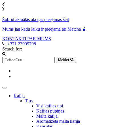
Šobrīd aktuālās akcijas pieejamas šeit
Mums jau kādu laiku ir pieejama arī Matcha 🍵
KONTAKTI
PAR MUMS
+371 23999798
Search for:
Meklēt
Kafija
Tips
Visi kafijas tipi
Kafijas pupiņas
Maltā kafija
Aromatizēta maltā kafija
Kapsulas