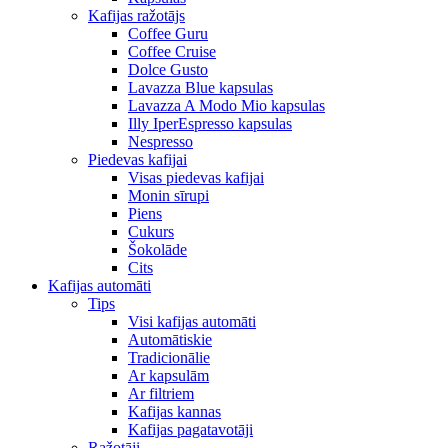
Kafijas ražotājs
Coffee Guru
Coffee Cruise
Dolce Gusto
Lavazza Blue kapsulas
Lavazza A Modo Mio kapsulas
Illy IperEspresso kapsulas
Nespresso
Piedevas kafijai
Visas piedevas kafijai
Monin sīrupi
Piens
Cukurs
Šokolāde
Cits
Kafijas automāti
Tips
Visi kafijas automāti
Automātiskie
Tradicionālie
Ar kapsulām
Ar filtriem
Kafijas kannas
Kafijas pagatavotāji
Ražotāji