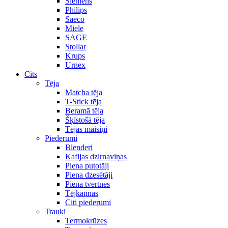
Siemens
Philips
Saeco
Miele
SAGE
Stollar
Krups
Urnex
Cits
Tēja
Matcha tēja
T-Stick tēja
Beramā tēja
Šķīstošā tēja
Tējas maisiņi
Piederumi
Blenderi
Kafijas dzirnaviņas
Piena putotāji
Piena dzesētāji
Piena tvertnes
Tējkannas
Citi piederumi
Trauki
Termokrūzes