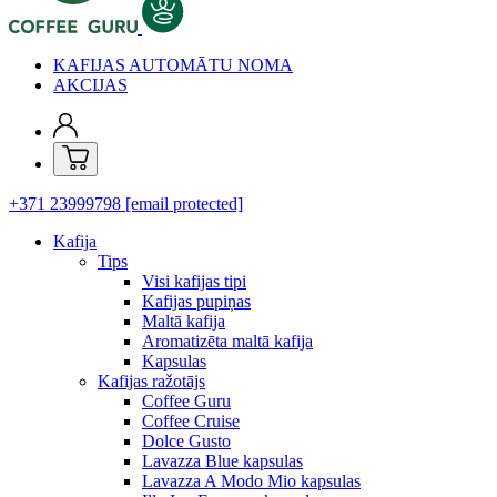
KAFIJAS AUTOMĀTU NOMA
AKCIJAS
+371 23999798
[email protected]
Kafija
Tips
Visi kafijas tipi
Kafijas pupiņas
Maltā kafija
Aromatizēta maltā kafija
Kapsulas
Kafijas ražotājs
Coffee Guru
Coffee Cruise
Dolce Gusto
Lavazza Blue kapsulas
Lavazza A Modo Mio kapsulas