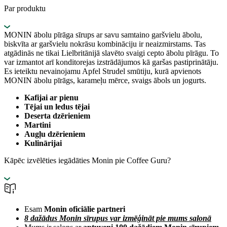
Par produktu
MONIN ābolu pīrāga sīrups ar savu samtaino garšvielu ābolu,
biskvīta ar garšvielu nokrāsu kombināciju ir neaizmirstams. Tas
atgādinās ne tikai Lielbritānijā slavēto svaigi cepto ābolu pīrāgu. To
var izmantot arī konditorejas izstrādājumos kā garšas pastiprinātāju.
Es ieteiktu nevainojamu Apfel Strudel smūtiju, kurā apvienots
MONIN ābolu pīrāgs, karameļu mērce, svaigs ābols un jogurts.
Kafijai ar pienu
Tējai un ledus tējai
Deserta dzērieniem
Martini
Augļu dzērieniem
Kulinārijai
Kāpēc izvēlēties iegādāties Monin pie Coffee Guru?
Esam
Monin oficiālie partneri
8 dažādus Monin sīrupus var izmēģināt pie mums salonā