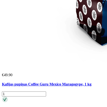
€
49.90
Kafijas pupiņas Coffee Guru Mexico Maragogype, 1 kg