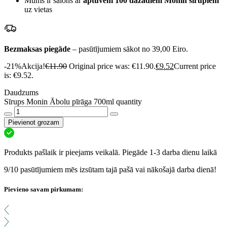
Mums ir salons ar
aptuveni 100 dažādiem Monin sīrupiem
uz vietas
Bezmaksas piegāde
– pasūtījumiem sākot no 39,00 Eiro.
-21%
Akcija!
€
11.90
Original price was: €11.90.
€
9.52
Current price
is: €9.52.
Daudzums
Sīrups Monin Ābolu pīrāga 700ml quantity
Pievienot grozam
Produkts pašlaik ir pieejams veikalā. Piegāde 1-3 darba dienu laikā
9/10 pasūtījumiem mēs izsūtam tajā pašā vai nākošajā darba dienā!
Pievieno savam pirkumam: