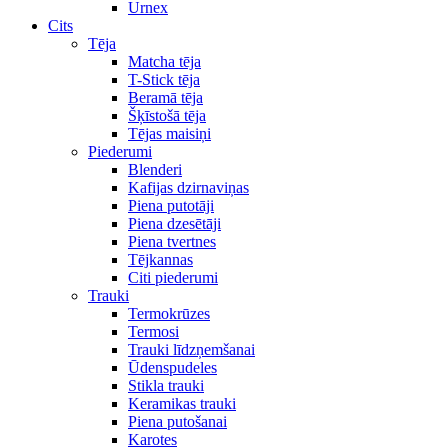
Urnex
Cits
Tēja
Matcha tēja
T-Stick tēja
Beramā tēja
Šķīstošā tēja
Tējas maisiņi
Piederumi
Blenderi
Kafijas dzirnaviņas
Piena putotāji
Piena dzesētāji
Piena tvertnes
Tējkannas
Citi piederumi
Trauki
Termokrūzes
Termosi
Trauki līdzņemšanai
Ūdenspudeles
Stikla trauki
Keramikas trauki
Piena putošanai
Karotes