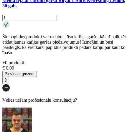
Melnā tēja ar citronu garšu Royal T-Stick Refreshing Lemon,
30 gab.
Šie papildus produkti var uzlabot Jūsu kafijas garšu, kā arī palīdzēt
atklāt jaunas kafijas garšas piedzīvojumus! Izmēģini un būsi
pārsteigts, ka vienkārši papildus produkti padara kafiju par kaut ko
īpašu.
+
0
produkti
€
0.00
Pievienot grozam
Vēlies tiešām profesionālu konsultāciju?