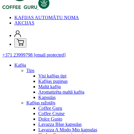
KAFIJAS AUTOMĀTU NOMA
AKCIJAS
+371 23999798
[email protected]
Kafija
Tips
Visi kafijas tipi
Kafijas pupiņas
Maltā kafija
Aromatizēta maltā kafija
Kapsulas
Kafijas ražotājs
Coffee Guru
Coffee Cruise
Dolce Gusto
Lavazza Blue kapsulas
Lavazza A Modo Mio kapsulas