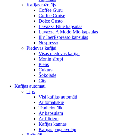
Kafijas ražotājs
Coffee Guru
Coffee Cruise
Dolce Gusto
Lavazza Blue kapsulas
Lavazza A Modo Mio kapsulas
Illy IperEspresso kapsulas
Nespresso
Piedevas kafijai
Visas piedevas kafijai
Monin sīrupi
Piens
Cukurs
Šokolāde
Cits
Kafijas automāti
Tips
Visi kafijas automāti
Automātiskie
Tradicionālie
Ar kapsulām
Ar filtriem
Kafijas kannas
Kafijas pagatavotāji
Ražotāji