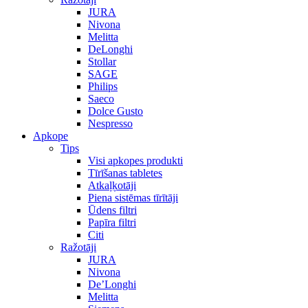
JURA
Nivona
Melitta
DeLonghi
Stollar
SAGE
Philips
Saeco
Dolce Gusto
Nespresso
Apkope
Tips
Visi apkopes produkti
Tīrīšanas tabletes
Atkaļķotāji
Piena sistēmas tīrītāji
Ūdens filtri
Papīra filtri
Citi
Ražotāji
JURA
Nivona
De’Longhi
Melitta