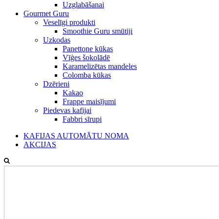
Uzglabāšanai
Gourmet Guru
Veselīgi produkti
Smoothie Guru smūtiji
Uzkodas
Panettone kūkas
Vīģes šokolādē
Karamelizētas mandeles
Colomba kūkas
Dzērieni
Kakao
Frappe maisījumi
Piedevas kafijai
Fabbri sīrupi
KAFIJAS AUTOMĀTU NOMA
AKCIJAS