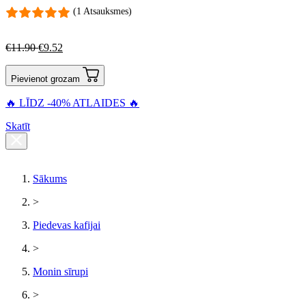
(1 Atsauksmes)
€
11.90
€
9.52
Pievienot grozam
🔥 LĪDZ -40% ATLAIDES 🔥
Skatīt
Sākums
>
Piedevas kafijai
>
Monin sīrupi
>