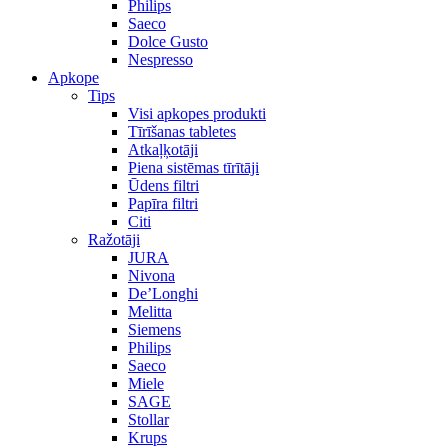
Philips
Saeco
Dolce Gusto
Nespresso
Apkope
Tips
Visi apkopes produkti
Tīrīšanas tabletes
Atkaļķotāji
Piena sistēmas tīrītāji
Ūdens filtri
Papīra filtri
Citi
Ražotāji
JURA
Nivona
De’Longhi
Melitta
Siemens
Philips
Saeco
Miele
SAGE
Stollar
Krups