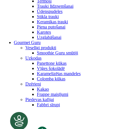
Termosi
Trauki līdzņemšanai
Ūdenspudeles
Stikla trauki
Keramikas trauki
Piena putošanai
Karotes
Uzglabāšanai
Gourmet Guru
Veselīgi produkti
Smoothie Guru smūtiji
Uzkodas
Panettone kūkas
Vīģes šokolādē
Karamelizētas mandeles
Colomba kūkas
Dzērieni
Kakao
Frappe maisījumi
Piedevas kafijai
Fabbri sīrupi