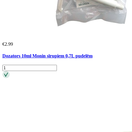
€
2.99
Dozators 10ml Monin sīrupiem 0,7L pudelēm