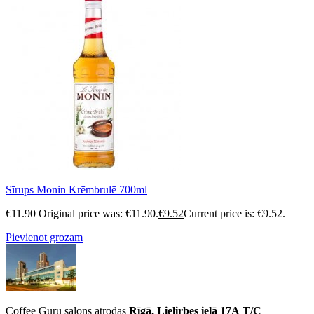
Sīrups Monin Krēmbrulē 700ml
€
11.90
Original price was: €11.90.
€
9.52
Current price is: €9.52.
Pievienot grozam
Coffee Guru salons atrodas
Rīgā, Lielirbes ielā 17A
T/C