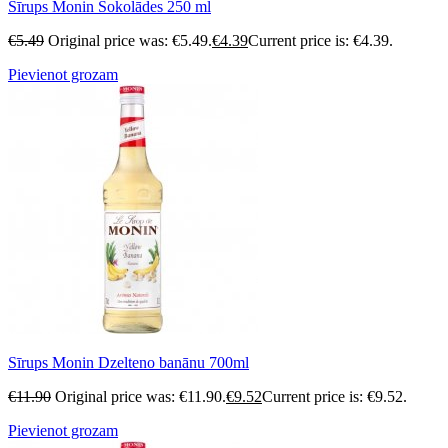
Sīrups Monin Šokolādes 250 ml
€
5.49
Original price was: €5.49.
€
4.39
Current price is: €4.39.
Pievienot grozam
Sīrups Monin Dzelteno banānu 700ml
€
11.90
Original price was: €11.90.
€
9.52
Current price is: €9.52.
Pievienot grozam