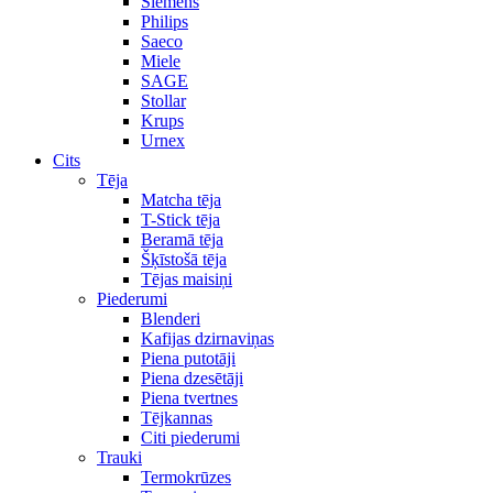
Siemens
Philips
Saeco
Miele
SAGE
Stollar
Krups
Urnex
Cits
Tēja
Matcha tēja
T-Stick tēja
Beramā tēja
Šķīstošā tēja
Tējas maisiņi
Piederumi
Blenderi
Kafijas dzirnaviņas
Piena putotāji
Piena dzesētāji
Piena tvertnes
Tējkannas
Citi piederumi
Trauki
Termokrūzes