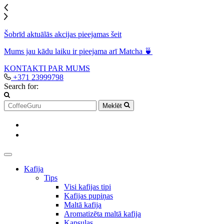
Šobrīd aktuālās akcijas pieejamas šeit
Mums jau kādu laiku ir pieejama arī Matcha 🍵
KONTAKTI
PAR MUMS
+371 23999798
Search for:
Meklēt
Kafija
Tips
Visi kafijas tipi
Kafijas pupiņas
Maltā kafija
Aromatizēta maltā kafija
Kapsulas