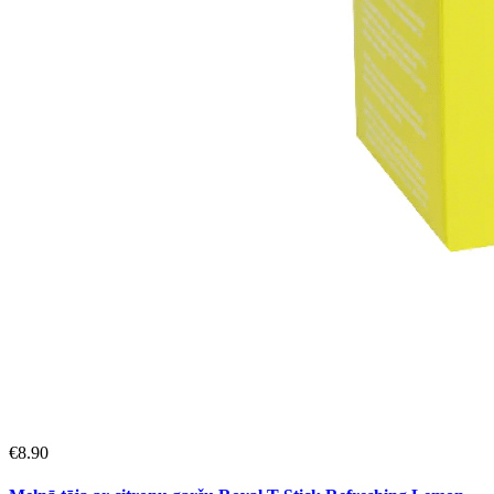
€
8.90