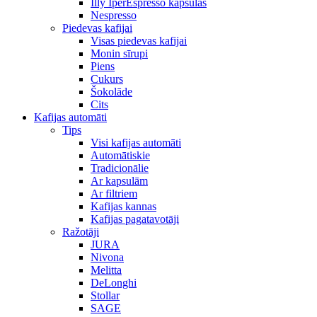
Illy IperEspresso kapsulas
Nespresso
Piedevas kafijai
Visas piedevas kafijai
Monin sīrupi
Piens
Cukurs
Šokolāde
Cits
Kafijas automāti
Tips
Visi kafijas automāti
Automātiskie
Tradicionālie
Ar kapsulām
Ar filtriem
Kafijas kannas
Kafijas pagatavotāji
Ražotāji
JURA
Nivona
Melitta
DeLonghi
Stollar
SAGE