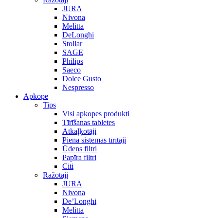
JURA
Nivona
Melitta
DeLonghi
Stollar
SAGE
Philips
Saeco
Dolce Gusto
Nespresso
Apkope
Tips
Visi apkopes produkti
Tīrīšanas tabletes
Atkaļķotāji
Piena sistēmas tīrītāji
Ūdens filtri
Papīra filtri
Citi
Ražotāji
JURA
Nivona
De’Longhi
Melitta