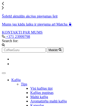
Šobrīd aktuālās akcijas pieejamas šeit
Mums jau kādu laiku ir pieejama arī Matcha 🍵
KONTAKTI
PAR MUMS
+371 23999798
Search for:
Meklēt
Kafija
Tips
Visi kafijas tipi
Kafijas pupiņas
Maltā kafija
Aromatizēta maltā kafija
Kapsulas