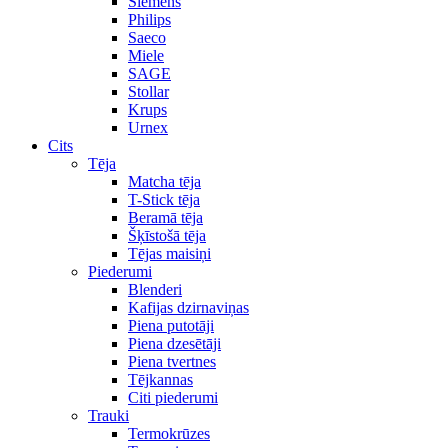
Siemens
Philips
Saeco
Miele
SAGE
Stollar
Krups
Urnex
Cits
Tēja
Matcha tēja
T-Stick tēja
Beramā tēja
Šķīstošā tēja
Tējas maisiņi
Piederumi
Blenderi
Kafijas dzirnaviņas
Piena putotāji
Piena dzesētāji
Piena tvertnes
Tējkannas
Citi piederumi
Trauki
Termokrūzes