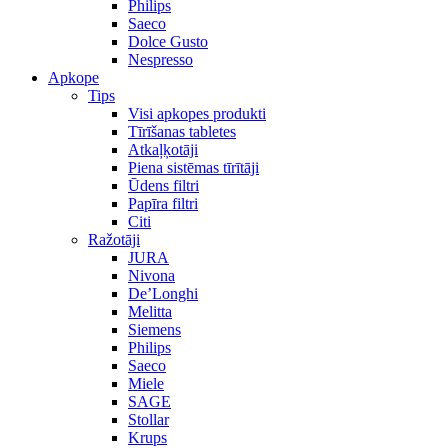
Philips
Saeco
Dolce Gusto
Nespresso
Apkope
Tips
Visi apkopes produkti
Tīrīšanas tabletes
Atkaļķotāji
Piena sistēmas tīrītāji
Ūdens filtri
Papīra filtri
Citi
Ražotāji
JURA
Nivona
De’Longhi
Melitta
Siemens
Philips
Saeco
Miele
SAGE
Stollar
Krups