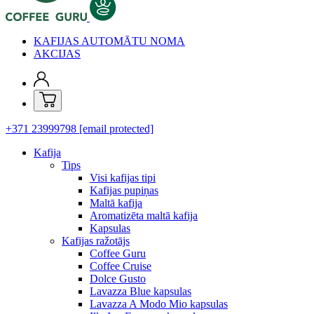
KAFIJAS AUTOMĀTU NOMA
AKCIJAS
+371 23999798
[email protected]
Kafija
Tips
Visi kafijas tipi
Kafijas pupiņas
Maltā kafija
Aromatizēta maltā kafija
Kapsulas
Kafijas ražotājs
Coffee Guru
Coffee Cruise
Dolce Gusto
Lavazza Blue kapsulas
Lavazza A Modo Mio kapsulas