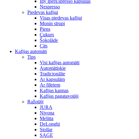
Illy IperEspresso kapsulas
Nespresso
Piedevas kafijai
Visas piedevas kafijai
Monin sīrupi
Piens
Cukurs
Šokolāde
Cits
Kafijas automāti
Tips
Visi kafijas automāti
Automātiskie
Tradicionālie
Ar kapsulām
Ar filtriem
Kafijas kannas
Kafijas pagatavotāji
Ražotāji
JURA
Nivona
Melitta
DeLonghi
Stollar
SAGE