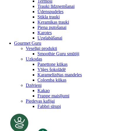
Termosi
Trauki līdzņemšanai
Ūdenspudeles
Stikla trauki
Keramikas trauki
Piena putošanai
Karotes
Uzglabāšanai
Gourmet Guru
Veselīgi produkti
Smoothie Guru smūtiji
Uzkodas
Panettone kūkas
Vīģes šokolādē
Karamelizētas mandeles
Colomba kūkas
Dzērieni
Kakao
Frappe maisījumi
Piedevas kafijai
Fabbri sīrupi