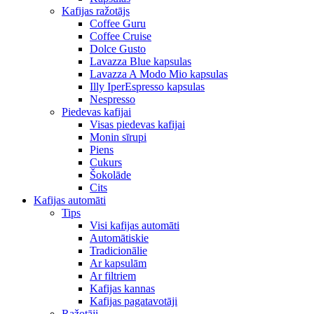
Kafijas ražotājs
Coffee Guru
Coffee Cruise
Dolce Gusto
Lavazza Blue kapsulas
Lavazza A Modo Mio kapsulas
Illy IperEspresso kapsulas
Nespresso
Piedevas kafijai
Visas piedevas kafijai
Monin sīrupi
Piens
Cukurs
Šokolāde
Cits
Kafijas automāti
Tips
Visi kafijas automāti
Automātiskie
Tradicionālie
Ar kapsulām
Ar filtriem
Kafijas kannas
Kafijas pagatavotāji
Ražotāji