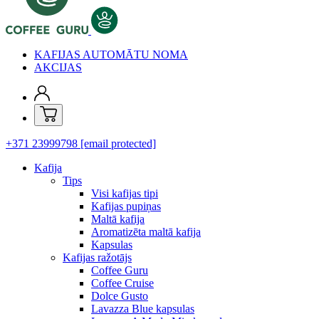
KAFIJAS AUTOMĀTU NOMA
AKCIJAS
+371 23999798
[email protected]
Kafija
Tips
Visi kafijas tipi
Kafijas pupiņas
Maltā kafija
Aromatizēta maltā kafija
Kapsulas
Kafijas ražotājs
Coffee Guru
Coffee Cruise
Dolce Gusto
Lavazza Blue kapsulas