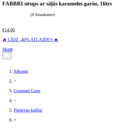
FABBRI sīrups ar sāļās karameles garšu, 1litrs
(0 Atsauksmes)
€
14.90
🔥 LĪDZ -40% ATLAIDES 🔥
Skatīt
Sākums
>
Gourmet Guru
>
Piedevas kafijai
>