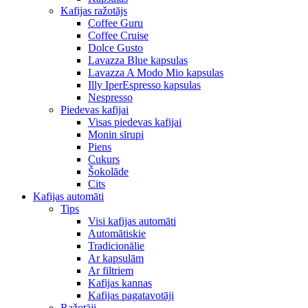
Kafijas ražotājs
Coffee Guru
Coffee Cruise
Dolce Gusto
Lavazza Blue kapsulas
Lavazza A Modo Mio kapsulas
Illy IperEspresso kapsulas
Nespresso
Piedevas kafijai
Visas piedevas kafijai
Monin sīrupi
Piens
Cukurs
Šokolāde
Cits
Kafijas automāti
Tips
Visi kafijas automāti
Automātiskie
Tradicionālie
Ar kapsulām
Ar filtriem
Kafijas kannas
Kafijas pagatavotāji
Ražotāji