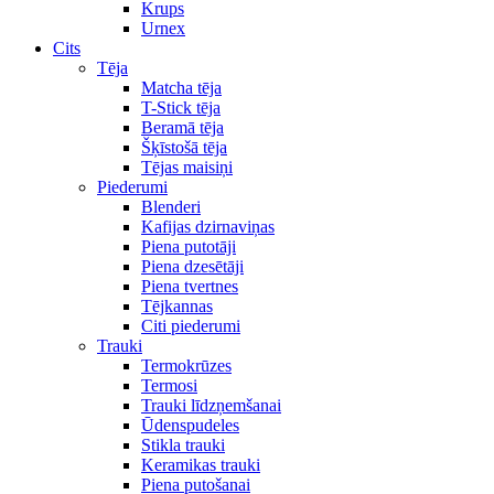
Krups
Urnex
Cits
Tēja
Matcha tēja
T-Stick tēja
Beramā tēja
Šķīstošā tēja
Tējas maisiņi
Piederumi
Blenderi
Kafijas dzirnaviņas
Piena putotāji
Piena dzesētāji
Piena tvertnes
Tējkannas
Citi piederumi
Trauki
Termokrūzes
Termosi
Trauki līdzņemšanai
Ūdenspudeles
Stikla trauki
Keramikas trauki
Piena putošanai