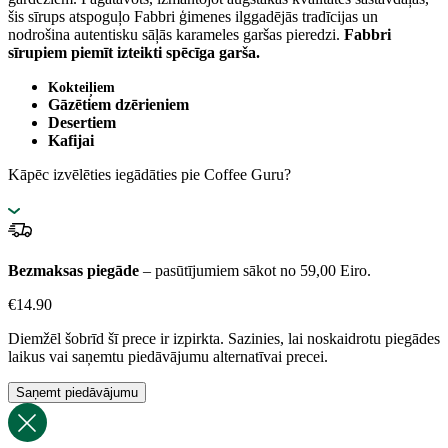
šis sīrups atspoguļo Fabbri ģimenes ilggadējās tradīcijas un
nodrošina autentisku sāļās karameles garšas pieredzi.
Fabbri
sīrupiem piemīt izteikti spēcīga garša.
Kokteiļiem
Gāzētiem dzērieniem
Desertiem
Kafijai
Kāpēc izvēlēties iegādāties pie Coffee Guru?
Bezmaksas piegāde
– pasūtījumiem sākot no 59,00 Eiro.
€
14.90
Diemžēl šobrīd šī prece ir izpirkta. Sazinies, lai noskaidrotu piegādes
laikus vai saņemtu piedāvājumu alternatīvai precei.
Saņemt piedāvājumu