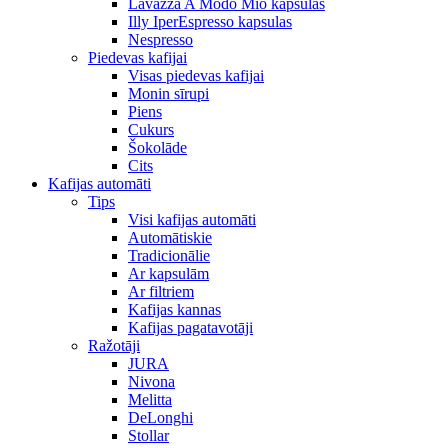
Lavazza A Modo Mio kapsulas
Illy IperEspresso kapsulas
Nespresso
Piedevas kafijai
Visas piedevas kafijai
Monin sīrupi
Piens
Cukurs
Šokolāde
Cits
Kafijas automāti
Tips
Visi kafijas automāti
Automātiskie
Tradicionālie
Ar kapsulām
Ar filtriem
Kafijas kannas
Kafijas pagatavotāji
Ražotāji
JURA
Nivona
Melitta
DeLonghi
Stollar