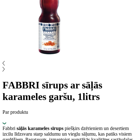
FABBRI sīrups ar sāļās
karameles garšu, 1litrs
Par produktu
Fabbri
sāļās karameles sīrups
piešķirs dzērieniem un desertiem
izcilu līdzsvaru starp saldumu un vieglu sāļumu, kas patiks visiem
gardēžiem. Pagatavots, izmantojot augstākās kvalitātes sastāvdaļas,