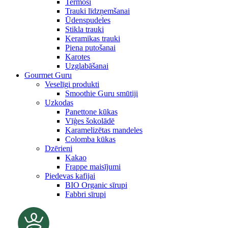
Termosi
Trauki līdzņemšanai
Ūdenspudeles
Stikla trauki
Keramikas trauki
Piena putošanai
Karotes
Uzglabāšanai
Gourmet Guru
Veselīgi produkti
Smoothie Guru smūtiji
Uzkodas
Panettone kūkas
Vīģes šokolādē
Karamelizētas mandeles
Colomba kūkas
Dzērieni
Kakao
Frappe maisījumi
Piedevas kafijai
BIO Organic sīrupi
Fabbri sīrupi