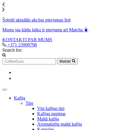
Šobrīd aktuālās akcijas pieejamas šeit
Mums jau kādu laiku ir pieejama arī Matcha 🍵
KONTAKTI
PAR MUMS
+371 23999798
Search for:
Meklēt
Kafija
Tips
Visi kafijas tipi
Kafijas pupiņas
Maltā kafija
Aromatizēta maltā kafija
Kapsulas