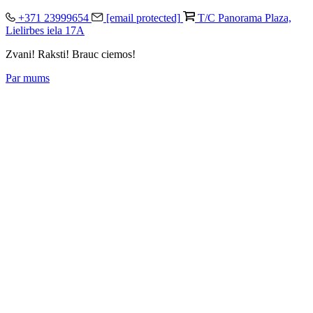
+371 23999654
[email protected]
T/C Panorama Plaza,
Lielirbes iela 17A
Zvani! Raksti! Brauc ciemos!
Par mums