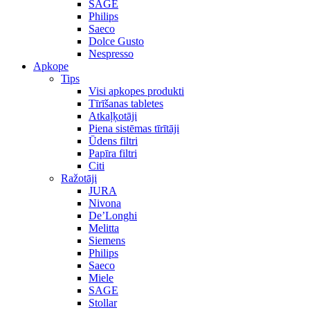
SAGE
Philips
Saeco
Dolce Gusto
Nespresso
Apkope
Tips
Visi apkopes produkti
Tīrīšanas tabletes
Atkaļķotāji
Piena sistēmas tīrītāji
Ūdens filtri
Papīra filtri
Citi
Ražotāji
JURA
Nivona
De’Longhi
Melitta
Siemens
Philips
Saeco
Miele
SAGE
Stollar