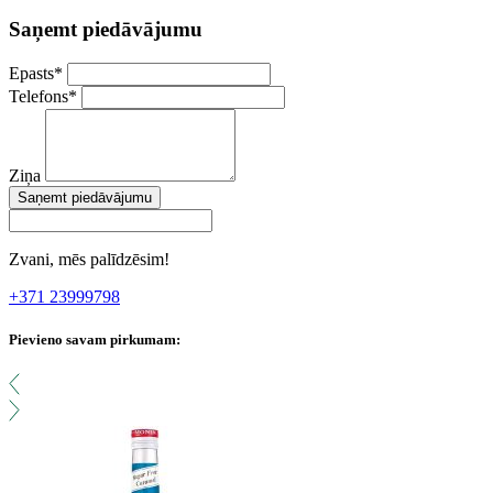
Saņemt piedāvājumu
Epasts
*
Telefons
*
Ziņa
Saņemt piedāvājumu
Zvani, mēs palīdzēsim!
+371 23999798
Pievieno savam pirkumam: