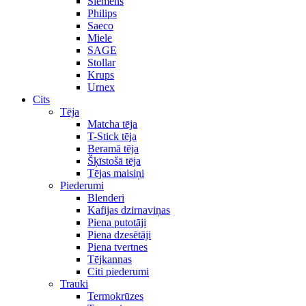
Siemens
Philips
Saeco
Miele
SAGE
Stollar
Krups
Urnex
Cits
Tēja
Matcha tēja
T-Stick tēja
Beramā tēja
Šķīstošā tēja
Tējas maisiņi
Piederumi
Blenderi
Kafijas dzirnaviņas
Piena putotāji
Piena dzesētāji
Piena tvertnes
Tējkannas
Citi piederumi
Trauki
Termokrūzes