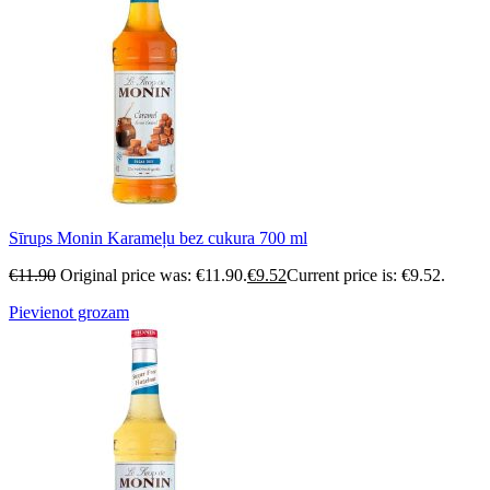
Sīrups Monin Karameļu bez cukura 700 ml
€
11.90
Original price was: €11.90.
€
9.52
Current price is: €9.52.
Pievienot grozam