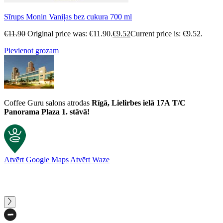
Sīrups Monin Vaniļas bez cukura 700 ml
€
11.90
Original price was: €11.90.
€
9.52
Current price is: €9.52.
Pievienot grozam
Coffee Guru salons atrodas
Rīgā, Lielirbes ielā 17A
T/C
Panorama Plaza 1. stāvā!
Atvērt Google Maps
Atvērt Waze