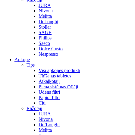
JURA
Nivona
Melitta
DeLonghi
Stollar
SAGE
Philips
Saeco
Dolce Gusto
Nespresso
Apkope
Tips
Visi apkopes produkti
Tīrīšanas tabletes
Atkaļķotāji
Piena sistēmas tīrītāji
Ūdens filtri
Papīra filtri
Citi
Ražotāji
JURA
Nivona
De’Longhi
Melitta