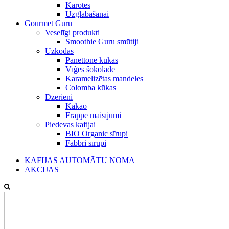
Karotes
Uzglabāšanai
Gourmet Guru
Veselīgi produkti
Smoothie Guru smūtiji
Uzkodas
Panettone kūkas
Vīģes šokolādē
Karamelizētas mandeles
Colomba kūkas
Dzērieni
Kakao
Frappe maisījumi
Piedevas kafijai
BIO Organic sīrupi
Fabbri sīrupi
KAFIJAS AUTOMĀTU NOMA
AKCIJAS