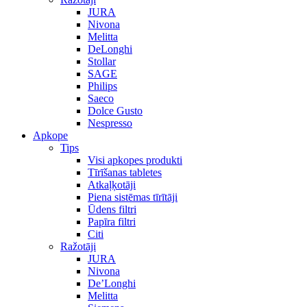
JURA
Nivona
Melitta
DeLonghi
Stollar
SAGE
Philips
Saeco
Dolce Gusto
Nespresso
Apkope
Tips
Visi apkopes produkti
Tīrīšanas tabletes
Atkaļķotāji
Piena sistēmas tīrītāji
Ūdens filtri
Papīra filtri
Citi
Ražotāji
JURA
Nivona
De’Longhi
Melitta