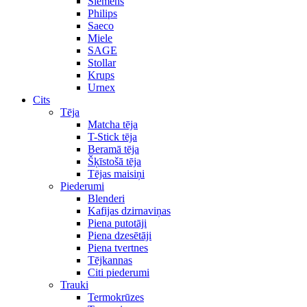
Siemens
Philips
Saeco
Miele
SAGE
Stollar
Krups
Urnex
Cits
Tēja
Matcha tēja
T-Stick tēja
Beramā tēja
Šķīstošā tēja
Tējas maisiņi
Piederumi
Blenderi
Kafijas dzirnaviņas
Piena putotāji
Piena dzesētāji
Piena tvertnes
Tējkannas
Citi piederumi
Trauki
Termokrūzes