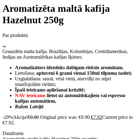
Aromatizēta maltā kafija
Hazelnut 250g
Par produktu
Grauzdēta malta kafija. Brazīlijas, Kolumbijas, Centrālamerikas,
Indijas un Austrumāfrikas kafijas šķirnes.
Aromatizātors identisks dabīgam
riekstu
aromātam.
Lietošana:
aptuveni 6 grami vienai 150ml tilpuma tasītei;
Uzglabāšana: sausā, vēsā vietā, atsevišķi no stipri
smaržojošām vielām;
Īpaši ieteicams apliešanai krūzītē;
NAV ieteicams
lietot uz automātiskajiem vai espresso
kafijas automātiem.
Ražots Latvijā
-20%
Akcija!
€
9.90
Original price was: €9.90.
€
7.92
Current price is:
€7.92.
Daudzums
Aromatizēta maltā kafija Hazelnut 250g quantity