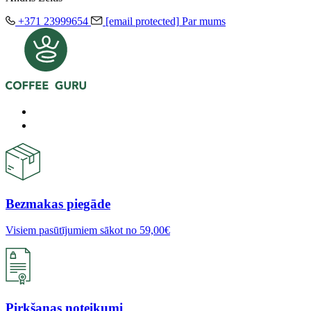
Ļoti garšīga kafija. Visa ģimemei garšo ❤️
+371 23999654
[email protected]
Par mums
Tue Jan 13 2026 14:50:16 GMT+0000 (Coordinated Universal Time)
Bezmakas piegāde
Visiem pasūtījumiem sākot no 59,00€
Pirkšanas noteikumi