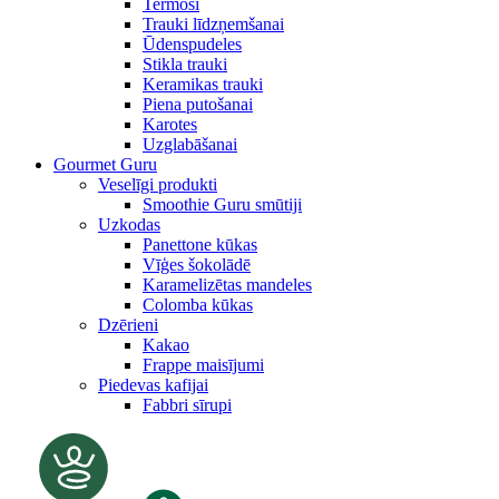
Termosi
Trauki līdzņemšanai
Ūdenspudeles
Stikla trauki
Keramikas trauki
Piena putošanai
Karotes
Uzglabāšanai
Gourmet Guru
Veselīgi produkti
Smoothie Guru smūtiji
Uzkodas
Panettone kūkas
Vīģes šokolādē
Karamelizētas mandeles
Colomba kūkas
Dzērieni
Kakao
Frappe maisījumi
Piedevas kafijai
Fabbri sīrupi