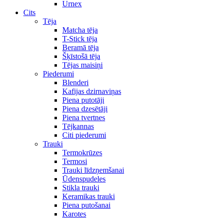
Urnex
Cits
Tēja
Matcha tēja
T-Stick tēja
Beramā tēja
Šķīstošā tēja
Tējas maisiņi
Piederumi
Blenderi
Kafijas dzirnaviņas
Piena putotāji
Piena dzesētāji
Piena tvertnes
Tējkannas
Citi piederumi
Trauki
Termokrūzes
Termosi
Trauki līdzņemšanai
Ūdenspudeles
Stikla trauki
Keramikas trauki
Piena putošanai
Karotes