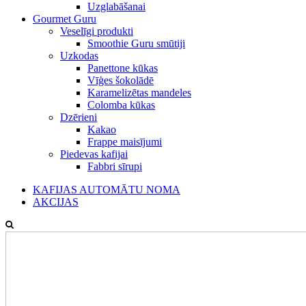
Uzglabāšanai
Gourmet Guru
Veselīgi produkti
Smoothie Guru smūtiji
Uzkodas
Panettone kūkas
Vīģes šokolādē
Karamelizētas mandeles
Colomba kūkas
Dzērieni
Kakao
Frappe maisījumi
Piedevas kafijai
Fabbri sīrupi
KAFIJAS AUTOMĀTU NOMA
AKCIJAS