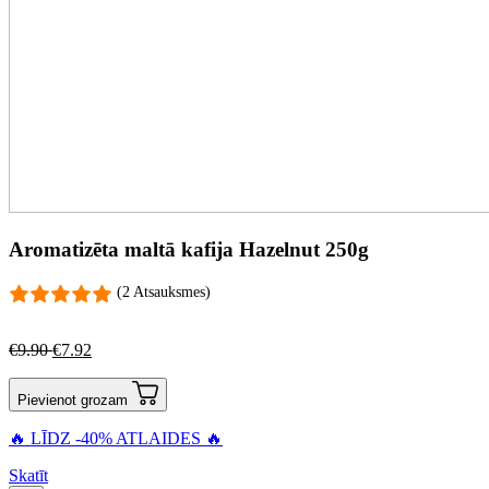
Aromatizēta maltā kafija Hazelnut 250g
(2 Atsauksmes)
€
9.90
€
7.92
Pievienot grozam
🔥 LĪDZ -40% ATLAIDES 🔥
Skatīt