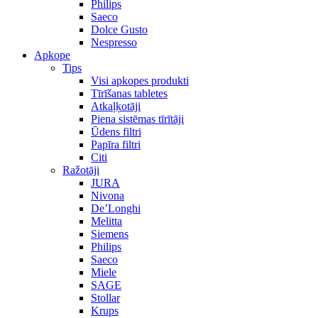
Philips
Saeco
Dolce Gusto
Nespresso
Apkope
Tips
Visi apkopes produkti
Tīrīšanas tabletes
Atkaļķotāji
Piena sistēmas tīrītāji
Ūdens filtri
Papīra filtri
Citi
Ražotāji
JURA
Nivona
De’Longhi
Melitta
Siemens
Philips
Saeco
Miele
SAGE
Stollar
Krups