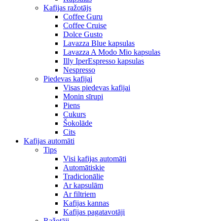
Kafijas ražotājs
Coffee Guru
Coffee Cruise
Dolce Gusto
Lavazza Blue kapsulas
Lavazza A Modo Mio kapsulas
Illy IperEspresso kapsulas
Nespresso
Piedevas kafijai
Visas piedevas kafijai
Monin sīrupi
Piens
Cukurs
Šokolāde
Cits
Kafijas automāti
Tips
Visi kafijas automāti
Automātiskie
Tradicionālie
Ar kapsulām
Ar filtriem
Kafijas kannas
Kafijas pagatavotāji
Ražotāji