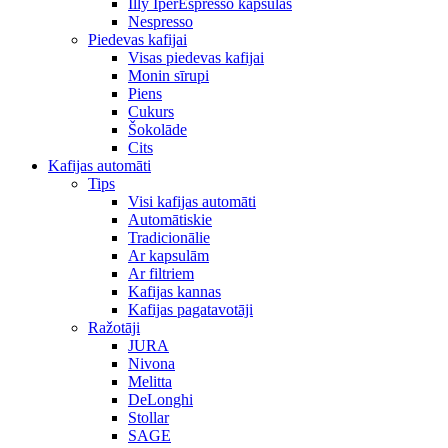
Illy IperEspresso kapsulas
Nespresso
Piedevas kafijai
Visas piedevas kafijai
Monin sīrupi
Piens
Cukurs
Šokolāde
Cits
Kafijas automāti
Tips
Visi kafijas automāti
Automātiskie
Tradicionālie
Ar kapsulām
Ar filtriem
Kafijas kannas
Kafijas pagatavotāji
Ražotāji
JURA
Nivona
Melitta
DeLonghi
Stollar
SAGE