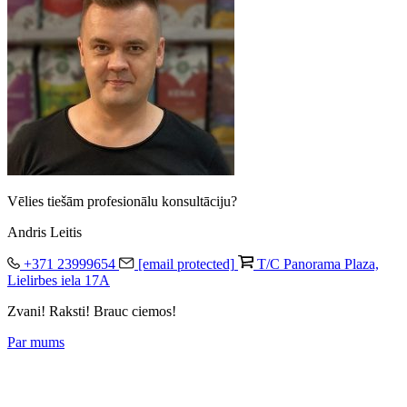
Vēlies tiešām profesionālu konsultāciju?
Andris Leitis
+371 23999654
[email protected]
T/C Panorama Plaza,
Lielirbes iela 17A
Zvani! Raksti! Brauc ciemos!
Par mums