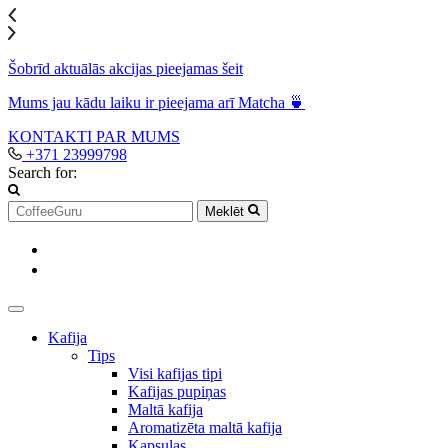
Šobrīd aktuālās akcijas pieejamas šeit
Mums jau kādu laiku ir pieejama arī Matcha 🍵
KONTAKTI
PAR MUMS
+371 23999798
Search for:
Meklēt
Kafija
Tips
Visi kafijas tipi
Kafijas pupiņas
Maltā kafija
Aromatizēta maltā kafija
Kapsulas