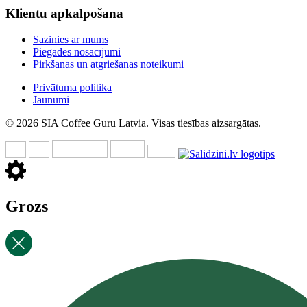
Klientu apkalpošana
Sazinies ar mums
Piegādes nosacījumi
Pirkšanas un atgriešanas noteikumi
Privātuma politika
Jaunumi
© 2026 SIA Coffee Guru Latvia. Visas tiesības aizsargātas.
Grozs