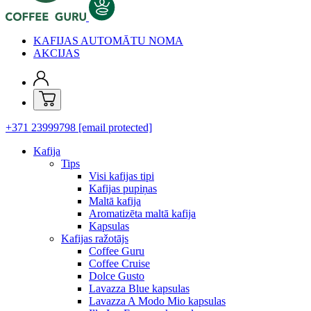
KAFIJAS AUTOMĀTU NOMA
AKCIJAS
+371 23999798
[email protected]
Kafija
Tips
Visi kafijas tipi
Kafijas pupiņas
Maltā kafija
Aromatizēta maltā kafija
Kapsulas
Kafijas ražotājs
Coffee Guru
Coffee Cruise
Dolce Gusto
Lavazza Blue kapsulas
Lavazza A Modo Mio kapsulas