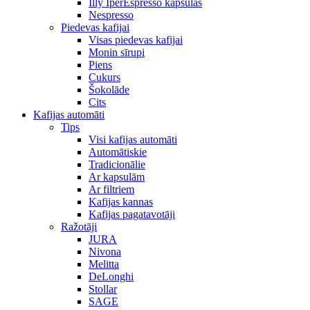
Illy IperEspresso kapsulas
Nespresso
Piedevas kafijai
Visas piedevas kafijai
Monin sīrupi
Piens
Cukurs
Šokolāde
Cits
Kafijas automāti
Tips
Visi kafijas automāti
Automātiskie
Tradicionālie
Ar kapsulām
Ar filtriem
Kafijas kannas
Kafijas pagatavotāji
Ražotāji
JURA
Nivona
Melitta
DeLonghi
Stollar
SAGE