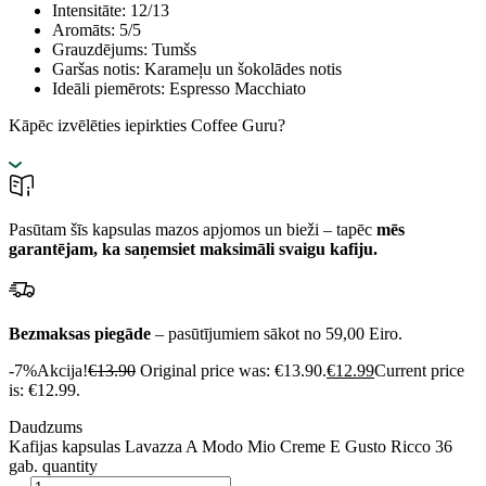
Intensitāte: 12/13
Aromāts: 5/5
Grauzdējums: Tumšs
Garšas notis: Karameļu un šokolādes notis
Ideāli piemērots: Espresso Macchiato
Kāpēc izvēlēties iepirkties Coffee Guru?
Pasūtam šīs kapsulas mazos apjomos un bieži – tapēc
mēs
garantējam, ka saņemsiet maksimāli svaigu kafiju.
Bezmaksas piegāde
– pasūtījumiem sākot no 59,00 Eiro.
-7%
Akcija!
€
13.90
Original price was: €13.90.
€
12.99
Current price
is: €12.99.
Daudzums
Kafijas kapsulas Lavazza A Modo Mio Creme E Gusto Ricco 36
gab. quantity