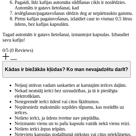
Pagaidi, līdz kafijas automāta sildīšanas cikls ir noslēdzies.
Automāts ir gatavs lietošanai, kad
ieslēgšanas/pagatavošanas slēdzis deg ar nepārtrauktu gaismu.
Pirms kafijas pagatavošanas, izlaidiet caur to vismaz 0,5 litrus
ūdens, bez kafijas kapsulām.
Tagad automāts ir gatavs lietošanai, izmantojot kapsulas. Izbaudiet
savu kafiju!
0/5
(0 Reviews)
Kādas ir biežākās kļūdas? Ko man nevajadzētu darīt?
Neļauj strāvas vadam saskarties ar karstajām ierīces daļām.
Nekad neatstāj ierīci bez uzraudzības, ja tā ir pieslēgta
elektrotīklam.
Neiegremdē ierīci ūdenī vai citos šķidrumos.
Nepārsniedz maksimālo uzpildes tilpumu, kas norādīts uz
ierīces.
Nelieto ierīci, ja ūdens tvertne nav piepildīta.
Neizmanto vienu un to pašu kapsulu vairāk nekā vienu reizi.
Nelieto ierīci ārpus telpām.
Neievieto kapsulas nodalījumā pirkstus vai citus priekšmetus.