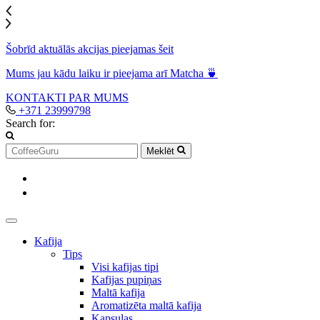
Šobrīd aktuālās akcijas pieejamas šeit
Mums jau kādu laiku ir pieejama arī Matcha 🍵
KONTAKTI
PAR MUMS
+371 23999798
Search for:
Meklēt
Kafija
Tips
Visi kafijas tipi
Kafijas pupiņas
Maltā kafija
Aromatizēta maltā kafija
Kapsulas