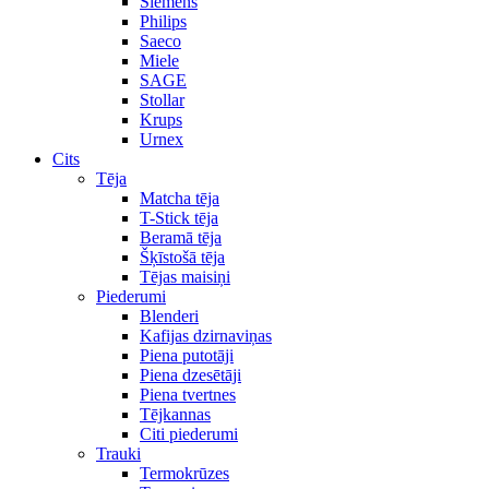
Siemens
Philips
Saeco
Miele
SAGE
Stollar
Krups
Urnex
Cits
Tēja
Matcha tēja
T-Stick tēja
Beramā tēja
Šķīstošā tēja
Tējas maisiņi
Piederumi
Blenderi
Kafijas dzirnaviņas
Piena putotāji
Piena dzesētāji
Piena tvertnes
Tējkannas
Citi piederumi
Trauki
Termokrūzes