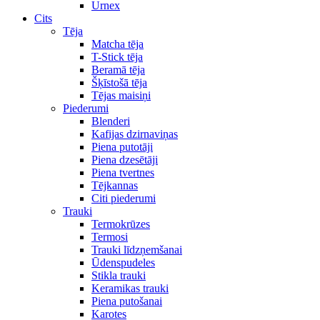
Urnex
Cits
Tēja
Matcha tēja
T-Stick tēja
Beramā tēja
Šķīstošā tēja
Tējas maisiņi
Piederumi
Blenderi
Kafijas dzirnaviņas
Piena putotāji
Piena dzesētāji
Piena tvertnes
Tējkannas
Citi piederumi
Trauki
Termokrūzes
Termosi
Trauki līdzņemšanai
Ūdenspudeles
Stikla trauki
Keramikas trauki
Piena putošanai
Karotes