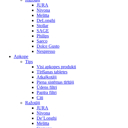
JURA
Nivona
Melitta
DeLonghi
Stollar
SAGE
Philips
Saeco
Dolce Gusto
Nespresso
Apkope
Tips
Visi apkopes produkti
Tīrīšanas tabletes
Atkaļķotāji
Piena sistēmas tīrītāji
Ūdens filtri
Papīra filtri
Citi
Ražotāji
JURA
Nivona
De’Longhi
Melitta