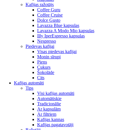
Kafijas ražotājs
Coffee Guru
Coffee Cruise
Dolce Gusto
Lavazza Blue kapsulas
Lavazza A Modo Mio kapsulas
Illy IperEspresso kapsulas
Nespresso
Piedevas kafijai
Visas piedevas kafijai
Monin sīrupi
Piens
Cukurs
Šokolāde
Cits
Kafijas automāti
Tips
Visi kafijas automāti
Automātiskie
Tradicionālie
Ar kapsulām
Ar filtriem
Kafijas kannas
Kafijas pagatavotāji
Ražotāji