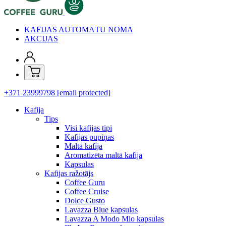
KAFIJAS AUTOMĀTU NOMA
AKCIJAS
+371 23999798
[email protected]
Kafija
Tips
Visi kafijas tipi
Kafijas pupiņas
Maltā kafija
Aromatizēta maltā kafija
Kapsulas
Kafijas ražotājs
Coffee Guru
Coffee Cruise
Dolce Gusto
Lavazza Blue kapsulas
Lavazza A Modo Mio kapsulas