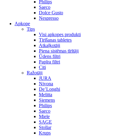
Philips
Saeco
Dolce Gusto
Nespresso
Apkope
Tips
Visi apkopes produkti
Tīrīšanas tabletes
Atkaļķotāji
Piena sistēmas tīrītāji
Ūdens filtri
Papīra filtri
Citi
Ražotāji
JURA
Nivona
De’Longhi
Melitta
Siemens
Philips
Saeco
Miele
SAGE
Stollar
Krups