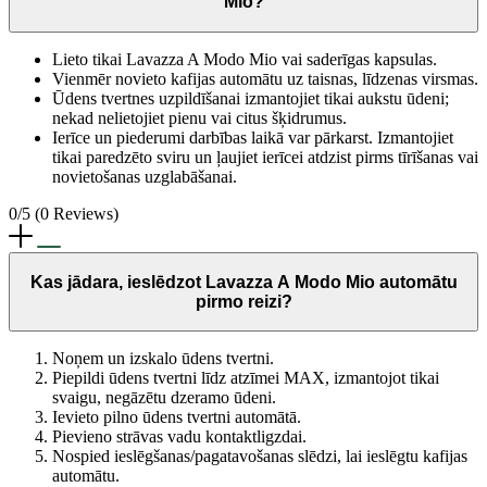
Mio?
Lieto tikai Lavazza A Modo Mio vai saderīgas kapsulas.
Vienmēr novieto kafijas automātu uz taisnas, līdzenas virsmas.
Ūdens tvertnes uzpildīšanai izmantojiet tikai aukstu ūdeni;
nekad nelietojiet pienu vai citus šķidrumus.
Ierīce un piederumi darbības laikā var pārkarst. Izmantojiet
tikai paredzēto sviru un ļaujiet ierīcei atdzist pirms tīrīšanas vai
novietošanas uzglabāšanai.
0/5
(0 Reviews)
Kas jādara, ieslēdzot Lavazza A Modo Mio automātu
pirmo reizi?
Noņem un izskalo ūdens tvertni.
Piepildi ūdens tvertni līdz atzīmei MAX, izmantojot tikai
svaigu, negāzētu dzeramo ūdeni.
Ievieto pilno ūdens tvertni automātā.
Pievieno strāvas vadu kontaktligzdai.
Nospied ieslēgšanas/pagatavošanas slēdzi, lai ieslēgtu kafijas
automātu.