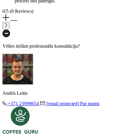
process būs pabeigts.
0/5
(0 Reviews)
Vēlies tiešām profesionālu konsultāciju?
Andris Leitis
+371 23999654
[email protected]
Par mums