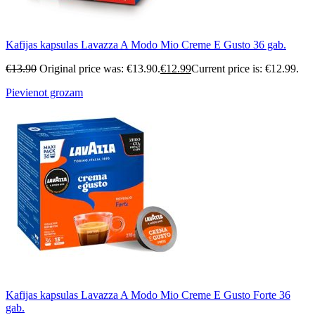
Kafijas kapsulas Lavazza A Modo Mio Creme E Gusto 36 gab.
€
13.90
Original price was: €13.90.
€
12.99
Current price is: €12.99.
Pievienot grozam
Kafijas kapsulas Lavazza A Modo Mio Creme E Gusto Forte 36
gab.