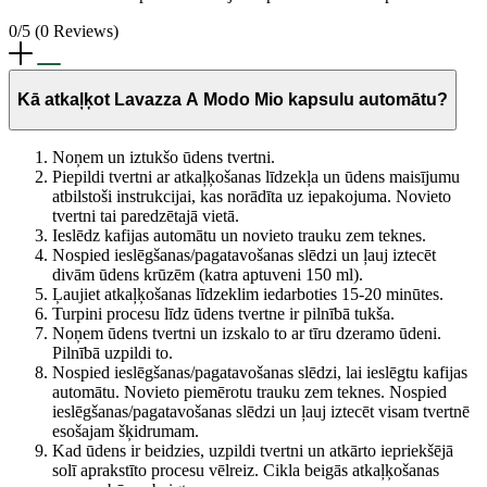
0/5
(0 Reviews)
Kā atkaļķot Lavazza A Modo Mio kapsulu automātu?
Noņem un iztukšo ūdens tvertni.
Piepildi tvertni ar atkaļķošanas līdzekļa un ūdens maisījumu
atbilstoši instrukcijai, kas norādīta uz iepakojuma. Novieto
tvertni tai paredzētajā vietā.
Ieslēdz kafijas automātu un novieto trauku zem teknes.
Nospied ieslēgšanas/pagatavošanas slēdzi un ļauj iztecēt
divām ūdens krūzēm (katra aptuveni 150 ml).
Ļaujiet atkaļķošanas līdzeklim iedarboties 15-20 minūtes.
Turpini procesu līdz ūdens tvertne ir pilnībā tukša.
Noņem ūdens tvertni un izskalo to ar tīru dzeramo ūdeni.
Pilnībā uzpildi to.
Nospied ieslēgšanas/pagatavošanas slēdzi, lai ieslēgtu kafijas
automātu. Novieto piemērotu trauku zem teknes. Nospied
ieslēgšanas/pagatavošanas slēdzi un ļauj iztecēt visam tvertnē
esošajam šķidrumam.
Kad ūdens ir beidzies, uzpildi tvertni un atkārto iepriekšējā
solī aprakstīto procesu vēlreiz. Cikla beigās atkaļķošanas