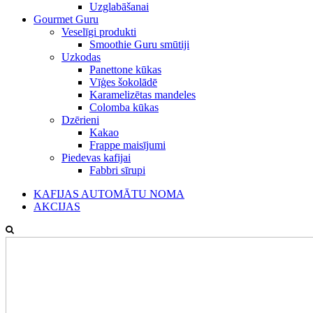
Uzglabāšanai
Gourmet Guru
Veselīgi produkti
Smoothie Guru smūtiji
Uzkodas
Panettone kūkas
Vīģes šokolādē
Karamelizētas mandeles
Colomba kūkas
Dzērieni
Kakao
Frappe maisījumi
Piedevas kafijai
Fabbri sīrupi
KAFIJAS AUTOMĀTU NOMA
AKCIJAS