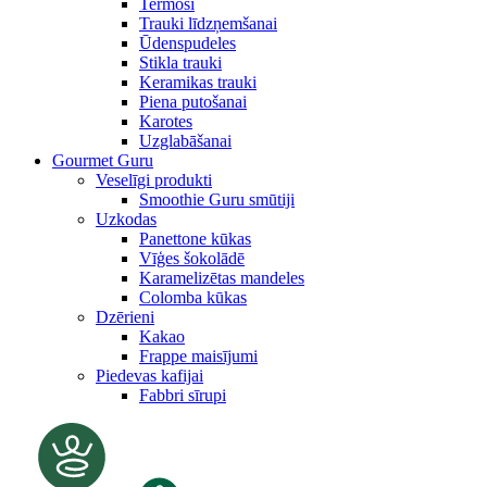
Termosi
Trauki līdzņemšanai
Ūdenspudeles
Stikla trauki
Keramikas trauki
Piena putošanai
Karotes
Uzglabāšanai
Gourmet Guru
Veselīgi produkti
Smoothie Guru smūtiji
Uzkodas
Panettone kūkas
Vīģes šokolādē
Karamelizētas mandeles
Colomba kūkas
Dzērieni
Kakao
Frappe maisījumi
Piedevas kafijai
Fabbri sīrupi