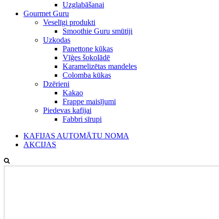
Uzglabāšanai
Gourmet Guru
Veselīgi produkti
Smoothie Guru smūtiji
Uzkodas
Panettone kūkas
Vīģes šokolādē
Karamelizētas mandeles
Colomba kūkas
Dzērieni
Kakao
Frappe maisījumi
Piedevas kafijai
Fabbri sīrupi
KAFIJAS AUTOMĀTU NOMA
AKCIJAS