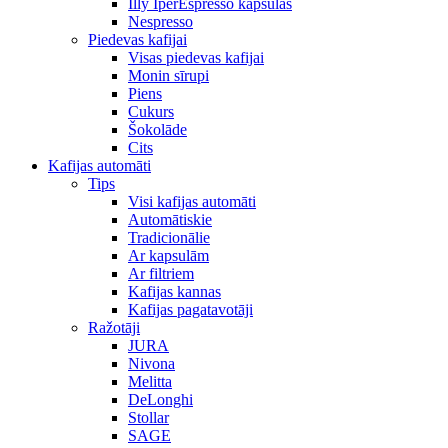
Illy IperEspresso kapsulas
Nespresso
Piedevas kafijai
Visas piedevas kafijai
Monin sīrupi
Piens
Cukurs
Šokolāde
Cits
Kafijas automāti
Tips
Visi kafijas automāti
Automātiskie
Tradicionālie
Ar kapsulām
Ar filtriem
Kafijas kannas
Kafijas pagatavotāji
Ražotāji
JURA
Nivona
Melitta
DeLonghi
Stollar
SAGE