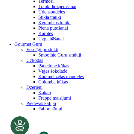
Termosi
Trauki līdzņemšanai
Ūdenspudeles
Stikla trauki
Keramikas trauki
Piena putošanai
Karotes
Uzglabāšanai
Gourmet Guru
Veselīgi produkti
Smoothie Guru smūtiji
Uzkodas
Panettone kūkas
Vīģes šokolādē
Karamelizētas mandeles
Colomba kūkas
Dzērieni
Kakao
Frappe maisījumi
Piedevas kafijai
Fabbri sīrupi