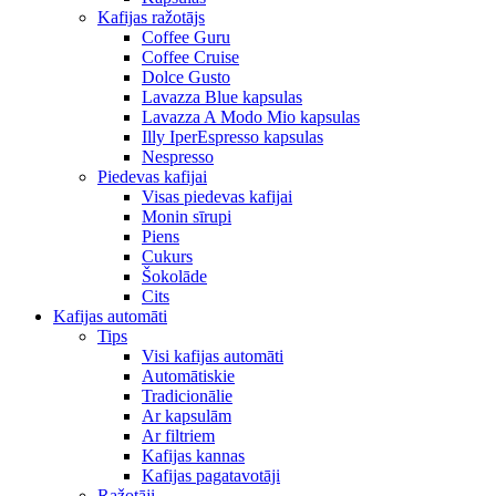
Kafijas ražotājs
Coffee Guru
Coffee Cruise
Dolce Gusto
Lavazza Blue kapsulas
Lavazza A Modo Mio kapsulas
Illy IperEspresso kapsulas
Nespresso
Piedevas kafijai
Visas piedevas kafijai
Monin sīrupi
Piens
Cukurs
Šokolāde
Cits
Kafijas automāti
Tips
Visi kafijas automāti
Automātiskie
Tradicionālie
Ar kapsulām
Ar filtriem
Kafijas kannas
Kafijas pagatavotāji
Ražotāji