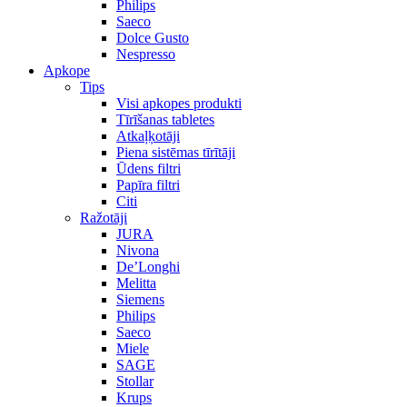
Philips
Saeco
Dolce Gusto
Nespresso
Apkope
Tips
Visi apkopes produkti
Tīrīšanas tabletes
Atkaļķotāji
Piena sistēmas tīrītāji
Ūdens filtri
Papīra filtri
Citi
Ražotāji
JURA
Nivona
De’Longhi
Melitta
Siemens
Philips
Saeco
Miele
SAGE
Stollar
Krups