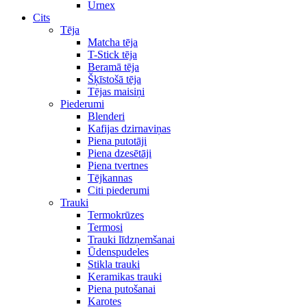
Urnex
Cits
Tēja
Matcha tēja
T-Stick tēja
Beramā tēja
Šķīstošā tēja
Tējas maisiņi
Piederumi
Blenderi
Kafijas dzirnaviņas
Piena putotāji
Piena dzesētāji
Piena tvertnes
Tējkannas
Citi piederumi
Trauki
Termokrūzes
Termosi
Trauki līdzņemšanai
Ūdenspudeles
Stikla trauki
Keramikas trauki
Piena putošanai
Karotes