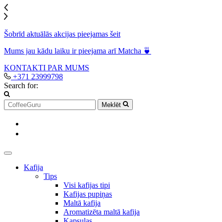
Šobrīd aktuālās akcijas pieejamas šeit
Mums jau kādu laiku ir pieejama arī Matcha 🍵
KONTAKTI
PAR MUMS
+371 23999798
Search for:
Meklēt
Kafija
Tips
Visi kafijas tipi
Kafijas pupiņas
Maltā kafija
Aromatizēta maltā kafija
Kapsulas