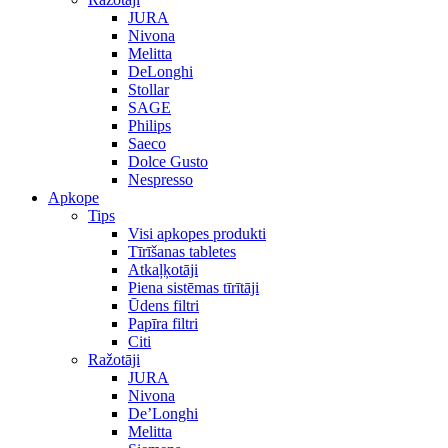
JURA
Nivona
Melitta
DeLonghi
Stollar
SAGE
Philips
Saeco
Dolce Gusto
Nespresso
Apkope
Tips
Visi apkopes produkti
Tīrīšanas tabletes
Atkaļķotāji
Piena sistēmas tīrītāji
Ūdens filtri
Papīra filtri
Citi
Ražotāji
JURA
Nivona
De’Longhi
Melitta