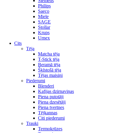
Siemens
Philips
Saeco
Miele
SAGE
Stollar
Krups
Urnex
Cits
Tēja
Matcha tēja
T-Stick tēja
Beramā tēja
Šķīstošā tēja
Tējas maisiņi
Piederumi
Blenderi
Kafijas dzirnaviņas
Piena putotāji
Piena dzesētāji
Piena tvertnes
Tējkannas
Citi piederumi
Trauki
Termokrūzes