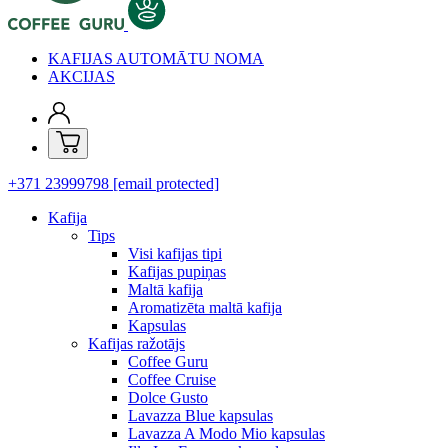
KAFIJAS AUTOMĀTU NOMA
AKCIJAS
+371 23999798
[email protected]
Kafija
Tips
Visi kafijas tipi
Kafijas pupiņas
Maltā kafija
Aromatizēta maltā kafija
Kapsulas
Kafijas ražotājs
Coffee Guru
Coffee Cruise
Dolce Gusto
Lavazza Blue kapsulas
Lavazza A Modo Mio kapsulas