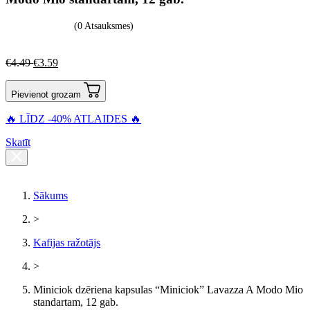
(0 Atsauksmes)
€
4.49
€
3.59
Pievienot grozam
🔥 LĪDZ -40% ATLAIDES 🔥
Skatīt
Sākums
>
Kafijas ražotājs
>
Miniciok dzēriena kapsulas “Miniciok” Lavazza A Modo Mio
standartam, 12 gab.