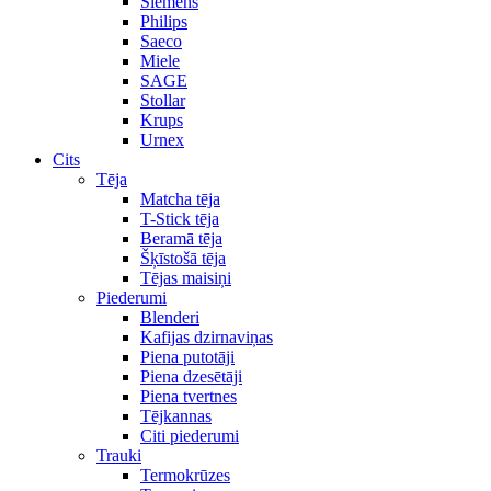
Siemens
Philips
Saeco
Miele
SAGE
Stollar
Krups
Urnex
Cits
Tēja
Matcha tēja
T-Stick tēja
Beramā tēja
Šķīstošā tēja
Tējas maisiņi
Piederumi
Blenderi
Kafijas dzirnaviņas
Piena putotāji
Piena dzesētāji
Piena tvertnes
Tējkannas
Citi piederumi
Trauki
Termokrūzes