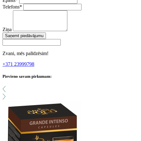
Epasts
*
Telefons
*
Ziņa
Saņemt piedāvājumu
Zvani, mēs palīdzēsim!
+371 23999798
Pievieno savam pirkumam: