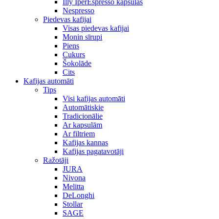
Illy IperEspresso kapsulas
Nespresso
Piedevas kafijai
Visas piedevas kafijai
Monin sīrupi
Piens
Cukurs
Šokolāde
Cits
Kafijas automāti
Tips
Visi kafijas automāti
Automātiskie
Tradicionālie
Ar kapsulām
Ar filtriem
Kafijas kannas
Kafijas pagatavotāji
Ražotāji
JURA
Nivona
Melitta
DeLonghi
Stollar
SAGE