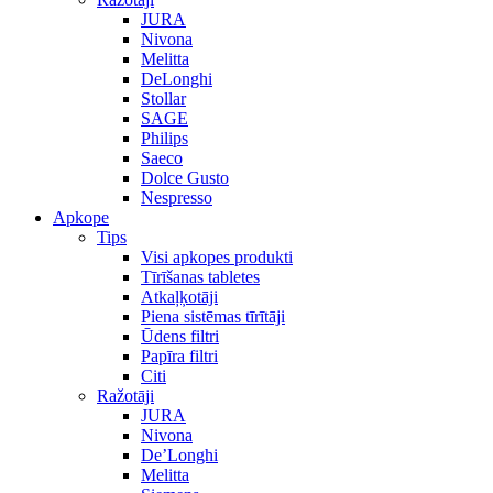
JURA
Nivona
Melitta
DeLonghi
Stollar
SAGE
Philips
Saeco
Dolce Gusto
Nespresso
Apkope
Tips
Visi apkopes produkti
Tīrīšanas tabletes
Atkaļķotāji
Piena sistēmas tīrītāji
Ūdens filtri
Papīra filtri
Citi
Ražotāji
JURA
Nivona
De’Longhi
Melitta