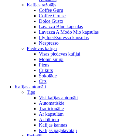
Kafijas ražotājs
Coffee Guru
Coffee Cruise
Dolce Gusto
Lavazza Blue kapsulas
Lavazza A Modo Mio kapsulas
Illy IperEspresso kapsulas
Nespresso
Piedevas kafijai
Visas piedevas kafijai
Monin sīrupi
Piens
Cukurs
Šokolāde
Cits
Kafijas automāti
Tips
Visi kafijas automāti
Automātiskie
Tradicionālie
Ar kapsulām
Ar filtriem
Kafijas kannas
Kafijas pagatavotāji
Ražotāji