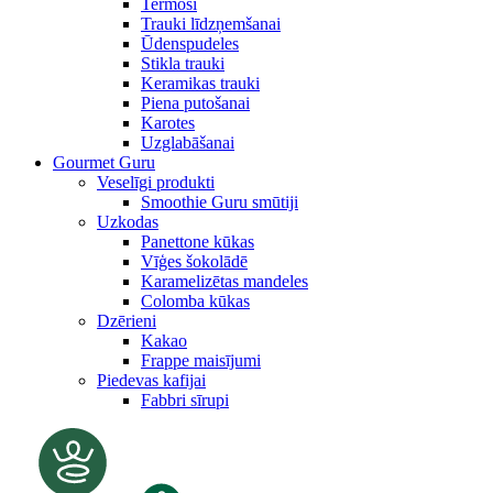
Termosi
Trauki līdzņemšanai
Ūdenspudeles
Stikla trauki
Keramikas trauki
Piena putošanai
Karotes
Uzglabāšanai
Gourmet Guru
Veselīgi produkti
Smoothie Guru smūtiji
Uzkodas
Panettone kūkas
Vīģes šokolādē
Karamelizētas mandeles
Colomba kūkas
Dzērieni
Kakao
Frappe maisījumi
Piedevas kafijai
Fabbri sīrupi