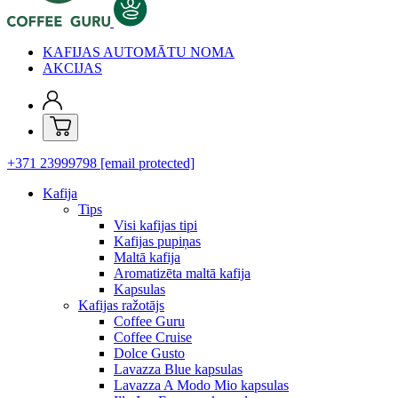
KAFIJAS AUTOMĀTU NOMA
AKCIJAS
+371 23999798
[email protected]
Kafija
Tips
Visi kafijas tipi
Kafijas pupiņas
Maltā kafija
Aromatizēta maltā kafija
Kapsulas
Kafijas ražotājs
Coffee Guru
Coffee Cruise
Dolce Gusto
Lavazza Blue kapsulas
Lavazza A Modo Mio kapsulas