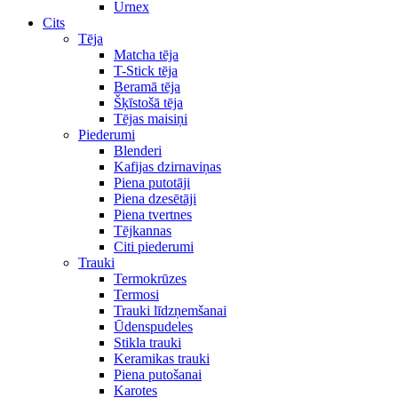
Urnex
Cits
Tēja
Matcha tēja
T-Stick tēja
Beramā tēja
Šķīstošā tēja
Tējas maisiņi
Piederumi
Blenderi
Kafijas dzirnaviņas
Piena putotāji
Piena dzesētāji
Piena tvertnes
Tējkannas
Citi piederumi
Trauki
Termokrūzes
Termosi
Trauki līdzņemšanai
Ūdenspudeles
Stikla trauki
Keramikas trauki
Piena putošanai
Karotes