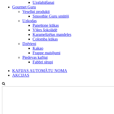
Uzglabāšanai
Gourmet Guru
Veselīgi produkti
Smoothie Guru smūtiji
Uzkodas
Panettone kūkas
Vīģes šokolādē
Karamelizētas mandeles
Colomba kūkas
Dzērieni
Kakao
Frappe maisījumi
Piedevas kafijai
Fabbri sīrupi
KAFIJAS AUTOMĀTU NOMA
AKCIJAS