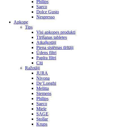
Philips
Saeco
Dolce Gusto
Nespresso
Apkope
Tips
Visi apkopes produkti
Tīrīšanas tabletes
Atkaļķotāji
Piena sistēmas tīrītāji
Ūdens filtri
Papīra filtri
Citi
Ražotāji
JURA
Nivona
De’Longhi
Melitta
Siemens
Philips
Saeco
Miele
SAGE
Stollar
Krups