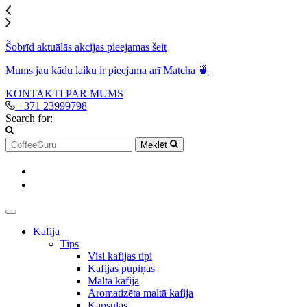
Šobrīd aktuālās akcijas pieejamas šeit
Mums jau kādu laiku ir pieejama arī Matcha 🍵
KONTAKTI
PAR MUMS
+371 23999798
Search for:
Meklēt
Kafija
Tips
Visi kafijas tipi
Kafijas pupiņas
Maltā kafija
Aromatizēta maltā kafija
Kapsulas