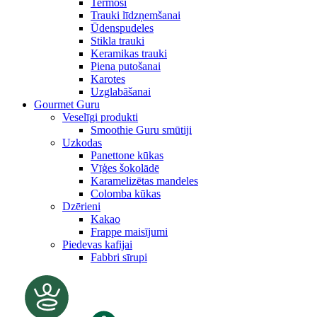
Termosi
Trauki līdzņemšanai
Ūdenspudeles
Stikla trauki
Keramikas trauki
Piena putošanai
Karotes
Uzglabāšanai
Gourmet Guru
Veselīgi produkti
Smoothie Guru smūtiji
Uzkodas
Panettone kūkas
Vīģes šokolādē
Karamelizētas mandeles
Colomba kūkas
Dzērieni
Kakao
Frappe maisījumi
Piedevas kafijai
Fabbri sīrupi