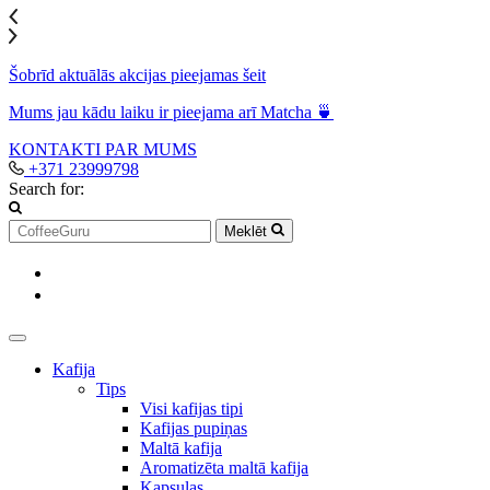
Šobrīd aktuālās akcijas pieejamas šeit
Mums jau kādu laiku ir pieejama arī Matcha 🍵
KONTAKTI
PAR MUMS
+371 23999798
Search for:
Meklēt
Kafija
Tips
Visi kafijas tipi
Kafijas pupiņas
Maltā kafija
Aromatizēta maltā kafija
Kapsulas