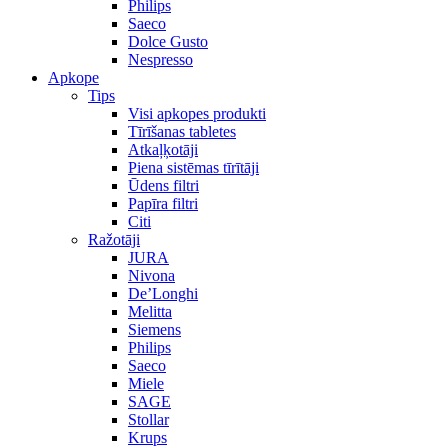
Philips
Saeco
Dolce Gusto
Nespresso
Apkope
Tips
Visi apkopes produkti
Tīrīšanas tabletes
Atkaļķotāji
Piena sistēmas tīrītāji
Ūdens filtri
Papīra filtri
Citi
Ražotāji
JURA
Nivona
De’Longhi
Melitta
Siemens
Philips
Saeco
Miele
SAGE
Stollar
Krups