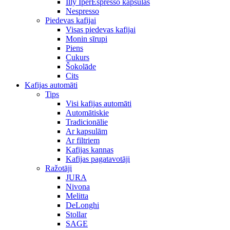
Illy IperEspresso kapsulas
Nespresso
Piedevas kafijai
Visas piedevas kafijai
Monin sīrupi
Piens
Cukurs
Šokolāde
Cits
Kafijas automāti
Tips
Visi kafijas automāti
Automātiskie
Tradicionālie
Ar kapsulām
Ar filtriem
Kafijas kannas
Kafijas pagatavotāji
Ražotāji
JURA
Nivona
Melitta
DeLonghi
Stollar
SAGE