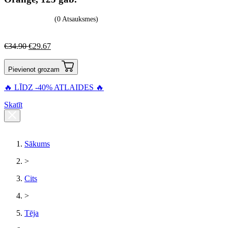
(0 Atsauksmes)
€
34.90
€
29.67
Pievienot grozam
🔥 LĪDZ -40% ATLAIDES 🔥
Skatīt
Sākums
>
Cits
>
Tēja