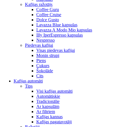
Kafijas ražotājs
Coffee Guru
Coffee Cruise
Dolce Gusto
Lavazza Blue kapsulas
Lavazza A Modo Mio kapsulas
Illy IperEspresso kapsulas
Nespresso
Piedevas kafijai
Visas piedevas kafijai
Monin sīrupi
Piens
Cukurs
Šokolāde
Cits
Kafijas automāti
Tips
Visi kafijas automāti
Automātiskie
Tradicionālie
Ar kapsulām
Ar filtriem
Kafijas kannas
Kafijas pagatavotāji
Ražotāji