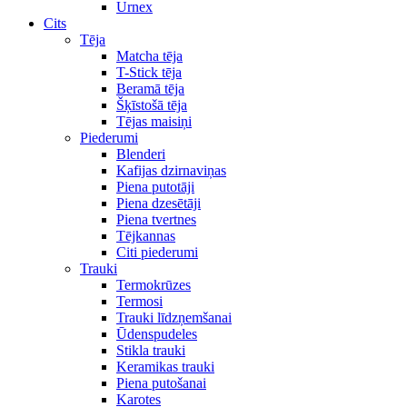
Urnex
Cits
Tēja
Matcha tēja
T-Stick tēja
Beramā tēja
Šķīstošā tēja
Tējas maisiņi
Piederumi
Blenderi
Kafijas dzirnaviņas
Piena putotāji
Piena dzesētāji
Piena tvertnes
Tējkannas
Citi piederumi
Trauki
Termokrūzes
Termosi
Trauki līdzņemšanai
Ūdenspudeles
Stikla trauki
Keramikas trauki
Piena putošanai
Karotes