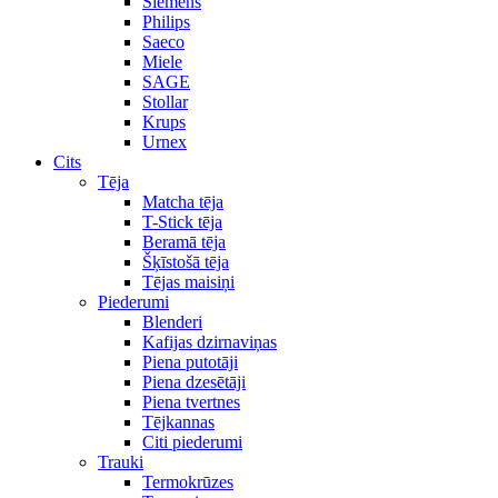
Siemens
Philips
Saeco
Miele
SAGE
Stollar
Krups
Urnex
Cits
Tēja
Matcha tēja
T-Stick tēja
Beramā tēja
Šķīstošā tēja
Tējas maisiņi
Piederumi
Blenderi
Kafijas dzirnaviņas
Piena putotāji
Piena dzesētāji
Piena tvertnes
Tējkannas
Citi piederumi
Trauki
Termokrūzes