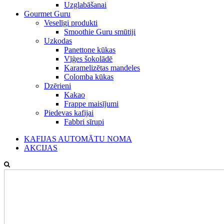
Uzglabāšanai
Gourmet Guru
Veselīgi produkti
Smoothie Guru smūtiji
Uzkodas
Panettone kūkas
Vīģes šokolādē
Karamelizētas mandeles
Colomba kūkas
Dzērieni
Kakao
Frappe maisījumi
Piedevas kafijai
Fabbri sīrupi
KAFIJAS AUTOMĀTU NOMA
AKCIJAS