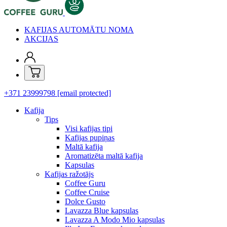
KAFIJAS AUTOMĀTU NOMA
AKCIJAS
+371 23999798
[email protected]
Kafija
Tips
Visi kafijas tipi
Kafijas pupiņas
Maltā kafija
Aromatizēta maltā kafija
Kapsulas
Kafijas ražotājs
Coffee Guru
Coffee Cruise
Dolce Gusto
Lavazza Blue kapsulas
Lavazza A Modo Mio kapsulas