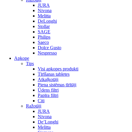
JURA
Nivona
Melitta
DeLonghi
Stollar
SAGE
Philips
Saeco
Dolce Gusto
Nespresso
Apkope
Tips
Visi apkopes produkti
Tīrīšanas tabletes
Atkaļķotāji
Piena sistēmas tīrītāji
Ūdens filtri
Papīra filtri
Citi
Ražotāji
JURA
Nivona
De’Longhi
Melitta