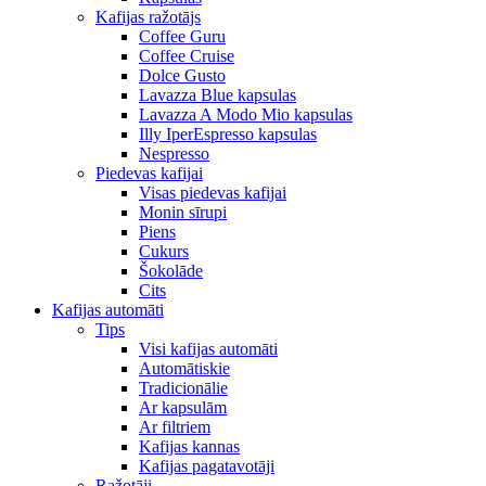
Kafijas ražotājs
Coffee Guru
Coffee Cruise
Dolce Gusto
Lavazza Blue kapsulas
Lavazza A Modo Mio kapsulas
Illy IperEspresso kapsulas
Nespresso
Piedevas kafijai
Visas piedevas kafijai
Monin sīrupi
Piens
Cukurs
Šokolāde
Cits
Kafijas automāti
Tips
Visi kafijas automāti
Automātiskie
Tradicionālie
Ar kapsulām
Ar filtriem
Kafijas kannas
Kafijas pagatavotāji
Ražotāji