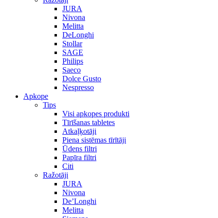
JURA
Nivona
Melitta
DeLonghi
Stollar
SAGE
Philips
Saeco
Dolce Gusto
Nespresso
Apkope
Tips
Visi apkopes produkti
Tīrīšanas tabletes
Atkaļķotāji
Piena sistēmas tīrītāji
Ūdens filtri
Papīra filtri
Citi
Ražotāji
JURA
Nivona
De’Longhi
Melitta