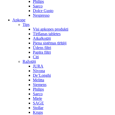
Philips
Saeco
Dolce Gusto
Nespresso
Apkope
Tips
Visi apkopes produkti
Tīrīšanas tabletes
Atkaļķotāji
Piena sistēmas tīrītāji
Ūdens filtri
Papīra filtri
Citi
Ražotāji
JURA
Nivona
De’Longhi
Melitta
Siemens
Philips
Saeco
Miele
SAGE
Stollar
Krups