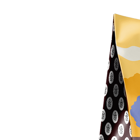
Labi,tirišanas tabletes .
Tue Aug 22 2023 03:04:37 GMT+0000 (Coordinated Universal Time