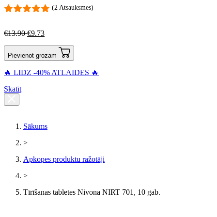
(2 Atsauksmes)
€
13.90
€
9.73
Pievienot grozam
🔥 LĪDZ -40% ATLAIDES 🔥
Skatīt
Sākums
>
Apkopes produktu ražotāji
>
Tīrīšanas tabletes Nivona NIRT 701, 10 gab.