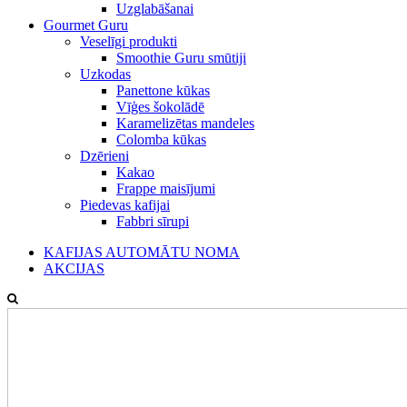
Uzglabāšanai
Gourmet Guru
Veselīgi produkti
Smoothie Guru smūtiji
Uzkodas
Panettone kūkas
Vīģes šokolādē
Karamelizētas mandeles
Colomba kūkas
Dzērieni
Kakao
Frappe maisījumi
Piedevas kafijai
Fabbri sīrupi
KAFIJAS AUTOMĀTU NOMA
AKCIJAS