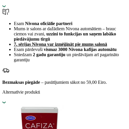
Esam
Nivona oficiālie partneri
Mums ir salons ar dažādiem Nivona automātiem – brauc
ciemos vai zvani,
uzzini to funkcijas un saņem labāko
piedāvājumu tirgū
7. sērijas Nivona var izmēģināt pie mums salonā
Esam pārdevuši
vismaz 3000 Nivona kafijas automātu
Sniedzam
2 gadu garantiju
un piedāvājam arī pagarināto
garantiju
Bezmaksas piegāde
– pasūtījumiem sākot no 59,00 Eiro.
Alternatīvie produkti