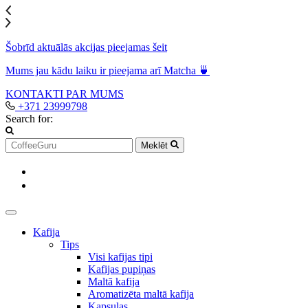
Šobrīd aktuālās akcijas pieejamas šeit
Mums jau kādu laiku ir pieejama arī Matcha 🍵
KONTAKTI
PAR MUMS
+371 23999798
Search for:
Meklēt
Kafija
Tips
Visi kafijas tipi
Kafijas pupiņas
Maltā kafija
Aromatizēta maltā kafija
Kapsulas