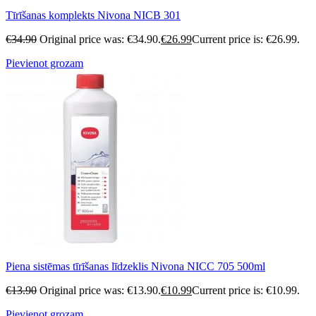
Tīrīšanas komplekts Nivona NICB 301
€
34.90
Original price was: €34.90.
€
26.99
Current price is: €26.99.
Pievienot grozam
Piena sistēmas tīrīšanas līdzeklis Nivona NICC 705 500ml
€
13.90
Original price was: €13.90.
€
10.99
Current price is: €10.99.
Pievienot grozam