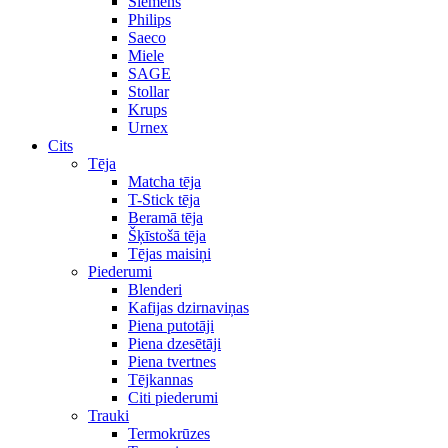
Siemens
Philips
Saeco
Miele
SAGE
Stollar
Krups
Urnex
Cits
Tēja
Matcha tēja
T-Stick tēja
Beramā tēja
Šķīstošā tēja
Tējas maisiņi
Piederumi
Blenderi
Kafijas dzirnaviņas
Piena putotāji
Piena dzesētāji
Piena tvertnes
Tējkannas
Citi piederumi
Trauki
Termokrūzes