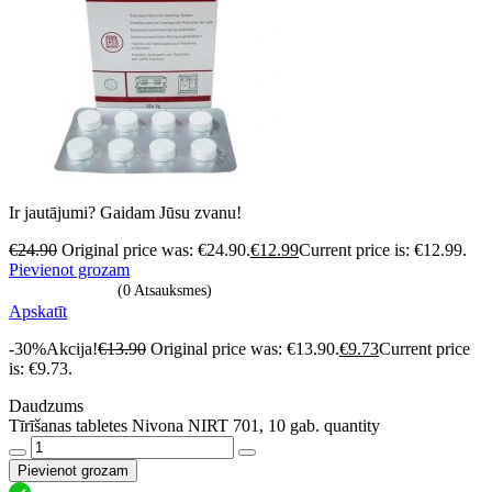
Ir jautājumi? Gaidam Jūsu zvanu!
€
24.90
Original price was: €24.90.
€
12.99
Current price is: €12.99.
Pievienot grozam
(0 Atsauksmes)
Apskatīt
-30%
Akcija!
€
13.90
Original price was: €13.90.
€
9.73
Current price
is: €9.73.
Daudzums
Tīrīšanas tabletes Nivona NIRT 701, 10 gab. quantity
Pievienot grozam