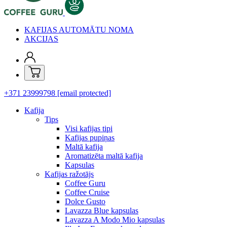
KAFIJAS AUTOMĀTU NOMA
AKCIJAS
+371 23999798
[email protected]
Kafija
Tips
Visi kafijas tipi
Kafijas pupiņas
Maltā kafija
Aromatizēta maltā kafija
Kapsulas
Kafijas ražotājs
Coffee Guru
Coffee Cruise
Dolce Gusto
Lavazza Blue kapsulas
Lavazza A Modo Mio kapsulas