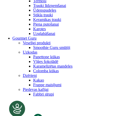
Termosi
Trauki līdzņemšanai
Ūdenspudeles
Stikla trauki
Keramikas trauki
Piena putošanai
Karotes
Uzglabāšanai
Gourmet Guru
Veselīgi produkti
Smoothie Guru smūtiji
Uzkodas
Panettone kūkas
Vīģes šokolādē
Karamelizētas mandeles
Colomba kūkas
Dzērieni
Kakao
Frappe maisījumi
Piedevas kafijai
Fabbri sīrupi