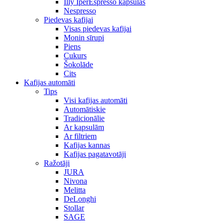
Illy IperEspresso kapsulas
Nespresso
Piedevas kafijai
Visas piedevas kafijai
Monin sīrupi
Piens
Cukurs
Šokolāde
Cits
Kafijas automāti
Tips
Visi kafijas automāti
Automātiskie
Tradicionālie
Ar kapsulām
Ar filtriem
Kafijas kannas
Kafijas pagatavotāji
Ražotāji
JURA
Nivona
Melitta
DeLonghi
Stollar
SAGE