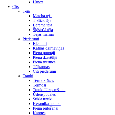
Urnex
Cits
Tēja
Matcha tēja
T-Stick tēja
Beramā tēja
Šķīstošā tēja
Tējas maisiņi
Piederumi
Blenderi
Kafijas dzirnaviņas
Piena putotāji
Piena dzesētāji
Piena tvertnes
Tējkannas
Citi piederumi
Trauki
Termokrūzes
Termosi
Trauki līdzņemšanai
Ūdenspudeles
Stikla trauki
Keramikas trauki
Piena putošanai
Karotes