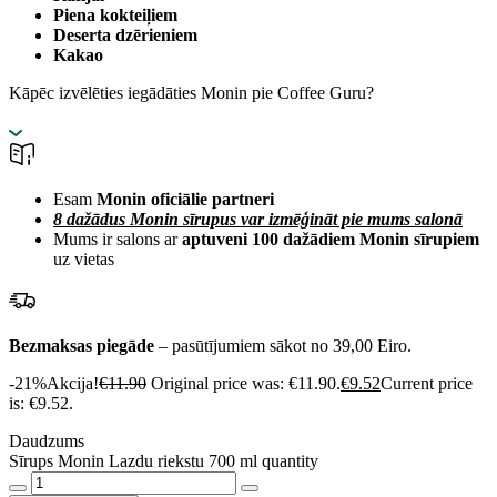
Piena kokteiļiem
Deserta dzērieniem
Kakao
Kāpēc izvēlēties iegādāties Monin pie Coffee Guru?
Esam
Monin oficiālie partneri
8 dažādus Monin sīrupus var izmēģināt pie mums salonā
Mums ir salons ar
aptuveni 100 dažādiem Monin sīrupiem
uz vietas
Bezmaksas piegāde
– pasūtījumiem sākot no 39,00 Eiro.
-21%
Akcija!
€
11.90
Original price was: €11.90.
€
9.52
Current price
is: €9.52.
Daudzums
Sīrups Monin Lazdu riekstu 700 ml quantity