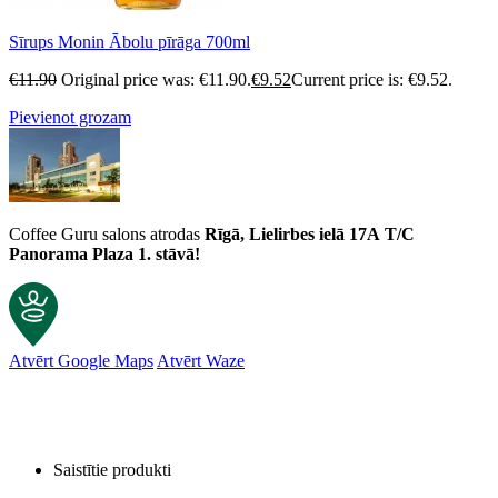
Sīrups Monin Ābolu pīrāga 700ml
€
11.90
Original price was: €11.90.
€
9.52
Current price is: €9.52.
Pievienot grozam
Coffee Guru salons atrodas
Rīgā, Lielirbes ielā 17A
T/C
Panorama Plaza 1. stāvā!
Atvērt Google Maps
Atvērt Waze
Saistītie produkti