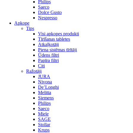
Philips
Saeco
Dolce Gusto
Nespresso
Apkope
Tips
Visi apkopes produkti
Tīrīšanas tabletes
Atkaļķotāji
Piena sistēmas tīrītāji
Ūdens filtri
Papīra filtri
Citi
Ražotāji
JURA
Nivona
De’Longhi
Melitta
Siemens
Philips
Saeco
Miele
SAGE
Stollar
Krups