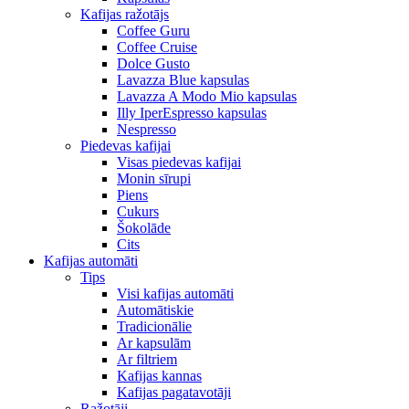
Kafijas ražotājs
Coffee Guru
Coffee Cruise
Dolce Gusto
Lavazza Blue kapsulas
Lavazza A Modo Mio kapsulas
Illy IperEspresso kapsulas
Nespresso
Piedevas kafijai
Visas piedevas kafijai
Monin sīrupi
Piens
Cukurs
Šokolāde
Cits
Kafijas automāti
Tips
Visi kafijas automāti
Automātiskie
Tradicionālie
Ar kapsulām
Ar filtriem
Kafijas kannas
Kafijas pagatavotāji
Ražotāji