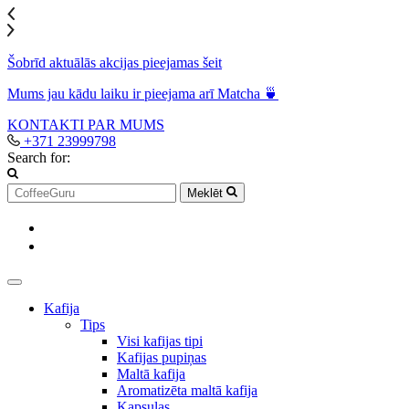
Šobrīd aktuālās akcijas pieejamas šeit
Mums jau kādu laiku ir pieejama arī Matcha 🍵
KONTAKTI
PAR MUMS
+371 23999798
Search for:
Meklēt
Kafija
Tips
Visi kafijas tipi
Kafijas pupiņas
Maltā kafija
Aromatizēta maltā kafija
Kapsulas