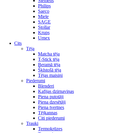
Siemens
Philips
Saeco
Miele
SAGE
Stollar
Krups
Urnex
Cits
Tēja
Matcha tēja
T-Stick tēja
Beramā tēja
Šķīstošā tēja
Tējas maisiņi
Piederumi
Blenderi
Kafijas dzirnaviņas
Piena putotāji
Piena dzesētāji
Piena tvertnes
Tējkannas
Citi piederumi
Trauki
Termokrūzes