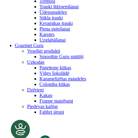
Termosi
Trauki līdzņemšanai
Ūdenspudeles
Stikla trauki
Keramikas trauki
Piena putošanai
Karotes
Uzglabāšanai
Gourmet Guru
Veselīgi produkti
Smoothie Guru smūtiji
Uzkodas
Panettone kūkas
Vīģes šokolādē
Karamelizētas mandeles
Colomba kūkas
Dzērieni
Kakao
Frappe maisījumi
Piedevas kafijai
Fabbri sīrupi