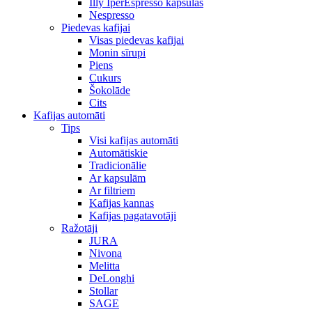
Illy IperEspresso kapsulas
Nespresso
Piedevas kafijai
Visas piedevas kafijai
Monin sīrupi
Piens
Cukurs
Šokolāde
Cits
Kafijas automāti
Tips
Visi kafijas automāti
Automātiskie
Tradicionālie
Ar kapsulām
Ar filtriem
Kafijas kannas
Kafijas pagatavotāji
Ražotāji
JURA
Nivona
Melitta
DeLonghi
Stollar
SAGE