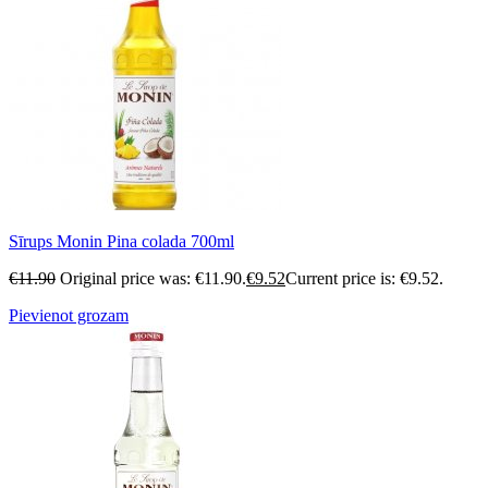
Sīrups Monin Pina colada 700ml
€
11.90
Original price was: €11.90.
€
9.52
Current price is: €9.52.
Pievienot grozam