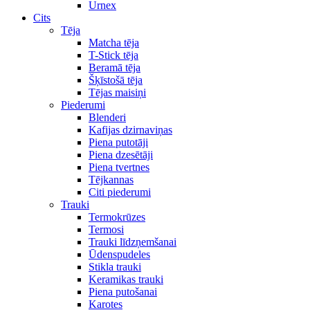
Urnex
Cits
Tēja
Matcha tēja
T-Stick tēja
Beramā tēja
Šķīstošā tēja
Tējas maisiņi
Piederumi
Blenderi
Kafijas dzirnaviņas
Piena putotāji
Piena dzesētāji
Piena tvertnes
Tējkannas
Citi piederumi
Trauki
Termokrūzes
Termosi
Trauki līdzņemšanai
Ūdenspudeles
Stikla trauki
Keramikas trauki
Piena putošanai
Karotes