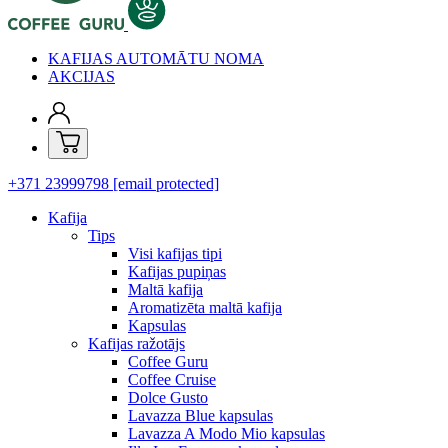
KAFIJAS AUTOMĀTU NOMA
AKCIJAS
+371 23999798
[email protected]
Kafija
Tips
Visi kafijas tipi
Kafijas pupiņas
Maltā kafija
Aromatizēta maltā kafija
Kapsulas
Kafijas ražotājs
Coffee Guru
Coffee Cruise
Dolce Gusto
Lavazza Blue kapsulas
Lavazza A Modo Mio kapsulas