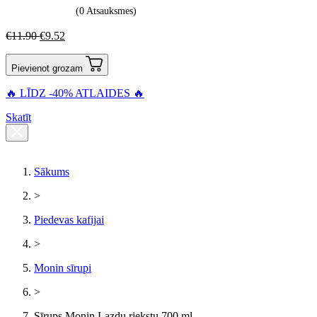
(0 Atsauksmes)
€
11.90
€
9.52
Pievienot grozam
🔥 LĪDZ -40% ATLAIDES 🔥
Skatīt
Sākums
>
Piedevas kafijai
>
Monin sīrupi
>
Sīrups Monin Lazdu riekstu 700 ml