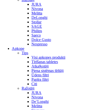
JURA
Nivona
Melitta
DeLonghi
Stollar
SAGE
Philips
Saeco
Dolce Gusto
Nespresso
Apkope
Tips
Visi apkopes produkti
Tīrīšanas tabletes
Atkaļķotāji
Piena sistēmas tīrītāji
Ūdens filtri
Papīra filtri
Citi
Ražotāji
JURA
Nivona
De’Longhi
Melitta