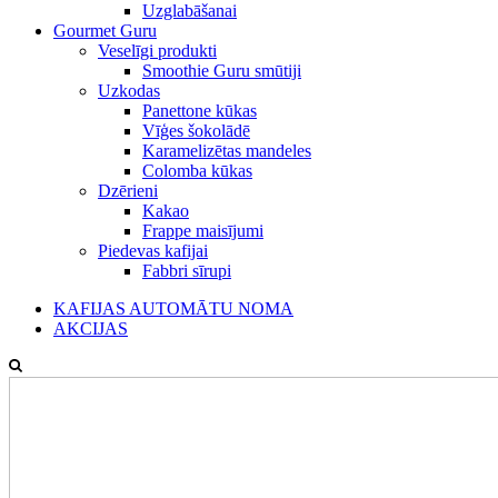
Uzglabāšanai
Gourmet Guru
Veselīgi produkti
Smoothie Guru smūtiji
Uzkodas
Panettone kūkas
Vīģes šokolādē
Karamelizētas mandeles
Colomba kūkas
Dzērieni
Kakao
Frappe maisījumi
Piedevas kafijai
Fabbri sīrupi
KAFIJAS AUTOMĀTU NOMA
AKCIJAS