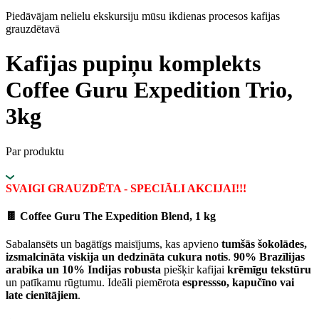
Piedāvājam nelielu ekskursiju mūsu ikdienas procesos kafijas
grauzdētavā
Kafijas pupiņu komplekts
Coffee Guru Expedition Trio,
3kg
Par produktu
SVAIGI GRAUZDĒTA - SPECIĀLI AKCIJAI!!!
🍫
Coffee Guru The Expedition Blend, 1 kg
Sabalansēts un bagātīgs maisījums, kas apvieno
tumšās šokolādes,
izsmalcināta viskija un dedzināta cukura notis
.
90% Brazīlijas
arabika un 10% Indijas robusta
piešķir kafijai
krēmīgu tekstūru
un patīkamu rūgtumu. Ideāli piemērota
espressso, kapučīno vai
late cienītājiem
.