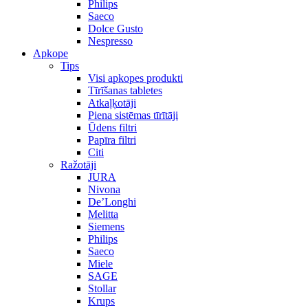
Philips
Saeco
Dolce Gusto
Nespresso
Apkope
Tips
Visi apkopes produkti
Tīrīšanas tabletes
Atkaļķotāji
Piena sistēmas tīrītāji
Ūdens filtri
Papīra filtri
Citi
Ražotāji
JURA
Nivona
De’Longhi
Melitta
Siemens
Philips
Saeco
Miele
SAGE
Stollar
Krups