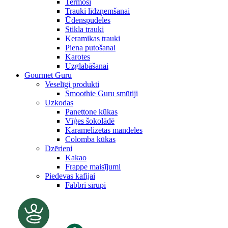
Termosi
Trauki līdzņemšanai
Ūdenspudeles
Stikla trauki
Keramikas trauki
Piena putošanai
Karotes
Uzglabāšanai
Gourmet Guru
Veselīgi produkti
Smoothie Guru smūtiji
Uzkodas
Panettone kūkas
Vīģes šokolādē
Karamelizētas mandeles
Colomba kūkas
Dzērieni
Kakao
Frappe maisījumi
Piedevas kafijai
Fabbri sīrupi