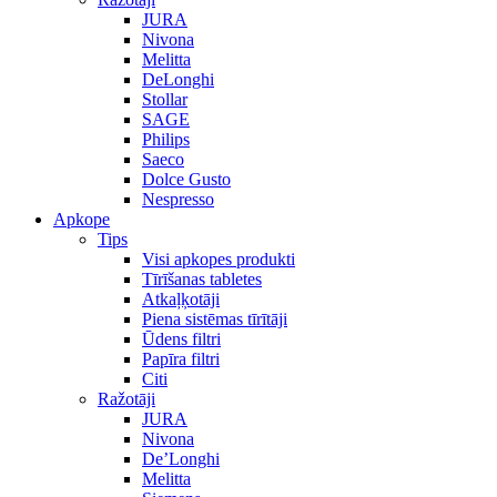
JURA
Nivona
Melitta
DeLonghi
Stollar
SAGE
Philips
Saeco
Dolce Gusto
Nespresso
Apkope
Tips
Visi apkopes produkti
Tīrīšanas tabletes
Atkaļķotāji
Piena sistēmas tīrītāji
Ūdens filtri
Papīra filtri
Citi
Ražotāji
JURA
Nivona
De’Longhi
Melitta