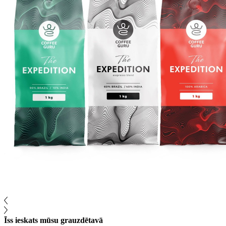
Īss ieskats mūsu grauzdētavā