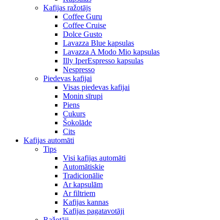
Kafijas ražotājs
Coffee Guru
Coffee Cruise
Dolce Gusto
Lavazza Blue kapsulas
Lavazza A Modo Mio kapsulas
Illy IperEspresso kapsulas
Nespresso
Piedevas kafijai
Visas piedevas kafijai
Monin sīrupi
Piens
Cukurs
Šokolāde
Cits
Kafijas automāti
Tips
Visi kafijas automāti
Automātiskie
Tradicionālie
Ar kapsulām
Ar filtriem
Kafijas kannas
Kafijas pagatavotāji
Ražotāji