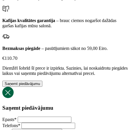
Kafijas kvalitātes garantija
– brauc ciemos nogaršot dažādas
garšas kafijas mūsu salonā.
Bezmaksas piegāde
– pasūtījumiem sākot no 59,00 Eiro.
€
110.70
Diemžēl šobrīd šī prece ir izpirkta. Sazinies, lai noskaidrotu piegādes
laikus vai saņemtu piedāvājumu alternatīvai precei.
Saņemt piedāvājumu
Saņemt piedāvājumu
Epasts
*
Telefons
*