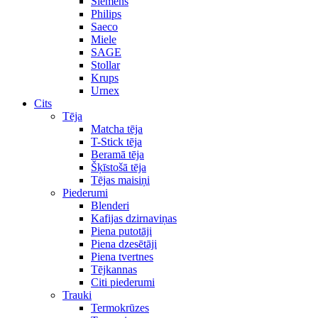
Siemens
Philips
Saeco
Miele
SAGE
Stollar
Krups
Urnex
Cits
Tēja
Matcha tēja
T-Stick tēja
Beramā tēja
Šķīstošā tēja
Tējas maisiņi
Piederumi
Blenderi
Kafijas dzirnaviņas
Piena putotāji
Piena dzesētāji
Piena tvertnes
Tējkannas
Citi piederumi
Trauki
Termokrūzes