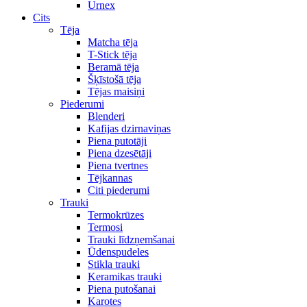
Urnex
Cits
Tēja
Matcha tēja
T-Stick tēja
Beramā tēja
Šķīstošā tēja
Tējas maisiņi
Piederumi
Blenderi
Kafijas dzirnaviņas
Piena putotāji
Piena dzesētāji
Piena tvertnes
Tējkannas
Citi piederumi
Trauki
Termokrūzes
Termosi
Trauki līdzņemšanai
Ūdenspudeles
Stikla trauki
Keramikas trauki
Piena putošanai
Karotes