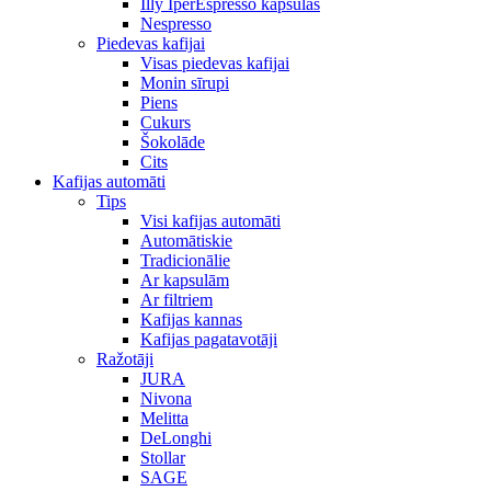
Illy IperEspresso kapsulas
Nespresso
Piedevas kafijai
Visas piedevas kafijai
Monin sīrupi
Piens
Cukurs
Šokolāde
Cits
Kafijas automāti
Tips
Visi kafijas automāti
Automātiskie
Tradicionālie
Ar kapsulām
Ar filtriem
Kafijas kannas
Kafijas pagatavotāji
Ražotāji
JURA
Nivona
Melitta
DeLonghi
Stollar
SAGE