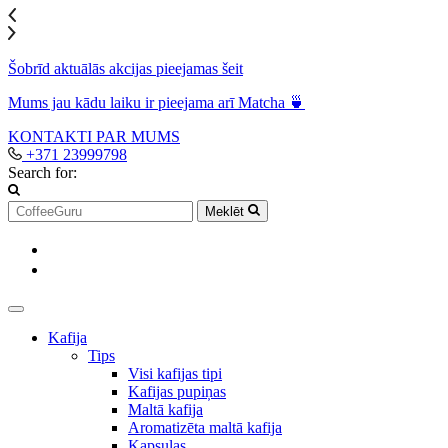
Šobrīd aktuālās akcijas pieejamas šeit
Mums jau kādu laiku ir pieejama arī Matcha 🍵
KONTAKTI
PAR MUMS
+371 23999798
Search for:
Meklēt
Kafija
Tips
Visi kafijas tipi
Kafijas pupiņas
Maltā kafija
Aromatizēta maltā kafija
Kapsulas