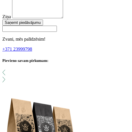
Ziņa
Saņemt piedāvājumu
Zvani, mēs palīdzēsim!
+371 23999798
Pievieno savam pirkumam: