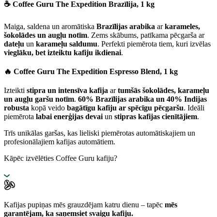
☕️
Coffee Guru The Expedition Brazīlija, 1 kg
Maiga, saldena un aromātiska
Brazīlijas arabika
ar
karameles,
šokolādes un augļu notīm
. Zems skābums, patīkama pēcgarša ar
dateļu
un
karameļu saldumu
. Perfekti piemērota tiem, kuri izvēlas
vieglāku, bet izteiktu kafiju ikdienai
.
🔥
Coffee Guru The Expedition Espresso Blend, 1 kg
Izteikti
stipra un intensīva kafija
ar
tumšās šokolādes, karameļu
un augļu garšu notīm
.
60% Brazīlijas arabika un 40% Indijas
robusta
kopā veido
bagātīgu kafiju ar spēcīgu pēcgaršu
. Ideāli
piemērota
labai enerģijas devai
un
stipras kafijas cienītājiem
.
Trīs unikālas garšas, kas lieliski piemērotas automātiskajiem un
profesionālajiem kafijas automātiem.
Kāpēc izvēlēties Coffee Guru kafiju?
Kafijas pupiņas mēs grauzdējam katru dienu – tapēc
mēs
garantējam, ka saņemsiet svaigu kafiju.