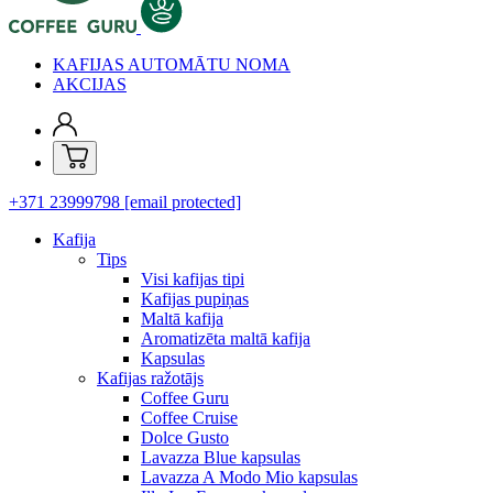
KAFIJAS AUTOMĀTU NOMA
AKCIJAS
+371 23999798
[email protected]
Kafija
Tips
Visi kafijas tipi
Kafijas pupiņas
Maltā kafija
Aromatizēta maltā kafija
Kapsulas
Kafijas ražotājs
Coffee Guru
Coffee Cruise
Dolce Gusto
Lavazza Blue kapsulas
Lavazza A Modo Mio kapsulas