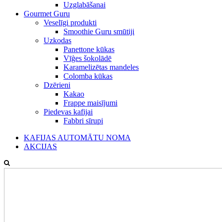
Uzglabāšanai
Gourmet Guru
Veselīgi produkti
Smoothie Guru smūtiji
Uzkodas
Panettone kūkas
Vīģes šokolādē
Karamelizētas mandeles
Colomba kūkas
Dzērieni
Kakao
Frappe maisījumi
Piedevas kafijai
Fabbri sīrupi
KAFIJAS AUTOMĀTU NOMA
AKCIJAS