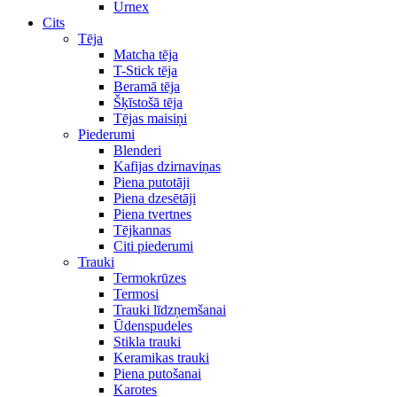
Urnex
Cits
Tēja
Matcha tēja
T-Stick tēja
Beramā tēja
Šķīstošā tēja
Tējas maisiņi
Piederumi
Blenderi
Kafijas dzirnaviņas
Piena putotāji
Piena dzesētāji
Piena tvertnes
Tējkannas
Citi piederumi
Trauki
Termokrūzes
Termosi
Trauki līdzņemšanai
Ūdenspudeles
Stikla trauki
Keramikas trauki
Piena putošanai
Karotes