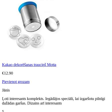
Kakao dekorēšanas trauciņš Motta
€
12.90
Pievienot grozam
Jānis
Ļoti interesants komplekts. Iegādājos speciāli, lai izgaršotu pilnīgi
dažādas garšas. Dizains arī interesants
5