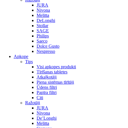
JURA
Nivona
Melitta
DeLonghi
Stollar
SAGE
Philips
Saeco
Dolce Gusto
Nespresso
Apkope
Tips
Visi apkopes produkti
Tīrīšanas tabletes
Atkaļķotāji
Piena sistēmas tīrītāji
Ūdens filtri
Papīra filtri
Citi
Ražotāji
JURA
Nivona
De’Longhi
Melitta