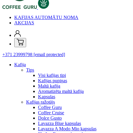
KAFIJAS AUTOMĀTU NOMA
AKCIJAS
+371 23999798
[email protected]
Kafija
Tips
Visi kafijas tipi
Kafijas pupiņas
Maltā kafija
Aromatizēta maltā kafija
Kapsulas
Kafijas ražotājs
Coffee Guru
Coffee Cruise
Dolce Gusto
Lavazza Blue kapsulas
Lavazza A Modo Mio kapsulas