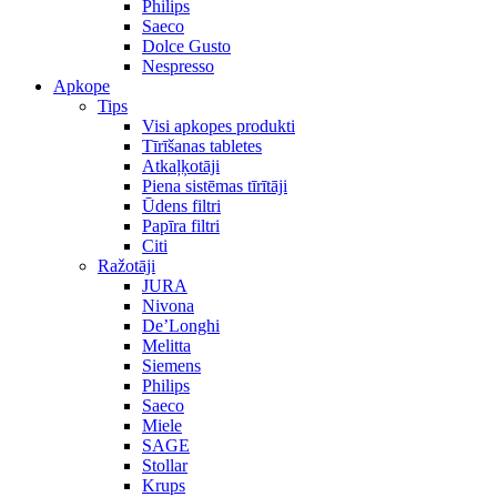
Philips
Saeco
Dolce Gusto
Nespresso
Apkope
Tips
Visi apkopes produkti
Tīrīšanas tabletes
Atkaļķotāji
Piena sistēmas tīrītāji
Ūdens filtri
Papīra filtri
Citi
Ražotāji
JURA
Nivona
De’Longhi
Melitta
Siemens
Philips
Saeco
Miele
SAGE
Stollar
Krups