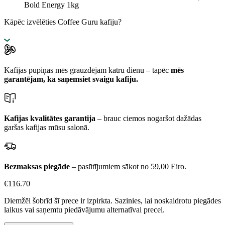
Bold Energy 1kg
Kāpēc izvēlēties Coffee Guru kafiju?
Kafijas pupiņas mēs grauzdējam katru dienu – tapēc
mēs
garantējam, ka saņemsiet svaigu kafiju.
Kafijas kvalitātes garantija
– brauc ciemos nogaršot dažādas
garšas kafijas mūsu salonā.
Bezmaksas piegāde
– pasūtījumiem sākot no 59,00 Eiro.
€
116.70
Diemžēl šobrīd šī prece ir izpirkta. Sazinies, lai noskaidrotu piegādes
laikus vai saņemtu piedāvājumu alternatīvai precei.