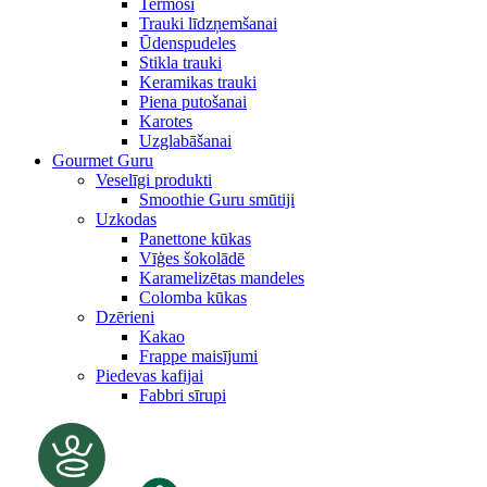
Termosi
Trauki līdzņemšanai
Ūdenspudeles
Stikla trauki
Keramikas trauki
Piena putošanai
Karotes
Uzglabāšanai
Gourmet Guru
Veselīgi produkti
Smoothie Guru smūtiji
Uzkodas
Panettone kūkas
Vīģes šokolādē
Karamelizētas mandeles
Colomba kūkas
Dzērieni
Kakao
Frappe maisījumi
Piedevas kafijai
Fabbri sīrupi