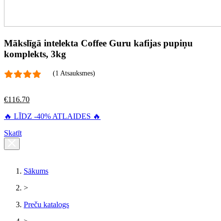
Mākslīgā intelekta Coffee Guru kafijas pupiņu
komplekts, 3kg
(1 Atsauksmes)
€
116.70
🔥 LĪDZ -40% ATLAIDES 🔥
Skatīt
Sākums
>
Preču katalogs