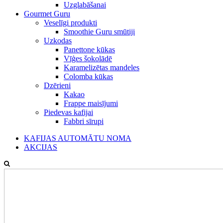
Uzglabāšanai
Gourmet Guru
Veselīgi produkti
Smoothie Guru smūtiji
Uzkodas
Panettone kūkas
Vīģes šokolādē
Karamelizētas mandeles
Colomba kūkas
Dzērieni
Kakao
Frappe maisījumi
Piedevas kafijai
Fabbri sīrupi
KAFIJAS AUTOMĀTU NOMA
AKCIJAS