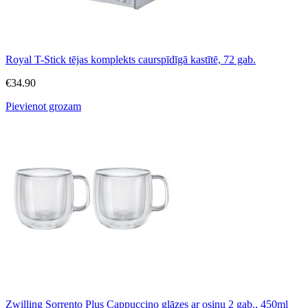
Royal T-Stick tējas komplekts caurspīdīgā kastītē, 72 gab.
€
34.90
Pievienot grozam
Zwilling Sorrento Plus Cappuccino glāzes ar osiņu 2 gab., 450ml