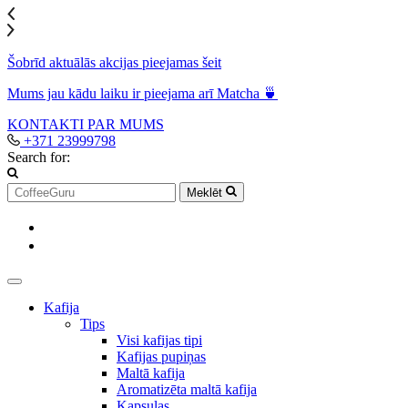
Šobrīd aktuālās akcijas pieejamas šeit
Mums jau kādu laiku ir pieejama arī Matcha 🍵
KONTAKTI
PAR MUMS
+371 23999798
Search for:
Meklēt
Kafija
Tips
Visi kafijas tipi
Kafijas pupiņas
Maltā kafija
Aromatizēta maltā kafija
Kapsulas