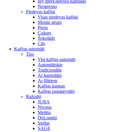
Illy IperEspresso kapsulas
Nespresso
Piedevas kafijai
Visas piedevas kafijai
Monin sīrupi
Piens
Cukurs
Šokolāde
Cits
Kafijas automāti
Tips
Visi kafijas automāti
Automātiskie
Tradicionālie
Ar kapsulām
Ar filtriem
Kafijas kannas
Kafijas pagatavotāji
Ražotāji
JURA
Nivona
Melitta
DeLonghi
Stollar
SAGE