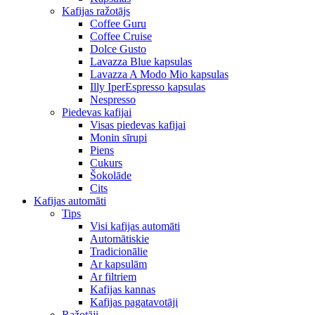
Kafijas ražotājs
Coffee Guru
Coffee Cruise
Dolce Gusto
Lavazza Blue kapsulas
Lavazza A Modo Mio kapsulas
Illy IperEspresso kapsulas
Nespresso
Piedevas kafijai
Visas piedevas kafijai
Monin sīrupi
Piens
Cukurs
Šokolāde
Cits
Kafijas automāti
Tips
Visi kafijas automāti
Automātiskie
Tradicionālie
Ar kapsulām
Ar filtriem
Kafijas kannas
Kafijas pagatavotāji
Ražotāji