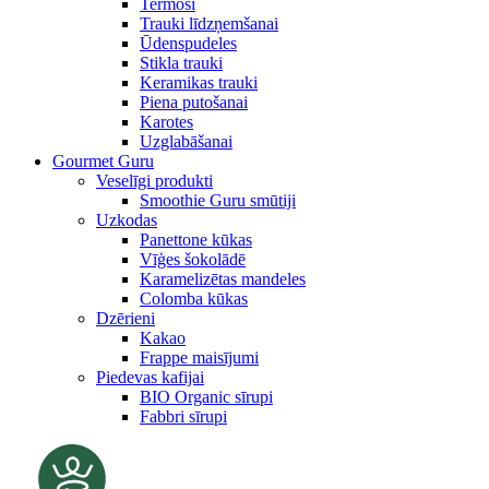
Termosi
Trauki līdzņemšanai
Ūdenspudeles
Stikla trauki
Keramikas trauki
Piena putošanai
Karotes
Uzglabāšanai
Gourmet Guru
Veselīgi produkti
Smoothie Guru smūtiji
Uzkodas
Panettone kūkas
Vīģes šokolādē
Karamelizētas mandeles
Colomba kūkas
Dzērieni
Kakao
Frappe maisījumi
Piedevas kafijai
BIO Organic sīrupi
Fabbri sīrupi