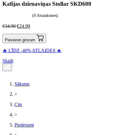
Kafijas dzirnaviņas Stollar SKD600
(0 Atsauksmes)
€
34.90
€
24.99
Pievienot grozam
🔥 LĪDZ -40% ATLAIDES 🔥
Skatīt
Sākums
>
Cits
>
Piederumi