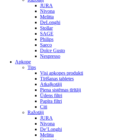
JURA
Nivona
Melitta
DeLonghi
Stollar
SAGE
Philips
Saeco
Dolce Gusto
Nespresso
Apkope
Tips
Visi apkopes produkti
Tīrīšanas tabletes
Atkaļķotāji
Piena sistēmas tīrītāji
Ūdens filtri
Papīra filtri
Citi
Ražotāji
JURA
Nivona
De’Longhi
Melitta