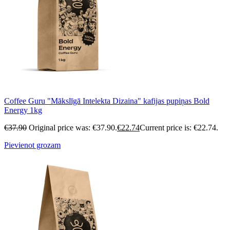
Coffee Guru "Mākslīgā Intelekta Dizaina" kafijas pupiņas Bold
Energy 1kg
€
37.90
Original price was: €37.90.
€
22.74
Current price is: €22.74.
Pievienot grozam