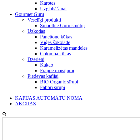
Karotes
Uzglabāšanai
Gourmet Guru
Veselīgi produkti
Smoothie Guru smūtiji
Uzkodas
Panettone kūkas
Vīģes šokolādē
Karamelizētas mandeles
Colomba kūkas
Dzērieni
Kakao
Frappe maisījumi
Piedevas kafijai
BIO Organic sīrupi
Fabbri sīrupi
KAFIJAS AUTOMĀTU NOMA
AKCIJAS