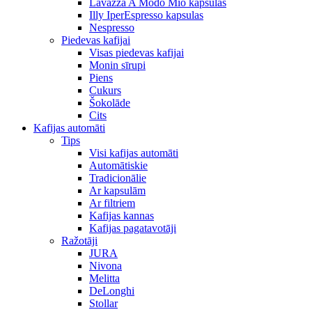
Lavazza A Modo Mio kapsulas
Illy IperEspresso kapsulas
Nespresso
Piedevas kafijai
Visas piedevas kafijai
Monin sīrupi
Piens
Cukurs
Šokolāde
Cits
Kafijas automāti
Tips
Visi kafijas automāti
Automātiskie
Tradicionālie
Ar kapsulām
Ar filtriem
Kafijas kannas
Kafijas pagatavotāji
Ražotāji
JURA
Nivona
Melitta
DeLonghi
Stollar