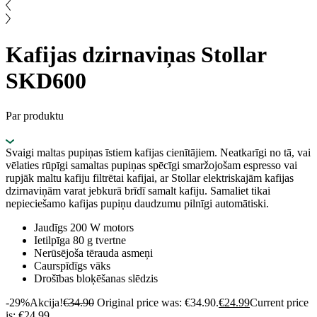
Kafijas dzirnaviņas Stollar
SKD600
Par produktu
Svaigi maltas pupiņas īstiem kafijas cienītājiem. Neatkarīgi no tā, vai
vēlaties rūpīgi samaltas pupiņas spēcīgi smaržojošam espresso vai
rupjāk maltu kafiju filtrētai kafijai, ar Stollar elektriskajām kafijas
dzirnaviņām varat jebkurā brīdī samalt kafiju. Samaliet tikai
nepieciešamo kafijas pupiņu daudzumu pilnīgi automātiski.
Jaudīgs 200 W motors
Ietilpīga 80 g tvertne
Nerūsējoša tērauda asmeņi
Caurspīdīgs vāks
Drošības bloķēšanas slēdzis
-29%
Akcija!
€
34.90
Original price was: €34.90.
€
24.99
Current price
is: €24.99.