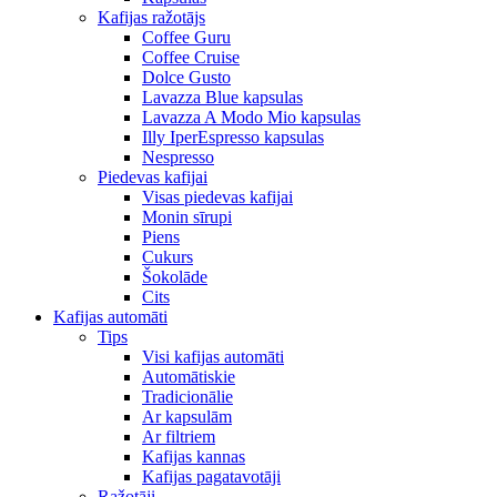
Kafijas ražotājs
Coffee Guru
Coffee Cruise
Dolce Gusto
Lavazza Blue kapsulas
Lavazza A Modo Mio kapsulas
Illy IperEspresso kapsulas
Nespresso
Piedevas kafijai
Visas piedevas kafijai
Monin sīrupi
Piens
Cukurs
Šokolāde
Cits
Kafijas automāti
Tips
Visi kafijas automāti
Automātiskie
Tradicionālie
Ar kapsulām
Ar filtriem
Kafijas kannas
Kafijas pagatavotāji
Ražotāji