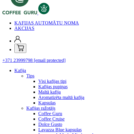
KAFIJAS AUTOMĀTU NOMA
AKCIJAS
+371 23999798
[email protected]
Kafija
Tips
Visi kafijas tipi
Kafijas pupiņas
Maltā kafija
Aromatizēta maltā kafija
Kapsulas
Kafijas ražotājs
Coffee Guru
Coffee Cruise
Dolce Gusto
Lavazza Blue kapsulas