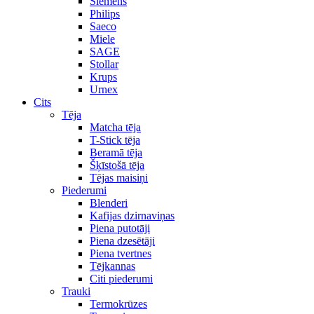
Siemens
Philips
Saeco
Miele
SAGE
Stollar
Krups
Urnex
Cits
Tēja
Matcha tēja
T-Stick tēja
Beramā tēja
Šķīstošā tēja
Tējas maisiņi
Piederumi
Blenderi
Kafijas dzirnaviņas
Piena putotāji
Piena dzesētāji
Piena tvertnes
Tējkannas
Citi piederumi
Trauki
Termokrūzes