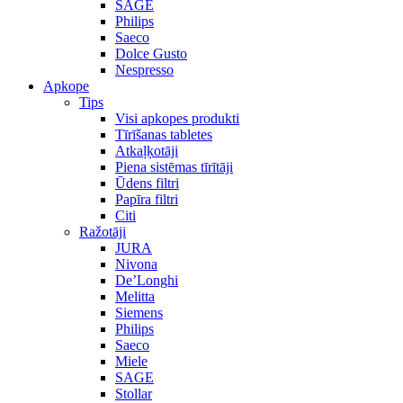
SAGE
Philips
Saeco
Dolce Gusto
Nespresso
Apkope
Tips
Visi apkopes produkti
Tīrīšanas tabletes
Atkaļķotāji
Piena sistēmas tīrītāji
Ūdens filtri
Papīra filtri
Citi
Ražotāji
JURA
Nivona
De’Longhi
Melitta
Siemens
Philips
Saeco
Miele
SAGE
Stollar