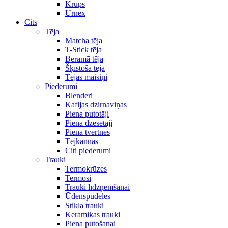
Krups
Urnex
Cits
Tēja
Matcha tēja
T-Stick tēja
Beramā tēja
Šķīstošā tēja
Tējas maisiņi
Piederumi
Blenderi
Kafijas dzirnaviņas
Piena putotāji
Piena dzesētāji
Piena tvertnes
Tējkannas
Citi piederumi
Trauki
Termokrūzes
Termosi
Trauki līdzņemšanai
Ūdenspudeles
Stikla trauki
Keramikas trauki
Piena putošanai