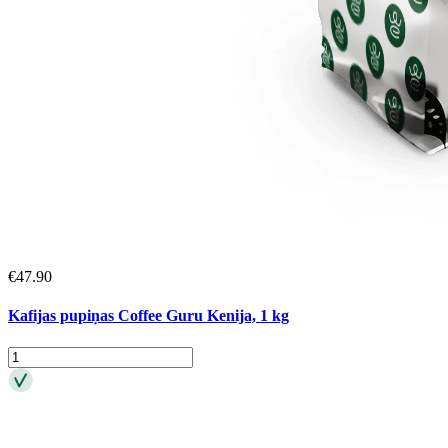
€
47.90
Kafijas pupiņas Coffee Guru Kenija, 1 kg