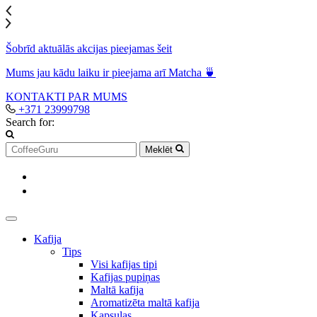
Šobrīd aktuālās akcijas pieejamas šeit
Mums jau kādu laiku ir pieejama arī Matcha 🍵
KONTAKTI
PAR MUMS
+371 23999798
Search for:
Meklēt
Kafija
Tips
Visi kafijas tipi
Kafijas pupiņas
Maltā kafija
Aromatizēta maltā kafija
Kapsulas