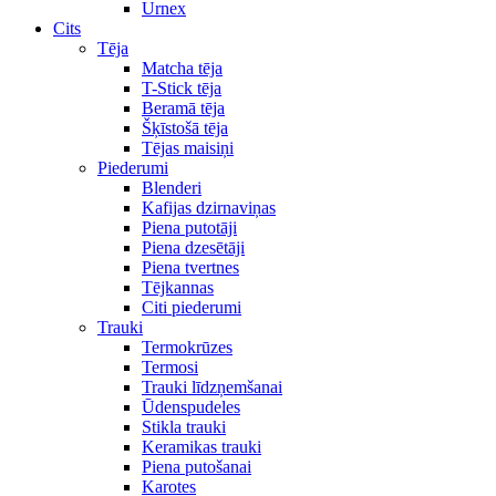
Urnex
Cits
Tēja
Matcha tēja
T-Stick tēja
Beramā tēja
Šķīstošā tēja
Tējas maisiņi
Piederumi
Blenderi
Kafijas dzirnaviņas
Piena putotāji
Piena dzesētāji
Piena tvertnes
Tējkannas
Citi piederumi
Trauki
Termokrūzes
Termosi
Trauki līdzņemšanai
Ūdenspudeles
Stikla trauki
Keramikas trauki
Piena putošanai
Karotes