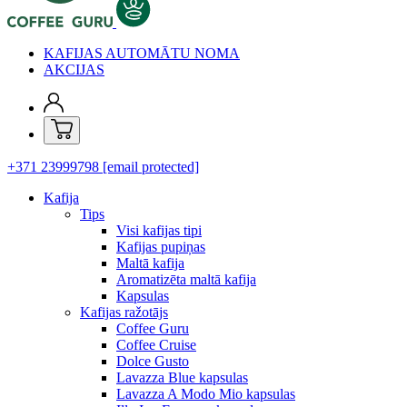
KAFIJAS AUTOMĀTU NOMA
AKCIJAS
+371 23999798
[email protected]
Kafija
Tips
Visi kafijas tipi
Kafijas pupiņas
Maltā kafija
Aromatizēta maltā kafija
Kapsulas
Kafijas ražotājs
Coffee Guru
Coffee Cruise
Dolce Gusto
Lavazza Blue kapsulas
Lavazza A Modo Mio kapsulas