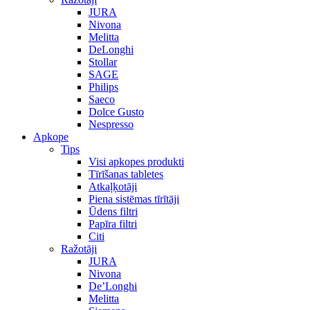
JURA
Nivona
Melitta
DeLonghi
Stollar
SAGE
Philips
Saeco
Dolce Gusto
Nespresso
Apkope
Tips
Visi apkopes produkti
Tīrīšanas tabletes
Atkaļķotāji
Piena sistēmas tīrītāji
Ūdens filtri
Papīra filtri
Citi
Ražotāji
JURA
Nivona
De’Longhi
Melitta