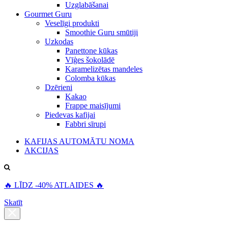
Uzglabāšanai
Gourmet Guru
Veselīgi produkti
Smoothie Guru smūtiji
Uzkodas
Panettone kūkas
Vīģes šokolādē
Karamelizētas mandeles
Colomba kūkas
Dzērieni
Kakao
Frappe maisījumi
Piedevas kafijai
Fabbri sīrupi
KAFIJAS AUTOMĀTU NOMA
AKCIJAS
🔥 LĪDZ -40% ATLAIDES 🔥
Skatīt