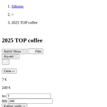
Sākums
>
2025 TOP coffee
2025 TOP coffee
Notīrīt filtrus
Filtri
Aizvērt
Cena
7
€
240
€
no
līdz
Kafijas veids