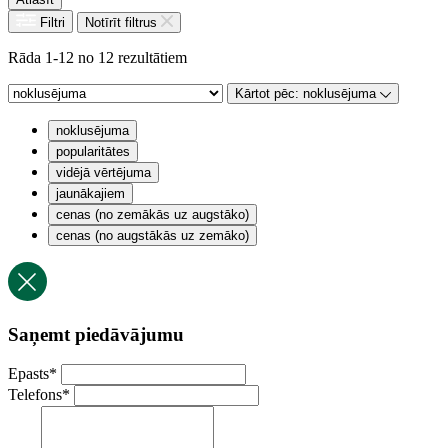
Filtri
Notīrīt filtrus
Rāda 1-12 no 12 rezultātiem
Kārtot pēc:
noklusējuma
noklusējuma
popularitātes
vidējā vērtējuma
jaunākajiem
cenas (no zemākās uz augstāko)
cenas (no augstākās uz zemāko)
Saņemt piedāvājumu
Epasts
*
Telefons
*