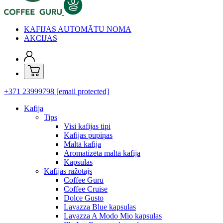
KAFIJAS AUTOMĀTU NOMA
AKCIJAS
+371 23999798
[email protected]
Kafija
Tips
Visi kafijas tipi
Kafijas pupiņas
Maltā kafija
Aromatizēta maltā kafija
Kapsulas
Kafijas ražotājs
Coffee Guru
Coffee Cruise
Dolce Gusto
Lavazza Blue kapsulas
Lavazza A Modo Mio kapsulas