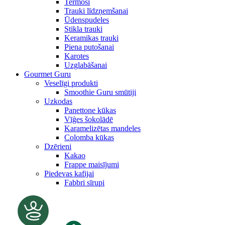
Termosi
Trauki līdzņemšanai
Ūdenspudeles
Stikla trauki
Keramikas trauki
Piena putošanai
Karotes
Uzglabāšanai
Gourmet Guru
Veselīgi produkti
Smoothie Guru smūtiji
Uzkodas
Panettone kūkas
Vīģes šokolādē
Karamelizētas mandeles
Colomba kūkas
Dzērieni
Kakao
Frappe maisījumi
Piedevas kafijai
Fabbri sīrupi