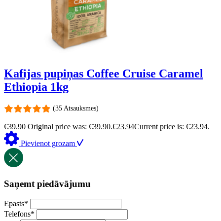
Kafijas pupiņas Coffee Cruise Caramel
Ethiopia 1kg
(35 Atsauksmes)
€
39.90
Original price was: €39.90.
€
23.94
Current price is: €23.94.
Pievienot grozam
Saņemt piedāvājumu
Epasts
*
Telefons
*