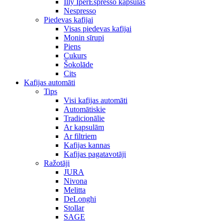
Illy IperEspresso kapsulas
Nespresso
Piedevas kafijai
Visas piedevas kafijai
Monin sīrupi
Piens
Cukurs
Šokolāde
Cits
Kafijas automāti
Tips
Visi kafijas automāti
Automātiskie
Tradicionālie
Ar kapsulām
Ar filtriem
Kafijas kannas
Kafijas pagatavotāji
Ražotāji
JURA
Nivona
Melitta
DeLonghi
Stollar
SAGE