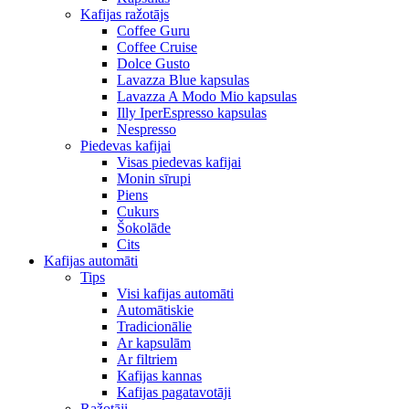
Kafijas ražotājs
Coffee Guru
Coffee Cruise
Dolce Gusto
Lavazza Blue kapsulas
Lavazza A Modo Mio kapsulas
Illy IperEspresso kapsulas
Nespresso
Piedevas kafijai
Visas piedevas kafijai
Monin sīrupi
Piens
Cukurs
Šokolāde
Cits
Kafijas automāti
Tips
Visi kafijas automāti
Automātiskie
Tradicionālie
Ar kapsulām
Ar filtriem
Kafijas kannas
Kafijas pagatavotāji
Ražotāji