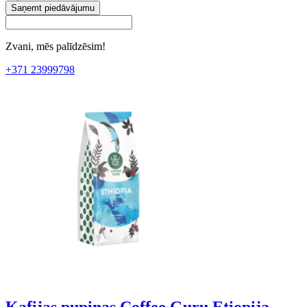
Saņemt piedāvājumu
Zvani, mēs palīdzēsim!
+371 23999798
Kafijas pupiņas Coffee Guru Etiopija,