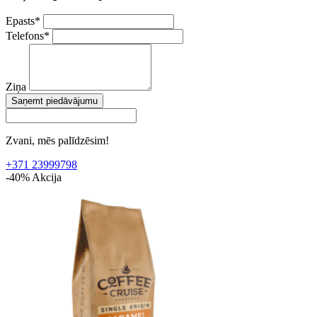
Epasts
*
Telefons
*
Ziņa
Saņemt piedāvājumu
Zvani, mēs palīdzēsim!
+371 23999798
-40%
Akcija