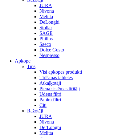
JURA
Nivona
Melitta
DeLonghi
Stollar
SAGE
Philips
Saeco
Dolce Gusto
Nespresso
Apkope
Tips
Visi apkopes produkti
Tīrīšanas tabletes
Atkaļķotāji
Piena sistēmas tīrītāji
Ūdens filtri
Papīra filtri
Citi
Ražotāji
JURA
Nivona
De’Longhi
Melitta