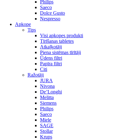
Philips
Saeco
Dolce Gusto
Nespresso
Apkope
Tips
Visi apkopes produkti
Tīrīšanas tabletes
Atkaļķotāji
Piena sistēmas tīrītāji
Ūdens filtri
Papīra filtri
Citi
Ražotāji
JURA
Nivona
De’Longhi
Melitta
Siemens
Philips
Saeco
Miele
SAGE
Stollar
Krups