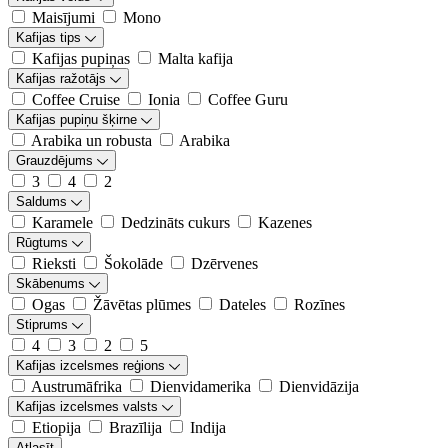
Maisījumi
Mono
Kafijas tips
Kafijas pupiņas
Malta kafija
Kafijas ražotājs
Coffee Cruise
Ionia
Coffee Guru
Kafijas pupiņu šķirne
Arabika un robusta
Arabika
Grauzdējums
3
4
2
Saldums
Karamele
Dedzināts cukurs
Kazenes
Rūgtums
Rieksti
Šokolāde
Dzērvenes
Skābenums
Ogas
Žāvētas plūmes
Dateles
Rozīnes
Stiprums
4
3
2
5
Kafijas izcelsmes reģions
Austrumāfrika
Dienvidamerika
Dienvidāzija
Kafijas izcelsmes valsts
Etiopija
Brazīlija
Indija
Atlasīt