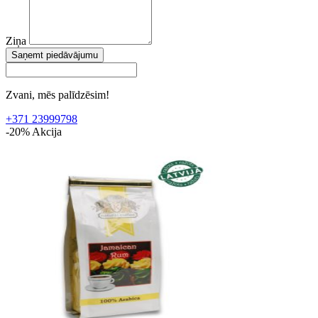
Ziņa
Saņemt piedāvājumu
Zvani, mēs palīdzēsim!
+371 23999798
-20%
Akcija