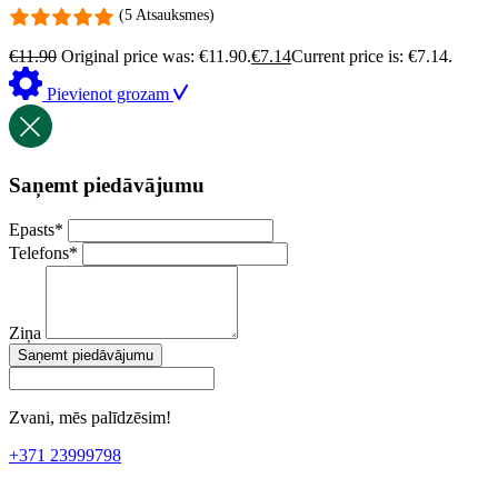
(5 Atsauksmes)
€
11.90
Original price was: €11.90.
€
7.14
Current price is: €7.14.
Pievienot grozam
Saņemt piedāvājumu
Epasts
*
Telefons
*
Ziņa
Saņemt piedāvājumu
Zvani, mēs palīdzēsim!
+371 23999798