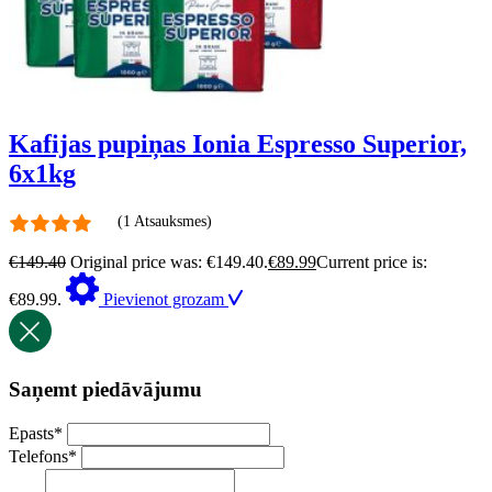
Kafijas pupiņas Ionia Espresso Superior,
6x1kg
(1 Atsauksmes)
€
149.40
Original price was: €149.40.
€
89.99
Current price is:
€89.99.
Pievienot grozam
Saņemt piedāvājumu
Epasts
*
Telefons
*