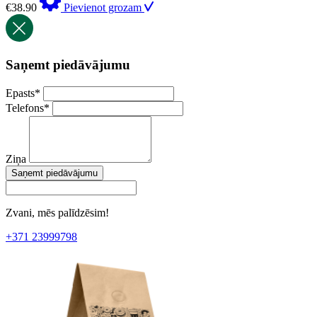
€
38.90
Pievienot grozam
Saņemt piedāvājumu
Epasts
*
Telefons
*
Ziņa
Saņemt piedāvājumu
Zvani, mēs palīdzēsim!
+371 23999798