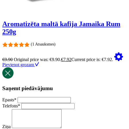
Aromatizēta maltā kafija Jamaika Rum
250g
(1 Atsauksmes)
€
9.90
Original price was: €9.90.
€
7.92
Current price is: €7.92.
Pievienot grozam
Saņemt piedāvājumu
Epasts
*
Telefons
*
Ziņa