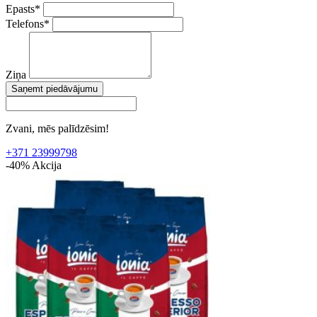
Epasts
*
Telefons
*
Ziņa
Saņemt piedāvājumu
Zvani, mēs palīdzēsim!
+371 23999798
-40%
Akcija