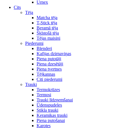
Urnex
Cits
Tēja
Matcha tēja
T-Stick tēja
Beramā tēja
Šķīstošā tēja
Tējas maisiņi
Piederumi
Blenderi
Kafijas dzirnaviņas
Piena putotāji
Piena dzesētāji
Piena tvertnes
Tējkannas
Citi piederumi
Trauki
Termokrūzes
Termosi
Trauki līdzņemšanai
Ūdenspudeles
Stikla trauki
Keramikas trauki
Piena putošanai
Karotes