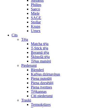
Siemens
Philips
Saeco
Miele
SAGE
Stollar
Krups
Urnex
Cits
Tēja
Matcha tēja
T-Stick tēja
Beramā tēja
Šķīstošā tēja
Tējas maisiņi
Piederumi
Blenderi
Kafijas dzirnaviņas
Piena putotāji
Piena dzesētāji
Piena tvertnes
Tējkannas
Citi piederumi
Trauki
Termokrūzes