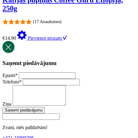
250g
(17 Atsauksmes)
€
14.90
Pievienot grozam
Saņemt piedāvājumu
Epasts
*
Telefons
*
Ziņa
Saņemt piedāvājumu
Zvani, mēs palīdzēsim!
+371 23999798