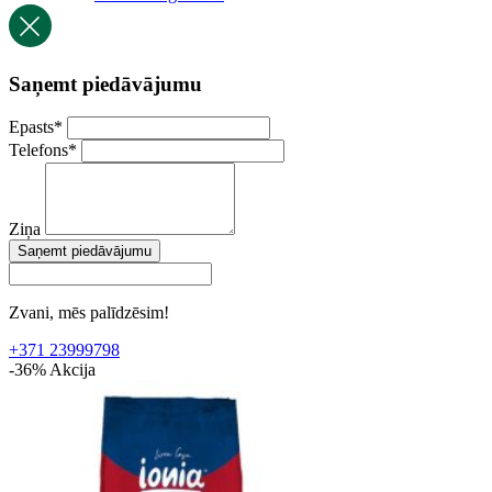
Saņemt piedāvājumu
Epasts
*
Telefons
*
Ziņa
Saņemt piedāvājumu
Zvani, mēs palīdzēsim!
+371 23999798
-36%
Akcija