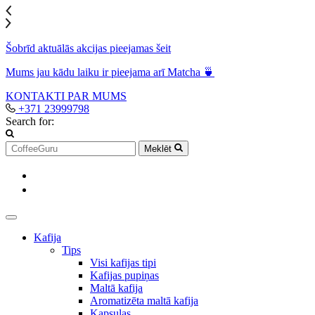
Šobrīd aktuālās akcijas pieejamas šeit
Mums jau kādu laiku ir pieejama arī Matcha 🍵
KONTAKTI
PAR MUMS
+371 23999798
Search for:
Meklēt
Kafija
Tips
Visi kafijas tipi
Kafijas pupiņas
Maltā kafija
Aromatizēta maltā kafija
Kapsulas