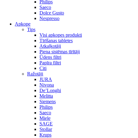
Philips
Saeco
Dolce Gusto
Nespresso
Apkope
Tips
Visi apkopes produkti
Tīrīšanas tabletes
Atkaļķotāji
Piena sistēmas tīrītāji
Ūdens filtri
Papīra filtri
Citi
Ražotāji
JURA
Nivona
De’Longhi
Melitta
Siemens
Philips
Saeco
Miele
SAGE
Stollar
Krups