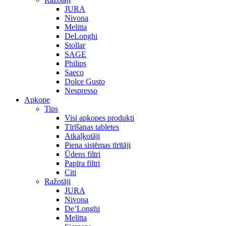
JURA
Nivona
Melitta
DeLonghi
Stollar
SAGE
Philips
Saeco
Dolce Gusto
Nespresso
Apkope
Tips
Visi apkopes produkti
Tīrīšanas tabletes
Atkaļķotāji
Piena sistēmas tīrītāji
Ūdens filtri
Papīra filtri
Citi
Ražotāji
JURA
Nivona
De’Longhi
Melitta