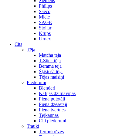
Siemens
Philips
Saeco
Miele
SAGE
Stollar
Krups
Urnex
Cits
Tēja
Matcha tēja
T-Stick tēja
Beramā tēja
Šķīstošā tēja
Tējas maisiņi
Piederumi
Blenderi
Kafijas dzirnaviņas
Piena putotāji
Piena dzesētāji
Piena tvertnes
Tējkannas
Citi piederumi
Trauki
Termokrūzes