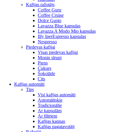
Kafijas ražotājs
Coffee Guru
Coffee Cruise
Dolce Gusto
Lavazza Blue kapsulas
Lavazza A Modo Mio kapsulas
Illy IperEspresso kapsulas
Nespresso
Piedevas kafijai
Visas piedevas kafijai
Monin sīrupi
Piens
Cukurs
Šokolāde
Cits
Kafijas automāti
Tips
Visi kafijas automāti
Automātiskie
Tradicionālie
Ar kapsulām
Ar filtriem
Kafijas kannas
Kafijas pagatavotāji
Ražotāji