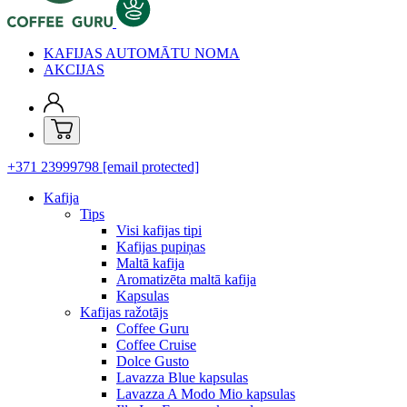
KAFIJAS AUTOMĀTU NOMA
AKCIJAS
+371 23999798
[email protected]
Kafija
Tips
Visi kafijas tipi
Kafijas pupiņas
Maltā kafija
Aromatizēta maltā kafija
Kapsulas
Kafijas ražotājs
Coffee Guru
Coffee Cruise
Dolce Gusto
Lavazza Blue kapsulas
Lavazza A Modo Mio kapsulas