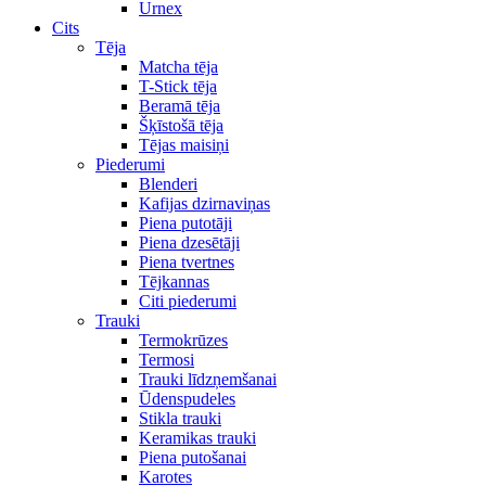
Urnex
Cits
Tēja
Matcha tēja
T-Stick tēja
Beramā tēja
Šķīstošā tēja
Tējas maisiņi
Piederumi
Blenderi
Kafijas dzirnaviņas
Piena putotāji
Piena dzesētāji
Piena tvertnes
Tējkannas
Citi piederumi
Trauki
Termokrūzes
Termosi
Trauki līdzņemšanai
Ūdenspudeles
Stikla trauki
Keramikas trauki
Piena putošanai
Karotes