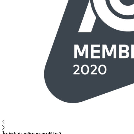
Īss ieskats mūsu grauzdētavā