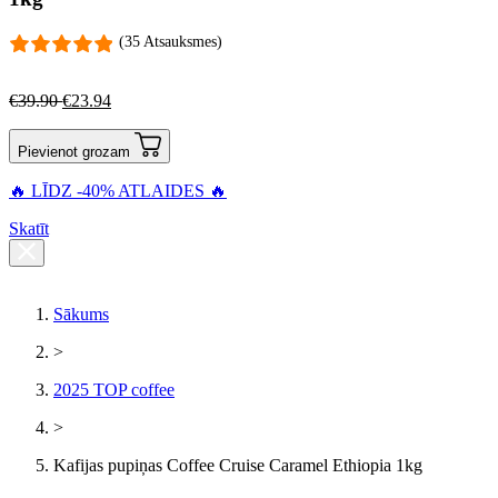
(35 Atsauksmes)
€
39.90
€
23.94
Pievienot grozam
🔥 LĪDZ -40% ATLAIDES 🔥
Skatīt
Sākums
>
2025 TOP coffee
>
Kafijas pupiņas Coffee Cruise Caramel Ethiopia 1kg