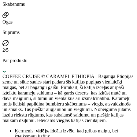
Skābenums
Ogas
Stiprums
2/5
Par produktu
COFFEE CRUISE © CARAMEL ETHIOPIA - Bagātīgā Etiopijas
zeme un siltie saules stari padara šīs kafijas pupiņas vienlaicīgi
maigas, bet ar bagātīgu garšu. Pirmkārt, šī kafija izceļas ar īpaši
izteiktu karameļu saldumu – kā gards deserts, kas izkūst mutē un
dāvā maigumu, siltumu un vienlaikus arī izsmalcinātību. Karameļu
notis lieliski papildina bumbieru skābenums – viegls, atsvaidzinošs
un smalks. Tas piešķir augļainību un vieglumu. Nobeigumā jūtams
lazdu riekstu rūgtums, kas sabalansē saldumu un piešķir kafijas
malkam dziļumu. Ieteicams vieglas kafijas cienītājiem.
Ķermenis:
vidējs.
Ideāla izvēle, kad gribas maigu, bet
izteiksmīgu kafiju;