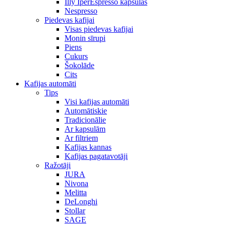
Illy IperEspresso kapsulas
Nespresso
Piedevas kafijai
Visas piedevas kafijai
Monin sīrupi
Piens
Cukurs
Šokolāde
Cits
Kafijas automāti
Tips
Visi kafijas automāti
Automātiskie
Tradicionālie
Ar kapsulām
Ar filtriem
Kafijas kannas
Kafijas pagatavotāji
Ražotāji
JURA
Nivona
Melitta
DeLonghi
Stollar
SAGE