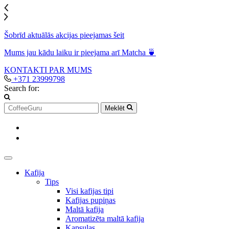
Šobrīd aktuālās akcijas pieejamas šeit
Mums jau kādu laiku ir pieejama arī Matcha 🍵
KONTAKTI
PAR MUMS
+371 23999798
Search for:
Meklēt
Kafija
Tips
Visi kafijas tipi
Kafijas pupiņas
Maltā kafija
Aromatizēta maltā kafija
Kapsulas