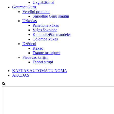
Uzglabāšanai
Gourmet Guru
Veselīgi produkti
Smoothie Guru smūtiji
Uzkodas
Panettone kūkas
Vīģes šokolādē
Karamelizētas mandeles
Colomba kūkas
Dzērieni
Kakao
Frappe maisījumi
Piedevas kafijai
Fabbri sīrupi
KAFIJAS AUTOMĀTU NOMA
AKCIJAS