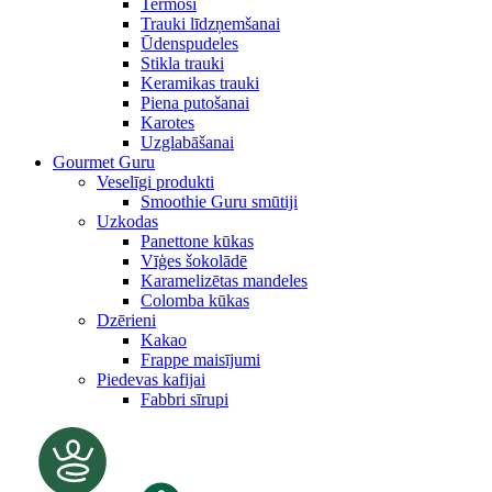
Termosi
Trauki līdzņemšanai
Ūdenspudeles
Stikla trauki
Keramikas trauki
Piena putošanai
Karotes
Uzglabāšanai
Gourmet Guru
Veselīgi produkti
Smoothie Guru smūtiji
Uzkodas
Panettone kūkas
Vīģes šokolādē
Karamelizētas mandeles
Colomba kūkas
Dzērieni
Kakao
Frappe maisījumi
Piedevas kafijai
Fabbri sīrupi