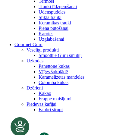
Termosi
Trauki līdzņemšanai
Ūdenspudeles
Stikla trauki
Keramikas trauki
Piena putošanai
Karotes
Uzglabāšanai
Gourmet Guru
Veselīgi produkti
Smoothie Guru smūtiji
Uzkodas
Panettone kūkas
Vīģes šokolādē
Karamelizētas mandeles
Colomba kūkas
Dzērieni
Kakao
Frappe maisījumi
Piedevas kafijai
Fabbri sīrupi