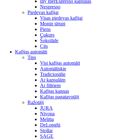
Illy IperEspresso kapsulas
Nespresso
Piedevas kafijai
Visas piedevas kafijai
Monin sīrupi
Piens
Cukurs
Šokolāde
Cits
Kafijas automāti
Tips
Visi kafijas automāti
Automātiskie
Tradicionālie
Ar kapsulām
Ar filtriem
Kafijas kannas
Kafijas pagatavotāji
Ražotāji
JURA
Nivona
Melitta
DeLonghi
Stollar
SAGE