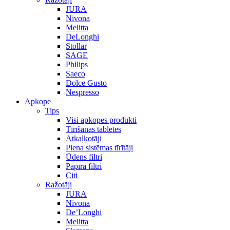
JURA
Nivona
Melitta
DeLonghi
Stollar
SAGE
Philips
Saeco
Dolce Gusto
Nespresso
Apkope
Tips
Visi apkopes produkti
Tīrīšanas tabletes
Atkaļķotāji
Piena sistēmas tīrītāji
Ūdens filtri
Papīra filtri
Citi
Ražotāji
JURA
Nivona
De’Longhi
Melitta