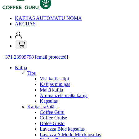
KAFIJAS AUTOMĀTU NOMA
AKCIJAS
+371 23999798
[email protected]
Kafija
Tips
Visi kafijas tipi
Kafijas pupiņas
Maltā kafija
Aromatizēta maltā kafija
Kapsulas
Kafijas ražotājs
Coffee Guru
Coffee Cruise
Dolce Gusto
Lavazza Blue kapsulas
Lavazza A Modo Mio kapsulas