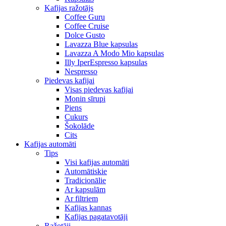
Kafijas ražotājs
Coffee Guru
Coffee Cruise
Dolce Gusto
Lavazza Blue kapsulas
Lavazza A Modo Mio kapsulas
Illy IperEspresso kapsulas
Nespresso
Piedevas kafijai
Visas piedevas kafijai
Monin sīrupi
Piens
Cukurs
Šokolāde
Cits
Kafijas automāti
Tips
Visi kafijas automāti
Automātiskie
Tradicionālie
Ar kapsulām
Ar filtriem
Kafijas kannas
Kafijas pagatavotāji
Ražotāji