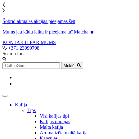
Šobrīd aktuālās akcijas pieejamas šeit
Mums jau kādu laiku ir pieejama arī Matcha 🍵
KONTAKTI
PAR MUMS
+371 23999798
Search for:
Meklēt
Kafija
Tips
Visi kafijas tipi
Kafijas pupiņas
Maltā kafija
Aromatizēta maltā kafija
Kapsulas