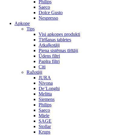
Philips
Saeco
Dolce Gusto
Nespresso
Apkope
Tips
Visi apkopes produkti
Tīrīšanas tabletes
Atkaļķotāji
Piena sistēmas tīrītāji
Ūdens filtri
Papīra filtri
Citi
Ražotāji
JURA
Nivona
De’Longhi
Melitta
Siemens
Philips
Saeco
Miele
SAGE
Stollar
Krups