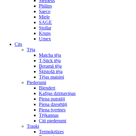
Siemens
Philips
Saeco
Miele
SAGE
Stollar
Krups
Urnex
Cits
Tēja
Matcha tēja
T-Stick tēja
Beramā tēja
Šķīstošā tēja
Tējas maisiņi
Piederumi
Blenderi
Kafijas dzirnaviņas
Piena putotāji
Piena dzesētāji
Piena tvertnes
Tējkannas
Citi piederumi
Trauki
Termokrūzes