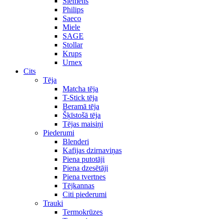
Siemens
Philips
Saeco
Miele
SAGE
Stollar
Krups
Urnex
Cits
Tēja
Matcha tēja
T-Stick tēja
Beramā tēja
Šķīstošā tēja
Tējas maisiņi
Piederumi
Blenderi
Kafijas dzirnaviņas
Piena putotāji
Piena dzesētāji
Piena tvertnes
Tējkannas
Citi piederumi
Trauki
Termokrūzes