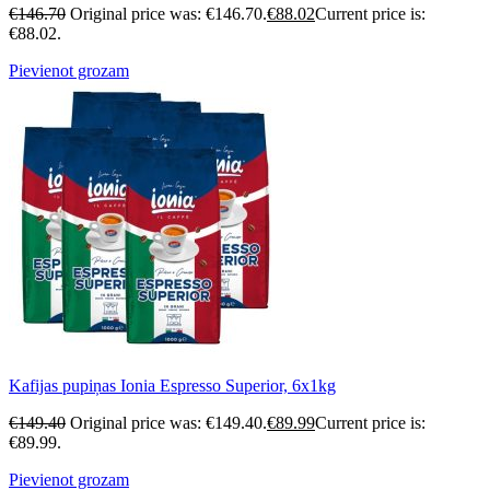
€
146.70
Original price was: €146.70.
€
88.02
Current price is:
€88.02.
Pievienot grozam
Kafijas pupiņas Ionia Espresso Superior, 6x1kg
€
149.40
Original price was: €149.40.
€
89.99
Current price is:
€89.99.
Pievienot grozam