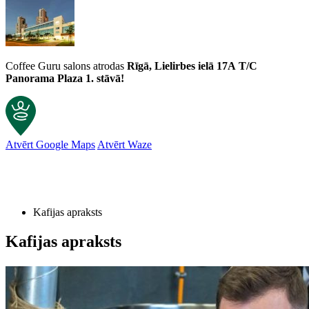
Coffee Guru salons atrodas
Rīgā, Lielirbes ielā 17A
T/C
Panorama Plaza 1. stāvā!
Atvērt Google Maps
Atvērt Waze
Klientu atsauksmes
Kafijas apraksts
Kafijas pupiņas Coffee Cruise Espresso Blend Ethiopia un India 1kg
Normunds
Kafijas apraksts
Rating: 4/5
Labā kafija
Labā kafija ,bet nebūs mana- nedaudz par daudz jūtu skābumu.
Fri Jun 05 2026 10:09:27 GMT+0000 (Coordinated Universal Time)
Kafijas pupiņas Coffee Cruise Espresso Blend Ethiopia un India 1kg