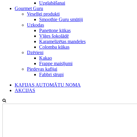
Uzglabāšanai
Gourmet Guru
Veselīgi produkti
Smoothie Guru smūtiji
Uzkodas
Panettone kūkas
Vīģes šokolādē
Karamelizētas mandeles
Colomba kūkas
Dzērieni
Kakao
Frappe maisījumi
Piedevas kafijai
Fabbri sīrupi
KAFIJAS AUTOMĀTU NOMA
AKCIJAS