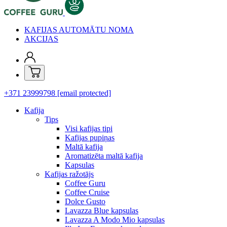
KAFIJAS AUTOMĀTU NOMA
AKCIJAS
+371 23999798
[email protected]
Kafija
Tips
Visi kafijas tipi
Kafijas pupiņas
Maltā kafija
Aromatizēta maltā kafija
Kapsulas
Kafijas ražotājs
Coffee Guru
Coffee Cruise
Dolce Gusto
Lavazza Blue kapsulas
Lavazza A Modo Mio kapsulas