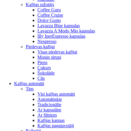
Kafijas ražotājs
Coffee Guru
Coffee Cruise
Dolce Gusto
Lavazza Blue kapsulas
Lavazza A Modo Mio kapsulas
Illy IperEspresso kapsulas
Nespresso
Piedevas kafijai
Visas piedevas kafijai
Monin sīrupi
Piens
Cukurs
Šokolāde
Cits
Kafijas automāti
Tips
Visi kafijas automāti
Automātiskie
Tradicionālie
Ar kapsulām
Ar filtriem
Kafijas kannas
Kafijas pagatavotāji
Ražotāji