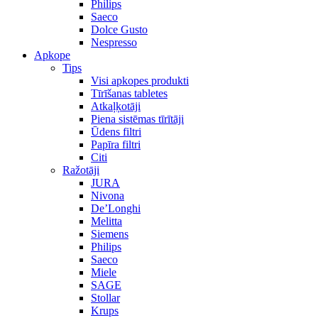
Philips
Saeco
Dolce Gusto
Nespresso
Apkope
Tips
Visi apkopes produkti
Tīrīšanas tabletes
Atkaļķotāji
Piena sistēmas tīrītāji
Ūdens filtri
Papīra filtri
Citi
Ražotāji
JURA
Nivona
De’Longhi
Melitta
Siemens
Philips
Saeco
Miele
SAGE
Stollar
Krups