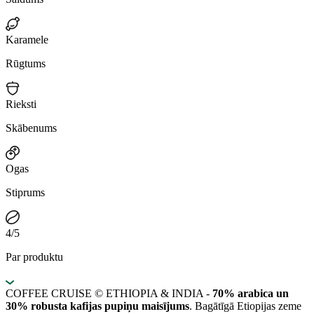
Karamele
Rūgtums
Rieksti
Skābenums
Ogas
Stiprums
4/5
Par produktu
COFFEE CRUISE © ETHIOPIA & INDIA -
70% arabica un
30% robusta kafijas pupiņu maisījums
. Bagātīgā Etiopijas zeme