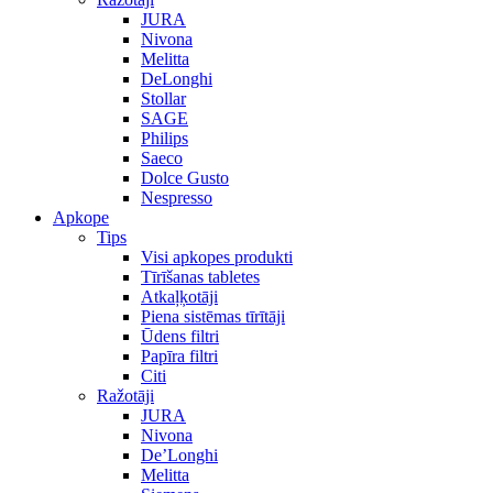
JURA
Nivona
Melitta
DeLonghi
Stollar
SAGE
Philips
Saeco
Dolce Gusto
Nespresso
Apkope
Tips
Visi apkopes produkti
Tīrīšanas tabletes
Atkaļķotāji
Piena sistēmas tīrītāji
Ūdens filtri
Papīra filtri
Citi
Ražotāji
JURA
Nivona
De’Longhi
Melitta