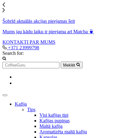
Šobrīd aktuālās akcijas pieejamas šeit
Mums jau kādu laiku ir pieejama arī Matcha 🍵
KONTAKTI
PAR MUMS
+371 23999798
Search for:
Meklēt
Kafija
Tips
Visi kafijas tipi
Kafijas pupiņas
Maltā kafija
Aromatizēta maltā kafija
Kapsulas