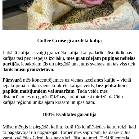
Coffee Cruise grauzdētā kafija
Labākā kafija = svaigi grauzdēta kafija! Lai padarītu Jūsu ikdienas
kafijas tasi pēc iespējas izcilāku,
mēs grauzdējam pupiņas nelielās
partijās
, iepakojam tās un piegādājam Jums svaigas, un tas viss tiek
darīts
mūsu grauzdētavā
.
Pārsvarā
mēs koncentrējamies uz vienas izcelsmes kafiju – vienā
iepakojumā ir tikai viens konkrēts kafijas veids,
bez jebkādiem
papildu maisījumiem vai smaržām
. Tādā veidā mēs
distancējamies no garšu līdzības, ļaujot patiesi mirdzēt dažādu
kafijas reģionu unikālajām krāsām un īpašībām.
100% kvalitātes garantija
Mūsu mērķis ir piegādāt kafiju, kurā Jūs iemīlēsieties katru reizi, kad
to pagatavojat un nogaršojat. Tomēr mēs saprotam, ka dažreiz Jūs
varat izvēlēties šķirni, kas nav gluži Jūsu gaumei. Tieši šī iemesla