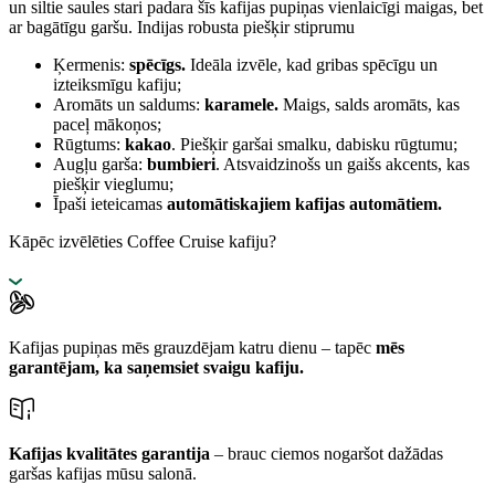
un siltie saules stari padara šīs kafijas pupiņas vienlaicīgi maigas, bet
ar bagātīgu garšu. Indijas robusta piešķir stiprumu
Ķermenis:
spēcīgs.
Ideāla izvēle, kad gribas spēcīgu un
izteiksmīgu kafiju;
Aromāts un saldums:
karamele.
Maigs, salds aromāts, kas
paceļ mākoņos;
Rūgtums:
kakao
. Piešķir garšai smalku, dabisku rūgtumu;
Augļu garša:
bumbieri
. Atsvaidzinošs un gaišs akcents, kas
piešķir vieglumu;
Īpaši ieteicamas
automātiskajiem kafijas automātiem.
Kāpēc izvēlēties Coffee Cruise kafiju?
Kafijas pupiņas mēs grauzdējam katru dienu – tapēc
mēs
garantējam, ka saņemsiet svaigu kafiju.
Kafijas kvalitātes garantija
– brauc ciemos nogaršot dažādas
garšas kafijas mūsu salonā.