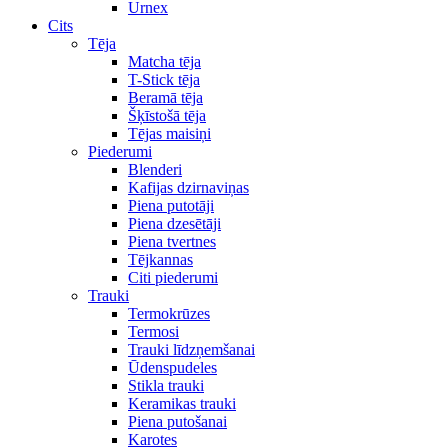
Urnex
Cits
Tēja
Matcha tēja
T-Stick tēja
Beramā tēja
Šķīstošā tēja
Tējas maisiņi
Piederumi
Blenderi
Kafijas dzirnaviņas
Piena putotāji
Piena dzesētāji
Piena tvertnes
Tējkannas
Citi piederumi
Trauki
Termokrūzes
Termosi
Trauki līdzņemšanai
Ūdenspudeles
Stikla trauki
Keramikas trauki
Piena putošanai
Karotes