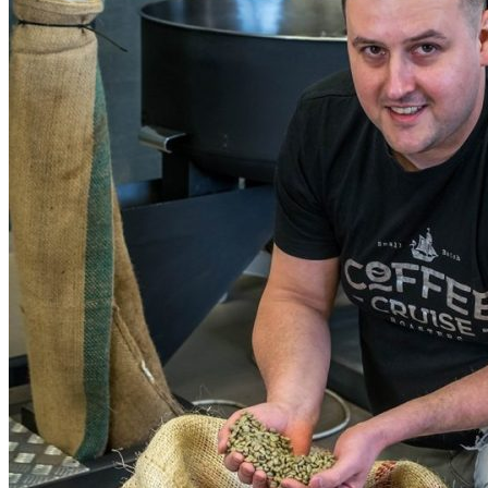
Antra
Rating: 5/5
Espreso blend
Patīkami stipra kafija. Ātra piegāde. Paldies!
Thu Jun 04 2026 18:08:54 GMT+0000 (Coordinated Universal Time