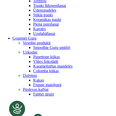
Termosi
Trauki līdzņemšanai
Ūdenspudeles
Stikla trauki
Keramikas trauki
Piena putošanai
Karotes
Uzglabāšanai
Gourmet Guru
Veselīgi produkti
Smoothie Guru smūtiji
Uzkodas
Panettone kūkas
Vīģes šokolādē
Karamelizētas mandeles
Colomba kūkas
Dzērieni
Kakao
Frappe maisījumi
Piedevas kafijai
Fabbri sīrupi