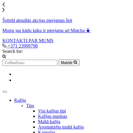
Šobrīd aktuālās akcijas pieejamas šeit
Mums jau kādu laiku ir pieejama arī Matcha 🍵
KONTAKTI
PAR MUMS
+371 23999798
Search for:
Meklēt
Kafija
Tips
Visi kafijas tipi
Kafijas pupiņas
Maltā kafija
Aromatizēta maltā kafija
Kapsulas