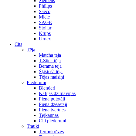
Siemens
Philips
Saeco
Miele
SAGE
Stollar
Krups
Urnex
Cits
Tēja
Matcha tēja
T-Stick tēja
Beramā tēja
Šķīstošā tēja
Tējas maisiņi
Piederumi
Blenderi
Kafijas dzirnaviņas
Piena putotāji
Piena dzesētāji
Piena tvertnes
Tējkannas
Citi piederumi
Trauki
Termokrūzes