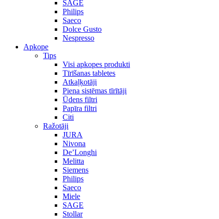
SAGE
Philips
Saeco
Dolce Gusto
Nespresso
Apkope
Tips
Visi apkopes produkti
Tīrīšanas tabletes
Atkaļķotāji
Piena sistēmas tīrītāji
Ūdens filtri
Papīra filtri
Citi
Ražotāji
JURA
Nivona
De’Longhi
Melitta
Siemens
Philips
Saeco
Miele
SAGE
Stollar