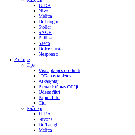
JURA
Nivona
Melitta
DeLonghi
Stollar
SAGE
Philips
Saeco
Dolce Gusto
Nespresso
Apkope
Tips
Visi apkopes produkti
Tīrīšanas tabletes
Atkaļķotāji
Piena sistēmas tīrītāji
Ūdens filtri
Papīra filtri
Citi
Ražotāji
JURA
Nivona
De’Longhi
Melitta