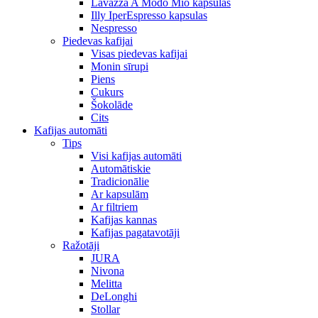
Lavazza A Modo Mio kapsulas
Illy IperEspresso kapsulas
Nespresso
Piedevas kafijai
Visas piedevas kafijai
Monin sīrupi
Piens
Cukurs
Šokolāde
Cits
Kafijas automāti
Tips
Visi kafijas automāti
Automātiskie
Tradicionālie
Ar kapsulām
Ar filtriem
Kafijas kannas
Kafijas pagatavotāji
Ražotāji
JURA
Nivona
Melitta
DeLonghi
Stollar