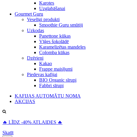
Karotes
Uzglabāšanai
Gourmet Guru
Veselīgi produkti
Smoothie Guru smūtiji
Uzkodas
Panettone kūkas
Vīģes šokolādē
Karamelizētas mandeles
Colomba kūkas
Dzērieni
Kakao
Frappe maisījumi
Piedevas kafijai
BIO Organic sīrupi
Fabbri sīrupi
KAFIJAS AUTOMĀTU NOMA
AKCIJAS
🔥 LĪDZ -40% ATLAIDES 🔥
Skatīt