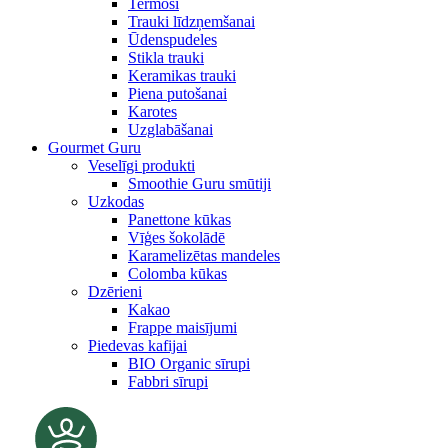
Termosi
Trauki līdzņemšanai
Ūdenspudeles
Stikla trauki
Keramikas trauki
Piena putošanai
Karotes
Uzglabāšanai
Gourmet Guru
Veselīgi produkti
Smoothie Guru smūtiji
Uzkodas
Panettone kūkas
Vīģes šokolādē
Karamelizētas mandeles
Colomba kūkas
Dzērieni
Kakao
Frappe maisījumi
Piedevas kafijai
BIO Organic sīrupi
Fabbri sīrupi