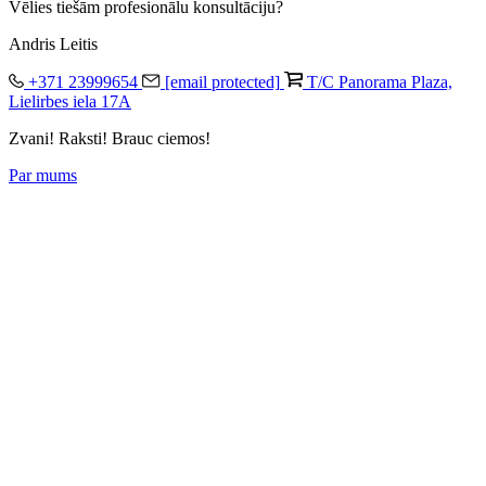
Vēlies tiešām profesionālu konsultāciju?
Andris Leitis
+371 23999654
[email protected]
T/C Panorama Plaza,
Lielirbes iela 17A
Zvani! Raksti! Brauc ciemos!
Par mums