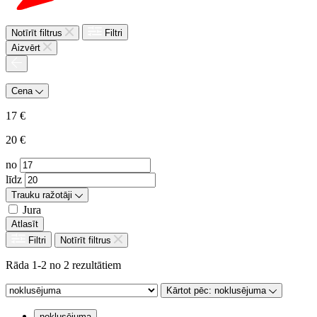
Notīrīt filtrus
Filtri
Aizvērt
Cena
17
€
20
€
no
līdz
Trauku ražotāji
Jura
Atlasīt
Filtri
Notīrīt filtrus
Rāda 1-2 no 2 rezultātiem
Kārtot pēc:
noklusējuma
noklusējuma