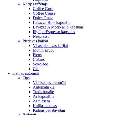
Kafijas ražotājs
Coffee Guru
Coffee Cruise
Dolce Gusto
Lavazza Blue kapsulas
Lavazza A Modo Mio kapsulas
Illy IperEspresso kapsulas
Nespresso
Piedevas kafijai
Visas piedevas kafijai
Monin sīrupi
Piens
Cukurs
Šokolāde
Cits
Kafijas automāti
Tips
Visi kafijas automāti
Automātiskie
Tradicionālie
Ar kapsulām
Ar filtriem
Kafijas kannas
Kafijas pagatavotāji
Ražotāji