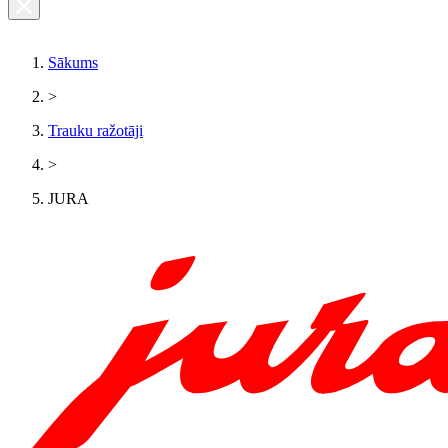
Sākums
>
Trauku ražotāji
>
JURA