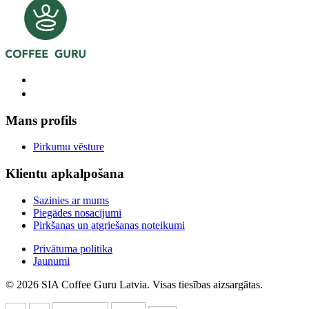
Mans profils
Pirkumu vēsture
Klientu apkalpošana
Sazinies ar mums
Piegādes nosacījumi
Pirkšanas un atgriešanas noteikumi
Privātuma politika
Jaunumi
© 2026 SIA Coffee Guru Latvia. Visas tiesības aizsargātas.