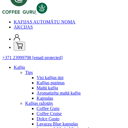
KAFIJAS AUTOMĀTU NOMA
AKCIJAS
+371 23999798
[email protected]
Kafija
Tips
Visi kafijas tipi
Kafijas pupiņas
Maltā kafija
Aromatizēta maltā kafija
Kapsulas
Kafijas ražotājs
Coffee Guru
Coffee Cruise
Dolce Gusto
Lavazza Blue kapsulas