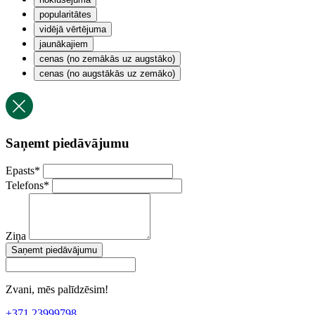
popularitātes
vidējā vērtējuma
jaunākajiem
cenas (no zemākās uz augstāko)
cenas (no augstākās uz zemāko)
Saņemt piedāvājumu
Epasts
*
Telefons
*
Ziņa
Saņemt piedāvājumu
Zvani, mēs palīdzēsim!
+371 23999798