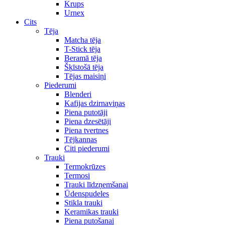
Krups
Urnex
Cits
Tēja
Matcha tēja
T-Stick tēja
Beramā tēja
Šķīstošā tēja
Tējas maisiņi
Piederumi
Blenderi
Kafijas dzirnaviņas
Piena putotāji
Piena dzesētāji
Piena tvertnes
Tējkannas
Citi piederumi
Trauki
Termokrūzes
Termosi
Trauki līdzņemšanai
Ūdenspudeles
Stikla trauki
Keramikas trauki
Piena putošanai