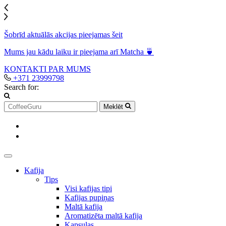
Šobrīd aktuālās akcijas pieejamas šeit
Mums jau kādu laiku ir pieejama arī Matcha 🍵
KONTAKTI
PAR MUMS
+371 23999798
Search for:
Meklēt
Kafija
Tips
Visi kafijas tipi
Kafijas pupiņas
Maltā kafija
Aromatizēta maltā kafija
Kapsulas