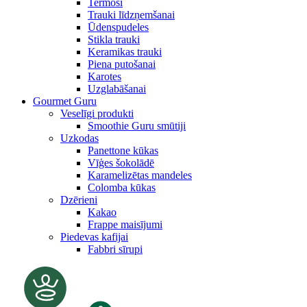
Termosi
Trauki līdzņemšanai
Ūdenspudeles
Stikla trauki
Keramikas trauki
Piena putošanai
Karotes
Uzglabāšanai
Gourmet Guru
Veselīgi produkti
Smoothie Guru smūtiji
Uzkodas
Panettone kūkas
Vīģes šokolādē
Karamelizētas mandeles
Colomba kūkas
Dzērieni
Kakao
Frappe maisījumi
Piedevas kafijai
Fabbri sīrupi