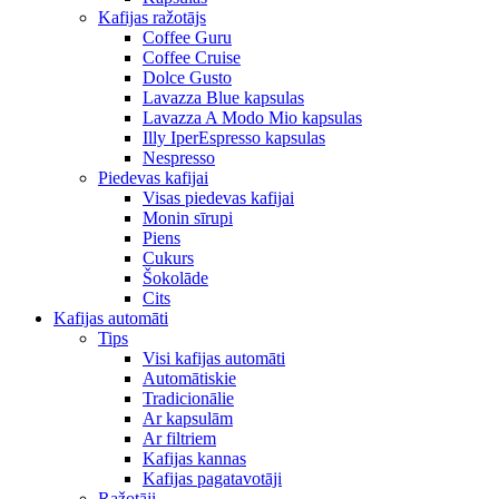
Kafijas ražotājs
Coffee Guru
Coffee Cruise
Dolce Gusto
Lavazza Blue kapsulas
Lavazza A Modo Mio kapsulas
Illy IperEspresso kapsulas
Nespresso
Piedevas kafijai
Visas piedevas kafijai
Monin sīrupi
Piens
Cukurs
Šokolāde
Cits
Kafijas automāti
Tips
Visi kafijas automāti
Automātiskie
Tradicionālie
Ar kapsulām
Ar filtriem
Kafijas kannas
Kafijas pagatavotāji
Ražotāji