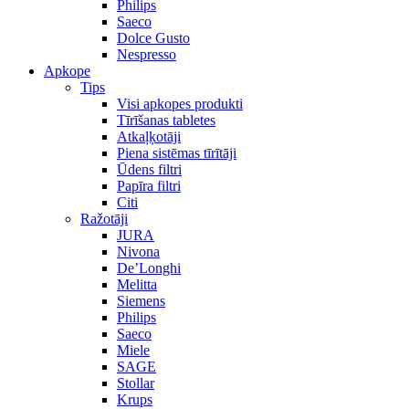
Philips
Saeco
Dolce Gusto
Nespresso
Apkope
Tips
Visi apkopes produkti
Tīrīšanas tabletes
Atkaļķotāji
Piena sistēmas tīrītāji
Ūdens filtri
Papīra filtri
Citi
Ražotāji
JURA
Nivona
De’Longhi
Melitta
Siemens
Philips
Saeco
Miele
SAGE
Stollar
Krups