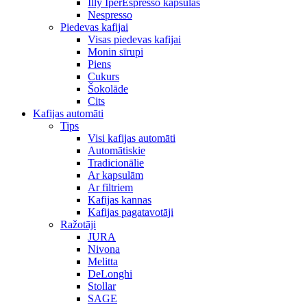
Illy IperEspresso kapsulas
Nespresso
Piedevas kafijai
Visas piedevas kafijai
Monin sīrupi
Piens
Cukurs
Šokolāde
Cits
Kafijas automāti
Tips
Visi kafijas automāti
Automātiskie
Tradicionālie
Ar kapsulām
Ar filtriem
Kafijas kannas
Kafijas pagatavotāji
Ražotāji
JURA
Nivona
Melitta
DeLonghi
Stollar
SAGE