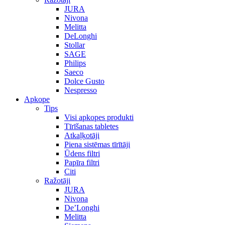
JURA
Nivona
Melitta
DeLonghi
Stollar
SAGE
Philips
Saeco
Dolce Gusto
Nespresso
Apkope
Tips
Visi apkopes produkti
Tīrīšanas tabletes
Atkaļķotāji
Piena sistēmas tīrītāji
Ūdens filtri
Papīra filtri
Citi
Ražotāji
JURA
Nivona
De’Longhi
Melitta