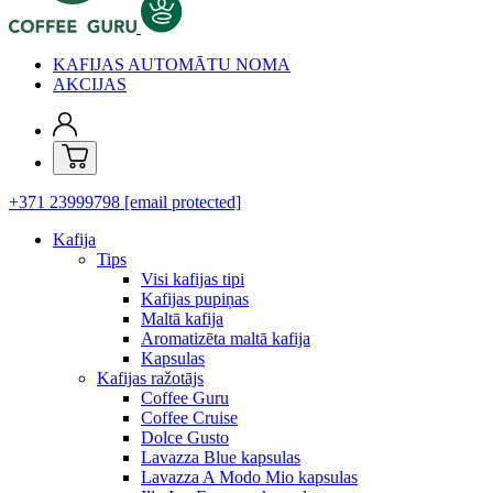
KAFIJAS AUTOMĀTU NOMA
AKCIJAS
+371 23999798
[email protected]
Kafija
Tips
Visi kafijas tipi
Kafijas pupiņas
Maltā kafija
Aromatizēta maltā kafija
Kapsulas
Kafijas ražotājs
Coffee Guru
Coffee Cruise
Dolce Gusto
Lavazza Blue kapsulas
Lavazza A Modo Mio kapsulas