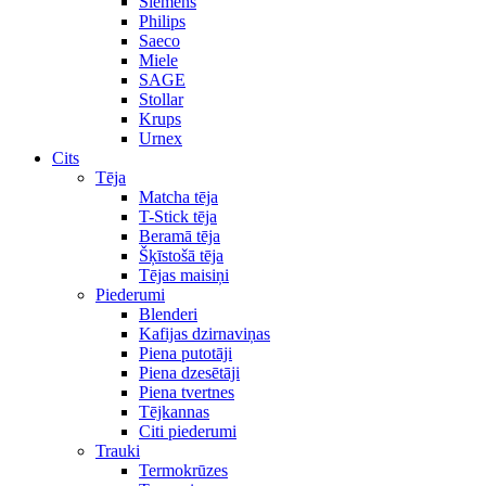
Siemens
Philips
Saeco
Miele
SAGE
Stollar
Krups
Urnex
Cits
Tēja
Matcha tēja
T-Stick tēja
Beramā tēja
Šķīstošā tēja
Tējas maisiņi
Piederumi
Blenderi
Kafijas dzirnaviņas
Piena putotāji
Piena dzesētāji
Piena tvertnes
Tējkannas
Citi piederumi
Trauki
Termokrūzes