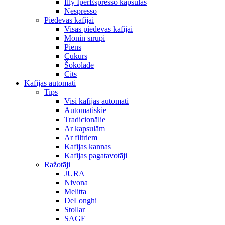
Illy IperEspresso kapsulas
Nespresso
Piedevas kafijai
Visas piedevas kafijai
Monin sīrupi
Piens
Cukurs
Šokolāde
Cits
Kafijas automāti
Tips
Visi kafijas automāti
Automātiskie
Tradicionālie
Ar kapsulām
Ar filtriem
Kafijas kannas
Kafijas pagatavotāji
Ražotāji
JURA
Nivona
Melitta
DeLonghi
Stollar
SAGE