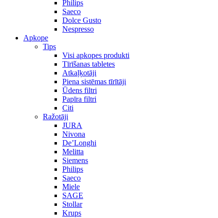
Philips
Saeco
Dolce Gusto
Nespresso
Apkope
Tips
Visi apkopes produkti
Tīrīšanas tabletes
Atkaļķotāji
Piena sistēmas tīrītāji
Ūdens filtri
Papīra filtri
Citi
Ražotāji
JURA
Nivona
De’Longhi
Melitta
Siemens
Philips
Saeco
Miele
SAGE
Stollar
Krups