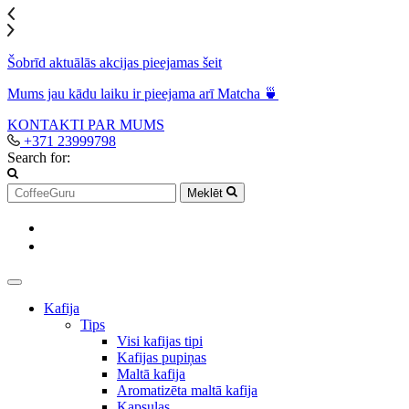
Šobrīd aktuālās akcijas pieejamas šeit
Mums jau kādu laiku ir pieejama arī Matcha 🍵
KONTAKTI
PAR MUMS
+371 23999798
Search for:
Meklēt
Kafija
Tips
Visi kafijas tipi
Kafijas pupiņas
Maltā kafija
Aromatizēta maltā kafija
Kapsulas