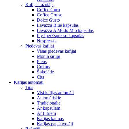
Kafijas ražotājs
Coffee Guru
Coffee Cruise
Dolce Gusto
Lavazza Blue kapsulas
Lavazza A Modo Mio kapsulas
Illy IperEspresso kapsulas
Nespresso
Piedevas kafijai
Visas piedevas kafijai
Monin sīrupi
Piens
Cukurs
Šokolāde
Cits
Kafijas automāti
Tips
Visi kafijas automāti
Automātiskie
Tradicionālie
Ar kapsulām
Ar filtriem
Kafijas kannas
Kafijas pagatavotāji
Ražotāji