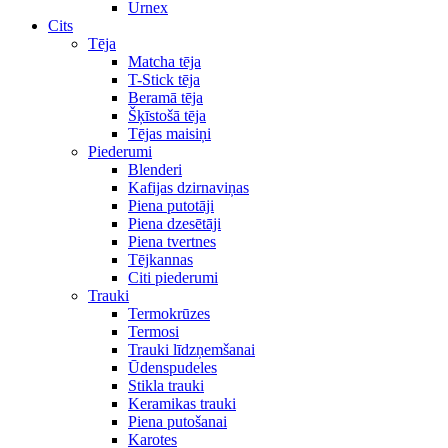
Urnex
Cits
Tēja
Matcha tēja
T-Stick tēja
Beramā tēja
Šķīstošā tēja
Tējas maisiņi
Piederumi
Blenderi
Kafijas dzirnaviņas
Piena putotāji
Piena dzesētāji
Piena tvertnes
Tējkannas
Citi piederumi
Trauki
Termokrūzes
Termosi
Trauki līdzņemšanai
Ūdenspudeles
Stikla trauki
Keramikas trauki
Piena putošanai
Karotes