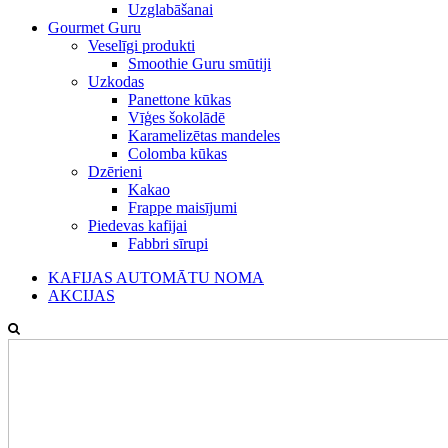
Uzglabāšanai
Gourmet Guru
Veselīgi produkti
Smoothie Guru smūtiji
Uzkodas
Panettone kūkas
Vīģes šokolādē
Karamelizētas mandeles
Colomba kūkas
Dzērieni
Kakao
Frappe maisījumi
Piedevas kafijai
Fabbri sīrupi
KAFIJAS AUTOMĀTU NOMA
AKCIJAS