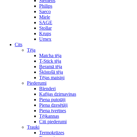
Siemens
Philips
Saeco
Miele
SAGE
Stollar
Krups
Urnex
Cits
Tēja
Matcha tēja
T-Stick tēja
Beramā tēja
Šķīstošā tēja
Tējas maisiņi
Piederumi
Blenderi
Kafijas dzirnaviņas
Piena putotāji
Piena dzesētāji
Piena tvertnes
Tējkannas
Citi piederumi
Trauki
Termokrūzes