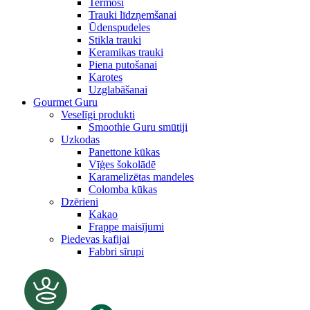
Termosi
Trauki līdzņemšanai
Ūdenspudeles
Stikla trauki
Keramikas trauki
Piena putošanai
Karotes
Uzglabāšanai
Gourmet Guru
Veselīgi produkti
Smoothie Guru smūtiji
Uzkodas
Panettone kūkas
Vīģes šokolādē
Karamelizētas mandeles
Colomba kūkas
Dzērieni
Kakao
Frappe maisījumi
Piedevas kafijai
Fabbri sīrupi