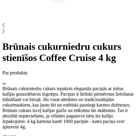
Brūnais cukurniedru cukurs
stienīšos Coffee Cruise 4 kg
Par produktu
Brūnais cukurniedru cukurs iepakots elegantās paciņās ar mūsu
kafijas grauzdētavas logotipu. Paciņas ir lieliski piemērotas lietošanai
ēdināšanā vai birojā. Jūs varat atteikties no tradicionālajām
cukurtraukiem, kas ļautu tīri un estētiski pasniegt karstos dzērienus.
Brūnais cukurs izceļ kafijas garšu un mīkstina tās skābumu. Tas ir
absolūti nepieciešams, ja vēlaties pagatavot labu īru kafiju.
Iepakojums: 4 kg kartona kastē 1000 paciņās - katra paciņa sver
aptuveni 4g.