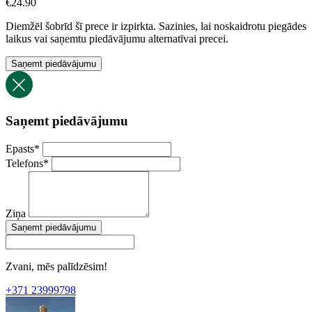
€
24.90
Diemžēl šobrīd šī prece ir izpirkta. Sazinies, lai noskaidrotu piegādes
laikus vai saņemtu piedāvājumu alternatīvai precei.
Saņemt piedāvājumu
Saņemt piedāvājumu
Epasts
*
Telefons
*
Ziņa
Saņemt piedāvājumu
Zvani, mēs palīdzēsim!
+371 23999798