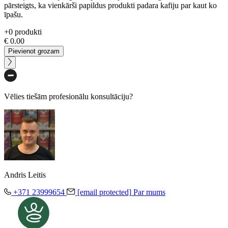
pārsteigts, ka vienkārši papildus produkti padara kafiju par kaut ko
īpašu.
+
0
produkti
€
0.00
Pievienot grozam
Vēlies tiešām profesionālu konsultāciju?
Andris Leitis
+371 23999654
[email protected]
Par mums