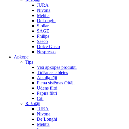
JURA
Nivona
Melitta
DeLonghi
Stollar
SAGE
Philips
Saeco
Dolce Gusto
Nespresso
Apkope
Tips
Visi apkopes produkti
Tīrīšanas tabletes
Atkaļķotāji
Piena sistēmas tīrītāji
Ūdens filtri
Papīra filtri
Citi
Ražotāji
JURA
Nivona
De’Longhi
Melitta