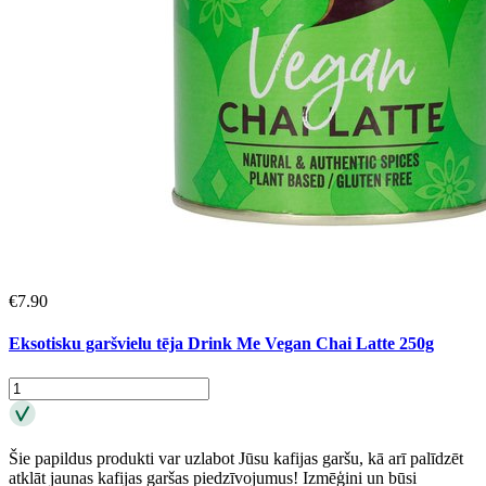
€
7.90
Eksotisku garšvielu tēja Drink Me Vegan Chai Latte 250g
Šie papildus produkti var uzlabot Jūsu kafijas garšu, kā arī palīdzēt
atklāt jaunas kafijas garšas piedzīvojumus! Izmēģini un būsi