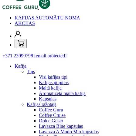
KAFIJAS AUTOMĀTU NOMA
AKCIJAS
+371 23999798
[email protected]
Kafija
Tips
Visi kafijas tipi
Kafijas pupiņas
Maltā kafija
Aromatizēta maltā kafija
Kapsulas
Kafijas ražotājs
Coffee Guru
Coffee Cruise
Dolce Gusto
Lavazza Blue kapsulas
Lavazza A Modo Mio kapsulas