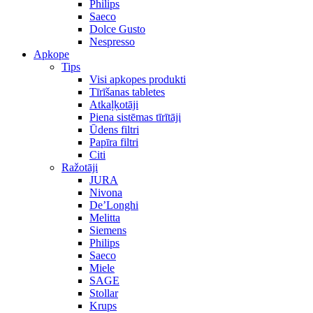
Philips
Saeco
Dolce Gusto
Nespresso
Apkope
Tips
Visi apkopes produkti
Tīrīšanas tabletes
Atkaļķotāji
Piena sistēmas tīrītāji
Ūdens filtri
Papīra filtri
Citi
Ražotāji
JURA
Nivona
De’Longhi
Melitta
Siemens
Philips
Saeco
Miele
SAGE
Stollar
Krups