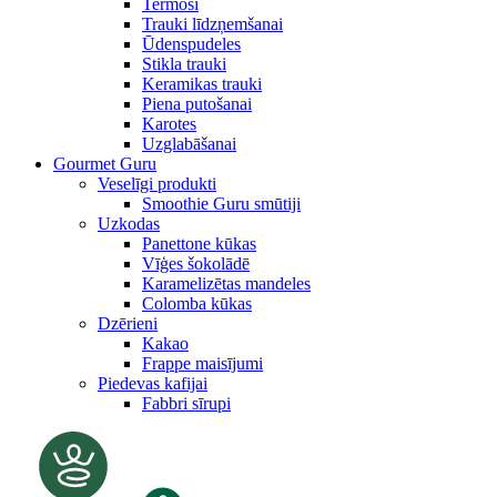
Termosi
Trauki līdzņemšanai
Ūdenspudeles
Stikla trauki
Keramikas trauki
Piena putošanai
Karotes
Uzglabāšanai
Gourmet Guru
Veselīgi produkti
Smoothie Guru smūtiji
Uzkodas
Panettone kūkas
Vīģes šokolādē
Karamelizētas mandeles
Colomba kūkas
Dzērieni
Kakao
Frappe maisījumi
Piedevas kafijai
Fabbri sīrupi