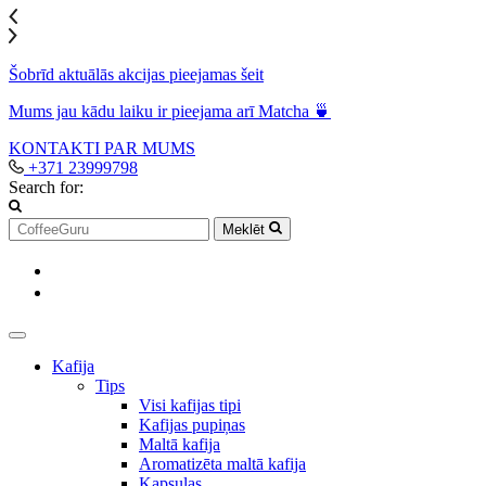
Šobrīd aktuālās akcijas pieejamas šeit
Mums jau kādu laiku ir pieejama arī Matcha 🍵
KONTAKTI
PAR MUMS
+371 23999798
Search for:
Meklēt
Kafija
Tips
Visi kafijas tipi
Kafijas pupiņas
Maltā kafija
Aromatizēta maltā kafija
Kapsulas