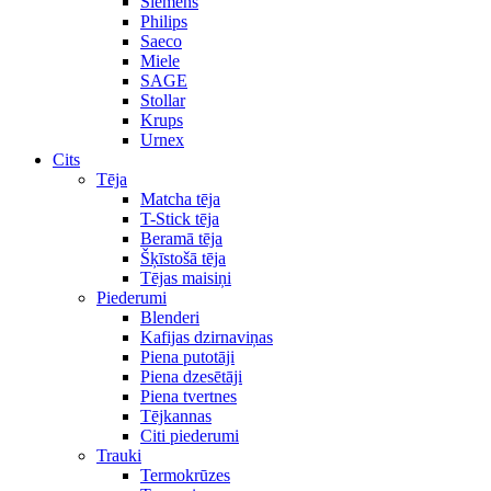
Siemens
Philips
Saeco
Miele
SAGE
Stollar
Krups
Urnex
Cits
Tēja
Matcha tēja
T-Stick tēja
Beramā tēja
Šķīstošā tēja
Tējas maisiņi
Piederumi
Blenderi
Kafijas dzirnaviņas
Piena putotāji
Piena dzesētāji
Piena tvertnes
Tējkannas
Citi piederumi
Trauki
Termokrūzes