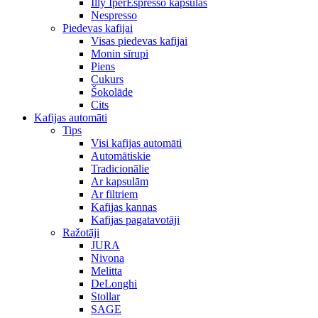
Illy IperEspresso kapsulas
Nespresso
Piedevas kafijai
Visas piedevas kafijai
Monin sīrupi
Piens
Cukurs
Šokolāde
Cits
Kafijas automāti
Tips
Visi kafijas automāti
Automātiskie
Tradicionālie
Ar kapsulām
Ar filtriem
Kafijas kannas
Kafijas pagatavotāji
Ražotāji
JURA
Nivona
Melitta
DeLonghi
Stollar
SAGE