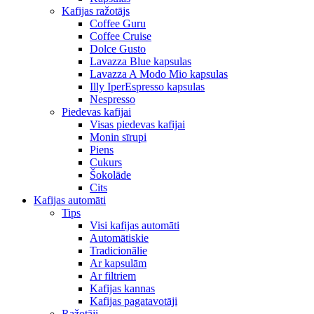
Kafijas ražotājs
Coffee Guru
Coffee Cruise
Dolce Gusto
Lavazza Blue kapsulas
Lavazza A Modo Mio kapsulas
Illy IperEspresso kapsulas
Nespresso
Piedevas kafijai
Visas piedevas kafijai
Monin sīrupi
Piens
Cukurs
Šokolāde
Cits
Kafijas automāti
Tips
Visi kafijas automāti
Automātiskie
Tradicionālie
Ar kapsulām
Ar filtriem
Kafijas kannas
Kafijas pagatavotāji
Ražotāji