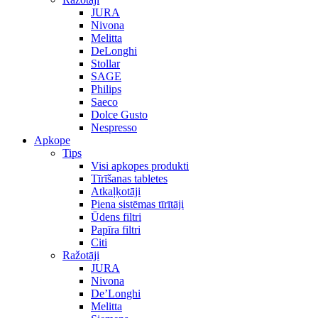
JURA
Nivona
Melitta
DeLonghi
Stollar
SAGE
Philips
Saeco
Dolce Gusto
Nespresso
Apkope
Tips
Visi apkopes produkti
Tīrīšanas tabletes
Atkaļķotāji
Piena sistēmas tīrītāji
Ūdens filtri
Papīra filtri
Citi
Ražotāji
JURA
Nivona
De’Longhi
Melitta