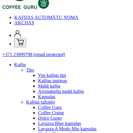
KAFIJAS AUTOMĀTU NOMA
AKCIJAS
+371 23999798
[email protected]
Kafija
Tips
Visi kafijas tipi
Kafijas pupiņas
Maltā kafija
Aromatizēta maltā kafija
Kapsulas
Kafijas ražotājs
Coffee Guru
Coffee Cruise
Dolce Gusto
Lavazza Blue kapsulas
Lavazza A Modo Mio kapsulas