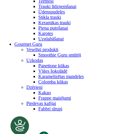
Termosi
Trauki līdzņemšanai
Ūdenspudeles
Stikla trauki
Keramikas trauki
Piena putošanai
Karotes
Uzglabāšanai
Gourmet Guru
Veselīgi produkti
Smoothie Guru smūtiji
Uzkodas
Panettone kūkas
Vīģes šokolādē
Karamelizētas mandeles
Colomba kūkas
Dzērieni
Kakao
Frappe maisījumi
Piedevas kafijai
Fabbri sīrupi