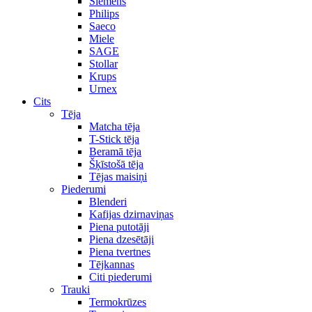
Siemens
Philips
Saeco
Miele
SAGE
Stollar
Krups
Urnex
Cits
Tēja
Matcha tēja
T-Stick tēja
Beramā tēja
Šķīstošā tēja
Tējas maisiņi
Piederumi
Blenderi
Kafijas dzirnaviņas
Piena putotāji
Piena dzesētāji
Piena tvertnes
Tējkannas
Citi piederumi
Trauki
Termokrūzes