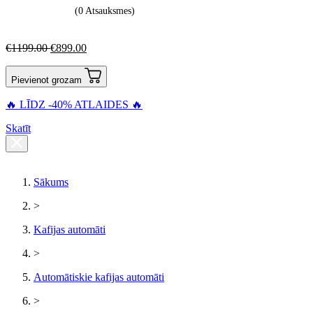
(0 Atsauksmes)
€
1199.00
€
899.00
Pievienot grozam
🔥 LĪDZ -40% ATLAIDES 🔥
Skatīt
Sākums
>
Kafijas automāti
>
Automātiskie kafijas automāti
>