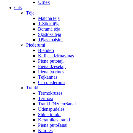
Urnex
Cits
Tēja
Matcha tēja
T-Stick tēja
Beramā tēja
Šķīstošā tēja
Tējas maisiņi
Piederumi
Blenderi
Kafijas dzirnaviņas
Piena putotāji
Piena dzesētāji
Piena tvertnes
Tējkannas
Citi piederumi
Trauki
Termokrūzes
Termosi
Trauki līdzņemšanai
Ūdenspudeles
Stikla trauki
Keramikas trauki
Piena putošanai
Karotes