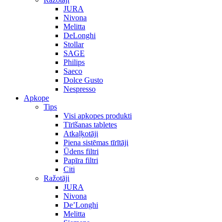
JURA
Nivona
Melitta
DeLonghi
Stollar
SAGE
Philips
Saeco
Dolce Gusto
Nespresso
Apkope
Tips
Visi apkopes produkti
Tīrīšanas tabletes
Atkaļķotāji
Piena sistēmas tīrītāji
Ūdens filtri
Papīra filtri
Citi
Ražotāji
JURA
Nivona
De’Longhi
Melitta