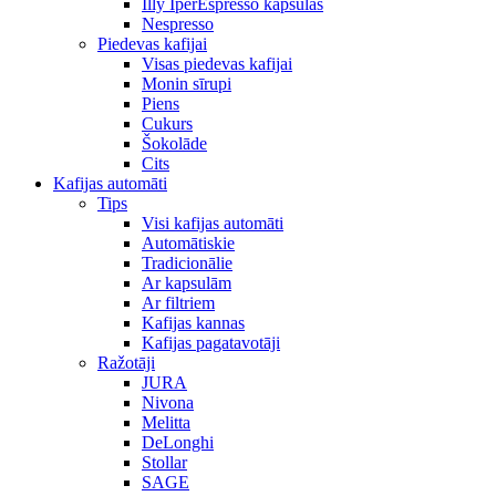
Illy IperEspresso kapsulas
Nespresso
Piedevas kafijai
Visas piedevas kafijai
Monin sīrupi
Piens
Cukurs
Šokolāde
Cits
Kafijas automāti
Tips
Visi kafijas automāti
Automātiskie
Tradicionālie
Ar kapsulām
Ar filtriem
Kafijas kannas
Kafijas pagatavotāji
Ražotāji
JURA
Nivona
Melitta
DeLonghi
Stollar
SAGE