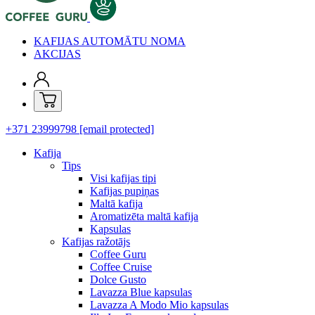
KAFIJAS AUTOMĀTU NOMA
AKCIJAS
+371 23999798
[email protected]
Kafija
Tips
Visi kafijas tipi
Kafijas pupiņas
Maltā kafija
Aromatizēta maltā kafija
Kapsulas
Kafijas ražotājs
Coffee Guru
Coffee Cruise
Dolce Gusto
Lavazza Blue kapsulas
Lavazza A Modo Mio kapsulas