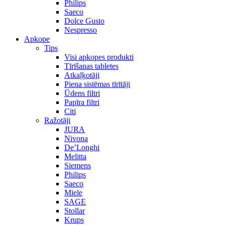
Philips
Saeco
Dolce Gusto
Nespresso
Apkope
Tips
Visi apkopes produkti
Tīrīšanas tabletes
Atkaļķotāji
Piena sistēmas tīrītāji
Ūdens filtri
Papīra filtri
Citi
Ražotāji
JURA
Nivona
De’Longhi
Melitta
Siemens
Philips
Saeco
Miele
SAGE
Stollar
Krups