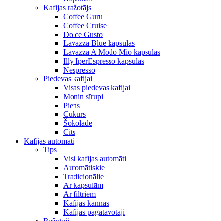
Kafijas ražotājs
Coffee Guru
Coffee Cruise
Dolce Gusto
Lavazza Blue kapsulas
Lavazza A Modo Mio kapsulas
Illy IperEspresso kapsulas
Nespresso
Piedevas kafijai
Visas piedevas kafijai
Monin sīrupi
Piens
Cukurs
Šokolāde
Cits
Kafijas automāti
Tips
Visi kafijas automāti
Automātiskie
Tradicionālie
Ar kapsulām
Ar filtriem
Kafijas kannas
Kafijas pagatavotāji
Ražotāji