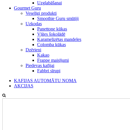
Uzglabāšanai
Gourmet Guru
Veselīgi produkti
Smoothie Guru smūtiji
Uzkodas
Panettone kūkas
Vīģes šokolādē
Karamelizētas mandeles
Colomba kūkas
Dzērieni
Kakao
Frappe maisījumi
Piedevas kafijai
Fabbri sīrupi
KAFIJAS AUTOMĀTU NOMA
AKCIJAS