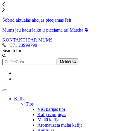
Šobrīd aktuālās akcijas pieejamas šeit
Mums jau kādu laiku ir pieejama arī Matcha 🍵
KONTAKTI
PAR MUMS
+371 23999798
Search for:
Meklēt
Kafija
Tips
Visi kafijas tipi
Kafijas pupiņas
Maltā kafija
Aromatizēta maltā kafija
Kapsulas