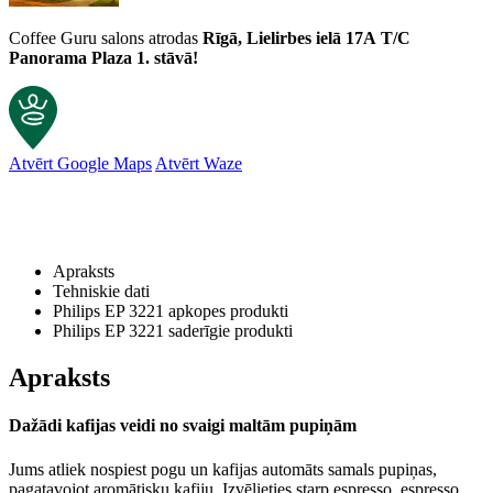
Coffee Guru salons atrodas
Rīgā, Lielirbes ielā 17A
T/C
Panorama Plaza 1. stāvā!
Atvērt Google Maps
Atvērt Waze
Apraksts
Tehniskie dati
Philips EP 3221 apkopes produkti
Philips EP 3221 saderīgie produkti
Apraksts
Dažādi kafijas veidi no svaigi maltām pupiņām
Jums atliek nospiest pogu un kafijas automāts samals pupiņas,
pagatavojot aromātisku kafiju. Izvēlieties starp espresso, espresso