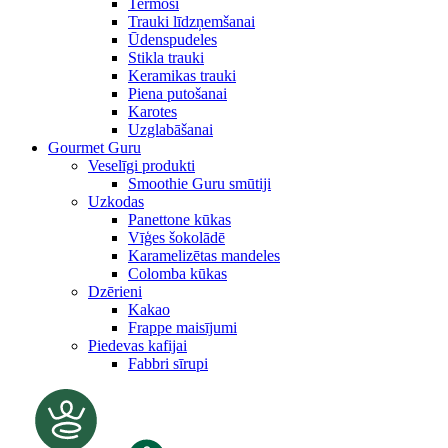
Termosi
Trauki līdzņemšanai
Ūdenspudeles
Stikla trauki
Keramikas trauki
Piena putošanai
Karotes
Uzglabāšanai
Gourmet Guru
Veselīgi produkti
Smoothie Guru smūtiji
Uzkodas
Panettone kūkas
Vīģes šokolādē
Karamelizētas mandeles
Colomba kūkas
Dzērieni
Kakao
Frappe maisījumi
Piedevas kafijai
Fabbri sīrupi