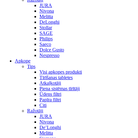
JURA
Nivona
Melitta
DeLonghi
Stollar
SAGE
Philips
Saeco
Dolce Gusto
Nespresso
Apkope
Tips
Visi apkopes produkti
Tīrīšanas tabletes
Atkaļķotāji
Piena sistēmas tīrītāji
Ūdens filtri
Papīra filtri
Citi
Ražotāji
JURA
Nivona
De’Longhi
Melitta