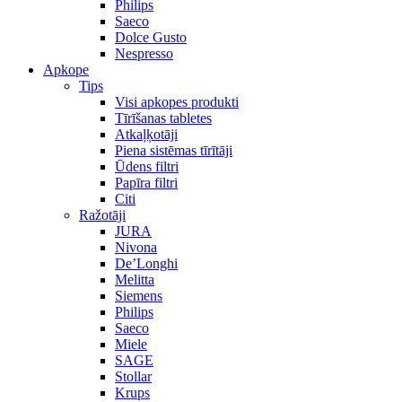
Philips
Saeco
Dolce Gusto
Nespresso
Apkope
Tips
Visi apkopes produkti
Tīrīšanas tabletes
Atkaļķotāji
Piena sistēmas tīrītāji
Ūdens filtri
Papīra filtri
Citi
Ražotāji
JURA
Nivona
De’Longhi
Melitta
Siemens
Philips
Saeco
Miele
SAGE
Stollar
Krups