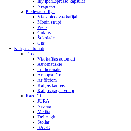
Illy IperEspresso kapsulas
Nespresso
Piedevas kafijai
Visas piedevas kafijai
Monin sīrupi
Piens
Cukurs
Šokolāde
Cits
Kafijas automāti
Tips
Visi kafijas automāti
Automātiskie
Tradicionālie
Ar kapsulām
Ar filtriem
Kafijas kannas
Kafijas pagatavotāji
Ražotāji
JURA
Nivona
Melitta
DeLonghi
Stollar
SAGE