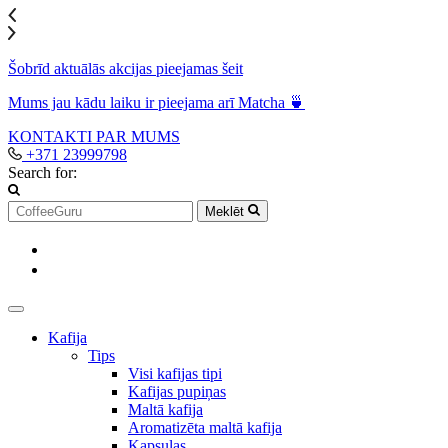
Šobrīd aktuālās akcijas pieejamas šeit
Mums jau kādu laiku ir pieejama arī Matcha 🍵
KONTAKTI
PAR MUMS
+371 23999798
Search for:
Meklēt
Kafija
Tips
Visi kafijas tipi
Kafijas pupiņas
Maltā kafija
Aromatizēta maltā kafija
Kapsulas