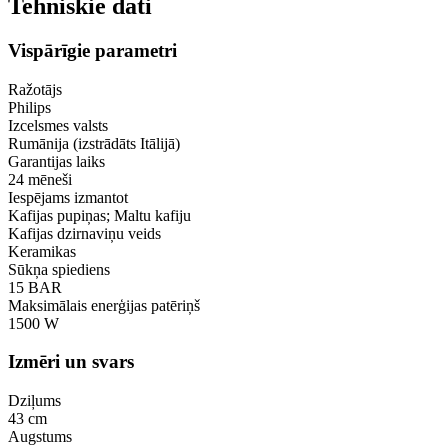
Tehniskie dati
Vispārīgie parametri
Ražotājs
Philips
Izcelsmes valsts
Rumānija (izstrādāts Itālijā)
Garantijas laiks
24 mēneši
Iespējams izmantot
Kafijas pupiņas; Maltu kafiju
Kafijas dzirnaviņu veids
Keramikas
Sūkņa spiediens
15 BAR
Maksimālais enerģijas patēriņš
1500 W
Izmēri un svars
Dziļums
43 cm
Augstums