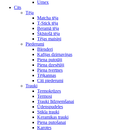
Urnex
Cits
Tēja
Matcha tēja
T-Stick tēja
Beramā tēja
Šķīstošā tēja
Tējas maisiņi
Piederumi
Blenderi
Kafijas dzirnaviņas
Piena putotāji
Piena dzesētāji
Piena tvertnes
Tējkannas
Citi piederumi
Trauki
Termokrūzes
Termosi
Trauki līdzņemšanai
Ūdenspudeles
Stikla trauki
Keramikas trauki
Piena putošanai
Karotes