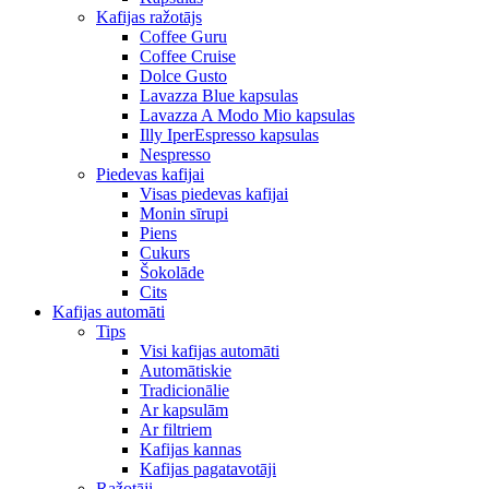
Kafijas ražotājs
Coffee Guru
Coffee Cruise
Dolce Gusto
Lavazza Blue kapsulas
Lavazza A Modo Mio kapsulas
Illy IperEspresso kapsulas
Nespresso
Piedevas kafijai
Visas piedevas kafijai
Monin sīrupi
Piens
Cukurs
Šokolāde
Cits
Kafijas automāti
Tips
Visi kafijas automāti
Automātiskie
Tradicionālie
Ar kapsulām
Ar filtriem
Kafijas kannas
Kafijas pagatavotāji
Ražotāji