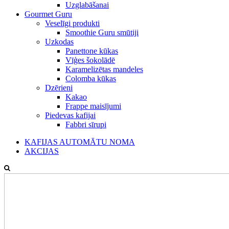
Uzglabāšanai
Gourmet Guru
Veselīgi produkti
Smoothie Guru smūtiji
Uzkodas
Panettone kūkas
Vīģes šokolādē
Karamelizētas mandeles
Colomba kūkas
Dzērieni
Kakao
Frappe maisījumi
Piedevas kafijai
Fabbri sīrupi
KAFIJAS AUTOMĀTU NOMA
AKCIJAS