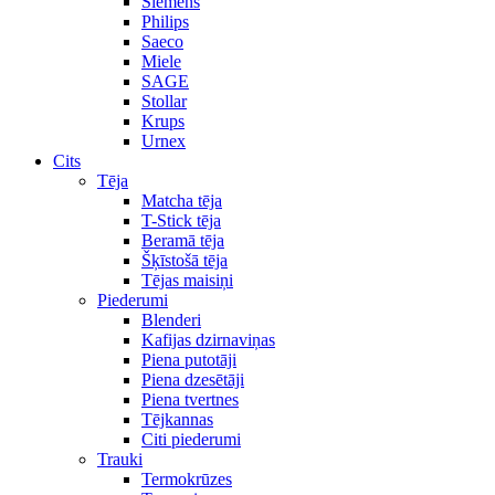
Siemens
Philips
Saeco
Miele
SAGE
Stollar
Krups
Urnex
Cits
Tēja
Matcha tēja
T-Stick tēja
Beramā tēja
Šķīstošā tēja
Tējas maisiņi
Piederumi
Blenderi
Kafijas dzirnaviņas
Piena putotāji
Piena dzesētāji
Piena tvertnes
Tējkannas
Citi piederumi
Trauki
Termokrūzes