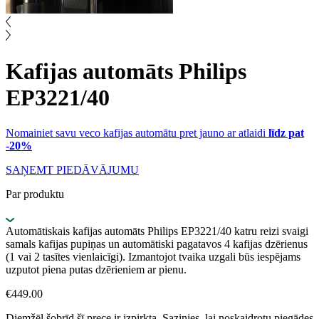
Kafijas automāts Philips
EP3221/40
Nomainiet savu veco kafijas automātu pret jauno ar atlaidi
līdz pat
-20%
SAŅEMT PIEDĀVĀJUMU
Par produktu
Automātiskais kafijas automāts Philips EP3221/40 katru reizi svaigi
samals kafijas pupiņas un automātiski pagatavos 4 kafijas dzērienus
(1 vai 2 tasītes vienlaicīgi). Izmantojot tvaika uzgali būs iespējams
uzputot piena putas dzērieniem ar pienu.
€
449.00
Diemžēl šobrīd šī prece ir izpirkta. Sazinies, lai noskaidrotu piegādes