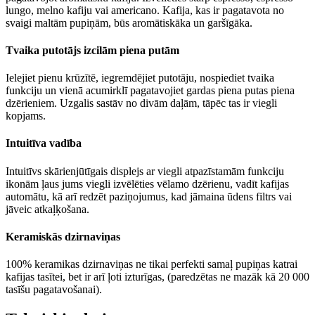
lungo, melno kafiju vai americano. Kafija, kas ir pagatavota no
svaigi maltām pupiņām, būs aromātiskāka un garšīgāka.
Tvaika putotājs izcilām piena putām
Ielejiet pienu krūzītē, iegremdējiet putotāju, nospiediet tvaika
funkciju un vienā acumirklī pagatavojiet gardas piena putas piena
dzērieniem. Uzgalis sastāv no divām daļām, tāpēc tas ir viegli
kopjams.
Intuitīva vadība
Intuitīvs skārienjūtīgais displejs ar viegli atpazīstamām funkciju
ikonām ļaus jums viegli izvēlēties vēlamo dzērienu, vadīt kafijas
automātu, kā arī redzēt paziņojumus, kad jāmaina ūdens filtrs vai
jāveic atkaļķošana.
Keramiskās dzirnaviņas
100% keramikas dzirnaviņas ne tikai perfekti samaļ pupiņas katrai
kafijas tasītei, bet ir arī ļoti izturīgas, (paredzētas ne mazāk kā 20 000
tasīšu pagatavošanai).