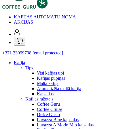
KAFIJAS AUTOMĀTU NOMA
AKCIJAS
+371 23999798
[email protected]
Kafija
Tips
Visi kafijas tipi
Kafijas pupiņas
Maltā kafija
Aromatizēta maltā kafija
Kapsulas
Kafijas ražotājs
Coffee Guru
Coffee Cruise
Dolce Gusto
Lavazza Blue kapsulas
Lavazza A Modo Mio kapsulas