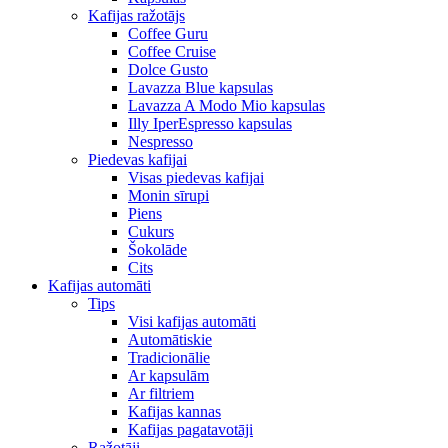
Kafijas ražotājs
Coffee Guru
Coffee Cruise
Dolce Gusto
Lavazza Blue kapsulas
Lavazza A Modo Mio kapsulas
Illy IperEspresso kapsulas
Nespresso
Piedevas kafijai
Visas piedevas kafijai
Monin sīrupi
Piens
Cukurs
Šokolāde
Cits
Kafijas automāti
Tips
Visi kafijas automāti
Automātiskie
Tradicionālie
Ar kapsulām
Ar filtriem
Kafijas kannas
Kafijas pagatavotāji
Ražotāji