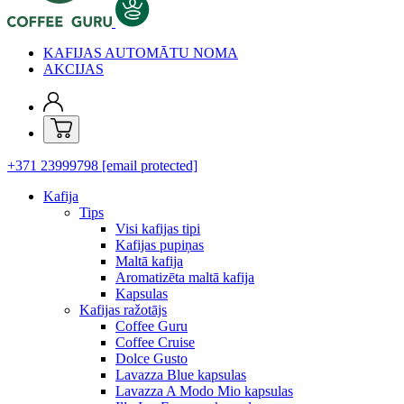
KAFIJAS AUTOMĀTU NOMA
AKCIJAS
+371 23999798
[email protected]
Kafija
Tips
Visi kafijas tipi
Kafijas pupiņas
Maltā kafija
Aromatizēta maltā kafija
Kapsulas
Kafijas ražotājs
Coffee Guru
Coffee Cruise
Dolce Gusto
Lavazza Blue kapsulas
Lavazza A Modo Mio kapsulas