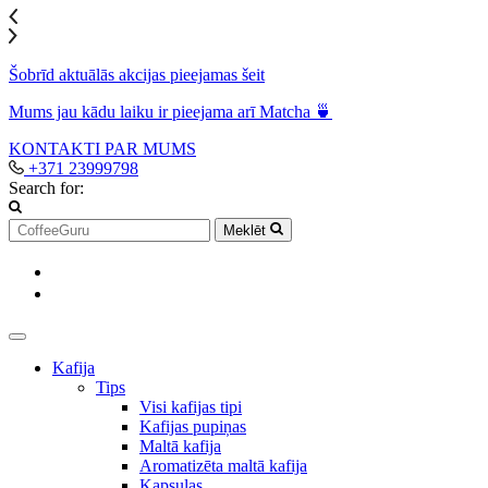
Šobrīd aktuālās akcijas pieejamas šeit
Mums jau kādu laiku ir pieejama arī Matcha 🍵
KONTAKTI
PAR MUMS
+371 23999798
Search for:
Meklēt
Kafija
Tips
Visi kafijas tipi
Kafijas pupiņas
Maltā kafija
Aromatizēta maltā kafija
Kapsulas