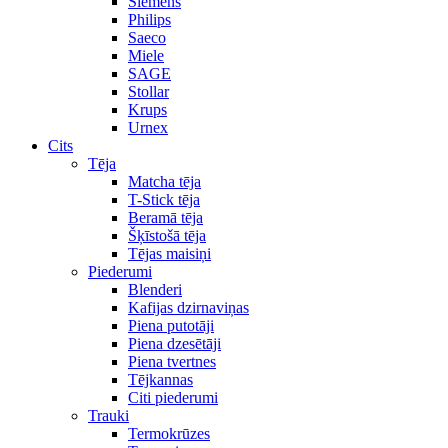
Siemens
Philips
Saeco
Miele
SAGE
Stollar
Krups
Urnex
Cits
Tēja
Matcha tēja
T-Stick tēja
Beramā tēja
Šķīstošā tēja
Tējas maisiņi
Piederumi
Blenderi
Kafijas dzirnaviņas
Piena putotāji
Piena dzesētāji
Piena tvertnes
Tējkannas
Citi piederumi
Trauki
Termokrūzes