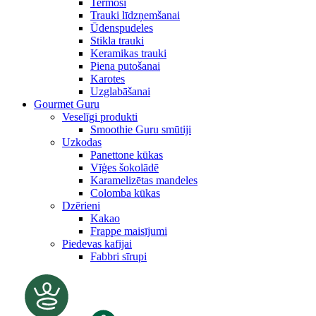
Termosi
Trauki līdzņemšanai
Ūdenspudeles
Stikla trauki
Keramikas trauki
Piena putošanai
Karotes
Uzglabāšanai
Gourmet Guru
Veselīgi produkti
Smoothie Guru smūtiji
Uzkodas
Panettone kūkas
Vīģes šokolādē
Karamelizētas mandeles
Colomba kūkas
Dzērieni
Kakao
Frappe maisījumi
Piedevas kafijai
Fabbri sīrupi