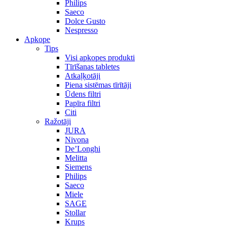
Philips
Saeco
Dolce Gusto
Nespresso
Apkope
Tips
Visi apkopes produkti
Tīrīšanas tabletes
Atkaļķotāji
Piena sistēmas tīrītāji
Ūdens filtri
Papīra filtri
Citi
Ražotāji
JURA
Nivona
De’Longhi
Melitta
Siemens
Philips
Saeco
Miele
SAGE
Stollar
Krups