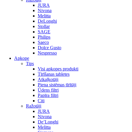
JURA
Nivona
Melitta
DeLonghi
Stollar
SAGE
Philips
Saeco
Dolce Gusto
Nespresso
Apkope
Tips
Visi apkopes produkti
Tīrīšanas tabletes
Atkaļķotāji
Piena sistēmas tīrītāji
Ūdens filtri
Papīra filtri
Citi
Ražotāji
JURA
Nivona
De’Longhi
Melitta