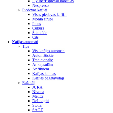
Illy IperEspresso kapsulas
Nespresso
Piedevas kafijai
Visas piedevas kafijai
Monin sīrupi
Piens
Cukurs
Šokolāde
Cits
Kafijas automāti
Tips
Visi kafijas automāti
Automātiskie
Tradicionālie
Ar kapsulām
Ar filtriem
Kafijas kannas
Kafijas pagatavotāji
Ražotāji
JURA
Nivona
Melitta
DeLonghi
Stollar
SAGE